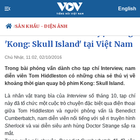
English
SÂN KHẤU - ĐIỆN ẢNH
/
Tom Hiddleston kể chuyện đóng
'Kong: Skull Island' tại Việt Nam
Chủ Nhật, 11:02, 02/10/2016
Chính trị
Xã hội
Đảng
Tin 24h
Trong bài phỏng vấn dành cho tạp chí Interview, nam
Tổ chức nhân sự
Dự báo thời tiết
diễn viên Tom Hiddleston có những chia sẻ thú vị về
Quốc hội
Giáo dục
khoảng thời gian quay bộ phim Kong: Skull Island.
Nhận diện sự thật
Dấu ấn VOV
Việc làm
Là nhân vật trang bìa của
Interview
số tháng 10, tạp chí
Biển đảo
này đã tổ chức một cuộc trò chuyện đặc biệt qua điện thoại
giữa Tom Hiddleston và người phỏng vấn là Benedict
Cumberbatch, nam diễn viên nổi tiếng với sê ri truyền hình
Sherlock
và vai diễn siêu anh hùng Doctor Strange sắp ra
mắt.