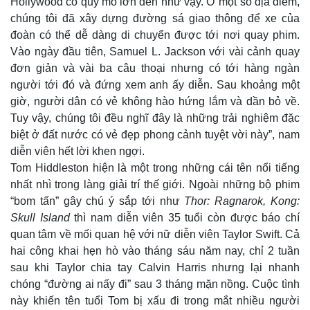
Hollywood có quy mô lớn đến như vậy. Ở một số địa điểm,
chúng tôi đã xây dựng đường sá giao thông để xe của
đoàn có thể dễ dàng di chuyển được tới nơi quay phim.
Vào ngày đầu tiên, Samuel L. Jackson với vài cảnh quay
đơn giản và vài ba câu thoại nhưng có tới hàng ngàn
người tới đó và đứng xem anh ấy diễn. Sau khoảng một
giờ, người dân có vẻ không hào hứng lắm và dần bỏ về.
Tuy vậy, chúng tôi đều nghĩ đây là những trải nghiệm đặc
biệt ở đất nước có vẻ đẹp phong cảnh tuyệt vời này”, nam
diễn viên hết lời khen ngợi.
Tom Hiddleston hiện là một trong những cái tên nổi tiếng
nhất nhì trong làng giải trí thế giới. Ngoài những bộ phim
“bom tấn” gây chú ý sắp tới như
Thor: Ragnarok, Kong:
Skull Island
thì nam diễn viên 35 tuổi còn được báo chí
quan tâm về mối quan hệ với nữ diễn viên Taylor Swift. Cả
hai công khai hẹn hò vào tháng sáu năm nay, chỉ 2 tuần
sau khi Taylor chia tay Calvin Harris nhưng lại nhanh
chóng “đường ai nấy đi” sau 3 tháng mặn nồng. Cuộc tình
này khiến tên tuổi Tom bị xấu đi trong mắt nhiều người