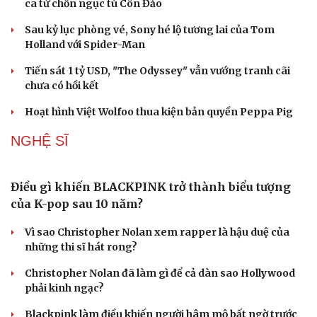
ca từ chốn ngục tù Côn Đảo
Văn hóa
Giải trí
Sân khấu - Điện ảnh
Nghệ sĩ
Sau kỷ lục phòng vé, Sony hé lộ tương lai của Tom
Văn học
Thời trang
Holland với Spider-Man
Âm nhạc
Sao Việt
Di sản
Tiến sát 1 tỷ USD, "The Odyssey" vẫn vướng tranh cãi
chưa có hồi kết
Hoạt hình Việt Wolfoo thua kiện bản quyền Peppa Pig
NGHỆ SĨ