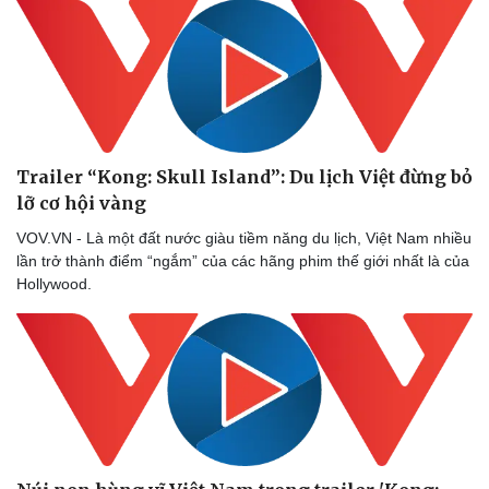
Trailer “Kong: Skull Island”: Du lịch Việt đừng bỏ
lỡ cơ hội vàng
VOV.VN - Là một đất nước giàu tiềm năng du lịch, Việt Nam nhiều
lần trở thành điểm “ngắm” của các hãng phim thế giới nhất là của
Hollywood.
Sức khỏe
Đời sống
Dinh dưỡng - món ngon
Nhà đẹp
Cây thuốc
Blog
Sản phụ khoa
Tình yêu - Gia đình
Nhi khoa
Nam khoa
Làm đẹp - giảm cân
Phòng mạch online