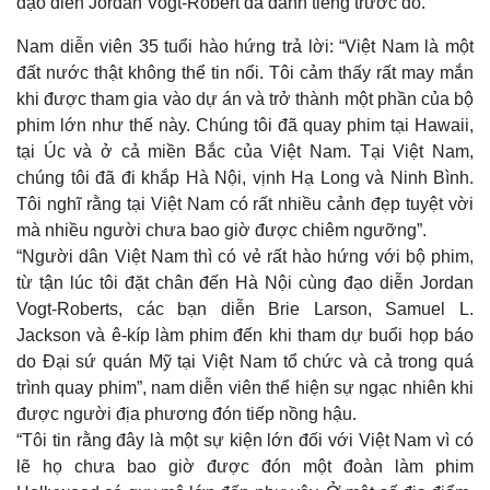
đạo diễn Jordan Vogt-Robert đã đánh tiếng trước đó.
Nam diễn viên 35 tuổi hào hứng trả lời: “Việt Nam là một
đất nước thật không thể tin nổi. Tôi cảm thấy rất may mắn
khi được tham gia vào dự án và trở thành một phần của bộ
phim lớn như thế này. Chúng tôi đã quay phim tại Hawaii,
tại Úc và ở cả miền Bắc của Việt Nam. Tại Việt Nam,
chúng tôi đã đi khắp Hà Nội, vịnh Hạ Long và Ninh Bình.
Tôi nghĩ rằng tại Việt Nam có rất nhiều cảnh đẹp tuyệt vời
mà nhiều người chưa bao giờ được chiêm ngưỡng”.
“Người dân Việt Nam thì có vẻ rất hào hứng với bộ phim,
từ tận lúc tôi đặt chân đến Hà Nội cùng đạo diễn Jordan
Vogt-Roberts, các bạn diễn Brie Larson, Samuel L.
Jackson và ê-kíp làm phim đến khi tham dự buổi họp báo
Thế giới
Multimedia
do Đại sứ quán Mỹ tại Việt Nam tổ chức và cả trong quá
Quan sát
Video
trình quay phim”, nam diễn viên thể hiện sự ngạc nhiên khi
Cuộc sống đó đây
Ảnh
được người địa phương đón tiếp nồng hậu.
Hồ sơ
E-Magazine
Infographic
“Tôi tin rằng đây là một sự kiện lớn đối với Việt Nam vì có
lẽ họ chưa bao giờ được đón một đoàn làm phim