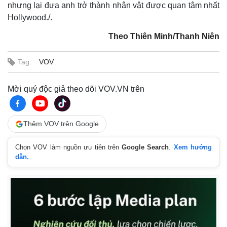
nhưng lại đưa anh trở thành nhân vật được quan tâm nhất
Hollywood./.
Theo Thiên Minh/Thanh Niên
Tag:
VOV
Mời quý độc giả theo dõi VOV.VN trên
Thêm VOV trên Google
Chọn VOV làm nguồn ưu tiên trên
Google Search
.
Xem hướng
dẫn.
Kinh tế
Thị trường
Bất động sản
Giá vàng
Khởi nghiệp
Tiêu dùng