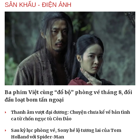
Du lịch
Podcast
Tư vấn
Câu chuyện thời sự
Săn Tour
Đọc truyện đêm khuya
check-in
Cửa sổ tình yêu
5 hạng mục nhiều người hối tiếc vì bỏ qua khi cải
Kể chuyện cho bé
tạo nhà
Hạt giống tâm hồn
Thấy rắn trong nhà, đừng vội đuổi bắt
6 kiểu ghế sofa khiến phòng khách trông lỗi thời, nên
thay sớm
7 màu sơn trần nhà được chuyên gia nội thất yêu thích
hơn màu trắng
Thú cưng có bị stress vì nhà bừa bộn?
SÂN KHẤU - ĐIỆN ẢNH