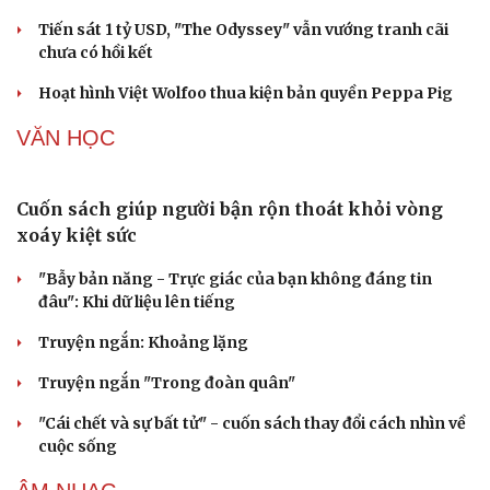
Ba phim Việt cùng “đổ bộ” phòng vé tháng 8, đối
đầu loạt bom tấn ngoại
Thanh âm vượt đại dương: Chuyện chưa kể về bản tình
ca từ chốn ngục tù Côn Đảo
Sau kỷ lục phòng vé, Sony hé lộ tương lai của Tom
Holland với Spider-Man