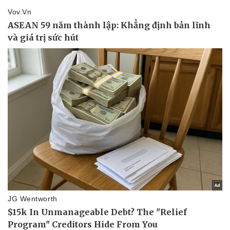
Thể thao
Ô tô - Xe máy
Bóng đá
Ô tô
Lịch thi đấu bóng đá
Xe máy
Thế giới thể thao
Tư vấn
eSports
Hậu trường