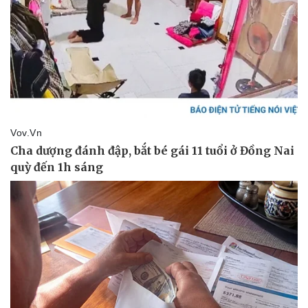
Pháp luật
Quân sự - Quốc phòng
Vụ án
Vũ khí
Tin nóng
Việt Nam
Tư vấn luật
Phân tích