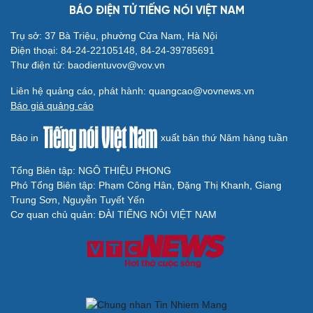
"Bẫy bản năng - Trực giác của bạn không đáng tin
đâu": Khi dữ liệu lên tiếng
Truyện ngắn: Khoảng lặng
Truyện ngắn "Trong đoàn quân"
"Cái chết và sự bất tử" - cuốn sách thay đổi cách nhìn về
cuộc sống
ÂM NHẠC