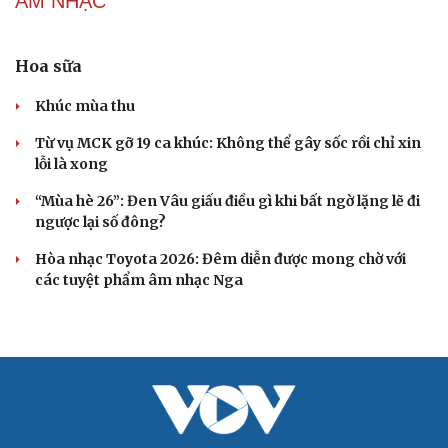
Tiến sát 1 tỷ USD, "The Odyssey" vẫn vướng tranh cãi
chưa có hồi kết
Hoạt hình Việt Wolfoo thua kiện bản quyền Peppa Pig
VĂN HỌC
Cải chính
Cuốn sách giúp người bận rộn thoát khỏi vòng
xoáy kiệt sức