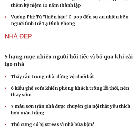
Điều gì khiến BLACKPINK trở thành biểu tượng
của K-pop sau 10 năm?
Vì sao Christopher Nolan xem rapper là hậu duệ của
những thi sĩ hát rong?
Christopher Nolan đã làm gì để cả dàn sao Hollywood
phải kinh ngạc?
Blackpink làm điều khiến người hâm mộ bất ngờ trước
thềm kỷ niệm 10 năm thành lập
Vương Phi: Từ "thiên hậu" C-pop đến sự an nhiên bên
người tình trẻ Tạ Đình Phong
NHÀ ĐẸP