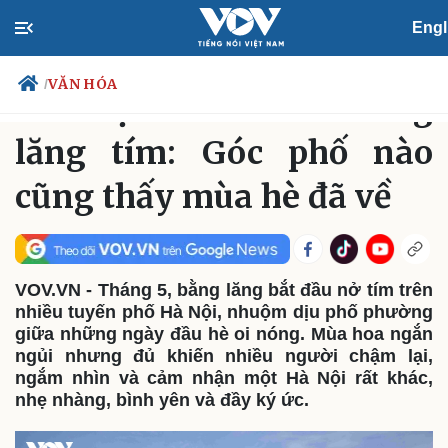
Engl
VĂN HÓA
Thứ Bảy, 10:04, 09/05/2026
VĂN HÓA
/
Hà Nội vào mùa bằng
lăng tím: Góc phố nào
cũng thấy mùa hè đã về
Chính trị
Xã hội
Đảng
Tin 24h
Tổ chức nhân sự
Dự báo thời tiết
Quốc hội
Giáo dục
Nhận diện sự thật
Dấu ấn VOV
VOV.VN - Tháng 5, bằng lăng bắt đầu nở tím trên
Việc làm
nhiều tuyến phố Hà Nội, nhuộm dịu phố phường
Biển đảo
giữa những ngày đầu hè oi nóng. Mùa hoa ngắn
ngủi nhưng đủ khiến nhiều người chậm lại,
ngắm nhìn và cảm nhận một Hà Nội rất khác,
nhẹ nhàng, bình yên và đầy ký ức.