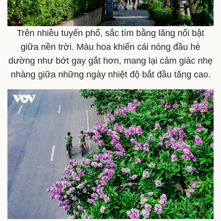
Trên nhiều tuyến phố, sắc tím bằng lăng nổi bật
giữa nền trời. Màu hoa khiến cái nóng đầu hè
dường như bớt gay gắt hơn, mang lại cảm giác nhẹ
nhàng giữa những ngày nhiệt độ bắt đầu tăng cao.
Pháp luật
Quân sự - Quốc phòng
Vụ án
Vũ khí
Tin nóng
Việt Nam
Tư vấn luật
Phân tích