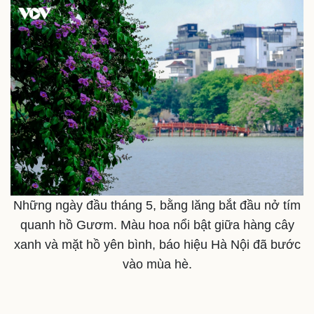
Sức khỏe
Đời sống
Dinh dưỡng - món ngon
Nhà đẹp
Cây thuốc
Blog
Sản phụ khoa
Tình yêu - Gia đình
Nhi khoa
Nam khoa
Làm đẹp - giảm cân
Phòng mạch online
Ăn sạch sống khỏe
Những ngày đầu tháng 5, bằng lăng bắt đầu nở tím
quanh hồ Gươm. Màu hoa nổi bật giữa hàng cây
xanh và mặt hồ yên bình, báo hiệu Hà Nội đã bước
vào mùa hè.