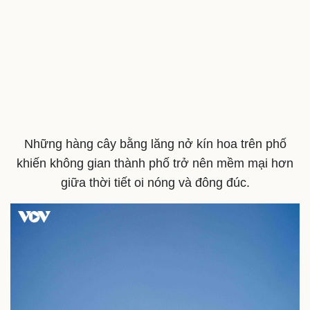
Những hàng cây bằng lăng nở kín hoa trên phố
khiến không gian thành phố trở nên mềm mại hơn
giữa thời tiết oi nóng và đông đúc.
Văn hóa
Giải trí
Sân khấu - Điện ảnh
Nghệ sĩ
Văn học
Thời trang
Âm nhạc
Sao Việt
Di sản