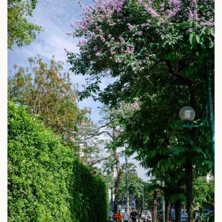
Kinh tế
Thị trường
Bất động sản
Giá vàng
Khởi nghiệp
Tiêu dùng
Tỷ giá
Chứng khoán
Giá cà phê