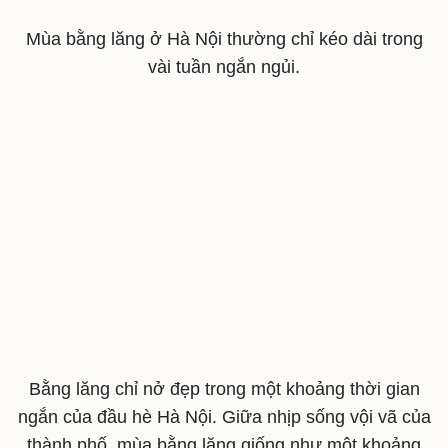
Săn Tour
Đọc truyện đêm khuya
Mùa bằng lăng ở Hà Nội thường chỉ kéo dài trong
check-in
Cửa sổ tình yêu
Kể chuyện cho bé
vài tuần ngắn ngủi.
Hạt giống tâm hồn
Bằng lăng chỉ nở đẹp trong một khoảng thời gian
ngắn của đầu hè Hà Nội. Giữa nhịp sống vội vã của
thành phố, mùa bằng lăng giống như một khoảng