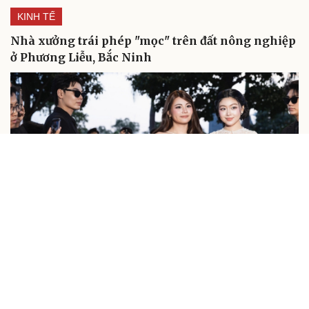
KINH TẾ
Nhà xưởng trái phép "mọc" trên đất nông nghiệp
ở Phương Liễu, Bắc Ninh
Sao Việt
Sao Việt 3-8: Hai ái nữ nhà Quyền Linh cùng khoe
sắc