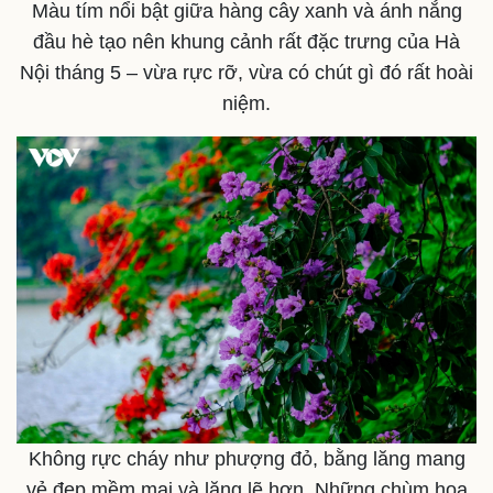
Màu tím nổi bật giữa hàng cây xanh và ánh nắng
đầu hè tạo nên khung cảnh rất đặc trưng của Hà
Nội tháng 5 – vừa rực rỡ, vừa có chút gì đó rất hoài
niệm.
Thể thao
Ô tô - Xe máy
Bóng đá
Ô tô
Lịch thi đấu bóng đá
Xe máy
Thế giới thể thao
Tư vấn
eSports
Hậu trường
Không rực cháy như phượng đỏ, bằng lăng mang
vẻ đẹp mềm mại và lặng lẽ hơn. Những chùm hoa