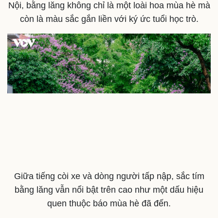
Nội, bằng lăng không chỉ là một loài hoa mùa hè mà
Doanh nghiệp 24h
Tin Công nghệ
còn là màu sắc gắn liền với ký ức tuổi học trò.
Doanh nhân
Trải nghiệm
Vì cộng đồng
Chuyển đổi số
Giữa tiếng còi xe và dòng người tấp nập, sắc tím
bằng lăng vẫn nổi bật trên cao như một dấu hiệu
quen thuộc báo mùa hè đã đến.