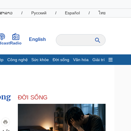
ສາລາວ
/
Русский
/
Español
/
ไทย
English
dcast
Radio
ệp
Công nghệ
Sức khỏe
Đời sống
Văn hóa
Giải trí
inh tế
Thị trường
ất động sản
Giá vàng
hởi nghiệp
Tiêu dùng
Tỷ giá
ong
ĐỜI SỐNG
Chứng khoán
Giá cà phê
oanh nghiệp
Công nghệ
hông tin doanh nghiệp
Sành điệu