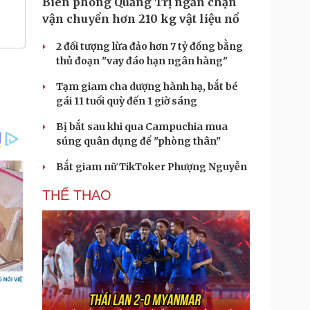
Biên phòng Quảng Trị ngăn chặn
vận chuyển hơn 210 kg vật liệu nổ
2 đối tượng lừa đảo hơn 7 tỷ đồng bằng
thủ đoạn "vay đáo hạn ngân hàng"
Tạm giam cha dượng hành hạ, bắt bé
gái 11 tuổi quỳ đến 1 giờ sáng
Bị bắt sau khi qua Campuchia mua
súng quân dụng để "phòng thân"
Bắt giam nữ TikToker Phượng Nguyễn
THỂ THAO