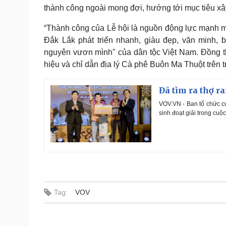
thành công ngoài mong đợi, hướng tới mục tiêu xâ
“Thành công của Lễ hội là nguồn động lực mạnh mẽ 
Đắk Lắk phát triển nhanh, giàu đẹp, văn minh,
nguyên vươn mình" của dân tộc Việt Nam. Đồng thờ
hiệu và chỉ dẫn địa lý Cà phê Buôn Ma Thuột trên 
Đã tìm ra thợ r
VOV.VN - Ban tổ chức cu
sinh đoạt giải trong cuộc
Tag:
VOV