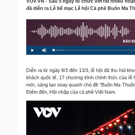
VOV.VN - Sau 5 ngày tổ chức với rất nhiều hoạt 
Tin nóng
Việt Nam
đã diễn ra Lễ bế mạc Lễ hội Cà phê Buôn Ma Th
Tư vấn luật
Phân tích
Sức khỏe
Đời sống
Dinh dưỡng - món ngon
Nhà đẹp
Cây thuốc
Blog
L
P
M
Sản phụ khoa
Tình yêu - Gia đình
o
l
u
a
a
t
Nhi khoa
d
y
e
e
Nam khoa
d
:
Diễn ra từ ngày 9/3 đến 13/3, lễ hội đã thu hút k
Làm đẹp - giảm cân
5
.
khách quốc tế. 17 chương trình chính thức của lễ 
Phòng mạch online
4
1
mới, sáng tạo xoay quanh chủ đề “Buôn Ma Thuột -
Ăn sạch sống khỏe
%
Điểm đến, Hội nhập của cà phê Việt Nam.
Cải chính