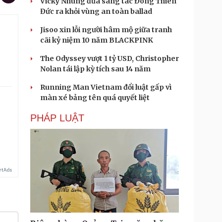
Vicky Nhung đưa sáng tác Đông Thiên
Đức ra khỏi vùng an toàn ballad
Jisoo xin lỗi người hâm mộ giữa tranh
cãi kỷ niệm 10 năm BLACKPINK
The Odyssey vượt 1 tỷ USD, Christopher
Nolan tái lập kỳ tích sau 14 năm
Running Man Vietnam đổi luật gấp vì
màn xé bảng tên quá quyết liệt
PHÁP LUẬT