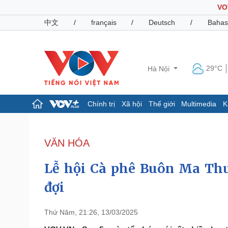
VO
中文
/
français
/
Deutsch
/
Bahas
29°C
Hà Nội
Chính trị
Xã hội
Thế giới
Multimedia
K
Chính trị
Xã hội
Đảng
Tin 24h
VĂN HÓA
Tổ chức nhân sự
Dự báo thời tiết
Quốc hội
Giáo dục
Lễ hội Cà phê Buôn Ma Thu
Nhận diện sự thật
Dấu ấn VOV
Việc làm
đợi
Biển đảo
Pháp luật
Quân sự - Quốc phòng
Thứ Năm, 21:26, 13/03/2025
Vụ án
Vũ khí