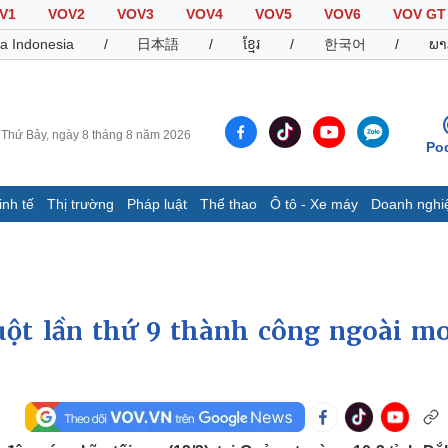
V1
VOV2
VOV3
VOV4
VOV5
VOV6
VOV GT
a Indonesia
/
日本語
/
ខ្មែរ
/
한국어
/
ພາ
Thứ Bảy, ngày 8 tháng 8 năm 2026
Po
inh tế
Thị trường
Pháp luật
Thể thao
Ô tô - Xe máy
Doanh nghi
Thế giới
Multimedia
K
Quan sát
Video
B
Cuộc sống đó đây
Ảnh
K
Hồ sơ
E-Magazine
ột lần thứ 9 thành công ngoài m
Infographic
Thể thao
Ô tô - Xe máy
D
Bóng đá
Ô tô
T