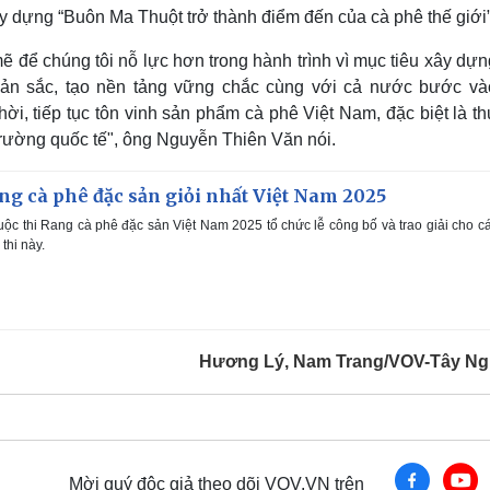
y dựng “Buôn Ma Thuột trở thành điểm đến của cà phê thế giới
để chúng tôi nỗ lực hơn trong hành trình vì mục tiêu xây dựn
 bản sắc, tạo nền tảng vững chắc cùng với cả nước bước và
i, tiếp tục tôn vinh sản phẩm cà phê Việt Nam, đặc biệt là t
trường quốc tế", ông Nguyễn Thiên Văn nói.
ang cà phê đặc sản giỏi nhất Việt Nam 2025
ộc thi Rang cà phê đặc sản Việt Nam 2025 tổ chức lễ công bố và trao giải cho cá
 thi này.
Hương Lý, Nam Trang/VOV-Tây N
Mời quý độc giả theo dõi VOV.VN trên