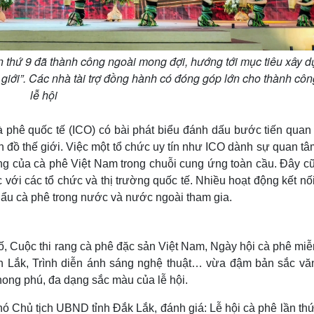
n thứ 9 đã thành công ngoài mong đợi, hướng tới mục tiêu xây 
giới”. Các nhà tài trợ đồng hành có đóng góp lớn cho thành cô
lễ hội
à phê quốc tế (ICO) có bài phát biểu đánh dấu bước tiến quan
ản đồ thế giới. Việc một tổ chức uy tín như ICO dành sự quan t
rọng của cà phê Việt Nam trong chuỗi cung ứng toàn cầu. Đây c
ới các tổ chức và thị trường quốc tế. Nhiều hoạt động kết nố
hẩu cà phê trong nước và nước ngoài tham gia.
, Cuộc thi rang cà phê đặc sản Việt Nam, Ngày hội cà phê miễn
n Lắk, Trình diễn ánh sáng nghệ thuật… vừa đậm bản sắc vă
phong phú, đa dạng sắc màu của lễ hội.
ó Chủ tịch UBND tỉnh Đắk Lắk, đánh giá: Lễ hội cà phê lần th