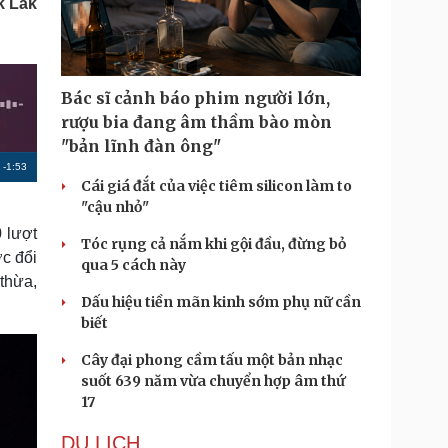
k Lắk
Doanh nghiệp 24h
Tin Công nghệ
Doanh nhân
Trải nghiệm
ì cộng đồng
Chuyển đổi số
Bác sĩ cảnh báo phim người lớn,
u lịch
Podcast
rượu bia đang âm thầm bào mòn
Tư vấn
Câu chuyện thời sự
"bản lĩnh đàn ông"
Săn Tour
Đọc truyện đêm khuya
R
-
1:53
heck-in
Cửa sổ tình yêu
Cái giá đắt của việc tiêm silicon làm to
Kể chuyện cho bé
e
"cậu nhỏ"
Hạt giống tâm hồn
m
0 lượt
Tóc rụng cả nắm khi gội đầu, đừng bỏ
ợc đổi
a
qua 5 cách này
thừa,
i
Dấu hiệu tiền mãn kinh sớm phụ nữ cần
n
biết
i
Cây đại phong cầm tấu một bản nhạc
n
suốt 639 năm vừa chuyển hợp âm thứ
17
g
T
DU LỊCH