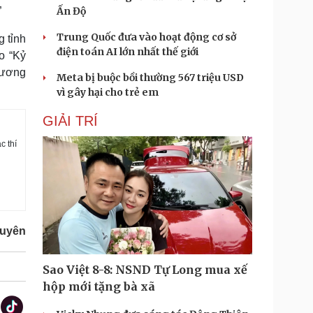
Ấn Độ
”
Trung Quốc đưa vào hoạt động cơ sở
g tỉnh
điện toán AI lớn nhất thế giới
o “Kỷ
hương
Meta bị buộc bồi thường 567 triệu USD
vì gây hại cho trẻ em
GIẢI TRÍ
c thí
guyên
Sao Việt 8-8: NSND Tự Long mua xế
hộp mới tặng bà xã