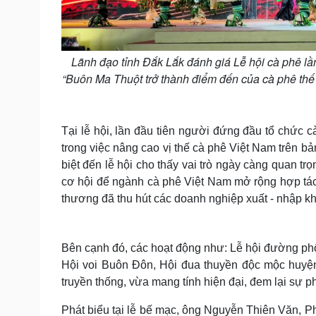
Lãnh đạo tỉnh Đắk Lắk đánh giá Lễ hội cà phê lầ
“Buôn Ma Thuột trở thành điểm đến của cà phê thế 
Tại lễ hội, lần đầu tiên người đứng đầu tổ chức c
trong việc nâng cao vị thế cà phê Việt Nam trên b
biệt đến lễ hội cho thấy vai trò ngày càng quan t
cơ hội để ngành cà phê Việt Nam mở rộng hợp tác v
thương đã thu hút các doanh nghiệp xuất - nhập k
Bên cạnh đó, các hoạt động như: Lễ hội đường phố
Hội voi Buôn Đôn, Hội đua thuyền độc mộc huyệ
truyền thống, vừa mang tính hiện đại, đem lại sự 
Phát biểu tại lễ bế mạc, ông Nguyễn Thiên Văn, Ph