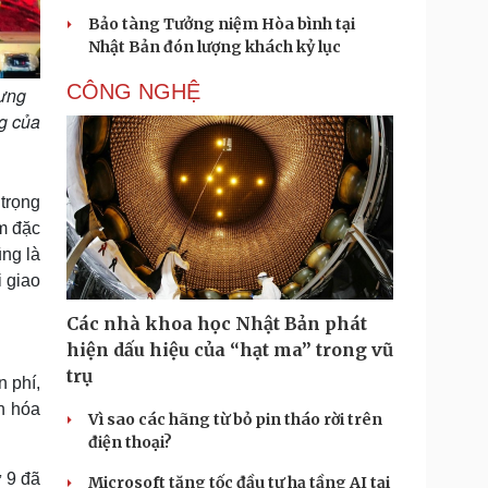
Bảo tàng Tưởng niệm Hòa bình tại
Nhật Bản đón lượng khách kỷ lục
CÔNG NGHỆ
dựng
ng của
 trọng
âm đặc
ũng là
i giao
Các nhà khoa học Nhật Bản phát
hiện dấu hiệu của “hạt ma” trong vũ
trụ
 phí,
n hóa
Vì sao các hãng từ bỏ pin tháo rời trên
điện thoại?
ứ 9 đã
Microsoft tăng tốc đầu tư hạ tầng AI tại