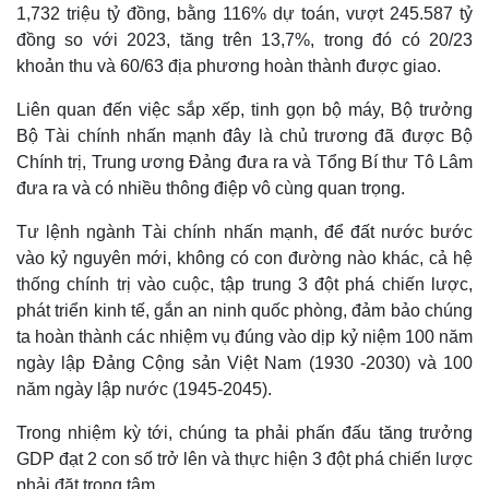
1,732 triệu tỷ đồng, bằng 116% dự toán, vượt 245.587 tỷ
đồng so với 2023, tăng trên 13,7%, trong đó có 20/23
khoản thu và 60/63 địa phương hoàn thành được giao.
Liên quan đến việc sắp xếp, tinh gọn bộ máy, Bộ trưởng
Bộ Tài chính nhấn mạnh đây là chủ trương đã được Bộ
Chính trị, Trung ương Đảng đưa ra và Tổng Bí thư Tô Lâm
đưa ra và có nhiều thông điệp vô cùng quan trọng.
Tư lệnh ngành Tài chính nhấn mạnh, để đất nước bước
vào kỷ nguyên mới, không có con đường nào khác, cả hệ
thống chính trị vào cuộc, tập trung 3 đột phá chiến lược,
phát triển kinh tế, gắn an ninh quốc phòng, đảm bảo chúng
ta hoàn thành các nhiệm vụ đúng vào dịp kỷ niệm 100 năm
ngày lập Đảng Cộng sản Việt Nam (1930 -2030) và 100
năm ngày lập nước (1945-2045).
Thế giới
Multimedia
Trong nhiệm kỳ tới, chúng ta phải phấn đấu tăng trưởng
Quan sát
Video
GDP đạt 2 con số trở lên và thực hiện 3 đột phá chiến lược
Cuộc sống đó đây
Ảnh
phải đặt trọng tâm.
Hồ sơ
E-Magazine