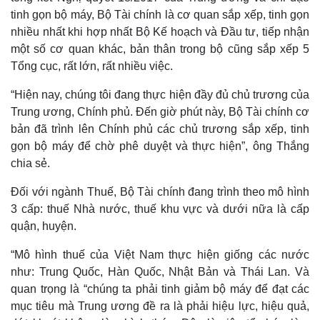
tinh gọn bộ máy, Bộ Tài chính là cơ quan sắp xếp, tinh gọn
nhiều nhất khi hợp nhất Bộ Kế hoạch và Đầu tư, tiếp nhận
một số cơ quan khác, bản thân trong bộ cũng sắp xếp 5
Kinh tế
Thị trường
Tổng cục, rất lớn, rất nhiều việc.
Bất động sản
Giá vàng
Khởi nghiệp
Tiêu dùng
“Hiện nay, chúng tôi đang thực hiện đầy đủ chủ trương của
Tỷ giá
Trung ương, Chính phủ. Đến giờ phút này, Bộ Tài chính cơ
Chứng khoán
bản đã trình lên Chính phủ các chủ trương sắp xếp, tinh
Giá cà phê
gọn bộ máy để chờ phê duyệt và thực hiện”, ông Thắng
chia sẻ.
Đối với ngành Thuế, Bộ Tài chính đang trình theo mô hình
3 cấp: thuế Nhà nước, thuế khu vực và dưới nữa là cấp
quận, huyện.
“Mô hình thuế của Việt Nam thực hiện giống các nước
như: Trung Quốc, Hàn Quốc, Nhật Bản và Thái Lan. Và
quan trọng là “chúng ta phải tinh giảm bộ máy để đạt các
mục tiêu mà Trung ương đề ra là phải hiệu lực, hiệu quả,