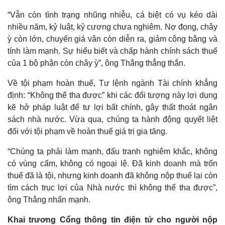
“Vẫn còn tình trạng nhũng nhiễu, cá biệt có vụ kéo dài
nhiều năm, kỷ luật, kỷ cương chưa nghiêm. Nợ đọng, chây
ỳ còn lớn, chuyển giá vân còn diễn ra, giảm công bằng và
tính làm mạnh. Sự hiểu biết và chấp hành chính sách thuế
của 1 bộ phận còn chây ỳ”, ông Thắng thẳng thắn.
Về tội phạm hoàn thuế, Tư lệnh ngành Tài chính khẳng
định: “Không thể tha được” khi các đối tượng này lợi dụng
kẽ hở pháp luật để tư lợi bất chính, gây thất thoát ngân
sách nhà nước. Vừa qua, chúng ta hành động quyết liệt
đối với tội phạm về hoàn thuế giá trị gia tăng.
“Chúng ta phải làm mạnh, đấu tranh nghiêm khắc, không
có vùng cấm, không có ngoại lệ. Đã kinh doanh mà trốn
thuế đã là tội, nhưng kinh doanh đã không nộp thuế lại còn
Thể thao
Ô tô - Xe máy
tìm cách trục lợi của Nhà nước thì không thể tha được”,
ông Thắng nhấn mạnh.
Bóng đá
Ô tô
Lịch thi đấu bóng đá
Xe máy
Khai trương Cổng thông tin điện tử cho người nộp
Thế giới thể thao
Tư vấn