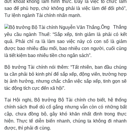
dứt khoát không làm hình thức. Đây là việc tổ chức làm
sao để phù hợp, chứ không phải là việc làm để đối phó”,
Tư lệnh ngành Tài chính nhấn mạnh.
Ông Thắng
yêu cầu ngành Thuế: “Sắp xếp, tinh giảm là phải có kết
quả. Phải chỉ ra là làm sao việc này có con số là giảm
được bao nhiêu đầu mối, bao nhiêu con người, cuối cùng
là tiết kiệm bao nhiêu tiền cho ngân sách”.
Bộ trưởng Tài chính nói thêm: “Tất nhiên, ban đầu chúng
Pháp luật
Quân sự - Quốc phòng
ta cần phải bỏ kinh phí để sắp xếp, động viên, trường hợp
Vụ án
Vũ khí
bị ảnh hưởng, nhưng chắc chắn việc sắp xếp, tinh gọn sẽ
Tin nóng
Việt Nam
tác động tích cực đến xã hội”.
Tư vấn luật
Phân tích
Tại Hội nghị, Bộ trưởng Bộ Tài chính cho biết, hệ thống
chính sách thuế dù cố gắng nhưng vẫn còn có những bất
cập, chưa đồng bộ, gây khó khăn nhất định trong thực
hiện. Thực tế diễn biến nhanh, chúng ta không đi nhanh
được, thì phải đi cùng.