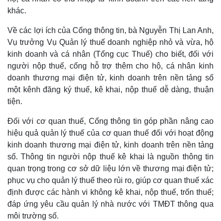
khác.
Về các lợi ích của Cổng thông tin, bà Nguyễn Thị Lan Anh,
Vụ trưởng Vụ Quản lý thuế doanh nghiệp nhỏ và vừa, hộ
Doanh nghiệp
Công nghệ
kinh doanh và cá nhân (Tổng cục Thuế) cho biết, đối với
Thông tin doanh nghiệp
Sành điệu
người nộp thuế, cổng hỗ trợ thêm cho hộ, cá nhân kinh
Doanh nghiệp 24h
Tin Công nghệ
doanh thương mại điện tử, kinh doanh trên nền tảng số
Doanh nhân
Trải nghiệm
một kênh đăng ký thuế, kê khai, nộp thuế dễ dàng, thuận
Vì cộng đồng
Chuyển đổi số
tiện.
Đối với cơ quan thuế, Cổng thông tin góp phần nâng cao
hiệu quả quản lý thuế của cơ quan thuế đối với hoạt động
kinh doanh thương mại điện tử, kinh doanh trên nền tảng
số. Thông tin người nộp thuế kê khai là nguồn thông tin
quan trọng trong cơ sở dữ liệu lớn về thương mại điện tử;
phục vụ cho quản lý thuế theo rủi ro, giúp cơ quan thuế xác
định được các hành vi không kê khai, nộp thuế, trốn thuế;
đáp ứng yêu cầu quản lý nhà nước với TMĐT thông qua
môi trường số.