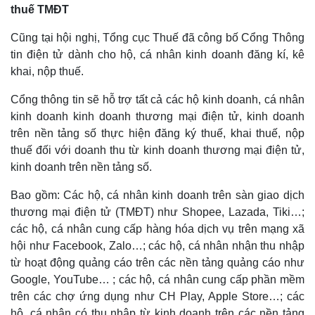
thuế TMĐT
eSports
Hậu trường
Cũng tại hội nghị, Tổng cục Thuế đã công bố Cổng Thông
tin điện tử dành cho hộ, cá nhân kinh doanh đăng kí, kê
khai, nộp thuế.
Cổng thông tin sẽ hỗ trợ tất cả các hộ kinh doanh, cá nhân
kinh doanh kinh doanh thương mại điện tử, kinh doanh
trên nền tảng số thực hiện đăng ký thuế, khai thuế, nộp
thuế đối với doanh thu từ kinh doanh thương mại điện tử,
kinh doanh trên nền tảng số.
Bao gồm: Các hộ, cá nhân kinh doanh trên sàn giao dịch
thương mại điện tử (TMĐT) như Shopee, Lazada, Tiki…;
các hộ, cá nhân cung cấp hàng hóa dịch vụ trên mạng xã
hội như Facebook, Zalo…; các hộ, cá nhân nhận thu nhập
từ hoạt động quảng cáo trên các nền tảng quảng cáo như
Google, YouTube… ; các hộ, cá nhân cung cấp phần mềm
trên các chợ ứng dụng như CH Play, Apple Store…; các
hộ, cá nhân có thu nhập từ kinh doanh trên các nền tảng