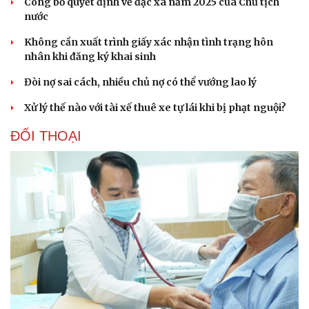
Công bố quyết định về đặc xá năm 2025 của Chủ tịch
nước
Văn hóa
Giải trí
Sân khấu - Điện ảnh
Nghệ sĩ
Không cần xuất trình giấy xác nhận tình trạng hôn
Văn học
Thời trang
nhân khi đăng ký khai sinh
Âm nhạc
Sao Việt
Di sản
Đòi nợ sai cách, nhiều chủ nợ có thể vướng lao lý
Xử lý thế nào với tài xế thuê xe tự lái khi bị phạt nguội?
ĐỐI THOẠI