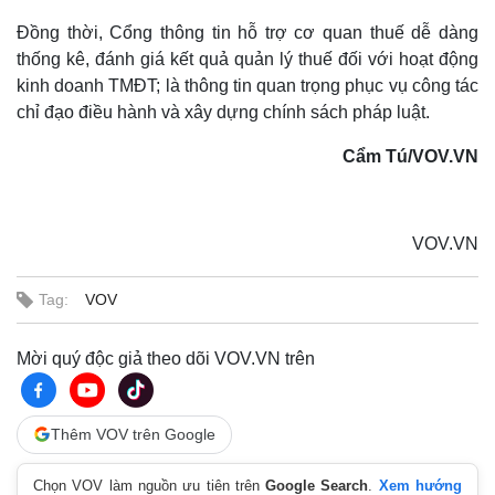
Đồng thời, Cổng thông tin hỗ trợ cơ quan thuế dễ dàng
thống kê, đánh giá kết quả quản lý thuế đối với hoạt động
kinh doanh TMĐT; là thông tin quan trọng phục vụ công tác
chỉ đạo điều hành và xây dựng chính sách pháp luật.
Cẩm Tú/VOV.VN
VOV.VN
Sức khỏe
Đời sống
Dinh dưỡng - món ngon
Nhà đẹp
Tag:
VOV
Cây thuốc
Blog
Sản phụ khoa
Tình yêu - Gia đình
Mời quý độc giả theo dõi VOV.VN trên
Nhi khoa
Nam khoa
Làm đẹp - giảm cân
Phòng mạch online
Thêm VOV trên Google
Ăn sạch sống khỏe
Chọn VOV làm nguồn ưu tiên trên
Google Search
.
Xem hướng