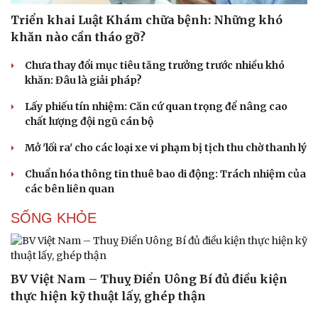
Triển khai Luật Khám chữa bệnh: Những khó
khăn nào cần tháo gỡ?
Chưa thay đổi mục tiêu tăng trưởng trước nhiều khó
khăn: Đâu là giải pháp?
Lấy phiếu tín nhiệm: Căn cứ quan trọng để nâng cao
chất lượng đội ngũ cán bộ
Du lịch
Podcast
Tư vấn
Câu chuyện thời sự
Mở 'lối ra' cho các loại xe vi phạm bị tịch thu chờ thanh lý
Săn Tour
Đọc truyện đêm khuya
check-in
Cửa sổ tình yêu
Chuẩn hóa thông tin thuê bao di động: Trách nhiệm của
Kể chuyện cho bé
các bên liên quan
Hạt giống tâm hồn
SỐNG KHỎE
BV Việt Nam – Thuỵ Điển Uông Bí đủ điều kiện
thực hiện kỹ thuật lấy, ghép thận