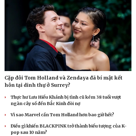
Cặp đôi Tom Holland và Zendaya đã bí mật kết
hôn tại dinh thự ở Surrey?
Du lịch
Podcast
Thực hư Lưu Hiểu Khánh bị tình cũ kém 38 tuổi vượt
Tư vấn
Câu chuyện thời sự
ngàn cây số đến Bắc Kinh đòi nợ
Săn Tour
Đọc truyện đêm khuya
check-in
Cửa sổ tình yêu
Vì sao Marvel cần Tom Holland hơn bao giờ hết?
Kể chuyện cho bé
Hạt giống tâm hồn
Điều gì khiến BLACKPINK trở thành biểu tượng của K-
pop sau 10 năm?