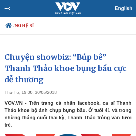
English
NGHỆ SĨ
/
Chuyện showbiz: “Búp bê”
Chính trị
Xã hội
Đảng
Tin 24h
Thanh Thảo khoe bụng bầu cực
Tổ chức nhân sự
Dự báo thời tiết
dễ thương
Quốc hội
Giáo dục
Nhận diện sự thật
Dấu ấn VOV
Việc làm
Thứ Tư, 19:00, 30/05/2018
Biển đảo
VOV.VN - Trên trang cá nhân facebook, ca sĩ Thanh
Thảo khoe bộ ảnh chụp bụng bầu. Ở tuổi 41 và trong
những tháng cuối thai kỳ, Thanh Thảo trông vẫn tươi
trẻ.