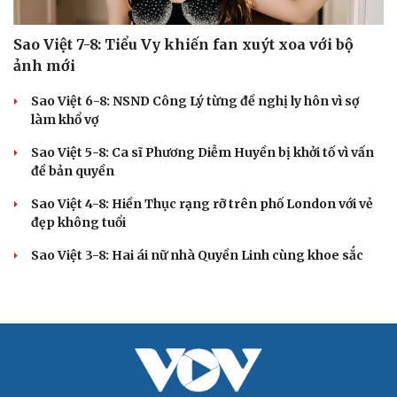
Sao Việt 7-8: Tiểu Vy khiến fan xuýt xoa với bộ
ảnh mới
Sao Việt 6-8: NSND Công Lý từng đề nghị ly hôn vì sợ
làm khổ vợ
Sao Việt 5-8: Ca sĩ Phương Diễm Huyền bị khởi tố vì vấn
đề bản quyền
Sao Việt 4-8: Hiền Thục rạng rỡ trên phố London với vẻ
đẹp không tuổi
Sao Việt 3-8: Hai ái nữ nhà Quyền Linh cùng khoe sắc