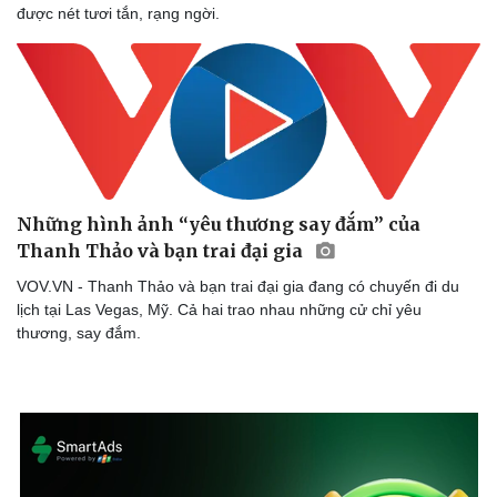
được nét tươi tắn, rạng ngời.
Những hình ảnh “yêu thương say đắm” của
Thanh Thảo và bạn trai đại gia
Văn hóa
Giải trí
VOV.VN - Thanh Thảo và bạn trai đại gia đang có chuyến đi du
Sân khấu - Điện ảnh
Nghệ sĩ
lịch tại Las Vegas, Mỹ. Cả hai trao nhau những cử chỉ yêu
Văn học
Thời trang
thương, say đắm.
Âm nhạc
Sao Việt
Di sản