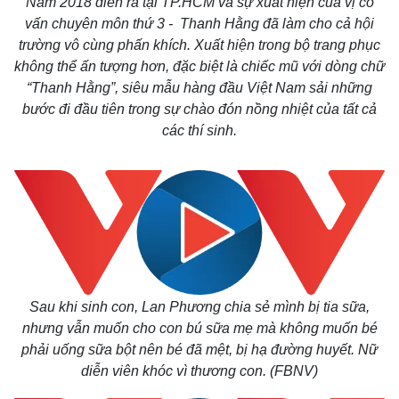
Nam 2018 diễn ra tại TP.HCM và sự xuất hiện của vị cố
vấn chuyên môn thứ 3 - Thanh Hằng đã làm cho cả hội
trường vô cùng phấn khích. Xuất hiện trong bộ trang phục
không thể ấn tượng hơn, đặc biệt là chiếc mũ với dòng chữ
“Thanh Hằng”, siêu mẫu hàng đầu Việt Nam sải những
bước đi đầu tiên trong sự chào đón nồng nhiệt của tất cả
các thí sinh.
Thế giới
Multimedia
Quan sát
Video
Cuộc sống đó đây
Ảnh
Sau khi sinh con,
Lan Phương chia sẻ mình bị tia sữa,
Hồ sơ
E-Magazine
nhưng vẫn muốn cho con bú sữa mẹ mà không muốn bé
Infographic
phải uống sữa bột nên bé đã mệt, bị hạ đường huyết. Nữ
diễn viên khóc vì thương con. (FBNV)