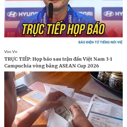
Sức khỏe
Đời sống
Dinh dưỡng - món ngon
Nhà đẹp
Cây thuốc
Blog
Sản phụ khoa
Tình yêu - Gia đình
Nhi khoa
Nam khoa
Làm đẹp - giảm cân
Phòng mạch online
Ăn sạch sống khỏe