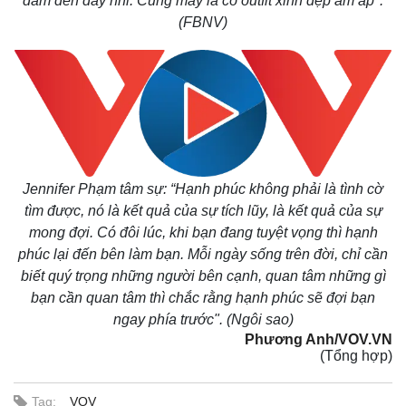
dám đến đây nhỉ. Cũng may là có outfit xinh đẹp ấm áp".
(FBNV)
Jennifer Phạm tâm sự:
“Hạnh phúc không phải là tình cờ
tìm được, nó là kết quả của sự tích lũy, là kết quả của sự
mong đợi. Có đôi lúc, khi bạn đang tuyệt vọng thì hạnh
phúc lại đến bên làm bạn. Mỗi ngày sống trên đời, chỉ cần
biết quý trọng những người bên cạnh, quan tâm những gì
bạn cần quan tâm thì chắc rằng hạnh phúc sẽ đợi bạn
ngay phía trước".
(Ngôi sao)
Phương Anh/VOV.VN
(Tổng hợp)
Pháp luật
Quân sự - Quốc phòng
Vụ án
Vũ khí
Tag:
VOV