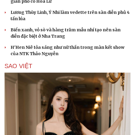
gian phố cổ Hoa Lư
Lương Thùy Linh, Ý Nhi làm vedette trên sàn diễn phủ 4
tấn lúa
Biển xanh, vỏ sò và hàng trăm mẫu nhí tạo nên sàn
diễn đặc biệt ở Nha Trang
H'Hen Niê tỏa sáng như nữ thần trong màn kết show
của NTK Thảo Nguyễn
SAO VIỆT
Cải chính