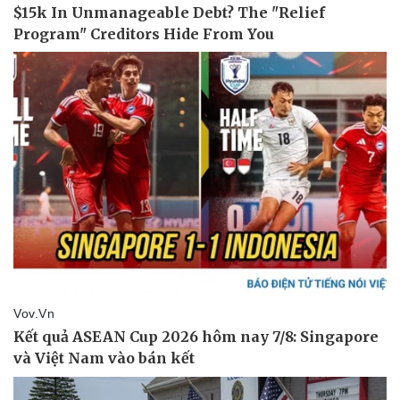
Doanh nghiệp
Công nghệ
Thông tin doanh nghiệp
Sành điệu
Doanh nghiệp 24h
Tin Công nghệ
Doanh nhân
Trải nghiệm
Vì cộng đồng
Chuyển đổi số