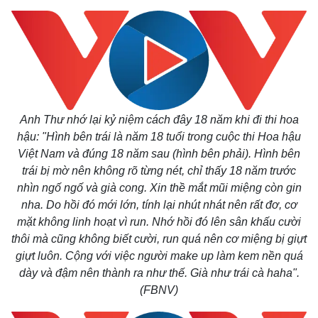
Anh Thư nhớ lại kỷ niệm cách đây 18 năm khi đi thi hoa
hậu: "Hình bên trái là năm 18 tuổi trong cuộc thi Hoa hậu
Việt Nam và đúng 18 năm sau (hình bên phải). Hình bên
trái bị mờ nên không rõ từng nét, chỉ thấy 18 năm trước
nhìn ngố ngố và già cong. Xin thề mắt mũi miệng còn gin
nha. Do hồi đó mới lớn, tính lại nhút nhát nên rất đơ, cơ
mặt không linh hoạt vì run. Nhớ hồi đó lên sân khấu cười
Kinh tế
Thị trường
thôi mà cũng không biết cười, run quá nên cơ miệng bị giựt
Bất động sản
Giá vàng
giựt luôn. Cộng với việc người make up làm kem nền quá
Khởi nghiệp
Tiêu dùng
dày và đậm nên thành ra như thế. Già như trái cà haha".
Tỷ giá
(FBNV)
Chứng khoán
Giá cà phê