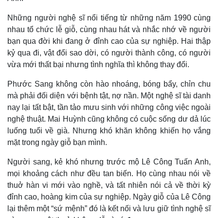
Kinh tế
Thị trường
Bất động sản
Giá vàng
Những người nghệ sĩ nổi tiếng từ những năm 1990 cùng
Khởi nghiệp
Tiêu dùng
nhau tổ chức lễ giỗ, cùng nhau hát và nhắc nhớ về người
Tỷ giá
bạn qua đời khi đang ở đỉnh cao của sự nghiệp. Hai thập
Chứng khoán
kỷ qua đi, vật đổi sao dời, có người thành công, có người
Giá cà phê
vừa mới thất bại nhưng tình nghĩa thì không thay đổi.
Phước Sang không còn hào nhoáng, bóng bẩy, chỉn chu
mà phải đối diện với bệnh tật, nợ nần. Một nghệ sĩ tài danh
nay lại tất bật, tần tảo mưu sinh với những công việc ngoài
nghệ thuật. Mai Huỳnh cũng không có cuộc sống dư dả lúc
luống tuổi về già. Nhưng khó khăn không khiến họ vắng
mặt trong ngày giỗ bạn mình.
Người sang, kẻ khó nhưng trước mộ Lê Công Tuấn Anh,
mọi khoảng cách như đều tan biến. Họ cùng nhau nói về
thuở hàn vi mới vào nghề, và tất nhiên nói cả về thời kỳ
đỉnh cao, hoàng kim của sự nghiệp. Ngày giỗ của Lê Công
lại thêm một “sứ mệnh” đó là kết nối và lưu giữ tình nghệ sĩ