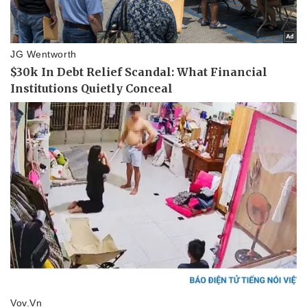
Doanh nghiệp
Công nghệ
Thông tin doanh nghiệp
Sành điệu
Doanh nghiệp 24h
Tin Công nghệ
Doanh nhân
Trải nghiệm
Vì cộng đồng
Chuyển đổi số