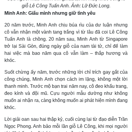
giỗ Lê Công Tuấn Anh. Ảnh: Lữ Đức Long.
Minh Anh: Giấu mình nhưng giữ tình yêu
20 năm trước, Minh Anh chịu búa rìu của dư luận nhưng
cô vẫn nhận một vành tang trắng vì từ lâu đã coi Lê Công
Tuấn Anh là chồng. 20 năm sau, Minh Anh từ Singapore
trở lại Sài Gòn, đúng ngày giỗ của nam tài tử, chỉ để làm
hai việc mà bao năm qua cô vẫn làm – thắp hương và
khóc.
Suốt chừng ấy năm, trước những lời chỉ trích gay gắt của
công chúng, Minh Anh chọn cách im lặng, không một lời
thanh minh. Trước mộ bạn trai năm nay, cô đeo khẩu trang,
đeo kính và đội mũ. Cựu người mẫu dường như không
Thế giới
Multimedia
muốn ai nhận ra, càng không muốn ai phát hiện mình đang
khóc.
Quan sát
Video
Cuộc sống đó đây
Ảnh
Lời giải oan sau hai thập kỷ, cuối cùng lại từ đạo diễn Trần
Hồ sơ
E-Magazine
Ngọc Phong. Anh bảo mỗi lần giỗ Lê Công, khi mọi người
Infographic