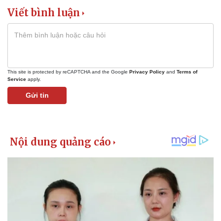
Viết bình luận
This site is protected by reCAPTCHA and the Google
Privacy Policy
and
Terms of
Service
apply.
Gửi tin
Thể thao
Ô tô - Xe máy
Bóng đá
Ô tô
Lịch thi đấu bóng đá
Xe máy
Thế giới thể thao
Tư vấn
eSports
Hậu trường