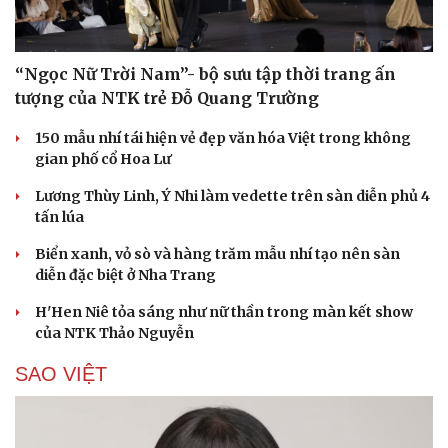
“Ngọc Nữ Trời Nam”- bộ sưu tập thời trang ấn
tượng của NTK trẻ Đỗ Quang Trường
150 mẫu nhí tái hiện vẻ đẹp văn hóa Việt trong không
gian phố cổ Hoa Lư
Lương Thùy Linh, Ý Nhi làm vedette trên sàn diễn phủ 4
tấn lúa
Biển xanh, vỏ sò và hàng trăm mẫu nhí tạo nên sàn
diễn đặc biệt ở Nha Trang
H'Hen Niê tỏa sáng như nữ thần trong màn kết show
của NTK Thảo Nguyễn
SAO VIỆT
Cải chính