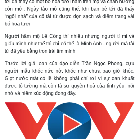
tới đã thấy có một bó hoa tươi nằm trên mộ và chân hương
còn mới. Ngày tảo mộ cũng thế, khi bạn bè tới đã thấy
“ngôi nhà” của cố tài tử được dọn sạch và điểm trang vài
bó hoa tươi.
Người hâm mộ Lê Công thì nhiều nhưng người tỉ mỉ và
giấu mình như thế thì chỉ có thể là Minh Anh - người mà tài
tử đã yêu bằng trọn trái tim mình.
Trước lời giải oan của đạo diễn Trần Ngọc Phong, cựu
người mẫu khóc nức nở, khóc như chưa bao giờ khóc.
Giọt nước mắt có lẽ không phải chỉ rơi vì sự oan khuất
được tỏ tường mà còn là sự quyện hoà của tình yêu, nỗi
nhớ và niềm xúc động đong đầy.