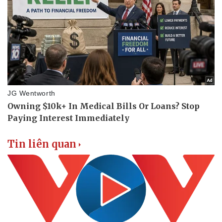
Sức khỏe
Đời sống
Dinh dưỡng - món ngon
Nhà đẹp
Cây thuốc
Blog
Sản phụ khoa
Tình yêu - Gia đình
Nhi khoa
Nam khoa
Làm đẹp - giảm cân
Phòng mạch online
Ăn sạch sống khỏe
Tin liên quan