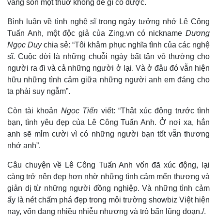
vàng son một thuở không dễ gì có được.
Bình luận về tình nghệ sĩ trong ngày tưởng nhớ Lê Công
Tuấn Anh, một độc giả của Zing.vn có nickname
Dương
Ngọc Duy
chia sẻ: “Tôi khâm phục nghĩa tình của các nghệ
sĩ. Cuộc đời là những chuỗi ngày bất tận vô thường cho
người ra đi và cả những người ở lại. Và ở đâu đó vẫn hiện
hữu những tình cảm giữa những người anh em đáng cho
ta phải suy ngẫm”.
Còn tài khoản
Ngọc Tiến
viết: “Thật xúc động trước tình
bạn, tình yêu đẹp của Lê Công Tuấn Anh. Ở nơi xa, hẳn
anh sẽ mỉm cười vì có những người bạn tốt vẫn thương
nhớ anh”.
Câu chuyện về Lê Công Tuấn Anh vốn đã xúc động, lại
càng trở nên đẹp hơn nhờ những tình cảm mến thương và
giản dị từ những người đồng nghiệp. Và những tình cảm
ấy là nét chấm phá đẹp trong môi trường showbiz Việt hiện
nay, vốn đang nhiều nhiễu nhương và trò bẩn lũng đoạn./.