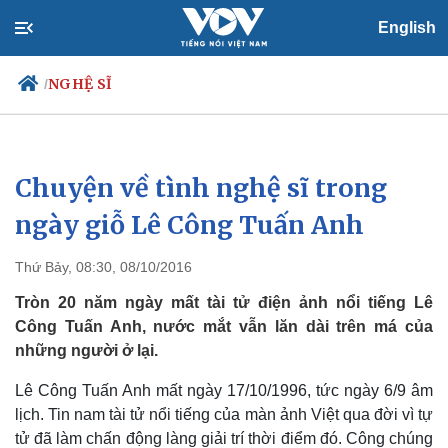
English
NGHỆ SĨ
/
Chuyện về tình nghệ sĩ trong
Chính trị
Xã hội
Đảng
Tin 24h
ngày giỗ Lê Công Tuấn Anh
Tổ chức nhân sự
Dự báo thời tiết
Quốc hội
Giáo dục
Thứ Bảy, 08:30, 08/10/2016
Nhận diện sự thật
Dấu ấn VOV
Việc làm
Tròn 20 năm ngày mất tài tử điện ảnh nổi tiếng Lê
Biển đảo
Công Tuấn Anh, nước mắt vẫn lăn dài trên má của
những người ở lại.
Lê Công Tuấn Anh mất ngày 17/10/1996, tức ngày 6/9 âm
lịch. Tin nam tài tử nổi tiếng của màn ảnh Việt qua đời vì tự
tử đã làm chấn động làng giải trí thời điểm đó. Công chúng