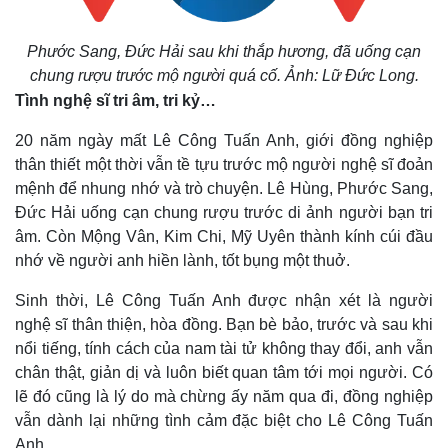
Phước Sang, Đức Hải sau khi thắp hương, đã uống cạn
chung rượu trước mộ người quá cố. Ảnh: Lữ Đức Long.
Tình nghệ sĩ tri âm, tri kỷ…
20 năm ngày mất Lê Công Tuấn Anh, giới đồng nghiệp
thân thiết một thời vẫn tề tựu trước mộ người nghệ sĩ đoản
mệnh để nhung nhớ và trò chuyện. Lê Hùng, Phước Sang,
Đức Hải uống cạn chung rượu trước di ảnh người bạn tri
âm. Còn Mộng Vân, Kim Chi, Mỹ Uyên thành kính cúi đầu
nhớ về người anh hiền lành, tốt bụng một thuở.
Sinh thời, Lê Công Tuấn Anh được nhận xét là người
nghệ sĩ thân thiện, hòa đồng. Bạn bè bảo, trước và sau khi
nổi tiếng, tính cách của nam tài tử không thay đổi, anh vẫn
chân thật, giản dị và luôn biết quan tâm tới mọi người. Có
lẽ đó cũng là lý do mà chừng ấy năm qua đi, đồng nghiệp
vẫn dành lại những tình cảm đặc biệt cho Lê Công Tuấn
Anh.