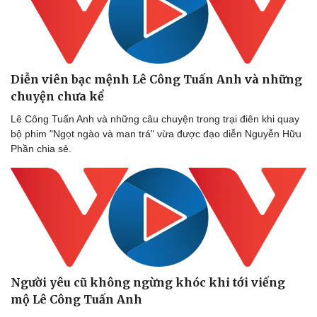
Diễn viên bạc mệnh Lê Công Tuấn Anh và những
chuyện chưa kể
Lê Công Tuấn Anh và những câu chuyện trong trại điên khi quay
bộ phim "Ngọt ngào và man trá" vừa được đạo diễn Nguyễn Hữu
Văn hóa
Giải trí
Phần chia sẻ.
Sân khấu - Điện ảnh
Nghệ sĩ
Văn học
Thời trang
Âm nhạc
Sao Việt
Di sản
Người yêu cũ không ngừng khóc khi tới viếng
mộ Lê Công Tuấn Anh