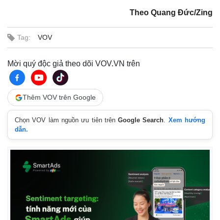
Theo Quang Đức/Zing
Tag:
VOV
Mời quý độc giả theo dõi VOV.VN trên
Pháp luật
Quân sự - Quốc phòng
Vụ án
Vũ khí
Tin nóng
Việt Nam
Thêm VOV trên Google
Tư vấn luật
Phân tích
Chọn VOV làm nguồn ưu tiên trên
Google Search
.
Xem hướng
dẫn.