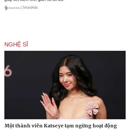
| SmartAds
NGHỆ SĨ
Du lịch
Podcast
Tư vấn
Câu chuyện thời sự
Săn Tour
Đọc truyện đêm khuya
check-in
Cửa sổ tình yêu
Kể chuyện cho bé
Hạt giống tâm hồn
Một thành viên Katseye tạm ngừng hoạt động