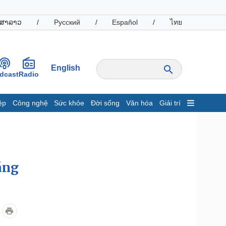
ສາລາວ
/
Русский
/
Español
/
ไทย
English
dcast
Radio
ệp
Công nghệ
Sức khỏe
Đời sống
Văn hóa
Giải trí
inh tế
Thị trường
ất động sản
Giá vàng
hởi nghiệp
Tiêu dùng
Tỷ giá
áng
Chứng khoán
Giá cà phê
oanh nghiệp
Công nghệ
hông tin doanh nghiệp
Sành điệu