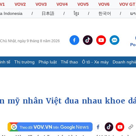
V1
VOV2
VOV3
VOV4
VOV5
VOV6
VOV GT
a Indonesia
/
日本語
/
ខ្មែរ
/
한국어
/
ພາ
Chủ Nhật, ngày 9 tháng 8 năm 2026
Po
inh tế
Thị trường
Pháp luật
Thể thao
Ô tô - Xe máy
Doanh nghi
Thế giới
Multimedia
K
Quan sát
Video
B
Cuộc sống đó đây
Ảnh
K
Hồ sơ
E-Magazine
n mỹ nhân Việt đua nhau khoe d
Infographic
Thể thao
Ô tô - Xe máy
D
Bóng đá
Ô tô
T