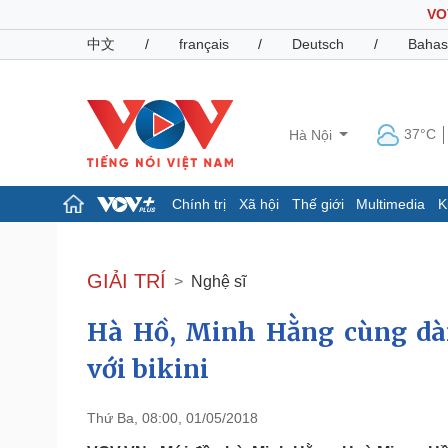
VO
中文
/
français
/
Deutsch
/
Bahas
37°C
Hà Nội
Chính trị
Xã hội
Thế giới
Multimedia
K
Chính trị
Xã hội
Đảng
Tin 24h
GIẢI TRÍ
Nghệ sĩ
Tổ chức nhân sự
Dự báo thời tiết
Quốc hội
Giáo dục
Hà Hồ, Minh Hằng cùng dà
Nhận diện sự thật
Dấu ấn VOV
Việc làm
với bikini
Biển đảo
Pháp luật
Quân sự - Quốc phòng
Thứ Ba, 08:00, 01/05/2018
Vụ án
Vũ khí