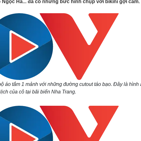
 Ngọc Hà... đã có những bức hình chụp với bikini gợi cảm.
Lịch thi đấu bóng đá
Xe máy
Thế giới thể thao
Tư vấn
eSports
V
Hậu trường
Văn hóa
Giải trí
D
Sân khấu - Điện ảnh
Nghệ sĩ
Văn học
Thời trang
Âm nhạc
Sao Việt
c
Di sản
bộ áo tắm 1 mảnh với những đường cutout táo bạo. Đây là hình
lịch của cô tại bãi biển Nha Trang.