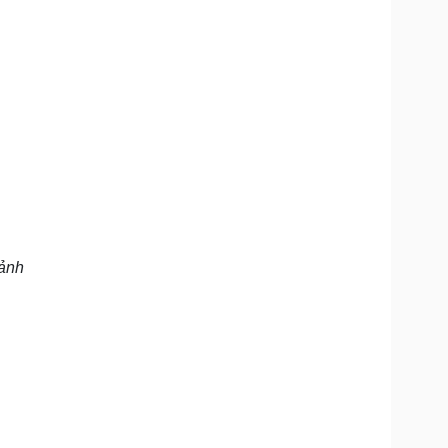
Doanh nghiệp 24h
Tin Công nghệ
Doanh nhân
Trải nghiệm
ì cộng đồng
Chuyển đổi số
u lịch
Podcast
Tư vấn
Câu chuyện thời sự
Săn Tour
Đọc truyện đêm khuya
heck-in
Cửa sổ tình yêu
Kể chuyện cho bé
Hạt giống tâm hồn
 ảnh