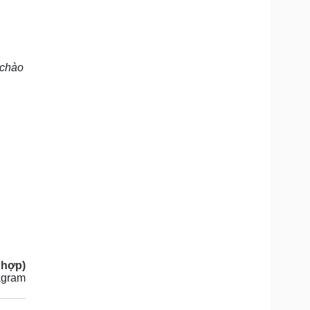
 chào
 hợp)
agram