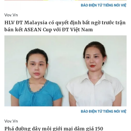
Sức khỏe
Đời sống
Dinh dưỡng - món ngon
Nhà đẹp
Cây thuốc
Blog
Sản phụ khoa
Tình yêu - Gia đình
Nhi khoa
Nam khoa
Làm đẹp - giảm cân
Phòng mạch online
Ăn sạch sống khỏe