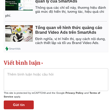
quản lý của SmartAds
Thông qua các chỉ số này, thương hiệu đánh
giá mức độ hiển thị, tương tác, hiệu quả chi
phí.
Tổng quan về hình thức quảng cáo
Brand Video Ads trên SmartAds
Định nghĩa, vị trí hiển thị, quy cách nội dung,
cách thiết lập và tối ưu Brand Video Ads.
Viết bình luận
Thể thao
Ô tô - Xe máy
Bóng đá
Ô tô
Lịch thi đấu bóng đá
Xe máy
This site is protected by reCAPTCHA and the Google
Privacy Policy
and
Terms of
Thế giới thể thao
Tư vấn
Service
apply.
eSports
Gửi tin
Hậu trường