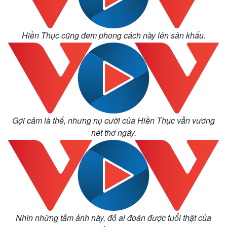
Kinh tế
Thị trường
Hiền Thục cũng đem phong cách này lên sân khấu.
Bất động sản
Giá vàng
Khởi nghiệp
Tiêu dùng
Tỷ giá
Chứng khoán
Giá cà phê
Gợi cảm là thế, nhưng nụ cười của Hiền Thục vẫn vương
nét thơ ngây.
Nhìn những tấm ảnh này, đố ai đoán được tuổi thật của