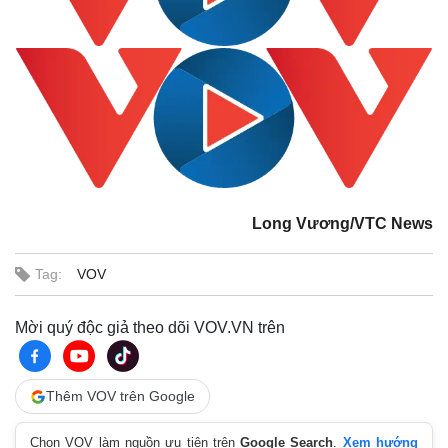
Pháp luật
Quân sự - Quốc phòng
Long Vương/VTC News
Vụ án
Vũ khí
Tin nóng
Việt Nam
Tư vấn luật
Phân tích
Tag:
VOV
Mời quý độc giả theo dõi VOV.VN trên
Thêm VOV trên Google
Chọn VOV làm nguồn ưu tiên trên
Google Search
.
Xem hướng