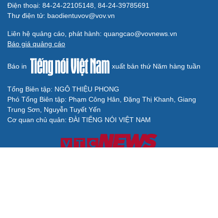
Điện thoại: 84-24-22105148, 84-24-39785691
Thư điện tử: baodientuvov@vov.vn
Liên hệ quảng cáo, phát hành: quangcao@vovnews.vn
Báo giá quảng cáo
Báo in
xuất bản thứ Năm hàng tuần
Tổng Biên tập: NGÔ THIỆU PHONG
Phó Tổng Biên tập: Phạm Công Hân, Đặng Thị Khanh, Giang
Trung Sơn, Nguyễn Tuyết Yến
Cơ quan chủ quản: ĐÀI TIẾNG NÓI VIỆT NAM
Không được sao chép lại bất kỳ thông tin nào từ website này khi
chưa có sự đồng ý bằng văn bản của Báo Điện tử Tiếng nói Việt