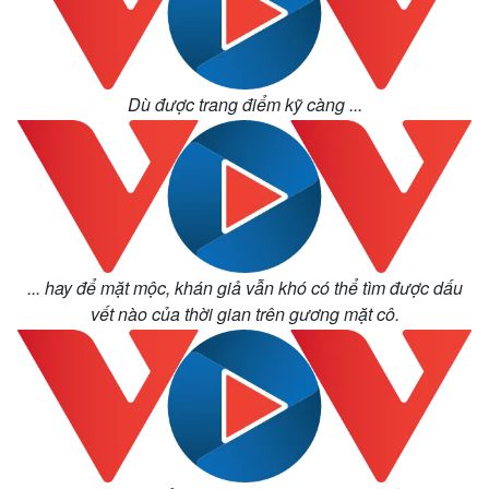
Dù được trang điểm kỹ càng ...
... hay để mặt mộc, khán giả vẫn khó có thể tìm được dấu
vết nào của thời gian trên gương mặt cô.
Thế giới
Multimedia
Quan sát
Video
Cuộc sống đó đây
Ảnh
Hồ sơ
E-Magazine