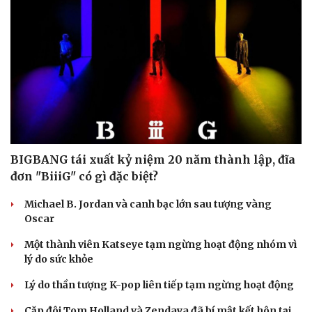
Du lịch
Podcast
Tư vấn
Câu chuyện thời sự
Săn Tour
Đọc truyện đêm khuya
check-in
Cửa sổ tình yêu
Kể chuyện cho bé
Hạt giống tâm hồn
BIGBANG tái xuất kỷ niệm 20 năm thành lập, đĩa
đơn "BiiiG" có gì đặc biệt?
Michael B. Jordan và canh bạc lớn sau tượng vàng
Oscar
Một thành viên Katseye tạm ngừng hoạt động nhóm vì
lý do sức khỏe
Lý do thần tượng K-pop liên tiếp tạm ngừng hoạt động
Cặp đôi Tom Holland và Zendaya đã bí mật kết hôn tại