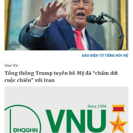
Doanh nghiệp
Công nghệ
Thông tin doanh nghiệp
Sành điệu
Doanh nghiệp 24h
Tin Công nghệ
Doanh nhân
Trải nghiệm
Vì cộng đồng
Chuyển đổi số