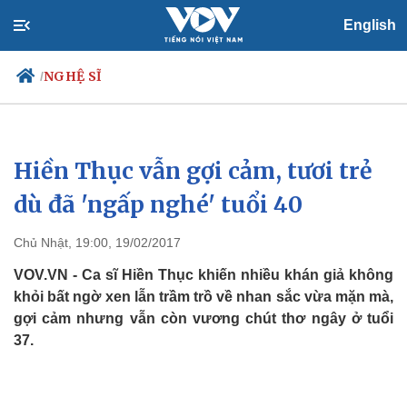
English
NGHỆ SĨ
/
Hiền Thục vẫn gợi cảm, tươi trẻ
Chính trị
Xã hội
Đảng
Tin 24h
dù đã 'ngấp nghé' tuổi 40
Tổ chức nhân sự
Dự báo thời tiết
Quốc hội
Giáo dục
Chủ Nhật, 19:00, 19/02/2017
Nhận diện sự thật
Dấu ấn VOV
Việc làm
VOV.VN - Ca sĩ Hiền Thục khiến nhiều khán giả không
Biển đảo
khỏi bất ngờ xen lẫn trầm trồ về nhan sắc vừa mặn mà,
gợi cảm nhưng vẫn còn vương chút thơ ngây ở tuổi
37.