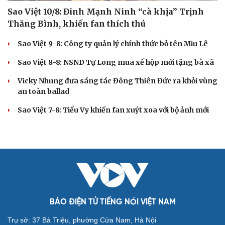
Sao Việt 10/8: Đinh Mạnh Ninh “cà khịa” Trịnh
Thăng Bình, khiến fan thích thú
Sao Việt 9-8: Công ty quản lý chính thức bỏ tên Miu Lê
Sao Việt 8-8: NSND Tự Long mua xế hộp mới tặng bà xã
Vicky Nhung đưa sáng tác Đông Thiên Đức ra khỏi vùng
an toàn ballad
Sao Việt 7-8: Tiểu Vy khiến fan xuýt xoa với bộ ảnh mới
BÁO ĐIỆN TỬ TIẾNG NÓI VIỆT NAM
Trụ sở: 37 Bà Triệu, phường Cửa Nam, Hà Nội