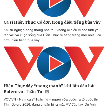
Ca sĩ Hiền Thục: Cô đơn trong điều tiếng bủa vây
Khi sự nghiệp đang thăng hoa thì “không ai hiểu vì sao tình yêu
tan vỡ” và cuộc sống của Hiền Thục rẽ sang trang mới nhiều cô
đơn, điều tiếng bủa vây.
Hiền Thục đầy “mong manh” khi lần đầu hát
Văn hóa
Giải trí
Bolero với Tuấn Tú
Sân khấu - Điện ảnh
Nghệ sĩ
VOV.VN - Nam ca sĩ Tuấn Tú – người vừa bước ra từ cuộc thi
Văn học
Thời trang
Tình Bolero 2016, đang chuẩn bị ra mắt MV đầu tay 'Dù Anh
Âm nhạc
Sao Việt