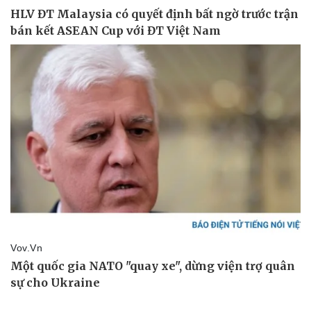
Sức khỏe
Đời sống
Dinh dưỡng - món ngon
Nhà đẹp
Cây thuốc
Blog
Sản phụ khoa
Tình yêu - Gia đình
Nhi khoa
Nam khoa
Làm đẹp - giảm cân
Phòng mạch online
Ăn sạch sống khỏe