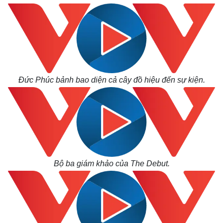
Đức Phúc bảnh bao diện cả cây đồ hiệu đến sự kiện.
Kinh tế
Thị trường
Bất động sản
Giá vàng
Khởi nghiệp
Tiêu dùng
Tỷ giá
Chứng khoán
Giá cà phê
Bộ ba giám khảo của The Debut.