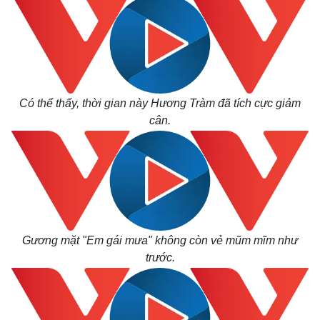
Có thể thấy, thời gian này Hương Tràm đã tích cực giảm
cân.
Thế giới
Multimedia
Quan sát
Video
Cuộc sống đó đây
Ảnh
Hồ sơ
E-Magazine
Infographic
Gương mặt "Em gái mưa" không còn vẻ mũm mĩm như
trước.