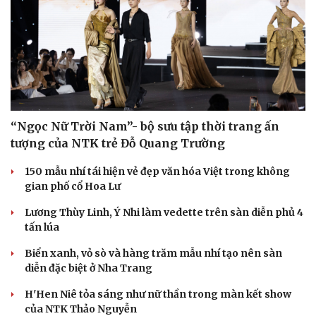
“Ngọc Nữ Trời Nam”- bộ sưu tập thời trang ấn
tượng của NTK trẻ Đỗ Quang Trường
150 mẫu nhí tái hiện vẻ đẹp văn hóa Việt trong không
gian phố cổ Hoa Lư
Lương Thùy Linh, Ý Nhi làm vedette trên sàn diễn phủ 4
tấn lúa
Biển xanh, vỏ sò và hàng trăm mẫu nhí tạo nên sàn
diễn đặc biệt ở Nha Trang
H'Hen Niê tỏa sáng như nữ thần trong màn kết show
của NTK Thảo Nguyễn