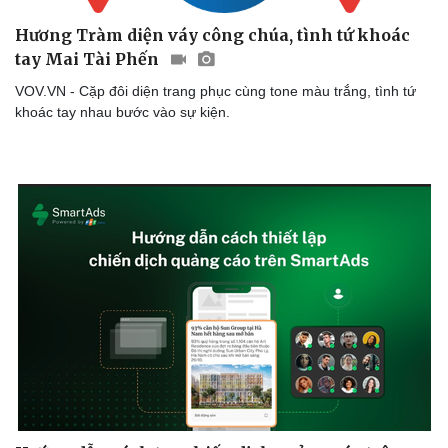
Hương Tràm diện váy công chúa, tình tứ khoác
tay Mai Tài Phến
VOV.VN - Cặp đôi diện trang phục cùng tone màu trắng, tình tứ
khoác tay nhau bước vào sự kiện.
Văn hóa
Giải trí
Sân khấu - Điện ảnh
Nghệ sĩ
Văn học
Thời trang
Âm nhạc
Sao Việt
Di sản