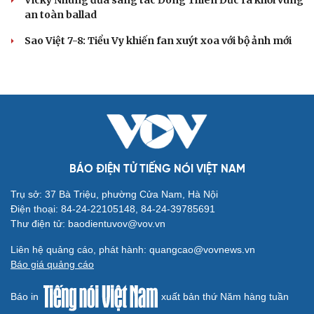
Vicky Nhung đưa sáng tác Đông Thiên Đức ra khỏi vùng
an toàn ballad
Sao Việt 7-8: Tiểu Vy khiến fan xuýt xoa với bộ ảnh mới
BÁO ĐIỆN TỬ TIẾNG NÓI VIỆT NAM
Trụ sở: 37 Bà Triệu, phường Cửa Nam, Hà Nội
Điện thoại: 84-24-22105148, 84-24-39785691
Thư điện tử: baodientuvov@vov.vn
Liên hệ quảng cáo, phát hành: quangcao@vovnews.vn
Báo giá quảng cáo
Báo in
xuất bản thứ Năm hàng tuần