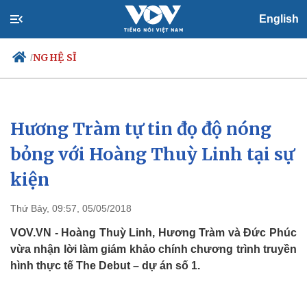
English
NGHỆ SĨ
/
Hương Tràm tự tin đọ độ nóng
Chính trị
Xã hội
Đảng
Tin 24h
bỏng với Hoàng Thuỳ Linh tại sự
Tổ chức nhân sự
Dự báo thời tiết
kiện
Quốc hội
Giáo dục
Nhận diện sự thật
Dấu ấn VOV
Việc làm
Thứ Bảy, 09:57, 05/05/2018
Biển đảo
VOV.VN - Hoàng Thuỳ Linh, Hương Tràm và Đức Phúc
vừa nhận lời làm giám khảo chính chương trình truyền
hình thực tế The Debut – dự án số 1.