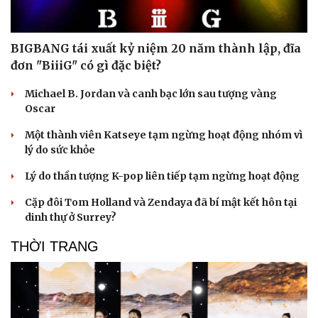
BIGBANG tái xuất kỷ niệm 20 năm thành lập, đĩa
đơn "BiiiG" có gì đặc biệt?
Michael B. Jordan và canh bạc lớn sau tượng vàng
Oscar
Một thành viên Katseye tạm ngừng hoạt động nhóm vì
Du lịch
Podcast
lý do sức khỏe
Tư vấn
Câu chuyện thời sự
Săn Tour
Đọc truyện đêm khuya
Lý do thần tượng K-pop liên tiếp tạm ngừng hoạt động
check-in
Cửa sổ tình yêu
Cặp đôi Tom Holland và Zendaya đã bí mật kết hôn tại
Kể chuyện cho bé
dinh thự ở Surrey?
Hạt giống tâm hồn
THỜI TRANG