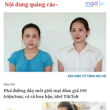
Thể thao
Ô tô - Xe máy
Bóng đá
Ô tô
Lịch thi đấu bóng đá
Xe máy
Thế giới thể thao
Tư vấn
eSports
Hậu trường