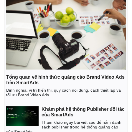
Pháp luật
Quân sự - Quốc phòng
Vụ án
Vũ khí
Tin nóng
Việt Nam
Tổng quan về hình thức quảng cáo Brand Video Ads
Tư vấn luật
Phân tích
trên SmartAds
Định nghĩa, vị trí hiển thị, quy cách nội dung, cách thiết lập và
tối ưu Brand Video Ads.
Khám phá hệ thống Publisher đối tác
của SmartAds
Tham khảo ngay bài viết sau để nắm danh
sách publisher trong hệ thống quảng cáo
của SmartAds.