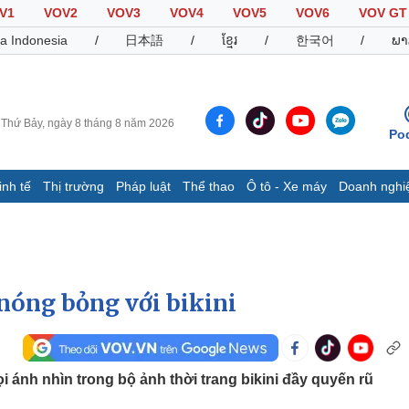
V1
VOV2
VOV3
VOV4
VOV5
VOV6
VOV GT
a Indonesia
/
日本語
/
ខ្មែរ
/
한국어
/
ພາ
Thứ Bảy, ngày 8 tháng 8 năm 2026
Po
inh tế
Thị trường
Pháp luật
Thể thao
Ô tô - Xe máy
Doanh nghi
Thế giới
Multimedia
K
Quan sát
Video
B
Cuộc sống đó đây
Ảnh
K
Hồ sơ
E-Magazine
nóng bỏng với bikini
Infographic
Thể thao
Ô tô - Xe máy
D
ánh nhìn trong bộ ảnh thời trang bikini đầy quyến rũ
Bóng đá
Ô tô
T