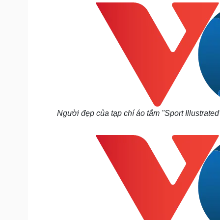
Tin nóng
Việt Nam
Tư vấn luật
Phân tích
Sức khỏe
Đời sống
Dinh dưỡng - món ngon
Nhà đẹp
Cây thuốc
Blog
Sản phụ khoa
Tình yêu - Gia đình
Nhi khoa
Nam khoa
Người đẹp của tạp chí áo tắm "Sport Illustrated
Làm đẹp - giảm cân
Phòng mạch online
Ăn sạch sống khỏe
Cải chính