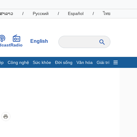
ສາລາວ
/
Русский
/
Español
/
ไทย
English
dcast
Radio
ệp
Công nghệ
Sức khỏe
Đời sống
Văn hóa
Giải trí
inh tế
Thị trường
ất động sản
Giá vàng
hởi nghiệp
Tiêu dùng
Tỷ giá
Chứng khoán
Giá cà phê
oanh nghiệp
Công nghệ
hông tin doanh nghiệp
Sành điệu