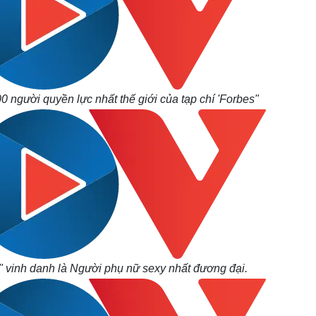
0 người quyền lực nhất thế giới của tạp chí 'Forbes"
" vinh danh là Người phụ nữ sexy nhất đương đại.