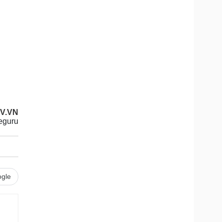
OV.VN
eguru
gle