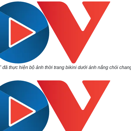
Lịch thi đấu bóng đá
Xe máy
Thế giới thể thao
Tư vấn
eSports
V
Hậu trường
Văn hóa
Giải trí
D
Sân khấu - Điện ảnh
Nghệ sĩ
Văn học
Thời trang
Âm nhạc
Sao Việt
c
Di sản
" đã thực hiện bộ ảnh thời trang bikini dưới ánh nắng chói chan