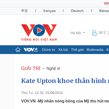
VO
中文
/
français
/
Deutsch
/
Bahas
30°C
Hà Nội
Chính trị
Xã hội
Thế giới
Multimedia
K
Chính trị
Xã hội
Đảng
Tin 24h
GIẢI TRÍ
Nghệ sĩ
Tổ chức nhân sự
Dự báo thời tiết
Quốc hội
Giáo dục
Kate Upton khoe thân hình 
Nhận diện sự thật
Dấu ấn VOV
Việc làm
Biển đảo
Thứ Tư, 12:32, 01/06/2016
Pháp luật
Quân sự - Quốc phòng
VOV.VN -Mỹ nhân nóng bỏng của Mỹ thu hút mọi 
Vụ án
Vũ khí