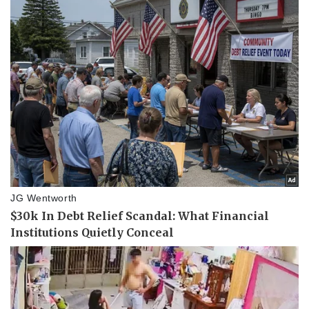
Thể thao
Ô tô - Xe máy
Bóng đá
Ô tô
Lịch thi đấu bóng đá
Xe máy
Thế giới thể thao
Tư vấn
eSports