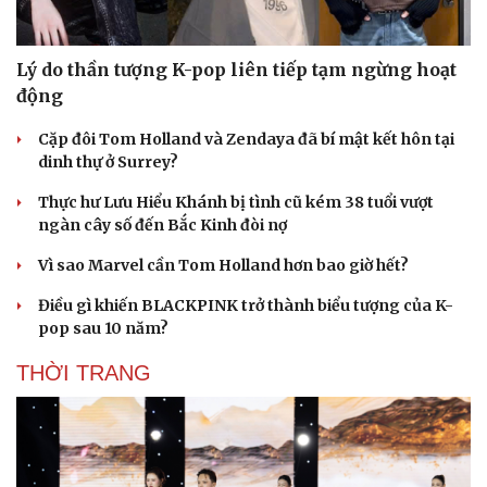
Lý do thần tượng K-pop liên tiếp tạm ngừng hoạt
động
Cặp đôi Tom Holland và Zendaya đã bí mật kết hôn tại
Du lịch
Podcast
dinh thự ở Surrey?
Tư vấn
Câu chuyện thời sự
Thực hư Lưu Hiểu Khánh bị tình cũ kém 38 tuổi vượt
Săn Tour
Đọc truyện đêm khuya
ngàn cây số đến Bắc Kinh đòi nợ
check-in
Cửa sổ tình yêu
Kể chuyện cho bé
Vì sao Marvel cần Tom Holland hơn bao giờ hết?
Hạt giống tâm hồn
Điều gì khiến BLACKPINK trở thành biểu tượng của K-
pop sau 10 năm?
THỜI TRANG