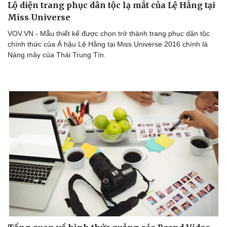
Lộ diện trang phục dân tộc lạ mắt của Lệ Hằng tại
Miss Universe
VOV.VN - Mẫu thiết kế được chọn trở thành trang phục dân tộc
chính thức của Á hậu Lệ Hằng tại Miss Universe 2016 chính là
Nàng mây của Thái Trung Tín.
Văn hóa
Giải trí
Sân khấu - Điện ảnh
Nghệ sĩ
Văn học
Thời trang
Âm nhạc
Sao Việt
Di sản