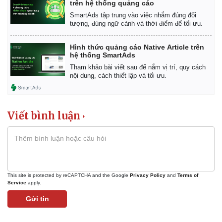
trên hệ thống quảng cáo
SmartAds tập trung vào việc nhắm đúng đối
tượng, đúng ngữ cảnh và thời điểm để tối ưu.
Hình thức quảng cáo Native Article trên
hệ thống SmartAds
Tham khảo bài viết sau để nắm vị trí, quy cách
nội dung, cách thiết lập và tối ưu.
Viết bình luận
Pháp luật
Quân sự - Quốc phòng
This site is protected by reCAPTCHA and the Google
Privacy Policy
and
Terms of
Service
apply.
Vụ án
Vũ khí
Tin nóng
Việt Nam
Gửi tin
Tư vấn luật
Phân tích