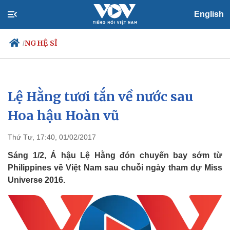
English
NGHỆ SĨ
/
Lệ Hằng tươi tắn về nước sau
Chính trị
Xã hội
Đảng
Tin 24h
Hoa hậu Hoàn vũ
Tổ chức nhân sự
Dự báo thời tiết
Quốc hội
Giáo dục
Thứ Tư, 17:40, 01/02/2017
Nhận diện sự thật
Dấu ấn VOV
Việc làm
Sáng 1/2, Á hậu Lệ Hằng đón chuyến bay sớm từ
Biển đảo
Philippines về Việt Nam sau chuỗi ngày tham dự Miss
Universe 2016.