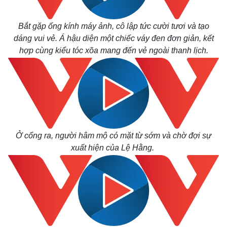
Bắt gặp ống kính máy ảnh, cô lập tức cười tươi và tạo
dáng vui vẻ. Á hậu diện một chiếc váy đen đơn giản, kết
hợp cùng kiểu tóc xõa mang đến vẻ ngoài thanh lịch.
Thế giới
Multimedia
Ở cổng ra, người hâm mộ có mặt từ sớm và chờ đợi sự
Quan sát
Video
xuất hiện của Lệ Hằng.
Cuộc sống đó đây
Ảnh
Hồ sơ
E-Magazine
Infographic