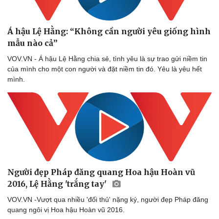
Dinh dưỡng - món ngon
Nhà đẹp
Cây thuốc
Blog
Sản phụ khoa
Tình yêu - Gia đình
Á hậu Lệ Hằng: “Không cần người yêu giống hình
Nhi khoa
mẫu nào cả”
Nam khoa
VOV.VN - Á hậu Lệ Hằng chia sẻ, tình yêu là sự trao gửi niềm tin
Làm đẹp - giảm cân
của mình cho một con người và đặt niềm tin đó. Yêu là yêu hết
Phòng mạch online
mình.
Ăn sạch sống khỏe
Người đẹp Pháp đăng quang Hoa hậu Hoàn vũ
2016, Lệ Hằng 'trắng tay'
VOV.VN -Vượt qua nhiều 'đối thủ' nặng ký, người đẹp Pháp đăng
quang ngôi vị Hoa hậu Hoàn vũ 2016.