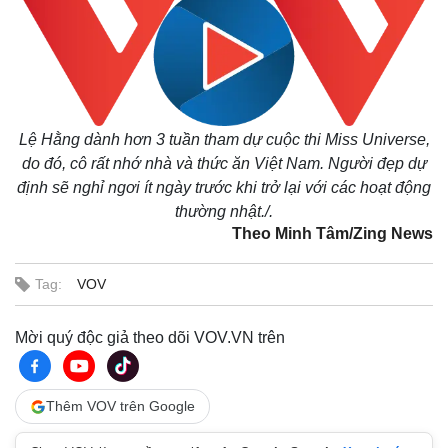
Lệ Hằng dành hơn 3 tuần tham dự cuộc thi Miss Universe,
do đó, cô rất nhớ nhà và thức ăn Việt Nam. Người đẹp dự
định sẽ nghỉ ngơi ít ngày trước khi trở lại với các hoạt động
thường nhật./.
Theo Minh Tâm/Zing News
Tag:
VOV
Kinh tế
Thị trường
Bất động sản
Giá vàng
Mời quý độc giả theo dõi VOV.VN trên
Khởi nghiệp
Tiêu dùng
Tỷ giá
Chứng khoán
Giá cà phê
Thêm VOV trên Google