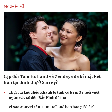
NGHỆ SĨ
Cặp đôi Tom Holland và Zendaya đã bí mật kết
hôn tại dinh thự ở Surrey?
Du lịch
Podcast
Tư vấn
Câu chuyện thời sự
Thực hư Lưu Hiểu Khánh bị tình cũ kém 38 tuổi vượt
Săn Tour
Đọc truyện đêm khuya
ngàn cây số đến Bắc Kinh đòi nợ
check-in
Cửa sổ tình yêu
Kể chuyện cho bé
Vì sao Marvel cần Tom Holland hơn bao giờ hết?
Hạt giống tâm hồn