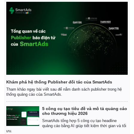
Tin nóng
Việt Nam
Tư vấn luật
Phân tích
Khám phá hệ thống Publisher đối tác của SmartAds
Tham khảo ngay bài viết sau để nắm danh sách publisher trong hệ
thống quảng cáo của SmartAds.
5 công cụ tạo tiêu đề và mô tả quảng cáo
cho thương hiệu 2026
SmartAds tổng hợp 5 công cụ tạo headline
quảng cáo bằng AI giúp tiết kiệm thời gian và tối
ưu.