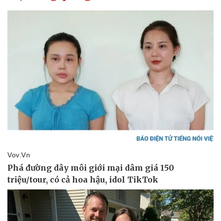
Thể thao
Ô tô - Xe máy
Bóng đá
Ô tô
Lịch thi đấu bóng đá
Xe máy
Thế giới thể thao
Tư vấn
eSports
Hậu trường