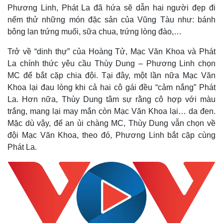
Phương Linh, Phát La đã hứa sẽ dẫn hai người đẹp đi
nếm thử những món đặc sản của Vũng Tàu như: bánh
bông lan trứng muối, sữa chua, trứng lòng đào,…
Trở về “dinh thự” của Hoàng Tử, Mạc Văn Khoa và Phát
La chính thức yêu cầu Thùy Dung – Phương Linh chọn
MC để bắt cặp chia đội. Tại đây, một lần nữa Mạc Văn
Khoa lại đau lòng khi cả hai cô gái đều “cảm nắng” Phát
La. Hơn nữa, Thùy Dung tâm sự rằng cô hợp với màu
trắng, mang lại may mắn còn Mạc Văn Khoa lại… da đen.
Mặc dù vậy, để an ủi chàng MC, Thùy Dung vẫn chọn về
đội Mạc Văn Khoa, theo đó, Phương Linh bắt cặp cùng
Phát La.