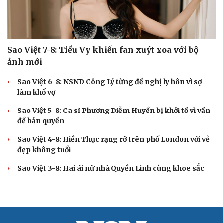
Sao Việt 7-8: Tiểu Vy khiến fan xuýt xoa với bộ
ảnh mới
Sao Việt 6-8: NSND Công Lý từng đề nghị ly hôn vì sợ
làm khổ vợ
Sao Việt 5-8: Ca sĩ Phương Diễm Huyền bị khởi tố vì vấn
đề bản quyền
Sao Việt 4-8: Hiền Thục rạng rỡ trên phố London với vẻ
đẹp không tuổi
Sao Việt 3-8: Hai ái nữ nhà Quyền Linh cùng khoe sắc