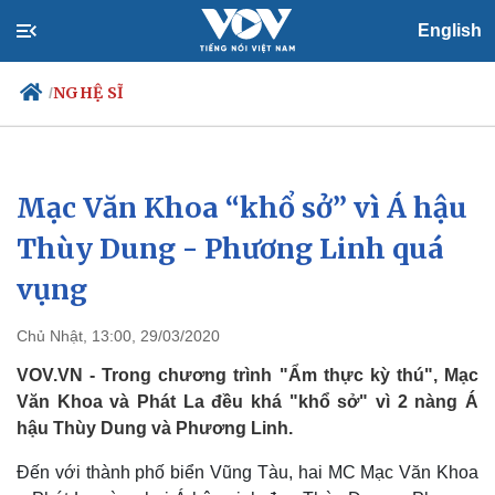
English
NGHỆ SĨ
/
Mạc Văn Khoa “khổ sở” vì Á hậu
Chính trị
Xã hội
Đảng
Tin 24h
Thùy Dung - Phương Linh quá
Tổ chức nhân sự
Dự báo thời tiết
vụng
Quốc hội
Giáo dục
Nhận diện sự thật
Dấu ấn VOV
Việc làm
Chủ Nhật, 13:00, 29/03/2020
Biển đảo
VOV.VN - Trong chương trình "Ẩm thực kỳ thú", Mạc
Văn Khoa và Phát La đều khá "khổ sở" vì 2 nàng Á
hậu Thùy Dung và Phương Linh.
Đến với thành phố biển Vũng Tàu, hai MC Mạc Văn Khoa