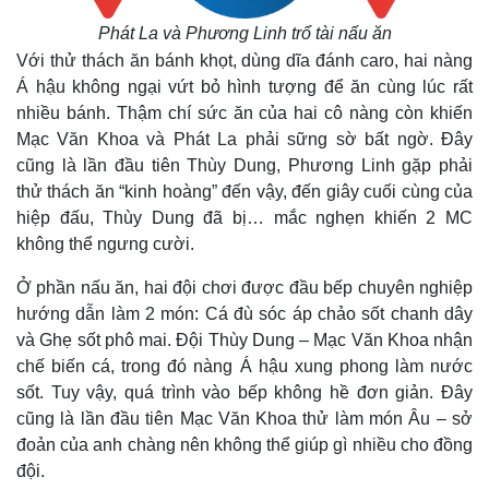
Phát La và Phương Linh trổ tài nấu ăn
Với thử thách ăn bánh khọt, dùng dĩa đánh caro, hai nàng
Á hậu không ngại vứt bỏ hình tượng để ăn cùng lúc rất
nhiều bánh. Thậm chí sức ăn của hai cô nàng còn khiến
Mạc Văn Khoa và Phát La phải sững sờ bất ngờ. Đây
cũng là lần đầu tiên Thùy Dung, Phương Linh gặp phải
thử thách ăn “kinh hoàng” đến vậy, đến giây cuối cùng của
hiệp đấu, Thùy Dung đã bị… mắc nghẹn khiến 2 MC
không thể ngưng cười.
Ở phần nấu ăn, hai đội chơi được đầu bếp chuyên nghiệp
hướng dẫn làm 2 món: Cá đù sóc áp chảo sốt chanh dây
và Ghẹ sốt phô mai. Đội Thùy Dung – Mạc Văn Khoa nhận
chế biến cá, trong đó nàng Á hậu xung phong làm nước
Kinh tế
Thị trường
sốt. Tuy vậy, quá trình vào bếp không hề đơn giản. Đây
Bất động sản
Giá vàng
cũng là lần đầu tiên Mạc Văn Khoa thử làm món Âu – sở
Khởi nghiệp
Tiêu dùng
đoản của anh chàng nên không thể giúp gì nhiều cho đồng
Tỷ giá
đội.
Chứng khoán