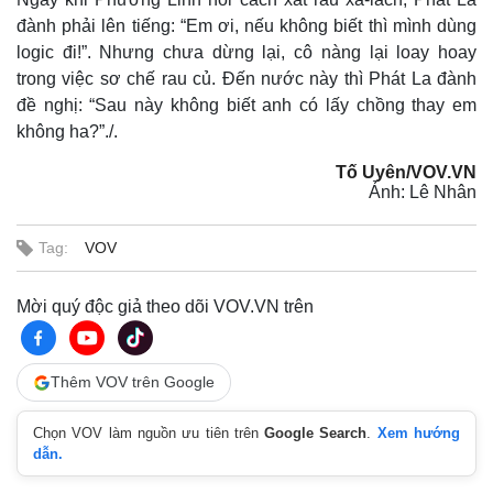
đành phải lên tiếng: “Em ơi, nếu không biết thì mình dùng
logic đi!”. Nhưng chưa dừng lại, cô nàng lại loay hoay
trong việc sơ chế rau củ. Đến nước này thì Phát La đành
đề nghị: “Sau này không biết anh có lấy chồng thay em
không ha?”./.
Tố Uyên/VOV.VN
Ảnh: Lê Nhân
Tag:
VOV
Mời quý độc giả theo dõi VOV.VN trên
Thêm VOV trên Google
Chọn VOV làm nguồn ưu tiên trên
Google Search
.
Xem hướng
dẫn.
Pháp luật
Quân sự - Quốc phòng
Vụ án
Vũ khí