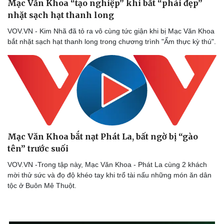
Mạc Văn Khoa “tạo nghiệp” khi bắt “phái đẹp”
nhặt sạch hạt thanh long
VOV.VN - Kim Nhã đã tỏ ra vô cùng tức giận khi bị Mạc Văn Khoa
bắt nhặt sạch hạt thanh long trong chương trình "Ẩm thực kỳ thú".
Mạc Văn Khoa bắt nạt Phát La, bất ngờ bị “gào
Văn hóa
Giải trí
tên” trước suối
Sân khấu - Điện ảnh
Nghệ sĩ
Văn học
Thời trang
VOV.VN -Trong tập này, Mạc Văn Khoa - Phát La cùng 2 khách
Âm nhạc
Sao Việt
mời thử sức và đọ độ khéo tay khi trổ tài nấu những món ăn dân
Di sản
tộc ở Buôn Mê Thuột.