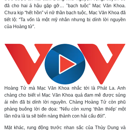
đã cho hai á hậu gặp gỡ… "bạch tuộc" Mạc Văn Khoa.
Chưa kịp “hết hồn” vì nữ thần bạch tuộc, Mạc Văn Khoa đã
tiết lộ: “Ta vốn là một mỹ nhân nhưng bị dính lời nguyền
của Hoàng tử”.
Thế giới
Multimedia
Hoàng Tử mà Mạc Văn Khoa nhắc tới là Phát La. Anh
Quan sát
Video
chàng cho biết vì Mạc Văn Khoa quá đam mê được sủng
Cuộc sống đó đây
Ảnh
ái nên đã bị dính lời nguyền. Chàng Hoàng Tử còn phũ
Hồ sơ
E-Magazine
phàng buông lời đe dọa: “Nếu còn xưng ‘thần thiếp’ một
Infographic
lần nữa là ta sẽ biến nàng thành con hải cẩu đó!”.
Mặt khác, rung động trước nhan sắc của Thùy Dung và