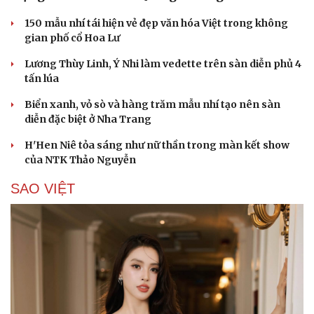
150 mẫu nhí tái hiện vẻ đẹp văn hóa Việt trong không
gian phố cổ Hoa Lư
Lương Thùy Linh, Ý Nhi làm vedette trên sàn diễn phủ 4
tấn lúa
Biển xanh, vỏ sò và hàng trăm mẫu nhí tạo nên sàn
diễn đặc biệt ở Nha Trang
H'Hen Niê tỏa sáng như nữ thần trong màn kết show
của NTK Thảo Nguyễn
SAO VIỆT
Cải chính