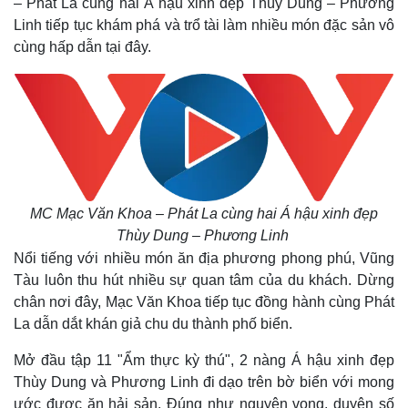
– Phát La cùng hai Á hậu xinh đẹp Thùy Dung – Phương
Linh tiếp tục khám phá và trổ tài làm nhiều món đặc sản vô
cùng hấp dẫn tại đây.
MC Mạc Văn Khoa – Phát La cùng hai Á hậu xinh đẹp
Thùy Dung – Phương Linh
Nổi tiếng với nhiều món ăn địa phương phong phú, Vũng
Tàu luôn thu hút nhiều sự quan tâm của du khách. Dừng
chân nơi đây, Mạc Văn Khoa tiếp tục đồng hành cùng Phát
La dẫn dắt khán giả chu du thành phố biển.
Mở đầu tập 11 "Ẩm thực kỳ thú", 2 nàng Á hậu xinh đẹp
Thùy Dung và Phương Linh đi dạo trên bờ biển với mong
ước được ăn hải sản. Đúng như nguyện vọng, duyên số