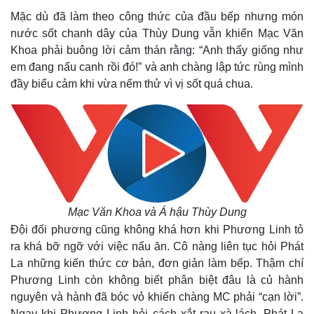
Giá cà phê
Mặc dù đã làm theo công thức của đầu bếp nhưng món
nước sốt chanh dây của Thùy Dung vẫn khiến Mạc Văn
Khoa phải buông lời cảm thán rằng: “Anh thấy giống như
em đang nấu canh rồi đó!” và anh chàng lập tức rùng mình
đầy biểu cảm khi vừa nếm thử vì vị sốt quá chua.
Mạc Văn Khoa và Á hậu Thùy Dung
Đội đối phương cũng không khá hơn khi Phương Linh tỏ
ra khá bỡ ngỡ với việc nấu ăn. Cô nàng liên tục hỏi Phát
La những kiến thức cơ bản, đơn giản làm bếp. Thậm chí
Phương Linh còn không biết phân biệt đâu là củ hành
nguyên và hành đã bóc vỏ khiến chàng MC phải “cạn lời”.
Ngay khi Phương Linh hỏi cách xắt rau xà-lách, Phát La