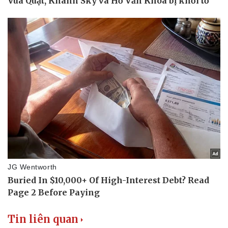
Sức khỏe
Đời sống
Dinh dưỡng - món ngon
Nhà đẹp
Cây thuốc
Blog
Sản phụ khoa
Tình yêu - Gia đình
Nhi khoa
Nam khoa
Làm đẹp - giảm cân
Phòng mạch online
Ăn sạch sống khỏe
Tin liên quan