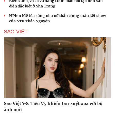
Biển xanh, vỏ sò và hàng trăm mẫu nhí tạo nên sàn
diễn đặc biệt ở Nha Trang
H'Hen Niê tỏa sáng như nữ thần trong màn kết show
của NTK Thảo Nguyễn
SAO VIỆT
Cải chính
Sao Việt 7-8: Tiểu Vy khiến fan xuýt xoa với bộ
ảnh mới