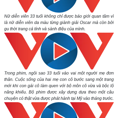
Nữ diễn viên 33 tuổi không chỉ được báo giới quan tâm vì
là nữ diễn viên da màu từng giành giải Oscar mà còn bởi
gu thời trang cá tính và sành điệu của mình.
Thế giới
Multimedia
Trong phim, ngôi sao 33 tuổi vào vai một người mẹ đơn
Quan sát
Video
thân. Cuộc sống của hai mẹ con cô bước sang một trang
Cuộc sống đó đây
Ảnh
mới khi con gái cô làm quen với bộ môn cô vừa và bộc lộ
Hồ sơ
E-Magazine
năng khiếu. Bộ phim được xây dựng dựa theo một câu
Infographic
chuyện có thật vừa được phát hành tại Mỹ vào tháng trước.