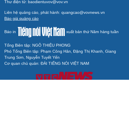
Thư điện tử: baodientuvov@vov.vn
Liên hệ quảng cáo, phát hành: quangcao@vovnews.vn
Báo giá quảng cáo
Báo in
xuất bản thứ Năm hàng tuần
Tổng Biên tập: NGÔ THIỆU PHONG
Phó Tổng Biên tập: Phạm Công Hân, Đặng Thị Khanh, Giang
Trung Sơn, Nguyễn Tuyết Yến
Cơ quan chủ quản: ĐÀI TIẾNG NÓI VIỆT NAM
Không được sao chép lại bất kỳ thông tin nào từ website này khi
chưa có sự đồng ý bằng văn bản của Báo Điện tử Tiếng nói Việt
Nam