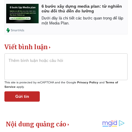
6 bước xây dựng media plan: từ nghiên
cứu đối thủ đến đo lường
Dưới đây là chi tiết các bước quan trọng để lập
một Media Plan.
Viết bình luận
This site is protected by reCAPTCHA and the Google
Privacy Policy
and
Terms of
Service
apply.
Gửi tin