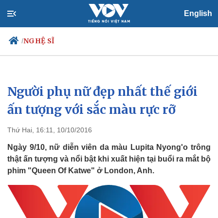
English
NGHỆ SĨ
/
Người phụ nữ đẹp nhất thế giới
Chính trị
Xã hội
Đảng
Tin 24h
ấn tượng với sắc màu rực rỡ
Tổ chức nhân sự
Dự báo thời tiết
Quốc hội
Giáo dục
Thứ Hai, 16:11, 10/10/2016
Nhận diện sự thật
Dấu ấn VOV
Việc làm
Ngày 9/10, nữ diễn viên da màu Lupita Nyong'o trông
Biển đảo
thật ấn tượng và nổi bật khi xuất hiện tại buổi ra mắt bộ
phim "Queen Of Katwe" ở London, Anh.