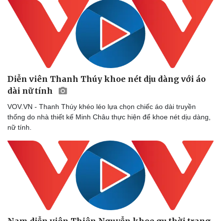
Sức khỏe
Đời sống
Dinh dưỡng - món ngon
Nhà đẹp
Cây thuốc
Blog
Sản phụ khoa
Tình yêu - Gia đình
Nhi khoa
Diễn viên Thanh Thúy khoe nét dịu dàng với áo
Nam khoa
Làm đẹp - giảm cân
dài nữ tính
Phòng mạch online
VOV.VN - Thanh Thúy khéo léo lựa chọn chiếc áo dài truyền
Ăn sạch sống khỏe
thống do nhà thiết kế Minh Châu thực hiện để khoe nét dịu dàng,
nữ tính.
Nam diễn viên Thiên Nguyễn khoe gu thời trang