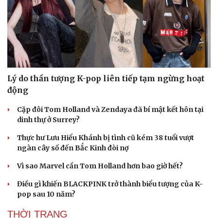
Lý do thần tượng K-pop liên tiếp tạm ngừng hoạt
động
Du lịch
Podcast
Cặp đôi Tom Holland và Zendaya đã bí mật kết hôn tại
Tư vấn
Câu chuyện thời sự
dinh thự ở Surrey?
Săn Tour
Đọc truyện đêm khuya
Thực hư Lưu Hiểu Khánh bị tình cũ kém 38 tuổi vượt
check-in
Cửa sổ tình yêu
ngàn cây số đến Bắc Kinh đòi nợ
Kể chuyện cho bé
Hạt giống tâm hồn
Vì sao Marvel cần Tom Holland hơn bao giờ hết?
Điều gì khiến BLACKPINK trở thành biểu tượng của K-
pop sau 10 năm?
THỜI TRANG