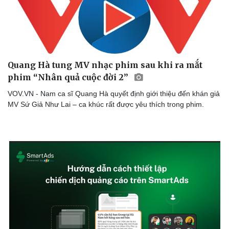
Quang Hà tung MV nhạc phim sau khi ra mắt
phim “Nhân quả cuộc đời 2”
Văn hóa
Giải trí
VOV.VN - Nam ca sĩ Quang Hà quyết định giới thiệu đến khán giả
Sân khấu - Điện ảnh
Nghệ sĩ
MV Sứ Giả Như Lai – ca khúc rất được yêu thích trong phim.
Văn học
Thời trang
Âm nhạc
Sao Việt
Di sản