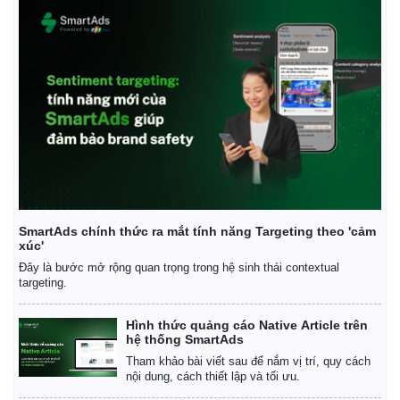
SmartAds chính thức ra mắt tính năng Targeting theo 'cảm
xúc'
Đây là bước mở rộng quan trọng trong hệ sinh thái contextual
targeting.
Hình thức quảng cáo Native Article trên
Pháp luật
Quân sự - Quốc phòng
hệ thống SmartAds
Vụ án
Vũ khí
Tham khảo bài viết sau để nắm vị trí, quy cách
nội dung, cách thiết lập và tối ưu.
Tin nóng
Việt Nam
Tư vấn luật
Phân tích