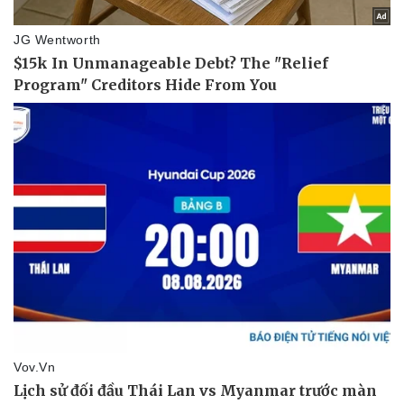
Doanh nghiệp
Công nghệ
Thông tin doanh nghiệp
Sành điệu
Doanh nghiệp 24h
Tin Công nghệ
Doanh nhân
Trải nghiệm
Vì cộng đồng
Chuyển đổi số