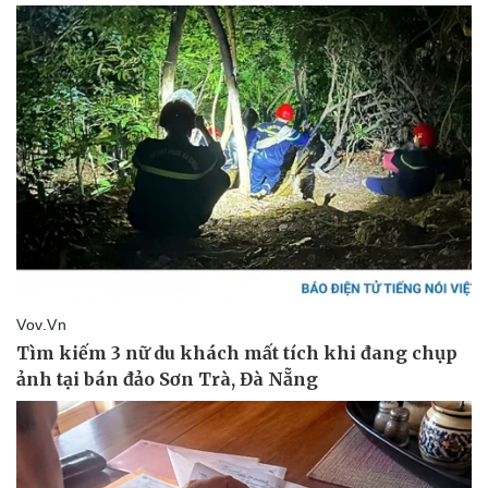
Thể thao
Ô tô - Xe máy
Bóng đá
Ô tô
Lịch thi đấu bóng đá
Xe máy