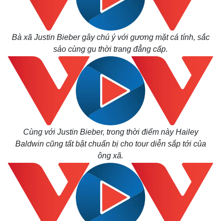
Bà xã Justin Bieber gây chú ý với gương mặt cá tính, sắc
sảo cùng gu thời trang đẳng cấp.
Thế giới
Multimedia
Cùng với Justin Bieber, trong thời điểm này Hailey
Quan sát
Video
Baldwin cũng tất bật chuẩn bị cho tour diễn sắp tới của
Cuộc sống đó đây
Ảnh
Hồ sơ
E-Magazine
ông xã.
Infographic