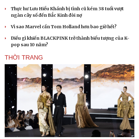
Du lịch
Podcast
Thực hư Lưu Hiểu Khánh bị tình cũ kém 38 tuổi vượt
Tư vấn
Câu chuyện thời sự
ngàn cây số đến Bắc Kinh đòi nợ
Săn Tour
Đọc truyện đêm khuya
check-in
Cửa sổ tình yêu
Vì sao Marvel cần Tom Holland hơn bao giờ hết?
Kể chuyện cho bé
Điều gì khiến BLACKPINK trở thành biểu tượng của K-
Hạt giống tâm hồn
pop sau 10 năm?
THỜI TRANG