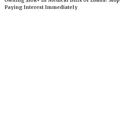
Thể thao
Ô tô - Xe máy
Bóng đá
Ô tô
Lịch thi đấu bóng đá
Xe máy
Thế giới thể thao
Tư vấn
eSports
Hậu trường