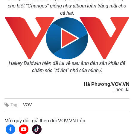
cho biết "Changes" giống như album tuần trăng mật cho
cả hai.
Hailey Baldwin hiện đã lui về sau ánh đèn sân khấu để
chăm sóc "tổ ấm" nhỏ của mình./.
Kinh tế
Thị trường
Hà Phương/VOV.VN
Bất động sản
Giá vàng
Theo JJ
Khởi nghiệp
Tiêu dùng
Tỷ giá
Tag:
VOV
Chứng khoán
Giá cà phê
Mời quý độc giả theo dõi VOV.VN trên