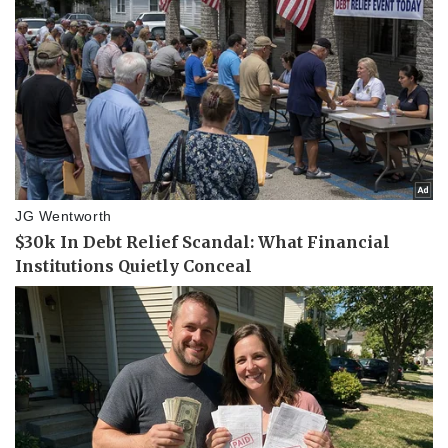
Doanh nghiệp
Công nghệ
Thông tin doanh nghiệp
Sành điệu
Doanh nghiệp 24h
Tin Công nghệ
Doanh nhân
Trải nghiệm
Vì cộng đồng
Chuyển đổi số