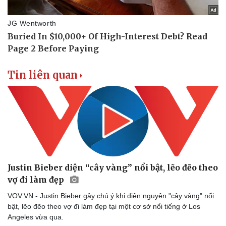
Tin liên quan
Justin Bieber diện “cây vàng” nổi bật, lẽo đẽo theo
Sức khỏe
Đời sống
vợ đi làm đẹp
Dinh dưỡng - món ngon
Nhà đẹp
VOV.VN - Justin Bieber gây chú ý khi diện nguyên "cây vàng" nổi
Cây thuốc
Blog
bật, lẽo đẽo theo vợ đi làm đẹp tại một cơ sở nổi tiếng ở Los
Sản phụ khoa
Tình yêu - Gia đình
Angeles vừa qua.
Nhi khoa