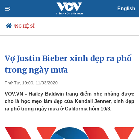
English
NGHỆ SĨ
/
Vợ Justin Bieber xinh đẹp ra phố
Chính trị
Xã hội
Đảng
Tin 24h
trong ngày mưa
Tổ chức nhân sự
Dự báo thời tiết
Quốc hội
Giáo dục
Thứ Tư, 19:00, 11/03/2020
Nhận diện sự thật
Dấu ấn VOV
Việc làm
VOV.VN - Hailey Baldwin trang điểm nhẹ nhàng được
Biển đảo
cho là học mẹo làm đẹp của Kendall Jenner, xinh đẹp
ra phố trong ngày mưa ở California hôm 10/3.