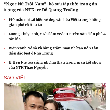
“Ngọc Nữ Trời Nam”- bộ sưu tập thời trang ấn
tượng của NTK trẻ Đỗ Quang Trường
150 mẫu nhí tái hiện vẻ đẹp văn hóa Việt trong không
gian phố cổ Hoa Lư
Lương Thùy Linh, Ý Nhi làm vedette trên sàn diễn phủ 4
tấn lúa
Biển xanh, vỏ sò và hàng trăm mẫu nhí tạo nên sàn
diễn đặc biệt ở Nha Trang
H'Hen Niê tỏa sáng như nữ thần trong màn kết show
của NTK Thảo Nguyễn
SAO VIỆT