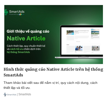
Sân khấu - Điện ảnh
Nghệ sĩ
Văn học
Thời trang
Âm nhạc
Sao Việt
Di sản
Hình thức quảng cáo Native Article trên hệ thống
SmartAds
Tham khảo bài viết sau để nắm vị trí, quy cách nội dung, cách
thiết lập và tối ưu.
| SmartAds