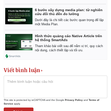
6 bước xây dựng media plan: từ nghiên
cứu đối thủ đến đo lường
Dưới đây là chi tiết các bước quan trọng để lập
một Media Plan.
Hình thức quảng cáo Native Article trên
hệ thống SmartAds
Tham khảo bài viết sau để nắm vị trí, quy cách
nội dung, cách thiết lập và tối ưu.
Viết bình luận
Pháp luật
Quân sự - Quốc phòng
Vụ án
Vũ khí
Tin nóng
Việt Nam
Tư vấn luật
Phân tích
This site is protected by reCAPTCHA and the Google
Privacy Policy
and
Terms of
Service
apply.