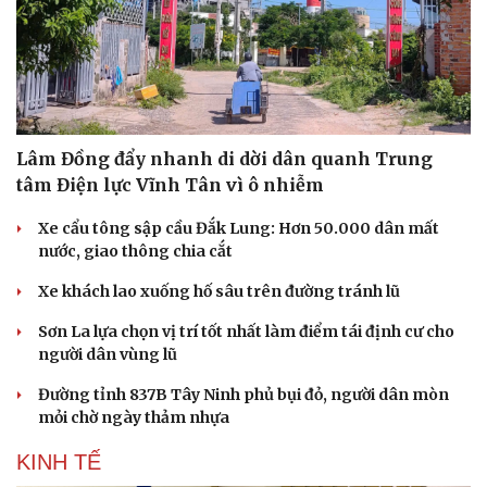
Lâm Đồng đẩy nhanh di dời dân quanh Trung
tâm Điện lực Vĩnh Tân vì ô nhiễm
Xe cẩu tông sập cầu Đắk Lung: Hơn 50.000 dân mất
nước, giao thông chia cắt
Xe khách lao xuống hố sâu trên đường tránh lũ
Sơn La lựa chọn vị trí tốt nhất làm điểm tái định cư cho
người dân vùng lũ
Đường tỉnh 837B Tây Ninh phủ bụi đỏ, người dân mòn
mỏi chờ ngày thảm nhựa
KINH TẾ