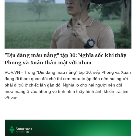
Doanh nghiệp
Công nghệ
Thông tin doanh nghiệp
Sành điệu
Doanh nghiệp 24h
Tin Công nghệ
Doanh nhân
Trải nghiệm
Vì cộng đồng
Chuyển đổi số
"Dịu dàng màu nắng" tập 30: Nghĩa sốc khi thấy
Phong và Xuân thân mật với nhau
VOV.VN - Trong "Dịu dàng màu nắng" tập 30, sếp Phong và Xuân
đang đi tham quan đồi chè thì cơn mưa to ập đến nên hai người
phải đi trú ở chiếc lán gần đó. Nghĩa lo cho hai người nên đội
mưa mang ô vào nhưng vô tình nhìn thấy hình ảnh khiến trái tim
vỡ vụn.