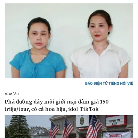
Pháp luật
Quân sự - Quốc phòng
Vụ án
Vũ khí
Tin nóng
Việt Nam
Tư vấn luật
Phân tích