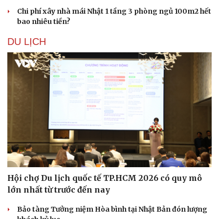
Chi phí xây nhà mái Nhật 1 tầng 3 phòng ngủ 100m2 hết
bao nhiêu tiền?
Sức khỏe
Đời sống
DU LỊCH
Dinh dưỡng - món ngon
Nhà đẹp
Cây thuốc
Blog
Sản phụ khoa
Tình yêu - Gia đình
Nhi khoa
Nam khoa
Làm đẹp - giảm cân
Phòng mạch online
Ăn sạch sống khỏe
Hội chợ Du lịch quốc tế TP.HCM 2026 có quy mô
lớn nhất từ trước đến nay
Bảo tàng Tưởng niệm Hòa bình tại Nhật Bản đón lượng