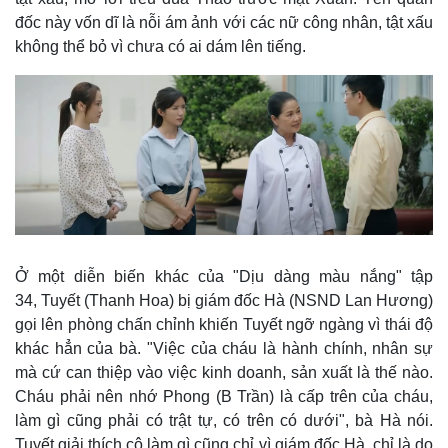
đốc này vốn dĩ là nỗi ám ảnh với các nữ công nhân, tật xấu
không thể bỏ vì chưa có ai dám lên tiếng.
Ở một diễn biến khác của "Dịu dàng màu nắng" tập
34, Tuyết (Thanh Hoa) bị giám đốc Hà (NSND Lan Hương)
gọi lên phòng chấn chỉnh khiến Tuyết ngỡ ngàng vì thái độ
khác hẳn của bà. "Việc của cháu là hành chính, nhân sự
mà cứ can thiệp vào việc kinh doanh, sản xuất là thế nào.
Cháu phải nên nhớ Phong (B Trần) là cấp trên của cháu,
làm gì cũng phải có trật tự, có trên có dưới", bà Hà nói.
Tuyết giải thích cô làm gì cũng chỉ vì giám đốc Hà, chỉ là do