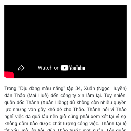
Trong "Dịu dàng màu nắng" tập 34, Xuân (Ngọc Huyền)
dẫn Thảo (Mai Huê) đến công ty xin làm lại. Tuy nhiên,
quản đốc Thành (Xuân Hồng) dù không còn nhiều quyền
lực nhưng vẫn gây khó dễ cho Thảo. Thành nói vì Thảo
nghỉ việc đã quá lâu nên giờ cũng phải xem xét lại vì sợ
không đảm bảo được chất lượng công việc. Thành lại lộ
tật xấu, mở lời trêu đùa Thảo trước mặt Xuân. Tên quản