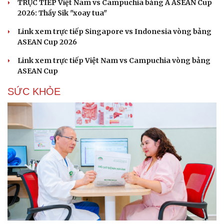
TRỰC TIẾP Việt Nam vs Campuchia bảng A ASEAN Cup
2026: Thầy Sik "xoay tua"
Link xem trực tiếp Singapore vs Indonesia vòng bảng
ASEAN Cup 2026
Link xem trực tiếp Việt Nam vs Campuchia vòng bảng
ASEAN Cup
SỨC KHỎE
Du lịch
Podcast
Tư vấn
Câu chuyện thời sự
Săn Tour
Đọc truyện đêm khuya
check-in
Cửa sổ tình yêu
Kể chuyện cho bé
Hạt giống tâm hồn