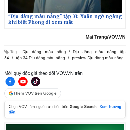
"Dịu dàng màu nắng" tập 33: Xuân ngỡ ngàng
khi biết Phong đi xem mắt
Mai Trang/VOV.VN
Tag:
Dịu dàng màu nắng
Dịu dàng màu nắng tập
34
tập 34 Dịu dàng màu nắng
preview Dịu dàng màu nắng
Mời quý độc giả theo dõi VOV.VN trên
Kinh tế
Thị trường
Thêm VOV trên Google
Bất động sản
Giá vàng
Khởi nghiệp
Tiêu dùng
Chọn VOV làm nguồn ưu tiên trên
Google Search
.
Xem hướng
Tỷ giá
dẫn.
Chứng khoán
Giá cà phê