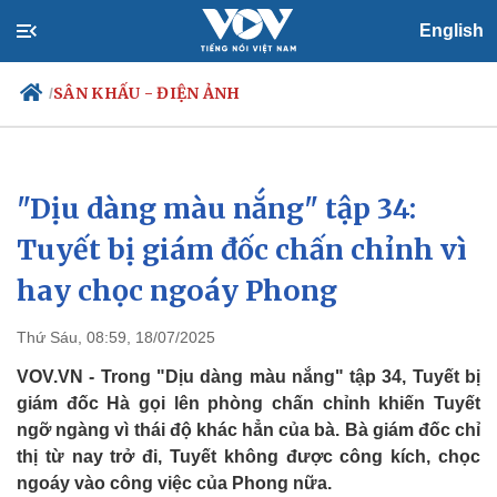
English
SÂN KHẤU - ĐIỆN ẢNH
/
"Dịu dàng màu nắng" tập 34:
Chính trị
Xã hội
Đảng
Tin 24h
Tuyết bị giám đốc chấn chỉnh vì
Tổ chức nhân sự
Dự báo thời tiết
hay chọc ngoáy Phong
Quốc hội
Giáo dục
Nhận diện sự thật
Dấu ấn VOV
Việc làm
Thứ Sáu, 08:59, 18/07/2025
Biển đảo
VOV.VN - Trong "Dịu dàng màu nắng" tập 34, Tuyết bị
giám đốc Hà gọi lên phòng chấn chỉnh khiến Tuyết
ngỡ ngàng vì thái độ khác hẳn của bà. Bà giám đốc chỉ
thị từ nay trở đi, Tuyết không được công kích, chọc
ngoáy vào công việc của Phong nữa.