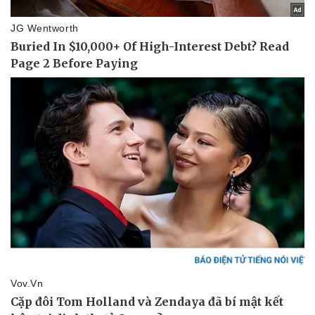
Thể thao
Ô tô - Xe máy
Bóng đá
Ô tô
Lịch thi đấu bóng đá
Xe máy