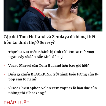
Cặp đôi Tom Holland và Zendaya đã bí mật kết
hôn tại dinh thự ở Surrey?
Văn hóa
Giải trí
Sân khấu - Điện ảnh
Nghệ sĩ
Thực hư Lưu Hiểu Khánh bị tình cũ kém 38 tuổi vượt
Văn học
Thời trang
ngàn cây số đến Bắc Kinh đòi nợ
Âm nhạc
Sao Việt
Di sản
Vì sao Marvel cần Tom Holland hơn bao giờ hết?
Điều gì khiến BLACKPINK trở thành biểu tượng của K-
pop sau 10 năm?
Vì sao Christopher Nolan xem rapper là hậu duệ của
những thi sĩ hát rong?
PHÁP LUẬT