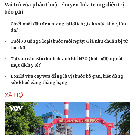
Vai trò của phẫu thuật chuyển hóa trong điều trị
béo phì
Chiết xuất đậu đen mang lại lợi ích gì cho sức khỏe, làn
da?
Tuổi 70 uống 5 loại thuốc mỗi ngày: Giá như chuẩn bị từ
tuổi 40
Tại sao cần cấm kinh doanh khí N2O (khí cười) ngoài
mục đích y tế?
Loại lá vừa cay vừa đắng là vị thuốc bổ gan, biết dùng
sức khoẻ càng thăng hạng
XÃ HỘI