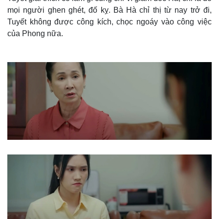
mọi người ghen ghét, đố kỵ. Bà Hà chỉ thị từ nay trở đi,
Tuyết không được công kích, chọc ngoáy vào công việc
của Phong nữa.
Thế giới
Multimedia
Quan sát
Video
Cuộc sống đó đây
Ảnh
Hồ sơ
E-Magazine
Infographic