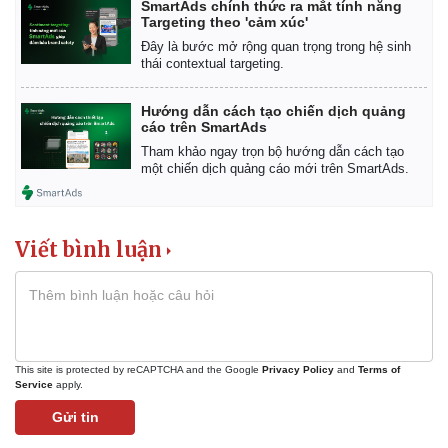
Vụ án
Vũ khí
SmartAds chính thức ra mắt tính năng
Targeting theo 'cảm xúc'
Tin nóng
Việt Nam
Tư vấn luật
Phân tích
Đây là bước mở rộng quan trọng trong hệ sinh
thái contextual targeting.
Hướng dẫn cách tạo chiến dịch quảng
cáo trên SmartAds
Tham khảo ngay trọn bộ hướng dẫn cách tạo
một chiến dịch quảng cáo mới trên SmartAds.
Viết bình luận
This site is protected by reCAPTCHA and the Google
Privacy Policy
and
Terms of
Service
apply.
Gửi tin