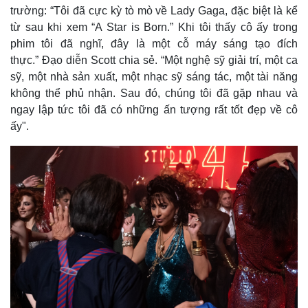
trường: “Tôi đã cực kỳ tò mò về Lady Gaga, đặc biệt là kể
từ sau khi xem “A Star is Born.” Khi tôi thấy cô ấy trong
phim tôi đã nghĩ, đây là một cỗ máy sáng tạo đích
thực.” Đạo diễn Scott chia sẻ. “Một nghệ sỹ giải trí, một ca
sỹ, một nhà sản xuất, một nhạc sỹ sáng tác, một tài năng
không thể phủ nhận. Sau đó, chúng tôi đã gặp nhau và
ngay lập tức tôi đã có những ấn tượng rất tốt đẹp về cô
ấy".
Kinh tế
Thị trường
Bất động sản
Giá vàng
Khởi nghiệp
Tiêu dùng
Tỷ giá
Chứng khoán