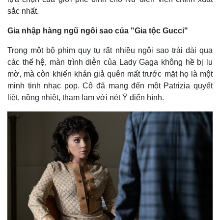
sắc nhất.
Gia nhập hàng ngũ ngôi sao của "Gia tộc Gucci"
Trong một bộ phim quy tụ rất nhiều ngôi sao trải dài qua
các thế hệ, màn trình diễn của Lady Gaga không hề bị lu
mờ, mà còn khiến khán giả quên mất trước mặt họ là một
minh tinh nhạc pop. Cô đã mang đến một Patrizia quyết
liệt, nồng nhiệt, tham lam với nét Ý điển hình.
Thế giới
Multimedia
Quan sát
Video
Cuộc sống đó đây
Ảnh
Hồ sơ
E-Magazine
Infographic