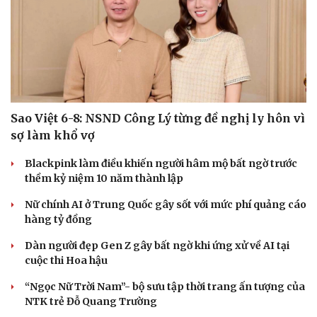
Sao Việt 6-8: NSND Công Lý từng đề nghị ly hôn vì
sợ làm khổ vợ
Blackpink làm điều khiến người hâm mộ bất ngờ trước
thềm kỷ niệm 10 năm thành lập
Nữ chính AI ở Trung Quốc gây sốt với mức phí quảng cáo
hàng tỷ đồng
Dàn người đẹp Gen Z gây bất ngờ khi ứng xử về AI tại
Du lịch
Podcast
cuộc thi Hoa hậu
Tư vấn
Câu chuyện thời sự
Săn Tour
Đọc truyện đêm khuya
“Ngọc Nữ Trời Nam”- bộ sưu tập thời trang ấn tượng của
check-in
Cửa sổ tình yêu
NTK trẻ Đỗ Quang Trường
Kể chuyện cho bé