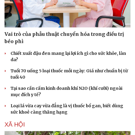
Vai trò của phẫu thuật chuyển hóa trong điều trị
béo phì
Chiết xuất đậu đen mang lại lợi ích gì cho sức khỏe, làn
da?
Tuổi 70 uống 5 loại thuốc mỗi ngày: Giá như chuẩn bị từ
tuổi 40
Tại sao cần cấm kinh doanh khí N2O (khí cười) ngoài
mục đích y tế?
Loại lá vừa cay vừa đắng là vị thuốc bổ gan, biết dùng
sức khoẻ càng thăng hạng
XÃ HỘI