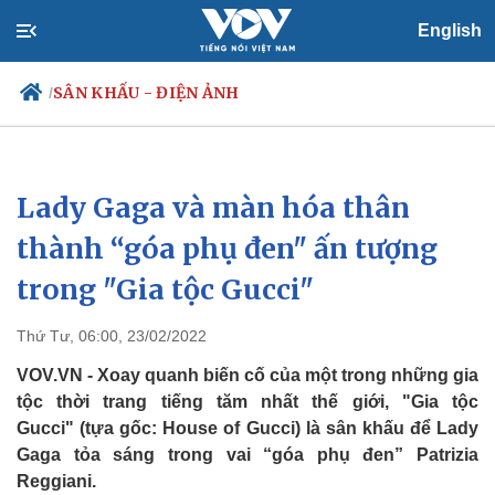
English
SÂN KHẤU - ĐIỆN ẢNH
/
Lady Gaga và màn hóa thân
Chính trị
Xã hội
Đảng
Tin 24h
thành “góa phụ đen" ấn tượng
Tổ chức nhân sự
Dự báo thời tiết
trong "Gia tộc Gucci"
Quốc hội
Giáo dục
Nhận diện sự thật
Dấu ấn VOV
Việc làm
Thứ Tư, 06:00, 23/02/2022
Biển đảo
VOV.VN - Xoay quanh biến cố của một trong những gia
tộc thời trang tiếng tăm nhất thế giới, "Gia tộc
Gucci" (tựa gốc: House of Gucci) là sân khấu để Lady
Gaga tỏa sáng trong vai “góa phụ đen” Patrizia
Reggiani.