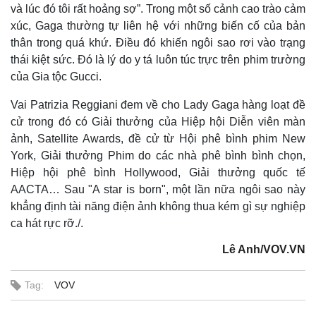
và lúc đó tôi rất hoảng sợ”. Trong một số cảnh cao trào cảm
xúc, Gaga thường tự liên hệ với những biến cố của bản
thân trong quá khứ. Điều đó khiến ngôi sao rơi vào trạng
thái kiệt sức. Đó là lý do y tá luôn túc trực trên phim trường
của Gia tộc Gucci.
Vai Patrizia Reggiani đem về cho Lady Gaga hàng loạt đề
cử trong đó có Giải thưởng của Hiệp hội Diễn viên màn
ảnh, Satellite Awards, đề cử từ Hội phê bình phim New
York, Giải thưởng Phim do các nhà phê bình bình chọn,
Hiệp hội phê bình Hollywood, Giải thưởng quốc tế
AACTA… Sau "A star is born", một lần nữa ngôi sao này
khẳng định tài năng điện ảnh không thua kém gì sự nghiệp
ca hát rực rỡ./.
Lê Anh/VOV.VN
Tag:
VOV