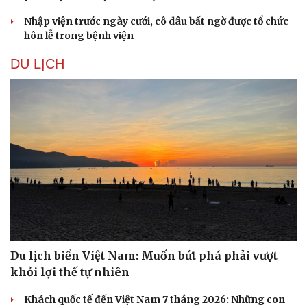
Nhập viện trước ngày cưới, cô dâu bất ngờ được tổ chức
hôn lễ trong bệnh viện
DU LỊCH
Văn hóa
Giải trí
Sân khấu - Điện ảnh
Nghệ sĩ
Văn học
Thời trang
Âm nhạc
Sao Việt
Du lịch biển Việt Nam: Muốn bứt phá phải vượt
Di sản
khỏi lợi thế tự nhiên
Khách quốc tế đến Việt Nam 7 tháng 2026: Những con