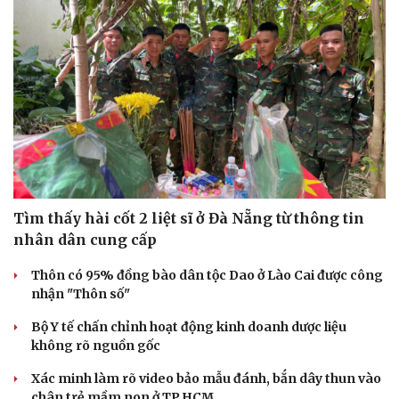
Tìm thấy hài cốt 2 liệt sĩ ở Đà Nẵng từ thông tin
nhân dân cung cấp
Thôn có 95% đồng bào dân tộc Dao ở Lào Cai được công
nhận "Thôn số"
Bộ Y tế chấn chỉnh hoạt động kinh doanh dược liệu
không rõ nguồn gốc
Xác minh làm rõ video bảo mẫu đánh, bắn dây thun vào
chân trẻ mầm non ở TP.HCM