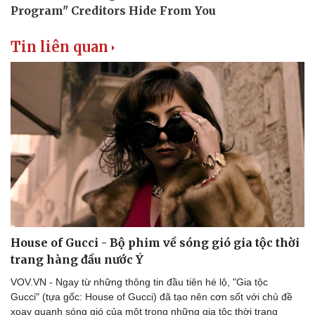
Tin liên quan
Doanh nghiệp
Công nghệ
Thông tin doanh nghiệp
Sành điệu
Doanh nghiệp 24h
Tin Công nghệ
Doanh nhân
Trải nghiệm
Vì cộng đồng
Chuyển đổi số
House of Gucci - Bộ phim về sóng gió gia tộc thời
trang hàng đầu nước Ý
VOV.VN - Ngay từ những thông tin đầu tiên hé lộ, "Gia tộc
Gucci" (tựa gốc: House of Gucci) đã tạo nên cơn sốt với chủ đề
xoay quanh sóng gió của một trong những gia tộc thời trang