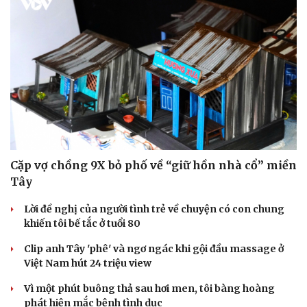
Cặp vợ chồng 9X bỏ phố về “giữ hồn nhà cổ” miền
Tây
Lời đề nghị của người tình trẻ về chuyện có con chung
khiến tôi bế tắc ở tuổi 80
Clip anh Tây 'phê' và ngơ ngác khi gội đầu massage ở
Việt Nam hút 24 triệu view
Vì một phút buông thả sau hơi men, tôi bàng hoàng
phát hiện mắc bệnh tình dục