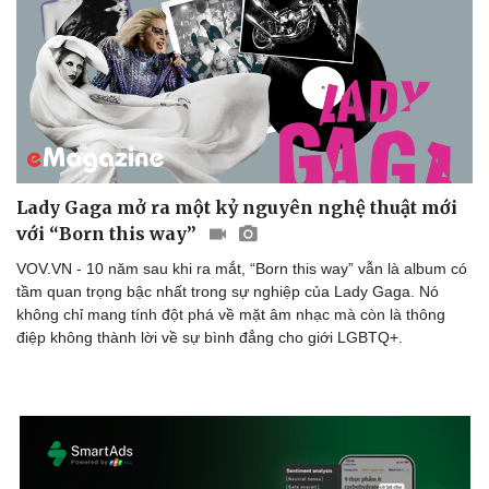
Sức khỏe
Đời sống
Dinh dưỡng - món ngon
Nhà đẹp
Lady Gaga mở ra một kỷ nguyên nghệ thuật mới
Cây thuốc
Blog
với “Born this way”
Sản phụ khoa
Tình yêu - Gia đình
Nhi khoa
VOV.VN - 10 năm sau khi ra mắt, “Born this way” vẫn là album có
Nam khoa
tầm quan trọng bậc nhất trong sự nghiệp của Lady Gaga. Nó
Làm đẹp - giảm cân
không chỉ mang tính đột phá về mặt âm nhạc mà còn là thông
Phòng mạch online
điệp không thành lời về sự bình đẳng cho giới LGBTQ+.
Ăn sạch sống khỏe