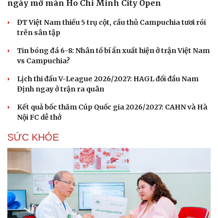
ngày mở màn Ho Chi Minh City Open
ĐT Việt Nam thiếu 5 trụ cột, cầu thủ Campuchia tươi rói
trên sân tập
Tin bóng đá 6-8: Nhân tố bí ẩn xuất hiện ở trận Việt Nam
vs Campuchia?
Lịch thi đấu V-League 2026/2027: HAGL đối đầu Nam
Định ngay ở trận ra quân
Kết quả bốc thăm Cúp Quốc gia 2026/2027: CAHN và Hà
Nội FC dễ thở
SỨC KHỎE
Cải chính