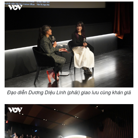
Đạo diễn Dương Diệu Linh (phải) giao lưu cùng khán giả
Kinh tế
Thị trường
Bất động sản
Giá vàng
Khởi nghiệp
Tiêu dùng
Tỷ giá
Chứng khoán