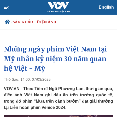
English
SÂN KHẤU - ĐIỆN ẢNH
/
Những ngày phim Việt Nam tại
Chính trị
Xã hội
Đảng
Tin 24h
Mỹ nhân kỷ niệm 30 năm quan
Tổ chức nhân sự
Dự báo thời tiết
hệ Việt - Mỹ
Quốc hội
Giáo dục
Nhận diện sự thật
Dấu ấn VOV
Việc làm
Thứ Sáu, 14:00, 07/03/2025
Biển đảo
VOV.VN - Theo Tiến sĩ Ngô Phương Lan, thời gian qua,
điện ảnh Việt Nam ghi dấu ấn trên trường quốc tế,
trong đó phim “Mưa trên cánh bướm” đạt giải thưởng
tại Liên hoan phim Venice 2024.