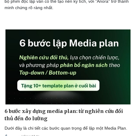
bộ phim độc lập vẫn có thể tạo nên kỳ tích, với "Anora" trở thành
minh chứng rõ ràng nhất.
Sức khỏe
Đời sống
Dinh dưỡng - món ngon
Nhà đẹp
Cây thuốc
Blog
Sản phụ khoa
Tình yêu - Gia đình
Nhi khoa
Nam khoa
Làm đẹp - giảm cân
Phòng mạch online
Ăn sạch sống khỏe
6 bước xây dựng media plan: từ nghiên cứu đối
thủ đến đo lường
Dưới đây là chi tiết các bước quan trọng để lập một Media Plan.