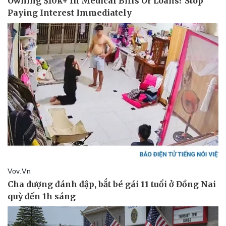
Thể thao
Ô tô - Xe máy
Bóng đá
Ô tô
Lịch thi đấu bóng đá
Xe máy
Thế giới thể thao
Tư vấn
eSports
Hậu trường