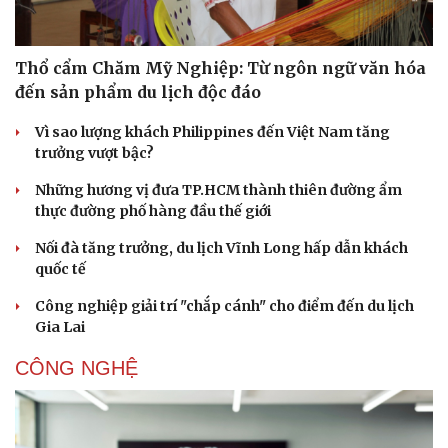
Thổ cẩm Chăm Mỹ Nghiệp: Từ ngôn ngữ văn hóa
đến sản phẩm du lịch độc đáo
Vì sao lượng khách Philippines đến Việt Nam tăng
trưởng vượt bậc?
Những hương vị đưa TP.HCM thành thiên đường ẩm
thực đường phố hàng đầu thế giới
Nối đà tăng trưởng, du lịch Vĩnh Long hấp dẫn khách
quốc tế
Văn hóa
Giải trí
Công nghiệp giải trí "chắp cánh" cho điểm đến du lịch
Sân khấu - Điện ảnh
Nghệ sĩ
Gia Lai
Văn học
Thời trang
Âm nhạc
Sao Việt
CÔNG NGHỆ
Di sản