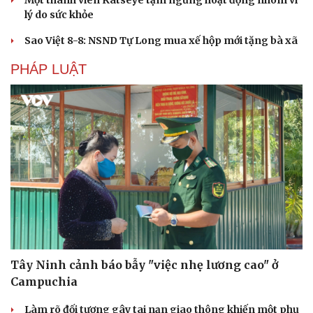
Một thành viên Katseye tạm ngừng hoạt động nhóm vì
lý do sức khỏe
Sao Việt 8-8: NSND Tự Long mua xế hộp mới tặng bà xã
PHÁP LUẬT
Du lịch
Podcast
Tây Ninh cảnh báo bẫy "việc nhẹ lương cao" ở
Tư vấn
Câu chuyện thời sự
Săn Tour
Đọc truyện đêm khuya
Campuchia
check-in
Cửa sổ tình yêu
Làm rõ đối tượng gây tai nạn giao thông khiến một phụ
Kể chuyện cho bé