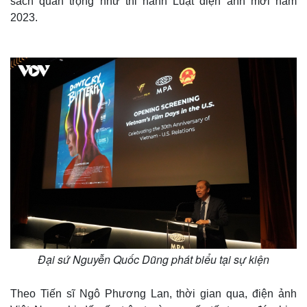
sách quan trọng như thi hành Luật điện ảnh mới năm
2023.
Thế giới
Multimedia
Quan sát
Video
Cuộc sống đó đây
Ảnh
Hồ sơ
E-Magazine
Đại sứ Nguyễn Quốc Dũng phát biểu tại sự kiện
Infographic
Theo Tiến sĩ Ngô Phương Lan, thời gian qua, điện ảnh