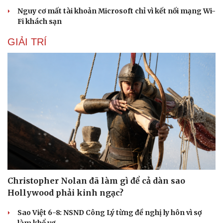
Hạt giống tâm hồn
Nguy cơ mất tài khoản Microsoft chỉ vì kết nối mạng Wi-
Fi khách sạn
GIẢI TRÍ
Christopher Nolan đã làm gì để cả dàn sao
Hollywood phải kinh ngạc?
Sao Việt 6-8: NSND Công Lý từng đề nghị ly hôn vì sợ