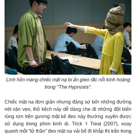
Giá cà phê
Linh hồn mang chiếc mặt nạ bí ẩn gieo rắc nỗi kinh hoàng
trong "The Hypnosis".
Chiếc mặt nạ đơn giản nhưng đáng sợ bởi những đường
nét vặn vẹo, thô kệch này dễ dàng che đi những đột biến
rùng rợn trên gương mặt kẻ đeo này thường xuyên được
sử dụng trong phim kinh dị. Trick ‘r Treat (2007), xoay
quanh một “tử thần” đeo mặt nạ vải bố đi khắp thị trấn trong