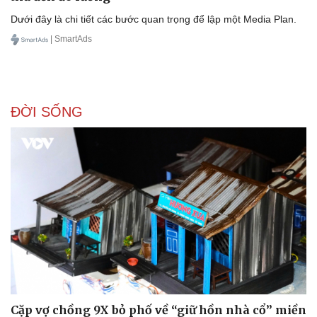
Dưới đây là chi tiết các bước quan trọng để lập một Media Plan.
| SmartAds
ĐỜI SỐNG
Văn hóa
Giải trí
Sân khấu - Điện ảnh
Nghệ sĩ
Văn học
Thời trang
Âm nhạc
Sao Việt
Di sản
Cặp vợ chồng 9X bỏ phố về “giữ hồn nhà cổ” miền