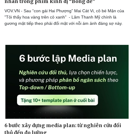
nhân trong phim kinh dị “Bóng đè”
VOV.VN - Sau “con gái Hai Phượng” Mai Cát Vi, cô bé Mận của
"Tôi thấy hoa vàng trên cỏ xanh" - Lâm Thanh Mỹ chính là
gương mặt tiếp theo phải đối mặt với nỗi ám ảnh đáng sợ này.
6 bước xây dựng media plan: từ nghiên cứu đối
thủ đến đo lường