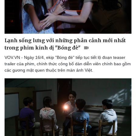
Lạnh sống lưng với những phân cảnh mới nhất
Sức khỏe
Đời sống
trong phim kinh dị "Bóng đè"
Dinh dưỡng - món ngon
Nhà đẹp
VOV.VN - Ngày 16/4, ekip "Bóng đè" tiếp tục tiết lộ đoạn teaser
Cây thuốc
Blog
trailer của phim, chính thức công bố dàn diễn viên chính bao gồm
Sản phụ khoa
Tình yêu - Gia đình
các gương mặt quen thuộc trên màn ảnh Việt.
Nhi khoa
Nam khoa
Làm đẹp - giảm cân
Phòng mạch online
Ăn sạch sống khỏe