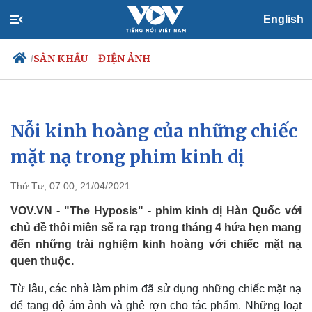
English
SÂN KHẤU - ĐIỆN ẢNH
/
Nỗi kinh hoàng của những chiếc
Chính trị
Xã hội
Đảng
Tin 24h
mặt nạ trong phim kinh dị
Tổ chức nhân sự
Dự báo thời tiết
Quốc hội
Giáo dục
Thứ Tư, 07:00, 21/04/2021
Nhận diện sự thật
Dấu ấn VOV
Việc làm
VOV.VN - "The Hyposis" - phim kinh dị Hàn Quốc với
Biển đảo
chủ đề thôi miên sẽ ra rạp trong tháng 4 hứa hẹn mang
đến những trải nghiệm kinh hoàng với chiếc mặt nạ
quen thuộc.
Từ lâu, các nhà làm phim đã sử dụng những chiếc mặt nạ
để tang độ ám ảnh và ghê rợn cho tác phẩm. Những loạt