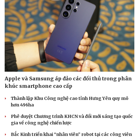
Apple và Samsung áp đảo các đối thủ trong phân
khúc smartphone cao cấp
Thành lập Khu Công nghệ cao tỉnh Hưng Yên quy mô
hơn 496ha
Du lịch
Podcast
Phê duyệt Chương trình KHCN và đổi mới sáng tạo quốc
Tư vấn
Câu chuyện thời sự
gia về công nghệ chiến lược
Săn Tour
Đọc truyện đêm khuya
check-in
Cửa sổ tình yêu
Bắc Kinh triển khai “nhân viên” robot tại các công viên
Kể chuyện cho bé