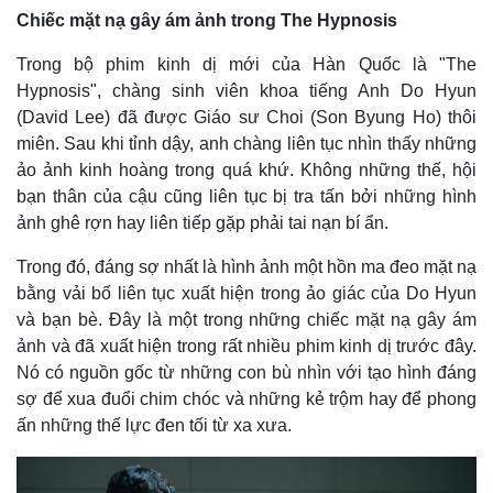
Chiếc mặt nạ gây ám ảnh trong The Hypnosis
Trong bộ phim kinh dị mới của Hàn Quốc là "The
Hypnosis", chàng sinh viên khoa tiếng Anh Do Hyun
(David Lee) đã được Giáo sư Choi (Son Byung Ho) thôi
miên. Sau khi tỉnh dậy, anh chàng liên tục nhìn thấy những
ảo ảnh kinh hoàng trong quá khứ. Không những thế, hội
bạn thân của cậu cũng liên tục bị tra tấn bởi những hình
ảnh ghê rợn hay liên tiếp gặp phải tai nạn bí ẩn.
Trong đó, đáng sợ nhất là hình ảnh một hồn ma đeo mặt nạ
bằng vải bố liên tục xuất hiện trong ảo giác của Do Hyun
và bạn bè. Đây là một trong những chiếc mặt nạ gây ám
ảnh và đã xuất hiện trong rất nhiều phim kinh dị trước đây.
Nó có nguồn gốc từ những con bù nhìn với tạo hình đáng
Kinh tế
Thị trường
sợ để xua đuổi chim chóc và những kẻ trộm hay để phong
Bất động sản
Giá vàng
ấn những thế lực đen tối từ xa xưa.
Khởi nghiệp
Tiêu dùng
Tỷ giá
Chứng khoán