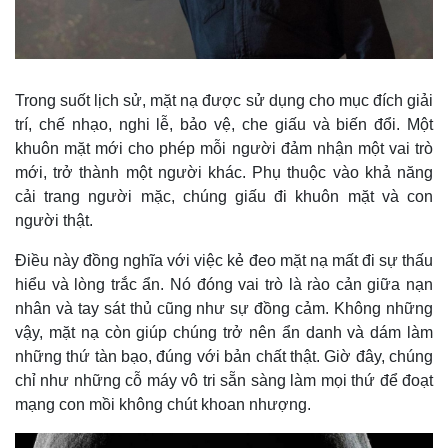
Trong suốt lịch sử, mặt nạ được sử dụng cho mục đích giải
trí, chế nhạo, nghi lễ, bảo vệ, che giấu và biến đổi. Một
khuôn mặt mới cho phép mỗi người đảm nhận một vai trò
mới, trở thành một người khác. Phụ thuộc vào khả năng
cải trang người mặc, chúng giấu đi khuôn mặt và con
người thật.
Điều này đồng nghĩa với việc kẻ đeo mặt nạ mất đi sự thấu
hiểu và lòng trắc ẩn. Nó đóng vai trò là rào cản giữa nạn
Thế giới
Multimedia
nhân và tay sát thủ cũng như sự đồng cảm. Không những
Quan sát
Video
vậy, mặt nạ còn giúp chúng trở nên ẩn danh và dám làm
Cuộc sống đó đây
Ảnh
những thứ tàn bạo, đúng với bản chất thật. Giờ đây, chúng
Hồ sơ
E-Magazine
Infographic
chỉ như những cỗ máy vô tri sẵn sàng làm mọi thứ để đoạt
mạng con mồi không chút khoan nhượng.