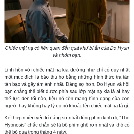
Vụ án
Vũ khí
Tin nóng
Việt Nam
Tư vấn luật
Phân tích
Chiếc mặt nạ có liên quan đến quá khứ bí ẩn của Do Hyun
và nhóm bạn.
Linh hồn với chiếc mặt nạ kia dường như chỉ có duy nhất
một mục đích là báo thù họ bằng những hình thức tra tấn
tàn bạo và gây ám ảnh nhất. Đáng sợ hơn, Do Hyun và hội
bạn chẳng thể biết được phía sau lớp mặt nạ kia là ai hay
thế lực đen tối nào, liệu nó còn mang hình dạng của con
người hay không hay lý do nó khoác lên chiếc mặt nạ là gì.
Kết hợp nhiều yếu tố đáng sợ nhất dòng phim kinh dị, "The
Hypnosis" chắc chắn sẽ là bộ phim ghê rợn nhất và khó có
thể bỏ qua trong tháng 4 này/.