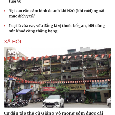
tuổi 40
Tại sao cần cấm kinh doanh khí N2O (khí cười) ngoài
mục đích y tế?
Loại lá vừa cay vừa đắng là vị thuốc bổ gan, biết dùng
sức khoẻ càng thăng hạng
XÃ HỘI
Cư dân tập thể cũ Giảng Võ mong sớm được cải