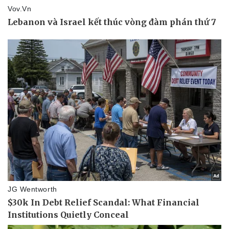
Doanh nghiệp
Công nghệ
Thông tin doanh nghiệp
Sành điệu
Doanh nghiệp 24h
Tin Công nghệ
Doanh nhân
Trải nghiệm
Vì cộng đồng
Chuyển đổi số