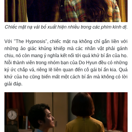
Chiếc mặt nạ vải bố xuất hiện nhiều trong các phim kinh dị.
Với "The Hypnosis", chiếc mặt nạ không chỉ gắn liền với
những ảo giác khủng khiếp mà các nhân vật phải gánh
chịu, nó còn mang ý nghĩa kết nối tới quá khứ bí ẩn của họ.
Nỗi thành viên trong nhóm bạn của Do Hyun đều có những
ký ức chắp vá, riêng lẽ liên quan đến cô gái bí ẩn kia. Quá
khứ của họ cũng biến mất một cách bí ẩn mà không có lời
giải đáp.
Pháp luật
Quân sự - Quốc phòng