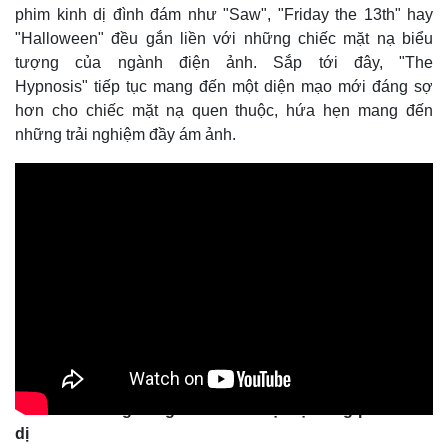
phim kinh dị đình đám như "Saw", "Friday the 13th" hay
"Halloween" đều gắn liền với những chiếc mặt nạ biểu
tượng của ngành điện ảnh. Sắp tới đây, "The
Hypnosis" tiếp tục mang đến một diện mạo mới đáng sợ
hơn cho chiếc mặt nạ quen thuộc, hứa hẹn mang đến
những trải nghiệm đầy ám ảnh.
Nỗi kinh hoàng đằng sau chiếc mặt nạ trong phim kinh
dị