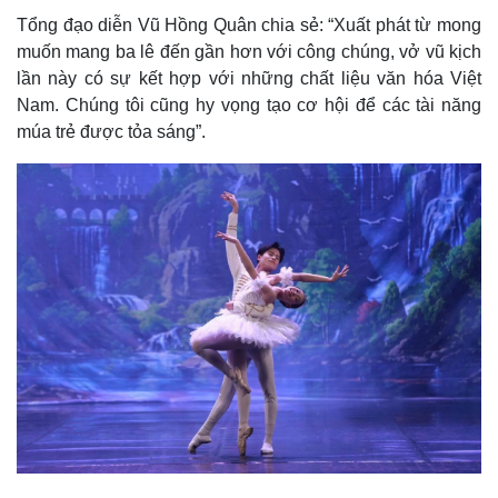
Tổng đạo diễn Vũ Hồng Quân chia sẻ: “Xuất phát từ mong
muốn mang ba lê đến gần hơn với công chúng, vở vũ kịch
lần này có sự kết hợp với những chất liệu văn hóa Việt
Nam. Chúng tôi cũng hy vọng tạo cơ hội để các tài năng
múa trẻ được tỏa sáng”.
Thế giới
Multimedia
Quan sát
Video
Cuộc sống đó đây
Ảnh
Hồ sơ
E-Magazine
Infographic