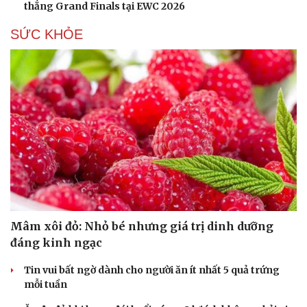
check-in
Cửa sổ tình yêu
thẳng Grand Finals tại EWC 2026
Kể chuyện cho bé
Hạt giống tâm hồn
SỨC KHỎE
Mâm xôi đỏ: Nhỏ bé nhưng giá trị dinh dưỡng
đáng kinh ngạc
Tin vui bất ngờ dành cho người ăn ít nhất 5 quả trứng
mỗi tuần