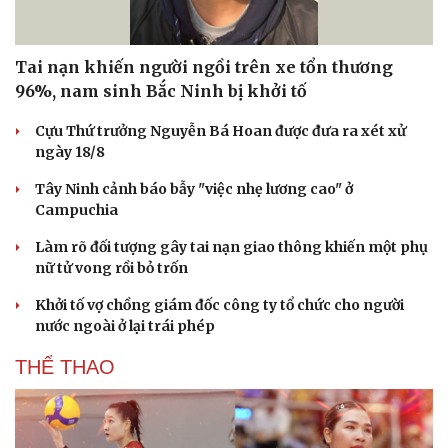
Tai nạn khiến người ngồi trên xe tổn thương
96%, nam sinh Bắc Ninh bị khởi tố
Cựu Thứ trưởng Nguyễn Bá Hoan được đưa ra xét xử
ngày 18/8
Tây Ninh cảnh báo bẫy "việc nhẹ lương cao" ở
Campuchia
Làm rõ đối tượng gây tai nạn giao thông khiến một phụ
nữ tử vong rồi bỏ trốn
Khởi tố vợ chồng giám đốc công ty tổ chức cho người
nước ngoài ở lại trái phép
THỂ THAO