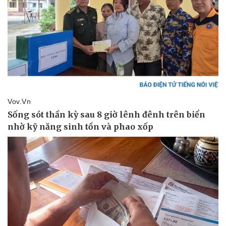
Thể thao
Ô tô - Xe máy
Bóng đá
Ô tô
Lịch thi đấu bóng đá
Xe máy
Thế giới thể thao
Tư vấn
eSports
Hậu trường