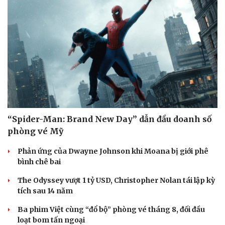
“Spider-Man: Brand New Day” dẫn đầu doanh số
phòng vé Mỹ
Phản ứng của Dwayne Johnson khi Moana bị giới phê
bình chê bai
The Odyssey vượt 1 tỷ USD, Christopher Nolan tái lập kỳ
tích sau 14 năm
Ba phim Việt cùng “đổ bộ” phòng vé tháng 8, đối đầu
loạt bom tấn ngoại