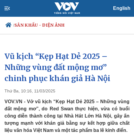
English
SÂN KHẤU - ĐIỆN ẢNH
/
Vũ kịch “Kẹp Hạt Dẻ 2025 –
Chính trị
Xã hội
Đảng
Tin 24h
Những vùng đất mộng mơ”
Tổ chức nhân sự
Dự báo thời tiết
chinh phục khán giả Hà Nội
Quốc hội
Giáo dục
Nhận diện sự thật
Dấu ấn VOV
Việc làm
Thứ Ba, 10:16, 11/03/2025
Biển đảo
VOV.VN - Vở vũ kịch “Kẹp Hạt Dẻ 2025 – Những vùng
đất mộng mơ”, do Red Swan thực hiện, vừa có buổi
công diễn thành công tại Nhà Hát Lớn Hà Nội, gây ấn
tượng mạnh với khán giả bằng sự kết hợp giữa chất
liệu văn hóa Việt Nam và một tác phẩm ba lê kinh điển.