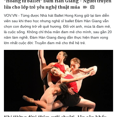
"Hoàng tử ballet" Đàm Hàn Giang - Người truyền
lửa cho lớp trẻ yêu nghệ thuật múa
VOV.VN - Từng được Nhà hát Ballet Hong Kong giữ lại làm diễn
viên sau khi theo học nhưng nghệ sĩ ballet Đàm Hàn Giang vẫn
chọn con đường trở về quê hương. Đối với anh, múa là đam mê,
là cuộc sống. Không chỉ thỏa mãn đam mê cho mình, sau gần 20
năm làm nghề, Đàm Hàn Giang đang dần thực hiện tham vọng
lớn nhất cuộc đời: Truyền đam mê cho thế hệ trẻ.
Doanh nghiệp
Công nghệ
Thông tin doanh nghiệp
Sành điệu
Doanh nghiệp 24h
Tin Công nghệ
Doanh nhân
Trải nghiệm
Vì cộng đồng
Chuyển đổi số