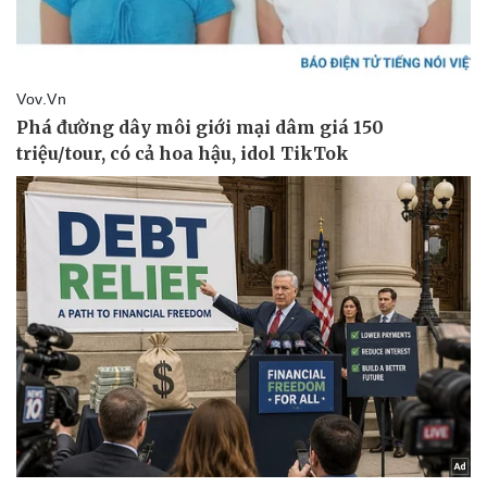
Pháp luật
Quân sự - Quốc phòng
Vụ án
Vũ khí
Tin nóng
Việt Nam
Tư vấn luật
Phân tích