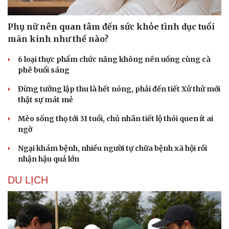
Phụ nữ nên quan tâm đến sức khỏe tình dục tuổi
mãn kinh như thế nào?
6 loại thực phẩm chức năng không nên uống cùng cà
phê buổi sáng
Đừng tưởng lập thu là hết nóng, phải đến tiết Xử thử mới
thật sự mát mẻ
Mèo sống thọ tới 31 tuổi, chủ nhân tiết lộ thói quen ít ai
ngờ
Sức khỏe
Đời sống
Ngại khám bệnh, nhiều người tự chữa bệnh xã hội rồi
nhận hậu quả lớn
Dinh dưỡng - món ngon
Nhà đẹp
Cây thuốc
Blog
DU LỊCH
Sản phụ khoa
Tình yêu - Gia đình
Nhi khoa
Nam khoa
Làm đẹp - giảm cân
Phòng mạch online