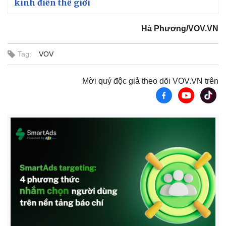
kinh điển thế giới
Hà Phương/VOV.VN
Tag:
VOV
Mời quý độc giả theo dõi VOV.VN trên
Kinh tế
Thị trường
Bất động sản
Giá vàng
Khởi nghiệp
Tiêu dùng
Tỷ giá
Chứng khoán
Giá cà phê