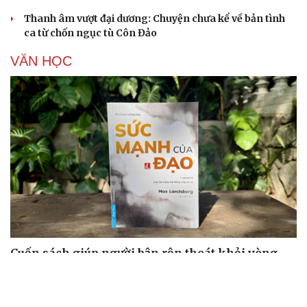
Thanh âm vượt đại dương: Chuyện chưa kể về bản tình
ca từ chốn ngục tù Côn Đảo
VĂN HỌC
Cuốn sách giúp người bận rộn thoát khỏi vòng
xoáy kiệt sức
"Bẫy bản năng - Trực giác của bạn không đáng tin