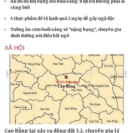
Ăn đu đủ khi bụng đói buổi sáng: 8 lợi ích không phải ai
cũng biết
4 thực phẩm để tủ lạnh quá 2 ngày dễ gây ngộ độc
Tưởng ăn cơm buổi sáng sẽ "nặng bụng", chuyên gia
dinh dưỡng nói điều bất ngờ
XÃ HỘI
Cao Bằng lại xảy ra động đất 3.2, chuyên gia lý