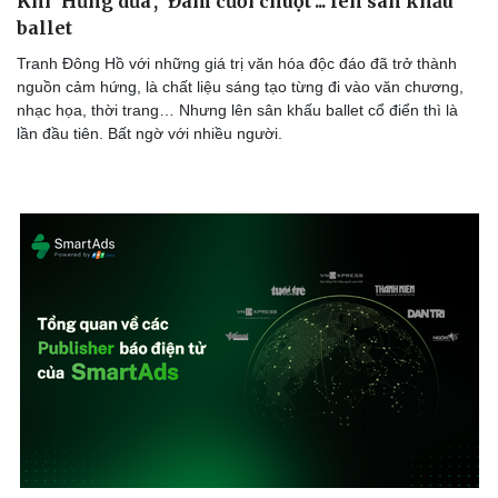
Khi ‘Hứng dừa’, ‘Đám cưới chuột’... lên sân khấu
ballet
Tranh Đông Hồ với những giá trị văn hóa độc đáo đã trở thành
nguồn cảm hứng, là chất liệu sáng tạo từng đi vào văn chương,
nhạc họa, thời trang… Nhưng lên sân khấu ballet cổ điển thì là
lần đầu tiên. Bất ngờ với nhiều người.