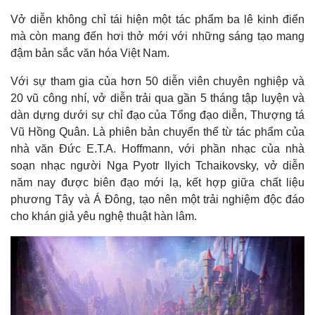
Vở diễn không chỉ tái hiện một tác phẩm ba lê kinh điển
mà còn mang đến hơi thở mới với những sáng tạo mang
đậm bản sắc văn hóa Việt Nam.
Với sự tham gia của hơn 50 diễn viên chuyên nghiệp và
20 vũ công nhí, vở diễn trải qua gần 5 tháng tập luyện và
dàn dựng dưới sự chỉ đạo của Tổng đạo diễn, Thượng tá
Vũ Hồng Quân. Là phiên bản chuyển thể từ tác phẩm của
nhà văn Đức E.T.A. Hoffmann, với phần nhạc của nhà
soạn nhạc người Nga Pyotr Ilyich Tchaikovsky, vở diễn
năm nay được biên đạo mới lạ, kết hợp giữa chất liệu
phương Tây và Á Đông, tạo nên một trải nghiệm độc đáo
cho khán giả yêu nghệ thuật hàn lâm.