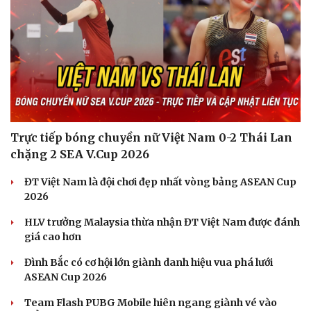
Trực tiếp bóng chuyền nữ Việt Nam 0-2 Thái Lan
chặng 2 SEA V.Cup 2026
ĐT Việt Nam là đội chơi đẹp nhất vòng bảng ASEAN Cup
2026
HLV trưởng Malaysia thừa nhận ĐT Việt Nam được đánh
giá cao hơn
Đình Bắc có cơ hội lớn giành danh hiệu vua phá lưới
Du lịch
Podcast
ASEAN Cup 2026
Tư vấn
Câu chuyện thời sự
Săn Tour
Đọc truyện đêm khuya
Team Flash PUBG Mobile hiên ngang giành vé vào