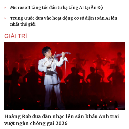
Microsoft tăng tốc đầu tư hạ tầng AI tại Ấn Độ
Trung Quốc đưa vào hoạt động cơ sở điện toán AI lớn
nhất thế giới
GIẢI TRÍ
Văn hóa
Giải trí
Sân khấu - Điện ảnh
Nghệ sĩ
Hoàng Rob đưa dàn nhạc lên sân khấu Anh trai
Văn học
Thời trang
vượt ngàn chông gai 2026
Âm nhạc
Sao Việt