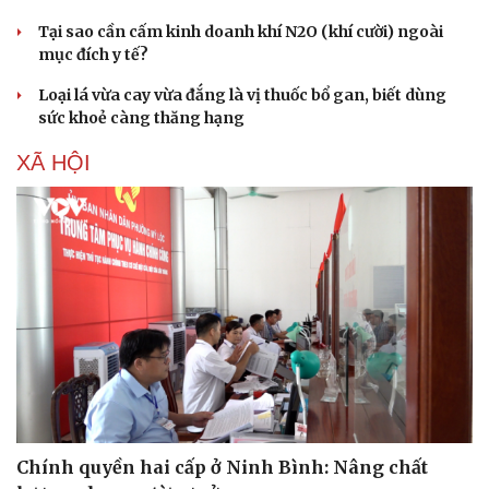
Tại sao cần cấm kinh doanh khí N2O (khí cười) ngoài
mục đích y tế?
Loại lá vừa cay vừa đắng là vị thuốc bổ gan, biết dùng
sức khoẻ càng thăng hạng
XÃ HỘI
Chính quyền hai cấp ở Ninh Bình: Nâng chất
Cải chính