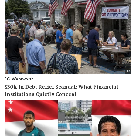
Thể thao
Ô tô - Xe máy
Bóng đá
Ô tô
Lịch thi đấu bóng đá
Xe máy
Thế giới thể thao
Tư vấn
eSports
Hậu trường