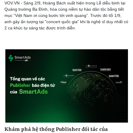
VOV.VN - Sáng 2/9, Hoàng Bách xuất hiện trong Lễ diễu binh tại
Quảng trường Ba Đình, hòa cùng niềm tự hào dân tộc bằng tiết
mục “Việt Nam ơi cùng bước tới vinh quang”. Trước đó tối 1/9,
anh gây ấn tượng tại "concert quốc gia" khi là nghệ sĩ duy nhất có
2 ca khúc tự sáng tác được trình diễn.
Khám phá hệ thống Publisher đối tác của