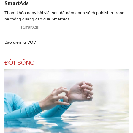
SmartAds
Tham khảo ngay bài viết sau để nắm danh sách publisher trong
hệ thống quảng cáo của SmartAds.
| SmartAds
Báo điện tử VOV
Sức khỏe
Đời sống
Dinh dưỡng - món ngon
Nhà đẹp
Cây thuốc
Blog
ĐỜI SỐNG
Sản phụ khoa
Tình yêu - Gia đình
Nhi khoa
Nam khoa
Làm đẹp - giảm cân
Phòng mạch online
Ăn sạch sống khỏe