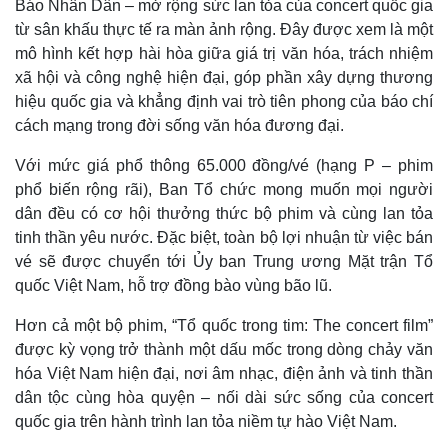
Báo Nhân Dân – mở rộng sức lan tỏa của concert quốc gia
từ sân khấu thực tế ra màn ảnh rộng. Đây được xem là một
mô hình kết hợp hài hòa giữa giá trị văn hóa, trách nhiệm
xã hội và công nghệ hiện đại, góp phần xây dựng thương
hiệu quốc gia và khẳng định vai trò tiên phong của báo chí
cách mạng trong đời sống văn hóa đương đại.
Với mức giá phổ thông 65.000 đồng/vé (hạng P – phim
phổ biến rộng rãi), Ban Tổ chức mong muốn mọi người
dân đều có cơ hội thưởng thức bộ phim và cùng lan tỏa
tinh thần yêu nước. Đặc biệt, toàn bộ lợi nhuận từ việc bán
vé sẽ được chuyển tới Ủy ban Trung ương Mặt trận Tổ
quốc Việt Nam, hỗ trợ đồng bào vùng bão lũ.
Hơn cả một bộ phim, “Tổ quốc trong tim: The concert film”
Kinh tế
Thị trường
được kỳ vọng trở thành một dấu mốc trong dòng chảy văn
hóa Việt Nam hiện đại, nơi âm nhạc, điện ảnh và tinh thần
Bất động sản
Giá vàng
Khởi nghiệp
Tiêu dùng
dân tộc cùng hòa quyện – nối dài sức sống của concert
Tỷ giá
quốc gia trên hành trình lan tỏa niềm tự hào Việt Nam.
Chứng khoán