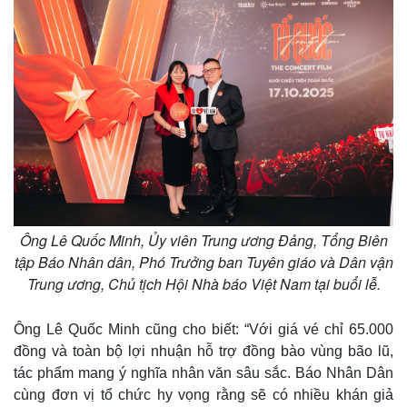
Ông Lê Quốc Minh, Ủy viên Trung ương Đảng, Tổng Biên
tập Báo Nhân dân, Phó Trưởng ban Tuyên giáo và Dân vận
Thế giới
Multimedia
Trung ương, Chủ tịch Hội Nhà báo Việt Nam tại buổi lễ.
Quan sát
Video
Cuộc sống đó đây
Ảnh
Hồ sơ
E-Magazine
Ông Lê Quốc Minh cũng cho biết: “Với giá vé chỉ 65.000
Infographic
đồng và toàn bộ lợi nhuận hỗ trợ đồng bào vùng bão lũ,
tác phẩm mang ý nghĩa nhân văn sâu sắc. Báo Nhân Dân
cùng đơn vị tổ chức hy vọng rằng sẽ có nhiều khán giả