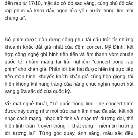
đến rạp từ 17/10, mặc áo cờ đỏ sao vàng, cùng phủ đỏ các
rạp phim và khơi dậy ngọn lửa yêu nước trong tim mỗi
chúng ta”.
Bộ phim được dàn dựng công phu, tái cấu trúc từ những
khoảnh khắc đắt giá nhất của đêm concert Mỹ Đình, kết
hợp công nghệ ghi hình tiên tiến và âm thanh vòm chuẩn
quốc tế, nhằm mang lại trải nghiệm “concert trong rạp
phim” cho khán giả. Phần lời bài hát được hiển thị trực tiếp
trên màn hình, khuyến khích khán giả cùng hòa giọng, tái
hiện không khí hùng tráng của hàng chục nghìn người hát
vang giữa sắc đỏ của quốc kỳ.
Về mặt nghệ thuật, “Tổ quốc trong tim: The concert film”
được xây dựng như một bức tranh âm nhạc đa sắc, kết nối
nhạc cách mạng, nhạc trữ tình và nhạc trẻ đương đại, thể
hiện tinh thần “truyền thống – khát vọng – niềm tin hướng
tới tương lai”. Từng góc quay, ánh sáng, màu sắc đều