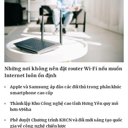
Những nơi không nên đặt router Wi-Fi nếu muốn
Internet luôn ổn định
Văn hóa
Giải trí
Apple và Samsung áp đảo các đối thủ trong phân khúc
Sân khấu - Điện ảnh
Nghệ sĩ
smartphone cao cấp
Văn học
Thời trang
Thành lập Khu Công nghệ cao tỉnh Hưng Yên quy mô
Âm nhạc
Sao Việt
hơn 496ha
Di sản
Phê duyệt Chương trình KHCN và đổi mới sáng tạo quốc
gia về công nghệ chiến lược