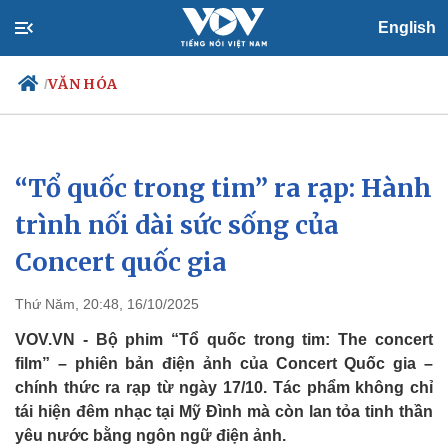
English
VĂN HÓA
/
“Tổ quốc trong tim” ra rạp: Hành
Chính trị
Xã hội
Đảng
Tin 24h
trình nối dài sức sống của
Tổ chức nhân sự
Dự báo thời tiết
Concert quốc gia
Quốc hội
Giáo dục
Nhận diện sự thật
Dấu ấn VOV
Việc làm
Thứ Năm, 20:48, 16/10/2025
Biển đảo
VOV.VN - Bộ phim “Tổ quốc trong tim: The concert
film” – phiên bản điện ảnh của Concert Quốc gia –
chính thức ra rạp từ ngày 17/10. Tác phẩm không chỉ
tái hiện đêm nhạc tại Mỹ Đình mà còn lan tỏa tinh thần
yêu nước bằng ngôn ngữ điện ảnh.