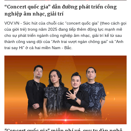
“Concert quốc gia” dẫn đường phát triển công
nghiệp âm nhạc, giải trí
VOV.VN - Sức hút của chuỗi các “concert quốc gia” (theo cách gọi
Doanh nghiệp
Công nghệ
của giới trẻ) trong năm 2025 đang tiếp thêm động lực mạnh mẽ
Thông tin doanh nghiệp
Sành điệu
cho sự phát triển ngành công nghiệp âm nhạc, giải trí kể từ sau
Doanh nghiệp 24h
Tin Công nghệ
thành công vang dội của “Anh trai vượt ngàn chông gai” và “Anh
Doanh nhân
Trải nghiệm
trai say Hi” ở cả hai miền Nam - Bắc.
Vì cộng đồng
Chuyển đổi số
"Concert quốc gia" miễn phí vé, quy tụ dàn nghệ