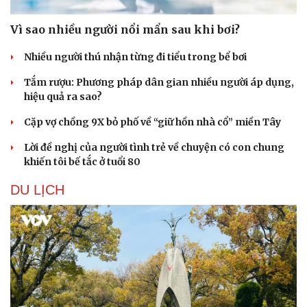
Vì sao nhiều người nổi mẩn sau khi bơi?
Nhiều người thú nhận từng đi tiểu trong bể bơi
Tắm rượu: Phương pháp dân gian nhiều người áp dụng,
hiệu quả ra sao?
Cặp vợ chồng 9X bỏ phố về “giữ hồn nhà cổ” miền Tây
Lời đề nghị của người tình trẻ về chuyện có con chung
khiến tôi bế tắc ở tuổi 80
DU LỊCH