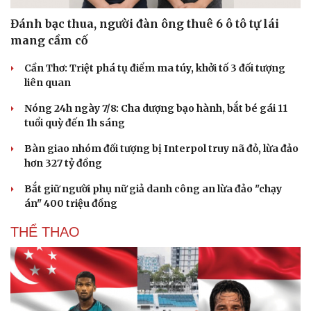
Đánh bạc thua, người đàn ông thuê 6 ô tô tự lái
mang cầm cố
Cần Thơ: Triệt phá tụ điểm ma túy, khởi tố 3 đối tượng
liên quan
Nóng 24h ngày 7/8: Cha dượng bạo hành, bắt bé gái 11
tuổi quỳ đến 1h sáng
Bàn giao nhóm đối tượng bị Interpol truy nã đỏ, lừa đảo
hơn 327 tỷ đồng
Bắt giữ người phụ nữ giả danh công an lừa đảo "chạy
án" 400 triệu đồng
THỂ THAO
Du lịch
Podcast
Tư vấn
Câu chuyện thời sự
Săn Tour
Đọc truyện đêm khuya
check-in
Cửa sổ tình yêu
Kể chuyện cho bé