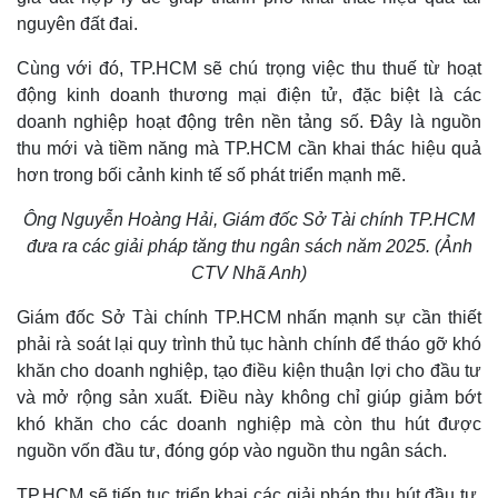
Pháp luật
Quân sự - Quốc phòng
nguyên đất đai.
Vụ án
Vũ khí
Cùng với đó, TP.HCM sẽ chú trọng việc thu thuế từ hoạt
Tin nóng
Việt Nam
động kinh doanh thương mại điện tử, đặc biệt là các
Tư vấn luật
Phân tích
doanh nghiệp hoạt động trên nền tảng số. Đây là nguồn
thu mới và tiềm năng mà TP.HCM cần khai thác hiệu quả
hơn trong bối cảnh kinh tế số phát triển mạnh mẽ.
Ông Nguyễn Hoàng Hải, Giám đốc Sở Tài chính TP.HCM
đưa ra các giải pháp tăng thu ngân sách năm 2025. (Ảnh
CTV Nhã Anh)
Giám đốc Sở Tài chính TP.HCM nhấn mạnh sự cần thiết
phải rà soát lại quy trình thủ tục hành chính để tháo gỡ khó
khăn cho doanh nghiệp, tạo điều kiện thuận lợi cho đầu tư
và mở rộng sản xuất. Điều này không chỉ giúp giảm bớt
Thể thao
Ô tô - Xe máy
khó khăn cho các doanh nghiệp mà còn thu hút được
Bóng đá
Ô tô
nguồn vốn đầu tư, đóng góp vào nguồn thu ngân sách.
Lịch thi đấu bóng đá
Xe máy
Thế giới thể thao
Tư vấn
TP.HCM sẽ tiếp tục triển khai các giải pháp thu hút đầu tư,