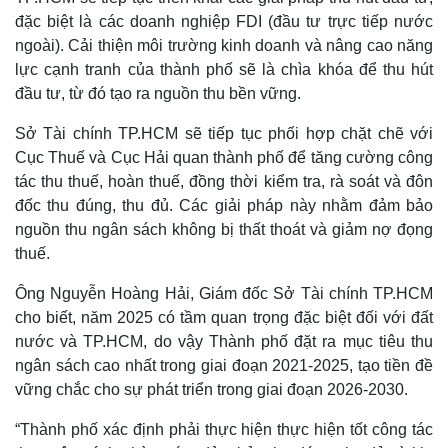
eSports
đặc biệt là các doanh nghiệp FDI (đầu tư trực tiếp nước
Hậu trường
ngoài). Cải thiện môi trường kinh doanh và nâng cao năng
lực cạnh tranh của thành phố sẽ là chìa khóa để thu hút
đầu tư, từ đó tạo ra nguồn thu bền vững.
Sở Tài chính TP.HCM sẽ tiếp tục phối hợp chặt chẽ với
Cục Thuế và Cục Hải quan thành phố để tăng cường công
tác thu thuế, hoàn thuế, đồng thời kiểm tra, rà soát và đôn
đốc thu đúng, thu đủ. Các giải pháp này nhằm đảm bảo
nguồn thu ngân sách không bị thất thoát và giảm nợ đọng
thuế.
Ông Nguyễn Hoàng Hải, Giám đốc Sở Tài chính TP.HCM
Doanh nghiệp
Công nghệ
cho biết, năm 2025 có tầm quan trọng đặc biệt đối với đất
Thông tin doanh nghiệp
Sành điệu
nước và TP.HCM, do vậy Thành phố đặt ra mục tiêu thu
Doanh nghiệp 24h
Tin Công nghệ
ngân sách cao nhất trong giai đoạn 2021-2025, tạo tiền đề
Doanh nhân
Trải nghiệm
vững chắc cho sự phát triển trong giai đoạn 2026-2030.
Vì cộng đồng
Chuyển đổi số
“Thành phố xác định phải thực hiện thực hiện tốt công tác