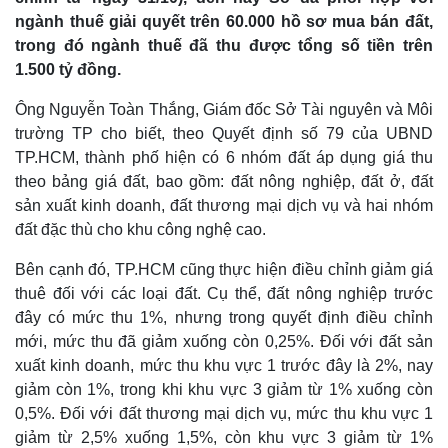
ngành thuế giải quyết trên 60.000 hồ sơ mua bán đất,
trong đó ngành thuế đã thu được tổng số tiền trên
1.500 tỷ đồng.
Ông Nguyễn Toàn Thắng, Giám đốc Sở Tài nguyên và Môi
trường TP cho biết, theo Quyết định số 79 của UBND
Thế giới
Multimedia
TP.HCM, thành phố hiện có 6 nhóm đất áp dụng giá thu
Quan sát
Video
theo bảng giá đất, bao gồm: đất nông nghiệp, đất ở, đất
Cuộc sống đó đây
Ảnh
sản xuất kinh doanh, đất thương mại dịch vụ và hai nhóm
Hồ sơ
E-Magazine
đất đặc thù cho khu công nghệ cao.
Infographic
Bên cạnh đó, TP.HCM cũng thực hiện điều chỉnh giảm giá
thuê đối với các loại đất. Cụ thể, đất nông nghiệp trước
đây có mức thu 1%, nhưng trong quyết định điều chỉnh
mới, mức thu đã giảm xuống còn 0,25%. Đối với đất sản
xuất kinh doanh, mức thu khu vực 1 trước đây là 2%, nay
giảm còn 1%, trong khi khu vực 3 giảm từ 1% xuống còn
0,5%. Đối với đất thương mại dịch vụ, mức thu khu vực 1
giảm từ 2,5% xuống 1,5%, còn khu vực 3 giảm từ 1%