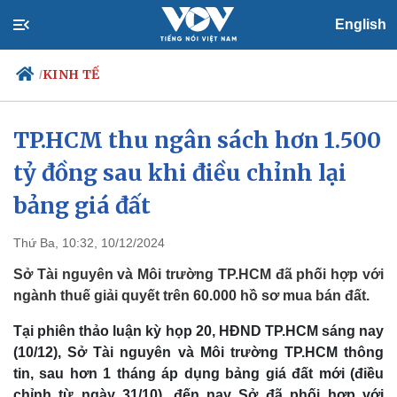
English
KINH TẾ
/
TP.HCM thu ngân sách hơn 1.500
tỷ đồng sau khi điều chỉnh lại
Chính trị
Xã hội
Đảng
Tin 24h
bảng giá đất
Tổ chức nhân sự
Dự báo thời tiết
Quốc hội
Giáo dục
Thứ Ba, 10:32, 10/12/2024
Nhận diện sự thật
Dấu ấn VOV
Việc làm
Sở Tài nguyên và Môi trường TP.HCM đã phối hợp với
Biển đảo
ngành thuế giải quyết trên 60.000 hồ sơ mua bán đất.
Tại phiên thảo luận kỳ họp 20, HĐND TP.HCM sáng nay
(10/12), Sở Tài nguyên và Môi trường TP.HCM thông
tin, sau hơn 1 tháng áp dụng bảng giá đất mới (điều
chỉnh từ ngày 31/10), đến nay Sở đã phối hợp với