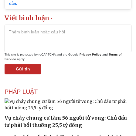
dẫn.
Viết bình luận
This site is protected by reCAPTCHA and the Google
Privacy Policy
and
Terms of
Service
apply.
Gửi tin
Văn hóa
Giải trí
Sân khấu - Điện ảnh
Nghệ sĩ
Văn học
Thời trang
PHÁP LUẬT
Âm nhạc
Sao Việt
Di sản
Vụ cháy chung cư làm 56 người tử vong: Chủ đầu
tư phải bồi thường 25,5 tỷ đồng