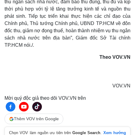
thu ngân sách nhà nước, đảm bảo thu đúng, thu đủ và kịp
thời phù hợp với tỷ lệ tăng trưởng kinh tế và nguồn thu
phát sinh. Tiếp tục triển khai thực hiện các chỉ đạo của
Chính phủ, Thủ tướng Chính phủ, UBND TP.HCM về đôn
đốc thu, giảm nợ đọng thuế, hoàn thành nhiệm vụ thu ngân
sách nhà nước trên địa bàn”, Giám đốc Sở Tài chính
TP.HCM nói./.
Theo VOV.VN
Sức khỏe
Đời sống
Dinh dưỡng - món ngon
Nhà đẹp
Cây thuốc
Blog
VOV.VN
Sản phụ khoa
Tình yêu - Gia đình
Mời quý độc giả theo dõi VOV.VN trên
Nhi khoa
Nam khoa
Làm đẹp - giảm cân
Phòng mạch online
Thêm VOV trên Google
Ăn sạch sống khỏe
Chọn VOV làm nguồn ưu tiên trên
Google Search
.
Xem hướng