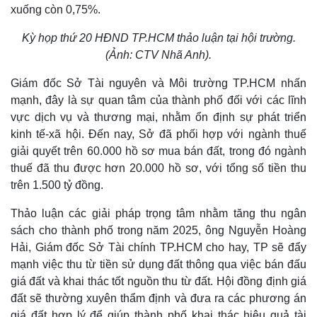
xuống còn 0,75%.
Kỳ họp thứ 20 HĐND TP.HCM thảo luận tại hội trường.
Kinh tế
Thị trường
(Ảnh: CTV Nhã Anh).
Bất động sản
Giá vàng
Giám đốc Sở Tài nguyên và Môi trường TP.HCM nhấn
Khởi nghiệp
Tiêu dùng
mạnh, đây là sự quan tâm của thành phố đối với các lĩnh
Tỷ giá
vực dịch vụ và thương mại, nhằm ổn định sự phát triển
Chứng khoán
Giá cà phê
kinh tế-xã hội. Đến nay, Sở đã phối hợp với ngành thuế
giải quyết trên 60.000 hồ sơ mua bán đất, trong đó ngành
thuế đã thu được hơn 20.000 hồ sơ, với tổng số tiền thu
trên 1.500 tỷ đồng.
Thảo luận các giải pháp trọng tâm nhằm tăng thu ngân
sách cho thành phố trong năm 2025, ông Nguyễn Hoàng
Hải, Giám đốc Sở Tài chính TP.HCM cho hay, TP sẽ đẩy
mạnh việc thu từ tiền sử dụng đất thông qua việc bán đấu
giá đất và khai thác tốt nguồn thu từ đất. Hội đồng định giá
đất sẽ thường xuyên thẩm định và đưa ra các phương án
giá đất hợp lý để giúp thành phố khai thác hiệu quả tài