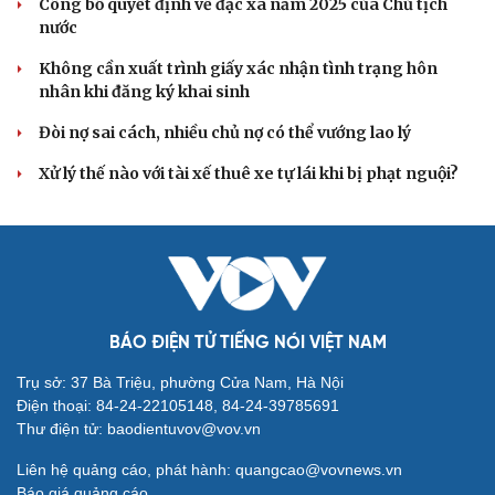
Công bố quyết định về đặc xá năm 2025 của Chủ tịch
nước
Không cần xuất trình giấy xác nhận tình trạng hôn
nhân khi đăng ký khai sinh
Đòi nợ sai cách, nhiều chủ nợ có thể vướng lao lý
Xử lý thế nào với tài xế thuê xe tự lái khi bị phạt nguội?
Du lịch
Podcast
Tư vấn
Câu chuyện thời sự
Săn Tour
Đọc truyện đêm khuya
check-in
Cửa sổ tình yêu
Kể chuyện cho bé
Hạt giống tâm hồn
BÁO ĐIỆN TỬ TIẾNG NÓI VIỆT NAM
Trụ sở: 37 Bà Triệu, phường Cửa Nam, Hà Nội
Điện thoại: 84-24-22105148, 84-24-39785691
Thư điện tử: baodientuvov@vov.vn
Liên hệ quảng cáo, phát hành: quangcao@vovnews.vn
Báo giá quảng cáo