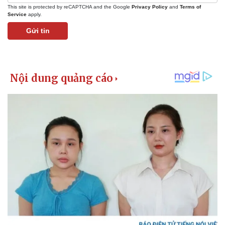
This site is protected by reCAPTCHA and the Google
Privacy Policy
and
Terms of
Service
apply.
Gửi tin
Pháp luật
Quân sự - Quốc phòng
Vụ án
Vũ khí
Tin nóng
Việt Nam
Tư vấn luật
Phân tích