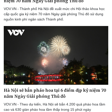
niệm 70 năm Ngày Giải phóng Thủ đô
VOV.VN - Thành phố Hà Nội đề xuất mức chi Hội thảo khoa học
cấp quốc gia kỷ niệm 70 năm Ngày giải phóng Thủ đô sử dụng
nguồn kinh phí ngân sách Thành phố.
Hà Nội sẽ bắn pháo hoa tại 6 điểm dịp kỷ niệm 70
Doanh nghiệp
Công nghệ
năm Ngày Giải phóng Thủ đô
Thông tin doanh nghiệp
Sành điệu
VOV.VN - Theo dự kiến, Hà Nội sẽ bắn 4.200 quả pháo hoa tầm
Doanh nghiệp 24h
Tin Công nghệ
cao và 630 giàn pháo hoa tầm thấp trong 15 phút ngày
Doanh nhân
Trải nghiệm