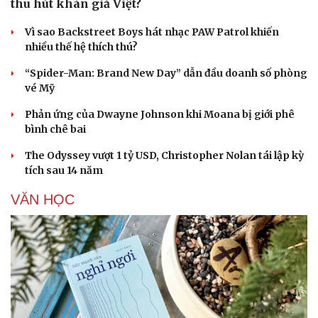
thu hút khán giả Việt?
Vì sao Backstreet Boys hát nhạc PAW Patrol khiến
nhiều thế hệ thích thú?
“Spider-Man: Brand New Day” dẫn đầu doanh số phòng
vé Mỹ
Phản ứng của Dwayne Johnson khi Moana bị giới phê
bình chê bai
The Odyssey vượt 1 tỷ USD, Christopher Nolan tái lập kỳ
tích sau 14 năm
VĂN HỌC