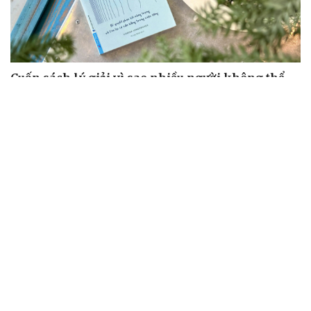
Cuốn sách lý giải vì sao nhiều người không thể
nghỉ ngơi dù đã kiệt sức
Cuốn sách giúp người bận rộn thoát khỏi vòng xoáy kiệt
sức
"Bẫy bản năng - Trực giác của bạn không đáng tin
đâu": Khi dữ liệu lên tiếng
Truyện ngắn: Khoảng lặng
Truyện ngắn "Trong đoàn quân"
ÂM NHẠC