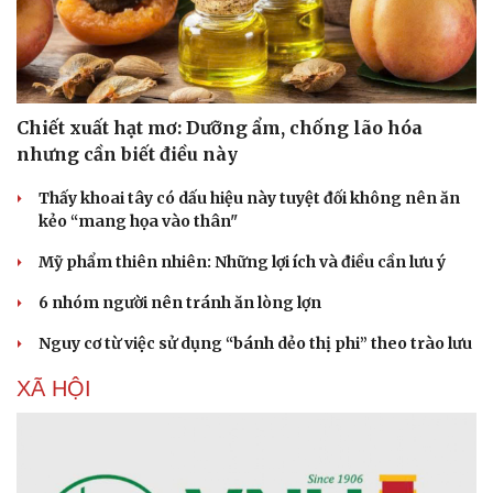
Chiết xuất hạt mơ: Dưỡng ẩm, chống lão hóa
nhưng cần biết điều này
Thấy khoai tây có dấu hiệu này tuyệt đối không nên ăn
kẻo “mang họa vào thân"
Mỹ phẩm thiên nhiên: Những lợi ích và điều cần lưu ý
6 nhóm người nên tránh ăn lòng lợn
Nguy cơ từ việc sử dụng “bánh dẻo thị phi” theo trào lưu
XÃ HỘI