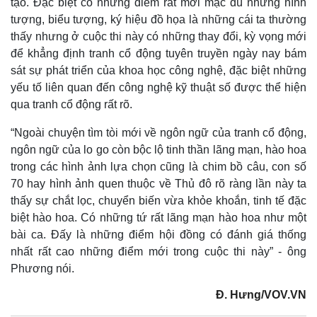
tạo. Đặc biệt có những điểm rất mới mặc dù những hình
tượng, biểu tượng, ký hiệu đồ họa là những cái ta thường
thấy nhưng ở cuộc thi này có những thay đổi, kỳ vọng mới
để khẳng định tranh cổ động tuyên truyền ngày nay bám
sát sự phát triển của khoa học công nghệ, đặc biệt những
yếu tố liên quan đến công nghệ kỹ thuật số được thể hiện
qua tranh cổ động rất rõ.
“Ngoài chuyện tìm tòi mới về ngôn ngữ của tranh cổ động,
ngôn ngữ của lo go còn bộc lộ tinh thần lãng mạn, hào hoa
trong các hình ảnh lựa chọn cũng là chim bồ câu, con số
70 hay hình ảnh quen thuộc về Thủ đô rõ ràng lần này ta
Kinh tế
Thị trường
thấy sự chắt lọc, chuyển biến vừa khỏe khoắn, tinh tế đặc
Bất động sản
Giá vàng
biệt hào hoa. Có những tứ rất lãng mạn hào hoa như một
Khởi nghiệp
Tiêu dùng
bài ca. Đấy là những điểm hội đồng có đánh giá thống
Tỷ giá
nhất rất cao những điểm mới trong cuộc thi này” - ông
Chứng khoán
Phương nói.
Giá cà phê
Đ. Hưng/VOV.VN