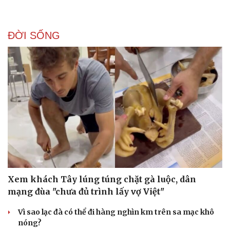
ĐỜI SỐNG
Xem khách Tây lúng túng chặt gà luộc, dân
mạng đùa "chưa đủ trình lấy vợ Việt"
Sức khỏe
Đời sống
Vì sao lạc đà có thể đi hàng nghìn km trên sa mạc khô
Dinh dưỡng - món ngon
Nhà đẹp
nóng?
Cây thuốc
Blog