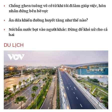
Sản phụ khoa
Tình yêu - Gia đình
Chồng ghen tuông vô cớ từ khi tôi đi làm giúp việc, hôn
Nhi khoa
nhân đứng bên bờ vực
Nam khoa
Ăn dứa khiến đường huyết tăng như thế nào?
Làm đẹp - giảm cân
Phòng mạch online
Nói bắn nước bọt vào người khác: Đừng để khó xử cho cả
Ăn sạch sống khỏe
hai
DU LỊCH