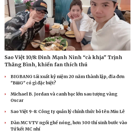
Văn hóa
Giải trí
Sân khấu - Điện ảnh
Nghệ sĩ
Văn học
Thời trang
Âm nhạc
Sao Việt
Di sản
Sao Việt 10/8: Đinh Mạnh Ninh “cà khịa” Trịnh
Thăng Bình, khiến fan thích thú
BIGBANG tái xuất kỷ niệm 20 năm thành lập, đĩa đơn
"BiiiG" có gì đặc biệt?
Michael B. Jordan và canh bạc lớn sau tượng vàng
Oscar
Sao Việt 9-8: Công ty quản lý chính thức bỏ tên Miu Lê
Dàn MC VTV ngồi ghế nóng, hơn 300 thí sinh bước vào
Tứ kết MC nhí