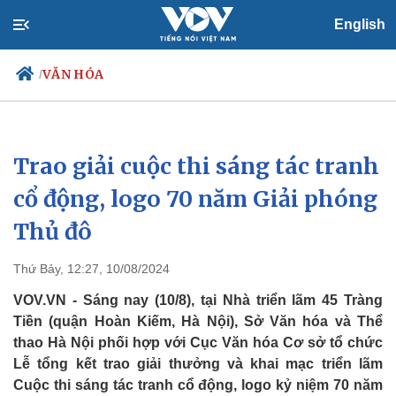
English
VĂN HÓA
/
Trao giải cuộc thi sáng tác tranh
Chính trị
Xã hội
Đảng
Tin 24h
cổ động, logo 70 năm Giải phóng
Tổ chức nhân sự
Dự báo thời tiết
Thủ đô
Quốc hội
Giáo dục
Nhận diện sự thật
Dấu ấn VOV
Việc làm
Thứ Bảy, 12:27, 10/08/2024
Biển đảo
VOV.VN - Sáng nay (10/8), tại Nhà triển lãm 45 Tràng
Tiền (quận Hoàn Kiếm, Hà Nội), Sở Văn hóa và Thể
thao Hà Nội phối hợp với Cục Văn hóa Cơ sở tổ chức
Lễ tổng kết trao giải thưởng và khai mạc triển lãm
Cuộc thi sáng tác tranh cổ động, logo kỷ niệm 70 năm