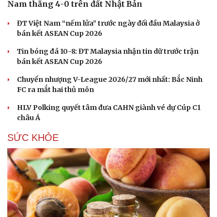
Nam thắng 4-0 trên đất Nhật Bản
ĐT Việt Nam “nếm lửa” trước ngày đối đầu Malaysia ở
bán kết ASEAN Cup 2026
Du lịch
Podcast
Tin bóng đá 10-8: ĐT Malaysia nhận tin dữ trước trận
Tư vấn
Câu chuyện thời sự
bán kết ASEAN Cup 2026
Săn Tour
Đọc truyện đêm khuya
check-in
Cửa sổ tình yêu
Chuyển nhượng V-League 2026/27 mới nhất: Bắc Ninh
Kể chuyện cho bé
FC ra mắt hai thủ môn
Hạt giống tâm hồn
HLV Polking quyết tâm đưa CAHN giành vé dự Cúp C1
châu Á
SỨC KHỎE