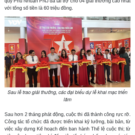
quý Phú Nhuận PNJ đã tài trợ cho 04 giải thưởng cao nhất
với tổng số tiền là 60 triệu đồng.
Thế giới
Multimedia
Quan sát
Video
Sau lễ trao giải thưởng, các đại biểu dự lễ khai mạc triển
Cuộc sống đó đây
Ảnh
Hồ sơ
E-Magazine
lãm
Infographic
Sau hơn 2 tháng phát động, cuộc thi đã thành công rực rỡ.
Công tác tổ chức đã được triển khai kỹ lưỡng, bài bản, từ
việc xây dựng Kế hoạch đến ban hành Thể lệ cuộc thi; từ