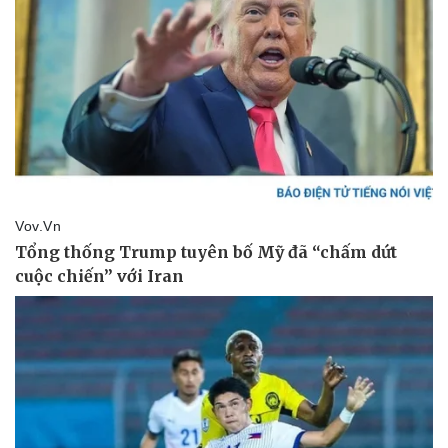
Thể thao
Ô tô - Xe máy
Bóng đá
Ô tô
Lịch thi đấu bóng đá
Xe máy
Thế giới thể thao
Tư vấn
eSports
Hậu trường