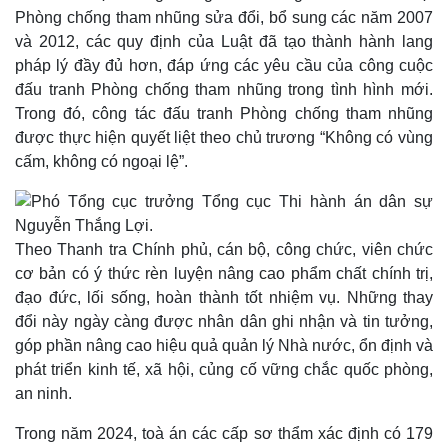
Phòng chống tham nhũng sửa đổi, bổ sung các năm 2007
và 2012, các quy định của Luật đã tạo thành hành lang
pháp lý đầy đủ hơn, đáp ứng các yêu cầu của công cuộc
đấu tranh Phòng chống tham nhũng trong tình hình mới.
Trong đó, công tác đấu tranh Phòng chống tham nhũng
được thực hiện quyết liệt theo chủ trương “Không có vùng
cấm, không có ngoại lệ”.
Kinh tế
Thị trường
Bất động sản
Giá vàng
Theo Thanh tra Chính phủ, cán bộ, công chức, viên chức
Khởi nghiệp
Tiêu dùng
cơ bản có ý thức rèn luyện nâng cao phẩm chất chính trị,
Tỷ giá
đạo đức, lối sống, hoàn thành tốt nhiệm vụ. Những thay
Chứng khoán
đổi này ngày càng được nhân dân ghi nhận và tin tưởng,
Giá cà phê
góp phần nâng cao hiệu quả quản lý Nhà nước, ổn định và
phát triển kinh tế, xã hội, củng cố vững chắc quốc phòng,
an ninh.
Trong năm 2024, toà án các cấp sơ thẩm xác định có 179