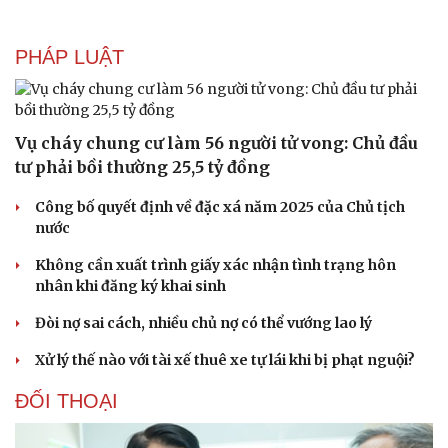
PHÁP LUẬT
Vụ cháy chung cư làm 56 người tử vong: Chủ đầu
tư phải bồi thường 25,5 tỷ đồng
Công bố quyết định về đặc xá năm 2025 của Chủ tịch
Sức khỏe
Đời sống
nước
Dinh dưỡng - món ngon
Nhà đẹp
Cây thuốc
Blog
Không cần xuất trình giấy xác nhận tình trạng hôn
Sản phụ khoa
Tình yêu - Gia đình
nhân khi đăng ký khai sinh
Nhi khoa
Nam khoa
Đòi nợ sai cách, nhiều chủ nợ có thể vướng lao lý
Làm đẹp - giảm cân
Xử lý thế nào với tài xế thuê xe tự lái khi bị phạt nguội?
Phòng mạch online
Ăn sạch sống khỏe
ĐỐI THOẠI