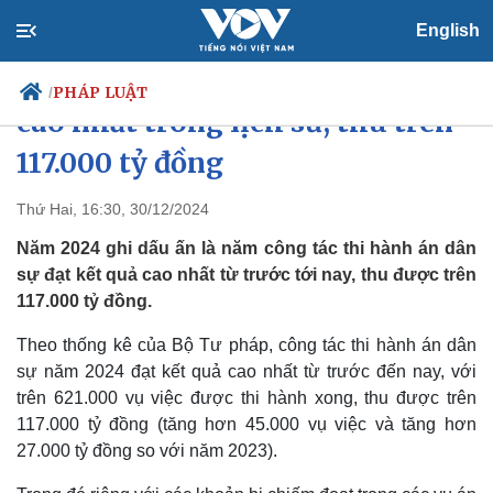
English
Thi hành án dân sự năm 2024
PHÁP LUẬT
/
cao nhất trong lịch sử, thu trên
117.000 tỷ đồng
Chính trị
Xã hội
Thứ Hai, 16:30, 30/12/2024
Đảng
Tin 24h
Năm 2024 ghi dấu ấn là năm công tác thi hành án dân
Tổ chức nhân sự
Dự báo thời tiết
sự đạt kết quả cao nhất từ trước tới nay, thu được trên
Quốc hội
Giáo dục
117.000 tỷ đồng.
Nhận diện sự thật
Dấu ấn VOV
Việc làm
Theo thống kê của Bộ Tư pháp, công tác thi hành án dân
Biển đảo
sự năm 2024 đạt kết quả cao nhất từ trước đến nay, với
trên 621.000 vụ việc được thi hành xong, thu được trên
117.000 tỷ đồng (tăng hơn 45.000 vụ việc và tăng hơn
27.000 tỷ đồng so với năm 2023).