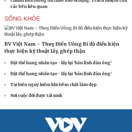
Chuẩn hóa thông tin thuê bao di động: Trách nhiệm của
các bên liên quan
SỐNG KHỎE
BV Việt Nam – Thuỵ Điển Uông Bí đủ điều kiện
thực hiện kỹ thuật lấy, ghép thận
Đặt thể hang nhân tạo - lấy lại 'bản lĩnh đàn ông'
Đặt thể hang nhân tạo - lấy lại 'bản lĩnh đàn ông'
Du lịch
Podcast
Tai biến nguy hiểm khi tiêm chất làm đẹp
Tư vấn
Câu chuyện thời sự
Nơi cuộc đời được tái sinh
Săn Tour
Đọc truyện đêm khuya
check-in
Cửa sổ tình yêu
Kể chuyện cho bé
Hạt giống tâm hồn