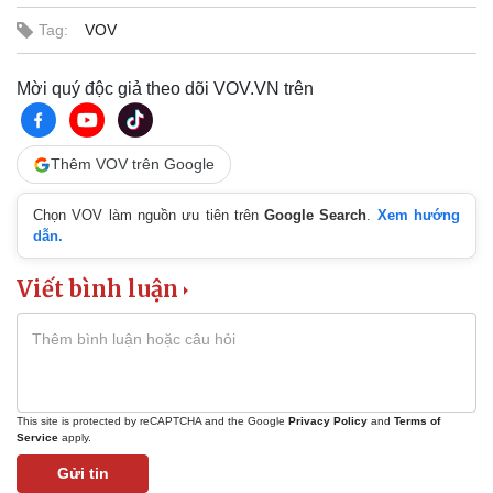
Tag:
VOV
Mời quý độc giả theo dõi VOV.VN trên
Thêm VOV trên Google
Chọn VOV làm nguồn ưu tiên trên
Google Search
.
Xem hướng
dẫn.
Doanh nghiệp
Công nghệ
Thông tin doanh nghiệp
Sành điệu
Viết bình luận
Doanh nghiệp 24h
Tin Công nghệ
Doanh nhân
Trải nghiệm
Vì cộng đồng
Chuyển đổi số
This site is protected by reCAPTCHA and the Google
Privacy Policy
and
Terms of
Service
apply.
Gửi tin