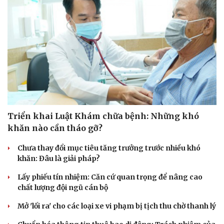
Triển khai Luật Khám chữa bệnh: Những khó
khăn nào cần tháo gỡ?
Văn hóa
Giải trí
Chưa thay đổi mục tiêu tăng trưởng trước nhiều khó
Sân khấu - Điện ảnh
Nghệ sĩ
khăn: Đâu là giải pháp?
Văn học
Thời trang
Âm nhạc
Sao Việt
Lấy phiếu tín nhiệm: Căn cứ quan trọng để nâng cao
Di sản
chất lượng đội ngũ cán bộ
Mở 'lối ra' cho các loại xe vi phạm bị tịch thu chờ thanh lý