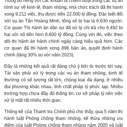
Trong đó riêng với các khoản bị chiếm đoạt trong các vụ án
hình sự về kinh tế, tham nhũng, nhà chức trách đã thi hành
xong 9.211 việc, thu được trên 22.000 tỷ đồng. Đặc biệt đối
với vụ án Tân Hoàng Minh, tổng số bị hại là 6.630 người.
Cơ quan Thi hành án dân sự đã xử lý chi trả cho 6.492 bị
hại với số tiền hơn 8.600 tỷ đồng. Cùng với đó, việc theo
dõi thi hành án hành chính ngày càng hiệu quả hơn. Các
cơ quan đã thi hành xong 896 bản án, quyết định hành
chính (tăng 30% so với năm 2023).
Thế giới
Multimedia
Đây là những kết quả rất đáng chú ý bởi từ trước tới nay.
Quan sát
Video
Tài sản phải xử lý trong các vụ án tham nhũng, kinh tế
Cuộc sống đó đây
Ảnh
thường có số lượng rất lớn, chủng loại đa dạng, ở nhiều
Hồ sơ
E-Magazine
địa phương khác nhau, tính chất pháp lý phức tạp. Nhiều
Infographic
trường hợp chưa đầy đủ thông tin, cơ sở pháp lý nên việc
xử lý mất rất nhiều thời gian.
Thống kê của Thanh tra Chính phủ cho thấy, qua 5 năm thi
hành luật Phòng chống tham nhũng, kế thừa những ưu
điểm của luật Phòng chống tham nhũng năm 2005 và luật