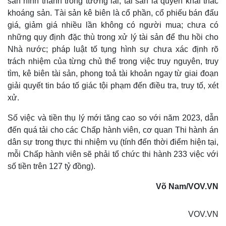
sản hình thành trong tương lai, tài sản là quyền khai thác
khoáng sản. Tài sản kê biên là cổ phần, cổ phiếu bán đấu
giá, giảm giá nhiều lần không có người mua; chưa có
những quy định đặc thù trong xử lý tài sản để thu hồi cho
Nhà nước; pháp luật tố tụng hình sự chưa xác định rõ
trách nhiệm của từng chủ thể trong việc truy nguyên, truy
tìm, kê biên tài sản, phong toả tài khoản ngay từ giai đoạn
giải quyết tin báo tố giác tội phạm đến điều tra, truy tố, xét
xử.
Thể thao
Ô tô - Xe máy
Bóng đá
Ô tô
Số việc và tiền thụ lý mới tăng cao so với năm 2023, dẫn
Lịch thi đấu bóng đá
Xe máy
đến quá tải cho các Chấp hành viên, cơ quan Thi hành án
Thế giới thể thao
Tư vấn
dân sự trong thực thi nhiệm vụ (tính đến thời điểm hiện tại,
eSports
mỗi Chấp hành viên sẽ phải tổ chức thi hành 233 việc với
Hậu trường
số tiền trên 127 tỷ đồng).
Võ Nam/VOV.VN
VOV.VN