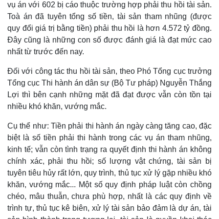
vụ án với 602 bị cáo thuộc trường hợp phải thu hồi tài sản.
Toà án đã tuyên tổng số tiền, tài sản tham nhũng (được
quy đổi giá trị bằng tiền) phải thu hồi là hơn 4.572 tỷ đồng.
Đây cũng là những con số được đánh giá là đạt mức cao
nhất từ trước đến nay.
Đối với công tác thu hồi tài sản, theo Phó Tổng cục trưởng
Tổng cục Thi hành án dân sự (Bộ Tư pháp) Nguyễn Thắng
Lợi thì bên cạnh những mặt đã đạt được vẫn còn tồn tại
nhiều khó khăn, vướng mắc.
Pháp luật
Quân sự - Quốc phòng
Vụ án
Vũ khí
Cụ thể như: Tiền phải thi hành án ngày càng tăng cao, đặc
Tin nóng
Việt Nam
biệt là số tiền phải thi hành trong các vụ án tham nhũng,
Tư vấn luật
Phân tích
kinh tế; vẫn còn tình trạng ra quyết định thi hành án không
chính xác, phải thu hồi; số lượng vật chứng, tài sản bị
tuyên tiêu hủy rất lớn, quy trình, thủ tục xử lý gặp nhiều khó
khăn, vướng mắc... Một số quy định pháp luật còn chồng
chéo, mâu thuẫn, chưa phù hợp, nhất là các quy định về
trình tự, thủ tục kê biên, xử lý tài sản bảo đảm là dự án, tài