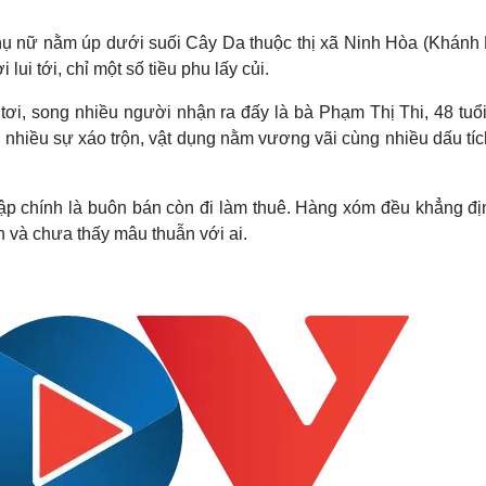
Lịch thi đấu bóng đá
Xe máy
Thế giới thể thao
Tư vấn
 phụ nữ nằm úp dưới suối Cây Da thuộc thị xã Ninh Hòa (Khánh 
eSports
V
ui tới, chỉ một số tiều phu lấy củi.
Hậu trường
tơi, song nhiều người nhận ra đấy là bà Phạm Thị Thi, 48 tuổ
Văn hóa
Giải trí
D
 nhiều sự xáo trộn, vật dụng nằm vương vãi cùng nhiều dấu tíc
Sân khấu - Điện ảnh
Nghệ sĩ
Văn học
Thời trang
Âm nhạc
Sao Việt
c
ập chính là buôn bán còn đi làm thuê. Hàng xóm đều khẳng đị
Di sản
 và chưa thấy mâu thuẫn với ai.