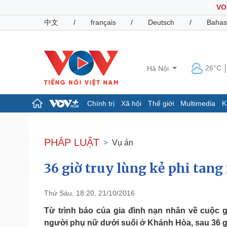
VO
中文
/
français
/
Deutsch
/
Bahas
26°C
Hà Nội
Chính trị
Xã hội
Thế giới
Multimedia
K
Chính trị
Xã hội
Đảng
Tin 24h
PHÁP LUẬT
Vụ án
Tổ chức nhân sự
Dự báo thời tiết
Quốc hội
Giáo dục
36 giờ truy lùng kẻ phi tang
Nhận diện sự thật
Dấu ấn VOV
Việc làm
Biển đảo
Thứ Sáu, 18:20, 21/10/2016
Pháp luật
Quân sự - Quốc phòng
Từ trình báo của gia đình nạn nhân về cuộc g
Vụ án
Vũ khí
người phụ nữ dưới suối ở Khánh Hòa, sau 36 g