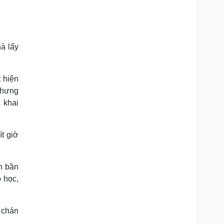
hà lấy
t hiện
 nhưng
 khai
t giờ
nh bần
 học,
 chán