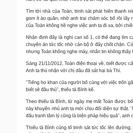
Tìm tới nhà của Toàn, trinh sát phát hiện thanh n
gom ít áo quần, nhờ anh trai chăm sóc bố rồi l
của Toàn không hề nghe việc anh ta đi xa, bởi chi
Nhận định đây là nghi can số 1, có thể đang tì
chuyên án tức tốc nhờ cán bộ ở đây chốt chặn. Cùn
nhưng Toàn không nghe máy, nhắn tin không thấy tr
Sáng 21/11/2012, Toàn điện thoại về, biết được cả
Anh ta thú nhận với chị dâu đã sát hại bà Thi.
"Tiếng ho khan của người bố cùng với việc trốn g
biết sẽ đầu thú", thiếu tá Bình kể.
Theo thiếu tá Bình, từ ngày mẹ mất Toàn được b
này khuyên nhủ anh ta mới chịu đối diện sự thật. 
đấu tranh tâm lý cũng là biện pháp hiệu quả", anh c
Thiếu tá Bình cùng tổ trinh sát tức tốc lên đường