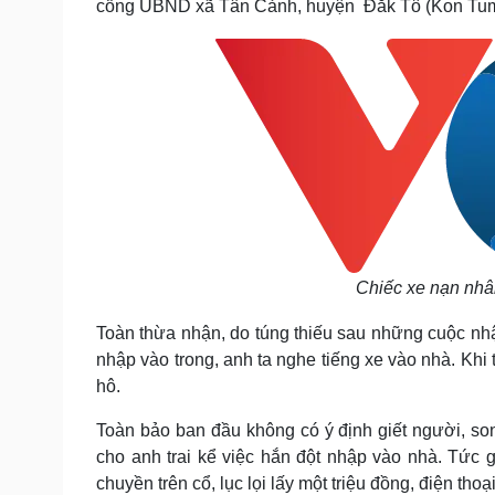
cổng UBND xã Tân Cảnh, huyện Đăk Tô (Kon Tu
Chiếc xe nạn nhân
Toàn thừa nhận, do túng thiếu sau những cuộc nhậ
nhập vào trong, anh ta nghe tiếng xe vào nhà. Khi 
hô.
Toàn bảo ban đầu không có ý định giết người, son
cho anh trai kể việc hắn đột nhập vào nhà. Tức gi
chuyền trên cổ, lục lọi lấy một triệu đồng, điện th