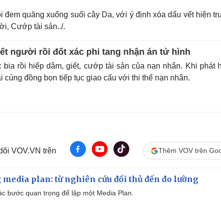
ồi đem quăng xuống suối cây Da, với ý định xóa dấu vết hiện t
i, Cướp tài sản../.
ết người rồi đốt xác phi tang nhận án tử hình
 bia rồi hiếp dâm, giết, cướp tài sản của nạn nhân. Khi phát 
i cùng đồng bọn tiếp tục giao cấu với thi thể nạn nhân.
 dõi VOV.VN trên
Thêm VOV trên Goo
 media plan: từ nghiên cứu đối thủ đến đo lường
 các bước quan trọng để lập một Media Plan.