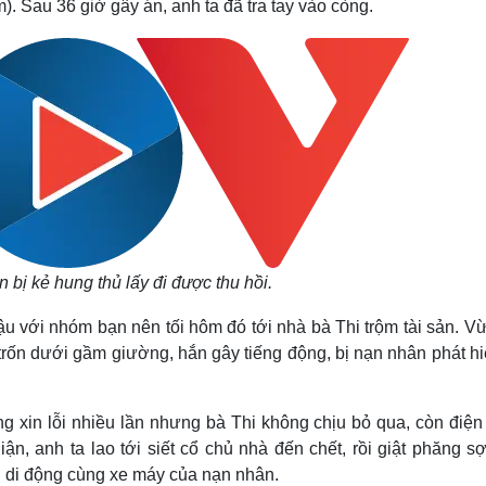
m).
Sau 36 giờ gây án, anh ta đã tra tay vào còng.
 bị kẻ hung thủ lấy đi được thu hồi.
u với nhóm bạn nên tối hôm đó tới nhà bà Thi trộm tài sản. Vừ
trốn dưới gầm giường, hắn gây tiếng động, bị nạn nhân phát hiệ
g xin lỗi nhiều lần nhưng bà Thi không chịu bỏ qua, còn điện 
ận, anh ta lao tới siết cổ chủ nhà đến chết, rồi giật phăng s
oại di động cùng xe máy của nạn nhân.