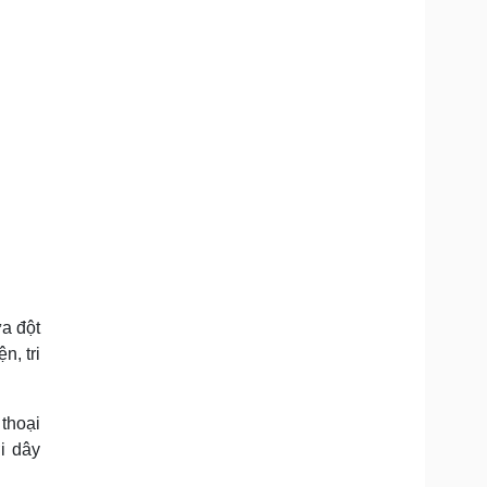
a đột
n, tri
thoại
ợi dây