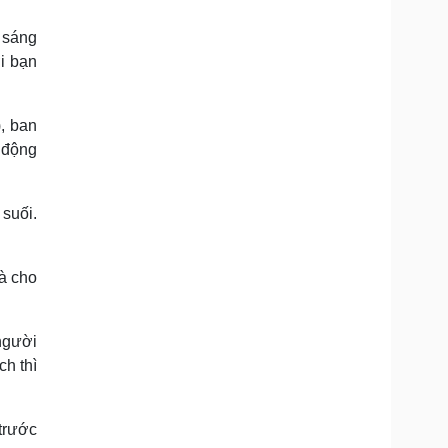
g sáng
i bạn
, ban
n động
 suối.
à cho
người
ch thì
 trước