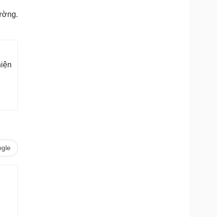
rường.
hiện
gle