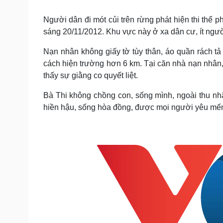
Tin nóng
Việt Nam
Tư vấn luật
Phân tích
Người dân đi mót củi trên rừng phát hiện thi thể
sáng 20/11/2012. Khu vực này ở xa dân cư, ít người l
Nạn nhân không giấy tờ tùy thân, áo quần rách tả 
Sức khỏe
Đời sống
cách hiện trường hơn 6 km. Tại căn nhà nạn nhân,
Dinh dưỡng - món ngon
Nhà đẹp
thấy sự giằng co quyết liệt.
Cây thuốc
Blog
Sản phụ khoa
Tình yêu - Gia đình
Bà Thi không chồng con, sống mình, ngoài thu nh
Nhi khoa
hiền hậu, sống hòa đồng, được mọi người yêu mến
Nam khoa
Làm đẹp - giảm cân
Phòng mạch online
Ăn sạch sống khỏe
Cải chính