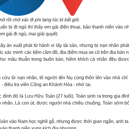
ữ rồi chở xác đi phi tang lúc bị bắt giữ.
ẩn bị đi ngủ thì thấy em gái điện thoại, bảo thanh niên vào n
em gái đi ngủ, mai giải quyết.
y án xuất phát từ hành vi lấy tài sản, nhưng bị nạn nhân phá
uộc xác minh các tiệm cầm đồ, địa điểm mua xe cũ trên địa bàn
 như mâu thuẫn trong buôn bán, hiềm khích cá nhân đều được
cứu từ nạn nhân, tố người tên Nụ cùng thôn lẻn vào nhà chỉ í
 - điều tra viên Công an Khánh Hòa - nhớ lại.
c định đó là Lưu Hữu Toàn (27 tuổi). Toàn sinh ra trong gia đì
n nhân. Là con út, được người nhà chiều chuộng, Toàn sớm bỏ
c Toàn vào Nam học nghề gỗ, nhưng được thời gian ngắn, anh ta
in vào thanh niên xung kích địa phương.