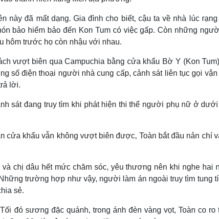
iên này đã mất dạng. Gia đình cho biết, cậu ta về nhà lúc rạn
ấy nón bảo hiểm bảo đến Kon Tum có việc gấp. Còn những ngườ
ều hôm trước họ còn nhậu với nhau.
m cách vượt biên qua Campuchia bằng cửa khẩu Bờ Y (Kon Tum)
g số điện thoại người nhà cung cấp, cảnh sát liên tục gọi vậ
ả lời.
nh sát đang truy tìm khi phát hiện thi thể người phụ nữ ở dưới
ần cửa khẩu vẫn không vượt biên được, Toàn bắt đầu nản chí v
ố và chị dâu hết mức chăm sóc, yêu thương nên khi nghe hai 
"Những trường hợp như vậy, người làm án ngoài truy tìm tung tí
hia sẻ.
. Tối đó sương đặc quánh, trong ánh đèn vàng vọt, Toàn co ro