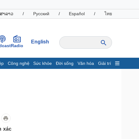
ສາລາວ
/
Русский
/
Español
/
ไทย
English
dcast
Radio
ệp
Công nghệ
Sức khỏe
Đời sống
Văn hóa
Giải trí
inh tế
Thị trường
ất động sản
Giá vàng
hởi nghiệp
Tiêu dùng
Tỷ giá
Chứng khoán
Giá cà phê
oanh nghiệp
Công nghệ
m xác
hông tin doanh nghiệp
Sành điệu