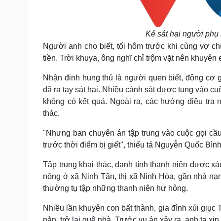
Kẻ sát hại người phụ n
Người anh cho biết, tối hôm trước khi cùng vợ chu
tiền. Trời khuya, ông nghĩ chỉ trộm vặt nên khuyên 
Nhận định hung thủ là người quen biết, động cơ gâ
đã ra tay sát hại. Nhiều cảnh sát được tung vào c
không có kết quả.
Ngoài ra, các hướng điều tra
thác.
"Nhưng ban chuyên án tập trung vào cuộc gọi cầu 
trước thời điểm bị giết", thiếu tá Nguyễn Quốc Bình
Tập trung khai thác, danh tính thanh niên được xá
nông ở xã Ninh Tân, thị xã Ninh Hòa, gần nhà nạ
thường tụ tập những thanh niên hư hỏng.
Nhiều lần khuyên con bất thành, gia đình xúi giụ
nản, trở lại quê nhà. Trước vụ án xảy ra, anh ta x