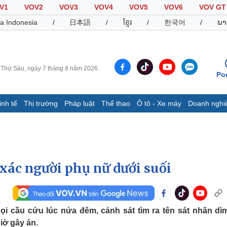
V1
VOV2
VOV3
VOV4
VOV5
VOV6
VOV GT
a Indonesia
/
日本語
/
ខ្មែរ
/
한국어
/
ພາ
Thứ Sáu, ngày 7 tháng 8 năm 2026
Po
inh tế
Thị trường
Pháp luật
Thể thao
Ô tô - Xe máy
Doanh nghi
Thế giới
Multimedia
K
Quan sát
Video
B
Cuộc sống đó đây
Ảnh
K
Hồ sơ
E-Magazine
 xác người phụ nữ dưới suối
Infographic
Thể thao
Ô tô - Xe máy
D
ọi cầu cứu lúc nửa đêm, cảnh sát tìm ra tên sát nhân dì
Bóng đá
Ô tô
T
iờ gây án.