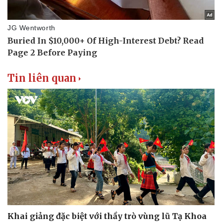
Tin liên quan
Du lịch
Podcast
Tư vấn
Câu chuyện thời sự
Săn Tour
Đọc truyện đêm khuya
check-in
Cửa sổ tình yêu
Kể chuyện cho bé
Hạt giống tâm hồn
Khai giảng đặc biệt với thầy trò vùng lũ Tạ Khoa