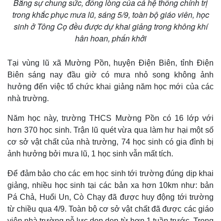
Bằng sự chung sức, đồng lòng của cả hệ thống chính trị
trong khắc phục mưa lũ, sáng 5/9, toàn bộ giáo viên, học
sinh ở Tông Cọ đều được dự khai giảng trong không khí
hân hoan, phấn khởi
Tại vùng lũ xã Mường Pồn, huyện Điện Biên, tỉnh Điện
Biên sáng nay đầu giờ có mưa nhỏ song không ảnh
hưởng đến việc tổ chức khai giảng năm học mới của các
nhà trường.
Năm học này, trường THCS Mường Pồn có 16 lớp với
hơn 370 học sinh. Trận lũ quét vừa qua làm hư hại một số
cơ sở vật chất của nhà trường, 74 học sinh có gia đình bị
ảnh hưởng bởi mưa lũ, 1 học sinh vẫn mất tích.
Kinh tế
Thị trường
Để đảm bảo cho các em học sinh tới trường đúng dịp khai
Bất động sản
Giá vàng
giảng, nhiều học sinh tại các bản xa hơn 10km như: bản
Khởi nghiệp
Tiêu dùng
Pá Chả, Huổi Un, Cò Chạy đã được huy động tới trường
Tỷ giá
Chứng khoán
từ chiều qua 4/9. Toàn bộ cơ sở vật chất đã được các giáo
Giá cà phê
viên nhà trường nỗ lực dọn dẹp từ hơn 1 tuần trước. Trong