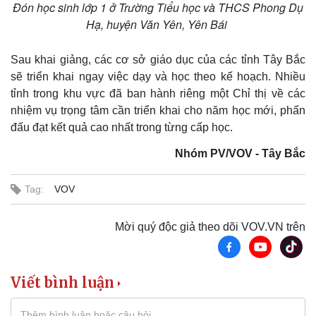
Đón học sinh lớp 1 ở Trường Tiểu học và THCS Phong Dụ
Hạ, huyện Văn Yên, Yên Bái
Doanh nghiệp
Công nghệ
Sau khai giảng, các cơ sở giáo dục của các tỉnh Tây Bắc
Thông tin doanh nghiệp
Sành điệu
Doanh nghiệp 24h
Tin Công nghệ
sẽ triển khai ngay việc dạy và học theo kế hoạch. Nhiều
Doanh nhân
Trải nghiệm
tỉnh trong khu vực đã ban hành riêng một Chỉ thị về các
Vì cộng đồng
Chuyển đổi số
nhiệm vụ trọng tâm cần triển khai cho năm học mới, phấn
đấu đạt kết quả cao nhất trong từng cấp học.
Nhóm PV/VOV - Tây Bắc
Tag:
VOV
Mời quý độc giả theo dõi VOV.VN trên
Viết bình luận