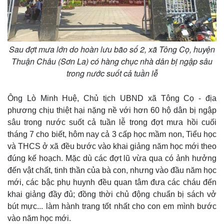
Sau đợt mưa lớn do hoàn lưu bão số 2, xã Tông Cọ, huyện
Thuận Châu (Sơn La) có hàng chục nhà dân bị ngập sâu
trong nước suốt cả tuần lễ
Ông Lò Minh Huệ, Chủ tịch UBND xã Tông Cọ - địa
phương chịu thiệt hại nặng nề với hơn 60 hộ dân bị ngập
sâu trong nước suốt cả tuần lễ trong đợt mưa hồi cuối
tháng 7 cho biết, hôm nay cả 3 cấp học mầm non, Tiểu học
Thế giới
Multimedia
và THCS ở xã đều bước vào khai giảng năm học mới theo
Quan sát
Video
đúng kế hoạch. Mặc dù các đợt lũ vừa qua có ảnh hưởng
Cuộc sống đó đây
Ảnh
đến vật chất, tinh thần của bà con, nhưng vào đầu năm học
Hồ sơ
E-Magazine
mới, các bậc phụ huynh đều quan tâm đưa các cháu đến
Infographic
khai giảng đầy đủ; đồng thời chủ động chuẩn bị sách vở
bút mực... làm hành trang tốt nhất cho con em mình bước
vào năm học mới.