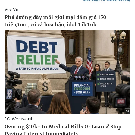
Sức khỏe
Đời sống
Dinh dưỡng - món ngon
Nhà đẹp
Cây thuốc
Blog
Sản phụ khoa
Tình yêu - Gia đình
Nhi khoa
Nam khoa
Làm đẹp - giảm cân
Phòng mạch online
Ăn sạch sống khỏe