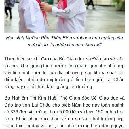
Học sinh Mường Pồn, Điện Biên vượt qua ảnh hưởng của
mưa lũ, tự tin bước vào năm học mới
Thực hiện sự chỉ đạo của Bộ Giáo dục và Đào tạo về việc
tổ chức khai giảng theo hướng tinh giảm, gọn nhẹ phù hợp
với tình hình thực tế của địa phương, sau khi rà soát các
điều kiện, nhiều đơn vị trường ở tỉnh biên giới Lai Châu
sáng nay đã tổ chức khai giảng liên trường.
Bà Nghiêm Thị Kim Huê, Phó Giám đốc Sở Giáo dục và
Đào tạo tỉnh Lai Châu cho biết: Năm học này toàn ngành
có 336 đơn vị trường, hơn 5.000 lớp và hơn 150 nghìn học
Pháp luật
Quân sự - Quốc phòng
sinh. Khắc phục khó khăn về cơ sở vật chất trường lớp,
Vụ án
Vũ khí
trang thiết bị dạy và học, các nhà trường hiện đang quyết