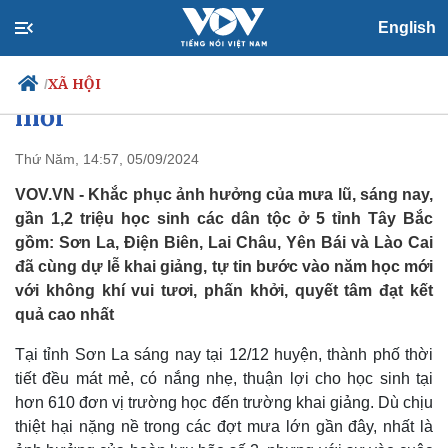
English
1,2 triệu học sinh Tây Bắc vượt
mưa lũ, tự tin bước vào năm học
XÃ HỘI
/
mới
Thứ Năm, 14:57, 05/09/2024
Chính trị
Xã hội
VOV.VN - Khắc phục ảnh hưởng của mưa lũ, sáng nay,
Đảng
Tin 24h
gần 1,2 triệu học sinh các dân tộc ở 5 tỉnh Tây Bắc
Tổ chức nhân sự
Dự báo thời tiết
gồm: Sơn La, Điện Biên, Lai Châu, Yên Bái và Lào Cai
Quốc hội
Giáo dục
đã cùng dự lễ khai giảng, tự tin bước vào năm học mới
Nhận diện sự thật
Dấu ấn VOV
với không khí vui tươi, phấn khởi, quyết tâm đạt kết
Việc làm
quả cao nhất
Biển đảo
Tại tỉnh Sơn La sáng nay tại 12/12 huyện, thành phố thời
tiết đều mát mẻ, có nắng nhẹ, thuận lợi cho học sinh tại
hơn 610 đơn vị trường học đến trường khai giảng. Dù chịu
thiệt hại nặng nề trong các đợt mưa lớn gần đây, nhất là