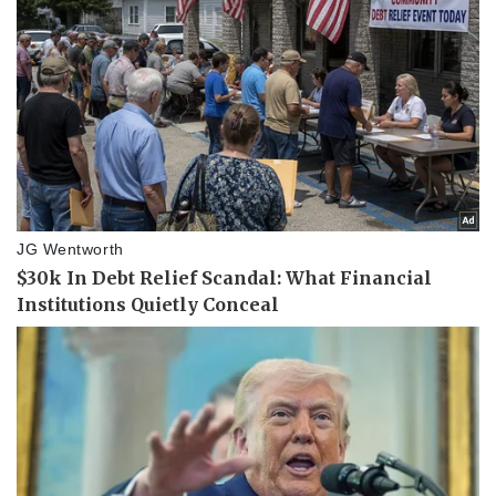
Văn hóa
Giải trí
Sân khấu - Điện ảnh
Nghệ sĩ
Văn học
Thời trang
Âm nhạc
Sao Việt
Di sản