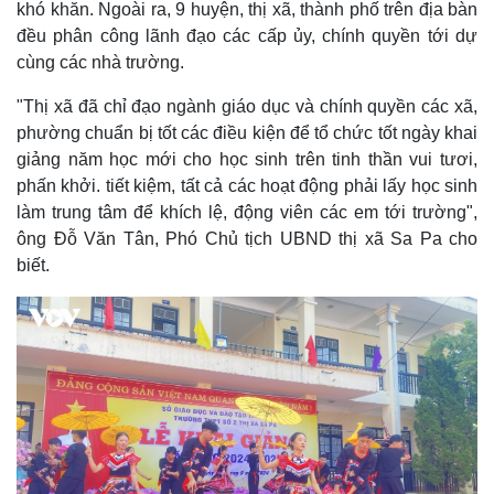
khó khăn. Ngoài ra, 9 huyện, thị xã, thành phố trên địa bàn
Bóng đá
Ô tô
đều phân công lãnh đạo các cấp ủy, chính quyền tới dự
Lịch thi đấu bóng đá
Xe máy
Thế giới thể thao
Tư vấn
cùng các nhà trường.
eSports
"Thị xã đã chỉ đạo ngành giáo dục và chính quyền các xã,
Hậu trường
phường chuẩn bị tốt các điều kiện để tổ chức tốt ngày khai
giảng năm học mới cho học sinh trên tinh thần vui tươi,
phấn khởi. tiết kiệm, tất cả các hoạt động phải lấy học sinh
làm trung tâm để khích lệ, động viên các em tới trường",
ông Đỗ Văn Tân, Phó Chủ tịch UBND thị xã Sa Pa cho
biết.