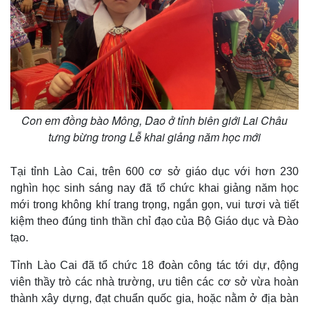
Con em đồng bào Mông, Dao ở tỉnh biên giới Lai Châu
tưng bừng trong Lễ khai giảng năm học mới
Tại tỉnh Lào Cai, trên 600 cơ sở giáo dục với hơn 230
nghìn học sinh sáng nay đã tổ chức khai giảng năm học
mới trong không khí trang trọng, ngắn gọn, vui tươi và tiết
kiệm theo đúng tinh thần chỉ đạo của Bộ Giáo dục và Đào
tạo.
Tỉnh Lào Cai đã tổ chức 18 đoàn công tác tới dự, động
viên thầy trò các nhà trường, ưu tiên các cơ sở vừa hoàn
thành xây dựng, đạt chuẩn quốc gia, hoặc nằm ở địa bàn
Thể thao
Ô tô - Xe máy