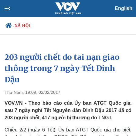
English
XÃ HỘI
/
203 người chết do tai nạn giao
Chính trị
Xã hội
Đảng
Tin 24h
thông trong 7 ngày Tết Đinh
Tổ chức nhân sự
Dự báo thời tiết
Dậu
Quốc hội
Giáo dục
Nhận diện sự thật
Dấu ấn VOV
Việc làm
Thứ Năm, 19:09, 02/02/2017
Biển đảo
VOV.VN - Theo báo cáo của Ủy ban ATGT Quốc gia,
sau 7 ngày nghỉ Tết Nguyên đán Đinh Dậu 2017 đã có
203 người chết, 417 người bị thương do TNGT.
Chiều 2/2 (ngày 6 Tết), Ủy ban ATGT Quốc gia cho biết,