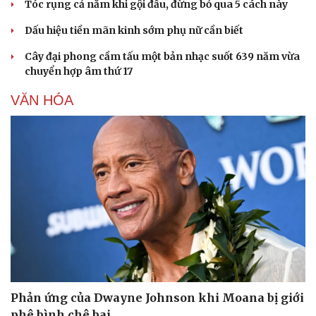
Tóc rụng cả nắm khi gội đầu, đừng bỏ qua 5 cách này
Dấu hiệu tiền mãn kinh sớm phụ nữ cần biết
Cây đại phong cầm tấu một bản nhạc suốt 639 năm vừa
chuyển hợp âm thứ 17
VĂN HÓA
Sức khỏe
Đời sống
Dinh dưỡng - món ngon
Nhà đẹp
Cây thuốc
Blog
Sản phụ khoa
Tình yêu - Gia đình
Nhi khoa
Nam khoa
Làm đẹp - giảm cân
Phòng mạch online
Ăn sạch sống khỏe
Phản ứng của Dwayne Johnson khi Moana bị giới
phê bình chê bai