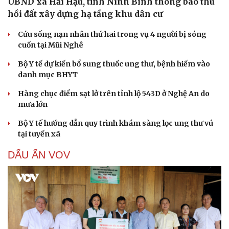
UBND xã Hải Hậu, tỉnh Ninh Bình thông báo thu
hồi đất xây dựng hạ tầng khu dân cư
Cứu sống nạn nhân thứ hai trong vụ 4 người bị sóng
cuốn tại Mũi Nghê
Bộ Y tế dự kiến bổ sung thuốc ung thư, bệnh hiếm vào
danh mục BHYT
Hàng chục điểm sạt lở trên tỉnh lộ 543D ở Nghệ An do
mưa lớn
Bộ Y tế hướng dẫn quy trình khám sàng lọc ung thư vú
tại tuyến xã
DẤU ẤN VOV