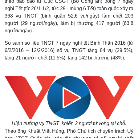
theo báo cáo từ Cục CSGT (Bộ Công an) trong 7 ngày
nghỉ Tết (từ 26/1-1/2, tức 29 - mùng 6 Tết) toàn quốc xảy ra
368 vụ TNGT (bình quân 52,6 vụ/ngày) làm chết 203
người (29 người/ngày), làm bị thương 417 người (63,8
người/ngày).
So sánh số liệu TNGT 7 ngày nghỉ tết Bính Thân 2016 (từ
6/2/2016 – 12/2/2016) số vụ TNGT tăng 84 vụ (29,5%),
tăng 21 người chết (11,5%), tăng 142 bị thương (48%).
Hiện trường vụ TNGT khiến 2 người tử vong tại chỗ.
Theo ông Khuất Việt Hùng, Phó Chủ tịch chuyên trách Uỷ