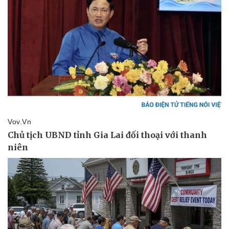
Vụ án
Vũ khí
Tin nóng
Việt Nam
Tư vấn luật
Phân tích