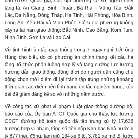
ban ATGT Quốc gia, các địa phương có số người chết
tăng là: An Giang, Bình Thuận, Bà Rịa – Vũng Tàu, Đắk
Lắc, Đà Nẵng, Đồng Tháp, Hà Tĩnh, Hải Phòng, Hòa Bình,
Long An, Yên Bái và Vĩnh Phúc. Có 5 địa phương không
xảy ra tai nạn giao thông: Bắc Ninh, Cao Bằng, Kom Tum,
Ninh Bình, Sơn La và Lào Cai.
Về tình hình ùn tắc giao thông trong 7 ngày nghỉ Tết, ông
Hùng cho biết, do có phương án chỉnh trang kết cấu hạ
tầng, tổ chức phân luồng hợp lý và tăng cường lực lượng
hướng dẫn giao thông, đồng thời do người dân cũng chủ
động chọn thời điểm đi lại tránh tập trung những khoảng
thời gian cao điểm nên tình trạng ùn tắc nghiêm trọng, kéo
dài đã giảm đáng kể so với những năm trước.
Về công tác xử phạt vi phạm Luật giao thông đường bộ,
báo cáo của Ủy ban ATGT Quốc gia cho thấy, lực lượng
CSGT đường bộ toàn quốc đã tập trung xử lý 17.636
trương hợp vi phạm, tổng số tiền nộp Kho bạc Nhà nước 6
tỷ 877 triệu đồng, tạm giữ 184 xe ô tô, 3.781 xe mô tô, tước