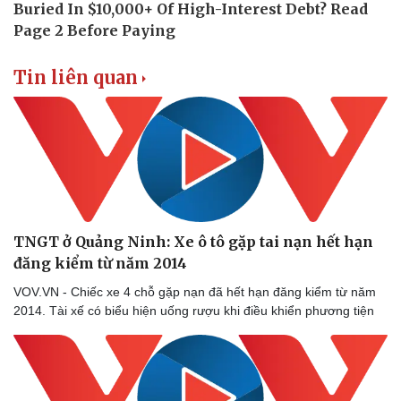
Thể thao
Ô tô - Xe máy
Bóng đá
Ô tô
Lịch thi đấu bóng đá
Xe máy
Tin liên quan
Thế giới thể thao
Tư vấn
eSports
Hậu trường
TNGT ở Quảng Ninh: Xe ô tô gặp tai nạn hết hạn
đăng kiểm từ năm 2014
VOV.VN - Chiếc xe 4 chỗ gặp nạn đã hết hạn đăng kiểm từ năm
2014. Tài xế có biểu hiện uống rượu khi điều khiển phương tiện