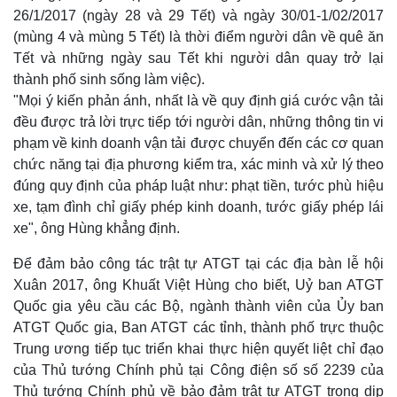
26/1/2017 (ngày 28 và 29 Tết) và ngày 30/01-1/02/2017
(mùng 4 và mùng 5 Tết) là thời điểm người dân về quê ăn
Tết và những ngày sau Tết khi người dân quay trở lại
thành phố sinh sống làm việc).
"Mọi ý kiến phản ánh, nhất là về quy định giá cước vận tải
đều được trả lời trực tiếp tới người dân, những thông tin vi
phạm về kinh doanh vận tải được chuyển đến các cơ quan
chức năng tại địa phương kiểm tra, xác minh và xử lý theo
đúng quy định của pháp luật như: phạt tiền, tước phù hiệu
xe, tạm đình chỉ giấy phép kinh doanh, tước giấy phép lái
xe", ông Hùng khẳng định.
Để đảm bảo công tác trật tự ATGT tại các địa bàn lễ hội
Xuân 2017, ông Khuất Việt Hùng cho biết, Uỷ ban ATGT
Quốc gia yêu cầu các Bộ, ngành thành viên của Ủy ban
ATGT Quốc gia, Ban ATGT các tỉnh, thành phố trực thuộc
Trung ương tiếp tục triển khai thực hiện quyết liệt chỉ đạo
của Thủ tướng Chính phủ tại Công điện số số 2239 của
Thủ tướng Chính phủ về bảo đảm trật tự ATGT trong dịp