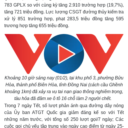
783 GPLX so với cùng kỳ tăng 2.910 trường hợp (19,7%),
tăng 721 triệu đồng. Lực lượng CSGT đường thủy kiểm tra
xử lý 851 trường hợp, phạt 283,5 triệu đồng tăng 595
trương hợp tăng 655 triệu đồng.
Khoảng 10 giờ sáng nay (01/2), tại khu phố 3, phường Bửu
Thế giới
Multimedia
Hòa, thành phố Biên Hòa, tỉnh Đồng Nai (cách cầu Ghềnh
Quan sát
Video
khoảng 1km) đã xảy ra vụ tai nạn giao thông nghiêm trọng,
Cuộc sống đó đây
Ảnh
tàu hỏa đã đâm xe ô tô 16 chỗ làm 2 người chết.
Hồ sơ
E-Magazine
Trong 7 ngày Tết, số lượt phản ánh qua đường dây nóng
Infographic
của Ủy ban ATGT Quốc gia giảm đáng kể so với Tết
những năm trước, với tổng số 250 lượt gọi/7 ngày; Các
cuộc gọi chủ yếu tập trung vào ngày cao điểm từ ngày 25-