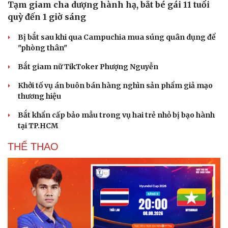
Tạm giam cha dượng hành hạ, bắt bé gái 11 tuổi
quỳ đến 1 giờ sáng
Bị bắt sau khi qua Campuchia mua súng quân dụng để
"phòng thân"
Bắt giam nữ TikToker Phượng Nguyễn
Khởi tố vụ án buôn bán hàng nghìn sản phẩm giả mạo
thương hiệu
Bắt khẩn cấp bảo mẫu trong vụ hai trẻ nhỏ bị bạo hành
tại TP.HCM
THỂ THAO
Du lịch
Podcast
Tư vấn
Câu chuyện thời sự
Săn Tour
Đọc truyện đêm khuya
check-in
Cửa sổ tình yêu
Kể chuyện cho bé