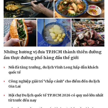
Những hương vị đưa TP.HCM thành thiên đường
ẩm thực đường phố hàng đầu thế giới
Nối đà tăng trưởng, du lịch Vĩnh Long hấp dẫn khách
Văn hóa
Giải trí
quốc tế
Sân khấu - Điện ảnh
Nghệ sĩ
Công nghiệp giải trí "chắp cánh" cho điểm đến du lịch
Văn học
Thời trang
Gia Lai
Âm nhạc
Sao Việt
Di sản
Hội chợ Du lịch quốc tế TP.HCM 2026 có quy mô lớn nhất
từ trước đến nay