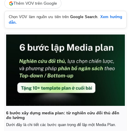
Thêm VOV trên Google
Chọn VOV làm nguồn ưu tiên trên
Google Search
.
Xem hướng
dẫn.
Kinh tế
Thị trường
Bất động sản
Giá vàng
6 bước xây dựng media plan: từ nghiên cứu đối thủ đến
Khởi nghiệp
Tiêu dùng
đo lường
Tỷ giá
Dưới đây là chi tiết các bước quan trọng để lập một Media Plan.
Chứng khoán