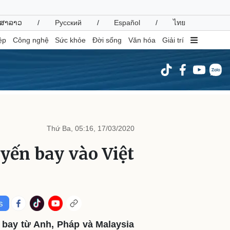
ສາລາວ
/
Русский
/
Español
/
ไทย
ệp
Công nghệ
Sức khỏe
Đời sống
Văn hóa
Giải trí
inh tế
Thị trường
ất động sản
Giá vàng
Thứ Ba, 05:16, 17/03/2020
hởi nghiệp
Tiêu dùng
Tỷ giá
uyến bay vào Việt
Chứng khoán
Giá cà phê
oanh nghiệp
Công nghệ
hông tin doanh nghiệp
Sành điệu
Doanh nghiệp 24h
Tin Công nghệ
 bay từ Anh, Pháp và Malaysia
Doanh nhân
Trải nghiệm