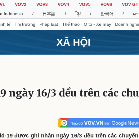
V1
VOV2
VOV3
VOV4
VOV5
VOV6
VOV GT
a Indonesia
/
日本語
/
ខ្មែរ
/
한국어
/
ພາ
inh tế
Thị trường
Pháp luật
Thể thao
Ô tô - Xe máy
Doanh nghi
XÃ HỘI
Thế giới
Multimedia
K
Quan sát
Video
B
Cuộc sống đó đây
Ảnh
K
Hồ sơ
E-Magazine
9 ngày 16/3 đều trên các ch
Infographic
Thể thao
Ô tô - Xe máy
D
Bóng đá
Ô tô
T
Lịch thi đấu bóng đá
Xe máy
id-19 được ghi nhận ngày 16/3 đều trên các chuyến
Thế giới thể thao
Tư vấn