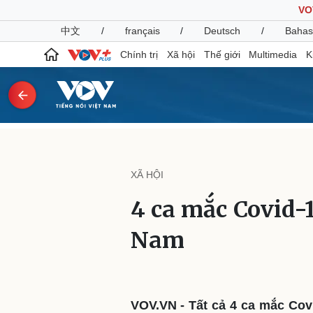
VO
中文
/
français
/
Deutsch
/
Bahas
Chính trị
Xã hội
Thế giới
Multimedia
K
Chính trị
Xã hội
Đảng
Tin 24h
XÃ HỘI
Tổ chức nhân sự
Dự báo thời tiết
Quốc hội
Giáo dục
4 ca mắc Covid-1
Nhận diện sự thật
Dấu ấn VOV
Việc làm
Nam
Biển đảo
Pháp luật
Quân sự - Quốc phòng
Vụ án
Vũ khí
Tin nóng
Việt Nam
VOV.VN - Tất cả 4 ca mắc Cov
Tư vấn luật
Phân tích