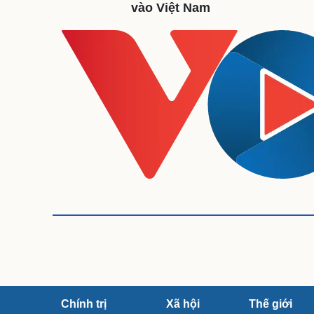
vào Việt Nam
Sức khỏe
Đời sống
Dinh dưỡng - món ngon
Nhà đẹp
Cây thuốc
Blog
Sản phụ khoa
Tình yêu - Gia đình
Nhi khoa
Nam khoa
Làm đẹp - giảm cân
Phòng mạch online
Ăn sạch sống khỏe
Cải chính
Chính trị
Xã hội
Thế giới