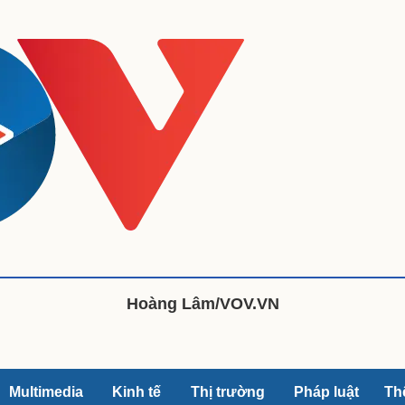
eSports
V
Hậu trường
Văn hóa
Giải trí
D
Sân khấu - Điện ảnh
Nghệ sĩ
Văn học
Thời trang
Âm nhạc
Sao Việt
c
Di sản
Hoàng Lâm/VOV.VN
Multimedia
Kinh tế
Thị trường
Pháp luật
Th