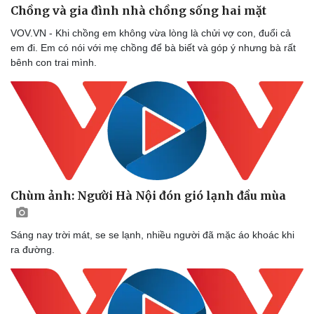
Chồng và gia đình nhà chồng sống hai mặt
VOV.VN - Khi chồng em không vừa lòng là chửi vợ con, đuổi cả
em đi. Em có nói với mẹ chồng để bà biết và góp ý nhưng bà rất
bênh con trai mình.
Doanh nghiệp
Công nghệ
Thông tin doanh nghiệp
Sành điệu
Doanh nghiệp 24h
Tin Công nghệ
Doanh nhân
Trải nghiệm
Vì cộng đồng
Chuyển đổi số
Chùm ảnh: Người Hà Nội đón gió lạnh đầu mùa
Sáng nay trời mát, se se lạnh, nhiều người đã mặc áo khoác khi
ra đường.