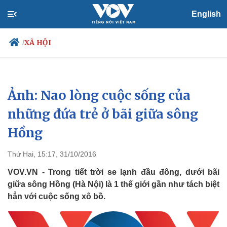
English
XÃ HỘI
/
Ảnh: Nao lòng cuộc sống của
Chính trị
Xã hội
Đảng
Tin 24h
những đứa trẻ ở bãi giữa sông
Tổ chức nhân sự
Dự báo thời tiết
Hồng
Quốc hội
Giáo dục
Nhận diện sự thật
Dấu ấn VOV
Việc làm
Thứ Hai, 15:17, 31/10/2016
Biển đảo
VOV.VN - Trong tiết trời se lạnh đầu đông, dưới bãi
giữa sông Hồng (Hà Nội) là 1 thế giới gần như tách biệt
hẳn với cuộc sống xô bồ.