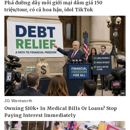
Thể thao
Ô tô - Xe máy
Bóng đá
Ô tô
Lịch thi đấu bóng đá
Xe máy
Thế giới thể thao
Tư vấn
eSports
Hậu trường