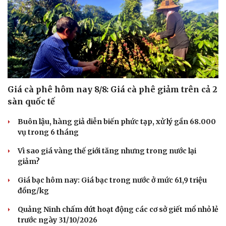
Giá cà phê hôm nay 8/8: Giá cà phê giảm trên cả 2
sàn quốc tế
Buôn lậu, hàng giả diễn biến phức tạp, xử lý gần 68.000
vụ trong 6 tháng
Vì sao giá vàng thế giới tăng nhưng trong nước lại
giảm?
Du lịch
Podcast
Giá bạc hôm nay: Giá bạc trong nước ở mức 61,9 triệu
đồng/kg
Tư vấn
Câu chuyện thời sự
Săn Tour
Đọc truyện đêm khuya
Quảng Ninh chấm dứt hoạt động các cơ sở giết mổ nhỏ lẻ
check-in
Cửa sổ tình yêu
trước ngày 31/10/2026
Kể chuyện cho bé