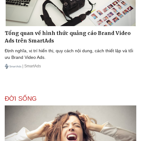
Tổng quan về hình thức quảng cáo Brand Video
Ads trên SmartAds
Sức khỏe
Đời sống
Định nghĩa, vị trí hiển thị, quy cách nội dung, cách thiết lập và tối
Dinh dưỡng - món ngon
Nhà đẹp
ưu Brand Video Ads.
Cây thuốc
Blog
| SmartAds
Sản phụ khoa
Tình yêu - Gia đình
Nhi khoa
Nam khoa
Làm đẹp - giảm cân
Phòng mạch online
ĐỜI SỐNG
Ăn sạch sống khỏe