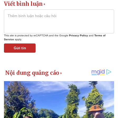
Vụ án
Vũ khí
Viết bình luận
Tin nóng
Việt Nam
Tư vấn luật
Phân tích
This site is protected by reCAPTCHA and the Google
Privacy Policy
and
Terms of
Service
apply.
Gửi tin