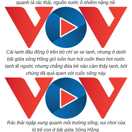
quanh là rác thải, nguồn nước ô nhiễm nặng nề.
Cái lạnh đầu đông ở trên bờ chỉ se se lạnh, nhưng ở dưới
bãi giữa sông Hồng gió luôn hun hút cuốn theo hơi nước
lạnh tê người, nhưng chẳng đứa trẻ nào cảm thấy lạnh, bởi
chúng đã quá quen với cuộc sống này.
Kinh tế
Thị trường
Bất động sản
Giá vàng
Khởi nghiệp
Tiêu dùng
Tỷ giá
Rác thải ngập xung quanh môi trường sống, vui chơi của
Chứng khoán
lũ trẻ con ở bãi giữa Sông Hồng.