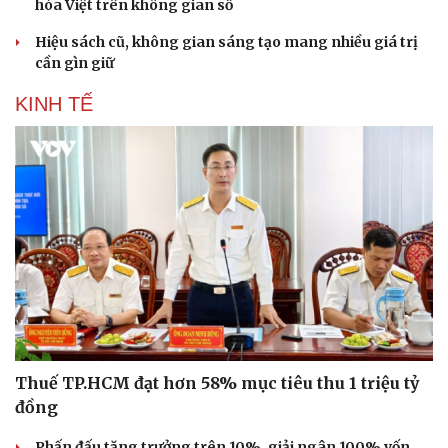
hóa Việt trên không gian số
Hiệu sách cũ, không gian sáng tạo mang nhiều giá trị
cần gìn giữ
KINH TẾ
Văn hóa
Giải trí
Sân khấu - Điện ảnh
Nghệ sĩ
Văn học
Thời trang
Âm nhạc
Sao Việt
Thuế TP.HCM đạt hơn 58% mục tiêu thu 1 triệu tỷ
Di sản
đồng
Phấn đấu tăng trưởng trên 10%, giải ngân 100% vốn