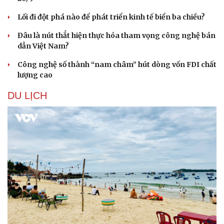
Lối đi đột phá nào để phát triển kinh tế biển ba chiều?
Đâu là nút thắt hiện thực hóa tham vọng công nghệ bán
dẫn Việt Nam?
Công nghệ số thành “nam châm” hút dòng vốn FDI chất
lượng cao
DU LỊCH
Du lịch
Podcast
Tư vấn
Câu chuyện thời sự
Săn Tour
Đọc truyện đêm khuya
check-in
Cửa sổ tình yêu
Kể chuyện cho bé