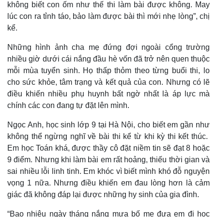
không biết con ốm như thế thi làm bài được không. May
lúc con ra tỉnh táo, bảo làm được bài thì mới nhẹ lòng”, chị
kể.
Những hình ảnh cha mẹ đứng đợi ngoài cổng trường
nhiều giờ dưới cái nắng đầu hè vốn đã trở nên quen thuộc
mỗi mùa tuyển sinh. Họ thấp thỏm theo từng buổi thi, lo
cho sức khỏe, tâm trạng và kết quả của con. Nhưng có lẽ
điều khiến nhiều phụ huynh bất ngờ nhất là áp lực mà
chính các con đang tự đặt lên mình.
Ngọc Anh, học sinh lớp 9 tại Hà Nội, cho biết em gần như
không thể ngừng nghĩ về bài thi kể từ khi kỳ thi kết thúc.
Em học Toán khá, được thầy cô đặt niềm tin sẽ đạt 8 hoặc
9 điểm. Nhưng khi làm bài em rất hoảng, thiếu thời gian và
sai nhiều lỗi linh tinh. Em khóc vì biết mình khó đỗ nguyện
vọng 1 nữa. Nhưng điều khiến em đau lòng hơn là cảm
giác đã không đáp lại được những hy sinh của gia đình.
“Bao nhiêu ngày tháng nắng mưa bố mẹ đưa em đi học