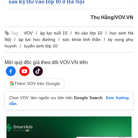
sau kỳ thi vào lớp 10 ở Hà Nội
Vụ án
Vũ khí
Tin nóng
Việt Nam
Tư vấn luật
Phân tích
Thu Hằng/VOV.VN
Tag:
VOV
áp lực tuổi 15
thi vào lớp 10
học sinh Hà
Nội
áp lực học đường
sức khỏe tinh thần
kỳ vọng phụ
huynh
tuyển sinh lớp 10
Mời quý độc giả theo dõi VOV.VN trên
Thêm VOV trên Google
Chọn VOV làm nguồn ưu tiên trên
Google Search
.
Xem hướng
dẫn.