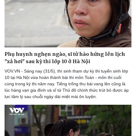
Phụ huynh nghẹn ngào, sĩ tử hào hứng lên lịch
"xả hơi" sau kỳ thi lớp 10 ở Hà Nội
VOV.VN - Sáng nay (31/5), thí sinh tham dự kỳ thi tuyển sinh lớp
10 tại Hà Nội vừa hoàn thành bài thi môn Toán - môn thi cuối
cùng trong kỳ thi năm nay. Tiếng trống thu bài vang lên cũng là
lúc hàng vạn gia đình và sĩ tử Thủ đô chính thức trút bỏ được áp
lực tâm lý sau chuỗi ngày dài miệt mài ôn luyện.