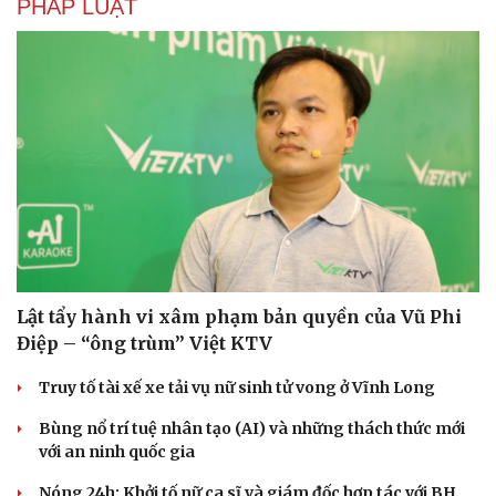
PHÁP LUẬT
Lật tẩy hành vi xâm phạm bản quyền của Vũ Phi
Điệp – “ông trùm” Việt KTV
Truy tố tài xế xe tải vụ nữ sinh tử vong ở Vĩnh Long
Bùng nổ trí tuệ nhân tạo (AI) và những thách thức mới
với an ninh quốc gia
Cải chính
Nóng 24h: Khởi tố nữ ca sĩ và giám đốc hợp tác với BH