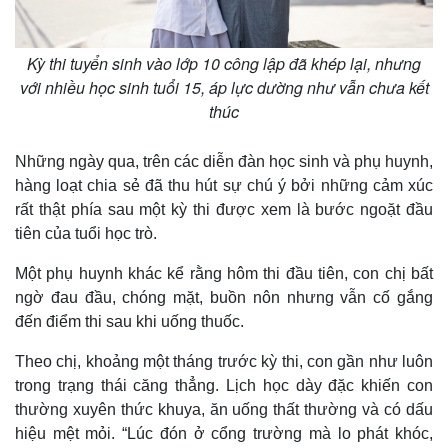
Kỳ thi tuyển sinh vào lớp 10 công lập đã khép lại, nhưng
với nhiều học sinh tuổi 15, áp lực dường như vẫn chưa kết
thúc
Những ngày qua, trên các diễn đàn học sinh và phụ huynh,
hàng loạt chia sẻ đã thu hút sự chú ý bởi những cảm xúc
rất thật phía sau một kỳ thi được xem là bước ngoặt đầu
tiên của tuổi học trò.
Một phụ huynh khác kể rằng hôm thi đầu tiên, con chị bất
Thế giới
Multimedia
ngờ đau đầu, chóng mặt, buồn nôn nhưng vẫn cố gắng
Quan sát
Video
đến điểm thi sau khi uống thuốc.
Cuộc sống đó đây
Ảnh
Hồ sơ
E-Magazine
Theo chị, khoảng một tháng trước kỳ thi, con gần như luôn
Infographic
trong trạng thái căng thẳng. Lịch học dày đặc khiến con
thường xuyên thức khuya, ăn uống thất thường và có dấu
hiệu mệt mỏi. “Lúc đón ở cổng trường mà lo phát khóc,