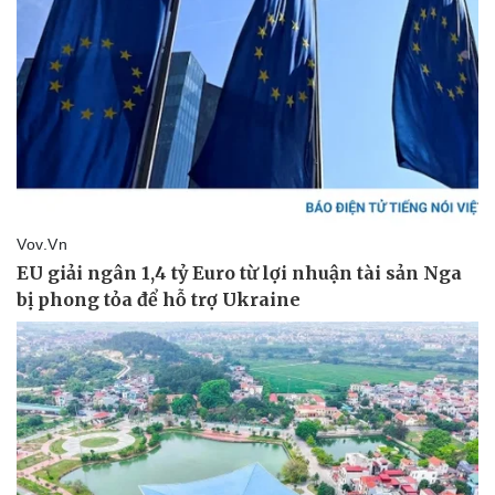
Thể thao
Ô tô - Xe máy
Bóng đá
Ô tô
Lịch thi đấu bóng đá
Xe máy
Thế giới thể thao
Tư vấn
eSports
Hậu trường