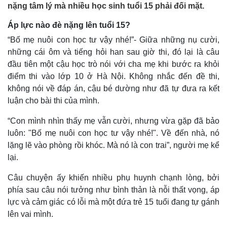
nặng tâm lý mà nhiều học sinh tuổi 15 phải đối mặt.
Áp lực nào đè nặng lên tuổi 15?
“Bố mẹ nuôi con học tư vậy nhé!”- Giữa những nụ cười,
những cái ôm và tiếng hỏi han sau giờ thi, đó lại là câu
đầu tiên một cậu học trò nói với cha mẹ khi bước ra khỏi
điểm thi vào lớp 10 ở Hà Nội. Không nhắc đến đề thi,
không nói về đáp án, cậu bé dường như đã tự đưa ra kết
luận cho bài thi của mình.
“Con mình nhìn thấy mẹ vẫn cười, nhưng vừa gặp đã bảo
luôn: "Bố mẹ nuôi con học tư vậy nhé!". Về đến nhà, nó
lặng lẽ vào phòng rồi khóc. Mà nó là con trai”, người mẹ kể
lại.
Câu chuyện ấy khiến nhiều phụ huynh chạnh lòng, bởi
phía sau câu nói tưởng như bình thản là nỗi thất vọng, áp
lực và cảm giác có lỗi mà một đứa trẻ 15 tuổi đang tự gánh
lên vai mình.