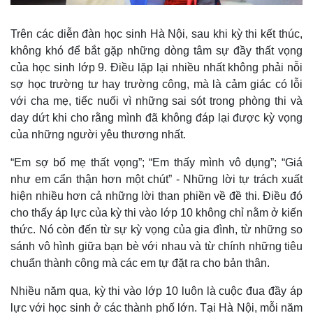
Giá cà phê
Trên các diễn đàn học sinh Hà Nội, sau khi kỳ thi kết thúc,
không khó để bắt gặp những dòng tâm sự đầy thất vọng
của học sinh lớp 9. Điều lặp lại nhiều nhất không phải nỗi
sợ học trường tư hay trường công, mà là cảm giác có lỗi
với cha mẹ, tiếc nuối vì những sai sót trong phòng thi và
day dứt khi cho rằng mình đã không đáp lại được kỳ vọng
của những người yêu thương nhất.
“Em sợ bố mẹ thất vọng”; “Em thấy mình vô dụng”; “Giá
như em cẩn thận hơn một chút” - Những lời tự trách xuất
hiện nhiều hơn cả những lời than phiền về đề thi. Điều đó
cho thấy áp lực của kỳ thi vào lớp 10 không chỉ nằm ở kiến
thức. Nó còn đến từ sự kỳ vọng của gia đình, từ những so
sánh vô hình giữa bạn bè với nhau và từ chính những tiêu
chuẩn thành công mà các em tự đặt ra cho bản thân.
Nhiều năm qua, kỳ thi vào lớp 10 luôn là cuộc đua đầy áp
lực với học sinh ở các thành phố lớn. Tại Hà Nội, mỗi năm