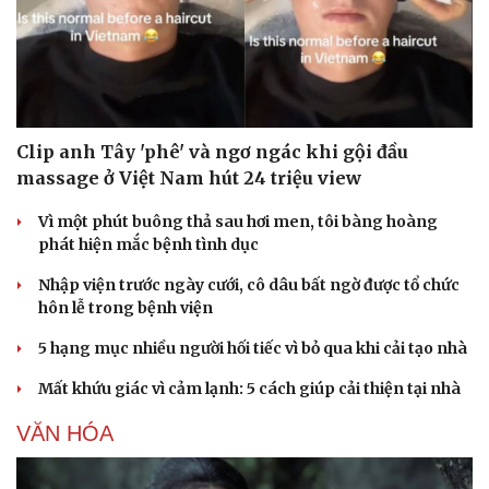
Clip anh Tây 'phê' và ngơ ngác khi gội đầu
massage ở Việt Nam hút 24 triệu view
Vì một phút buông thả sau hơi men, tôi bàng hoàng
phát hiện mắc bệnh tình dục
Nhập viện trước ngày cưới, cô dâu bất ngờ được tổ chức
hôn lễ trong bệnh viện
Văn hóa
Giải trí
5 hạng mục nhiều người hối tiếc vì bỏ qua khi cải tạo nhà
Sân khấu - Điện ảnh
Nghệ sĩ
Văn học
Thời trang
Mất khứu giác vì cảm lạnh: 5 cách giúp cải thiện tại nhà
Âm nhạc
Sao Việt
Di sản
VĂN HÓA