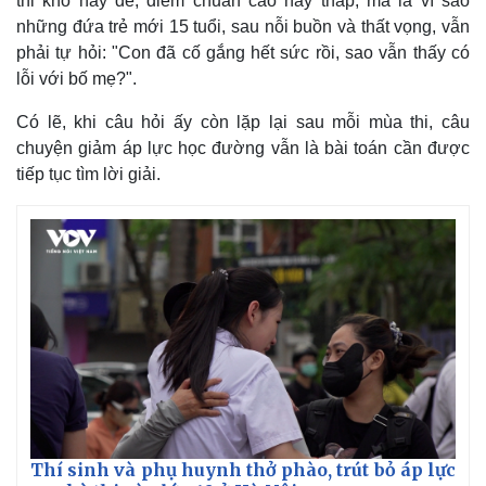
thi khó hay dễ, điểm chuẩn cao hay thấp, mà là vì sao
những đứa trẻ mới 15 tuổi, sau nỗi buồn và thất vọng, vẫn
phải tự hỏi: "Con đã cố gắng hết sức rồi, sao vẫn thấy có
lỗi với bố mẹ?".
Có lẽ, khi câu hỏi ấy còn lặp lại sau mỗi mùa thi, câu
chuyện giảm áp lực học đường vẫn là bài toán cần được
tiếp tục tìm lời giải.
Pháp luật
Quân sự - Quốc phòng
Thí sinh và phụ huynh thở phào, trút bỏ áp lực