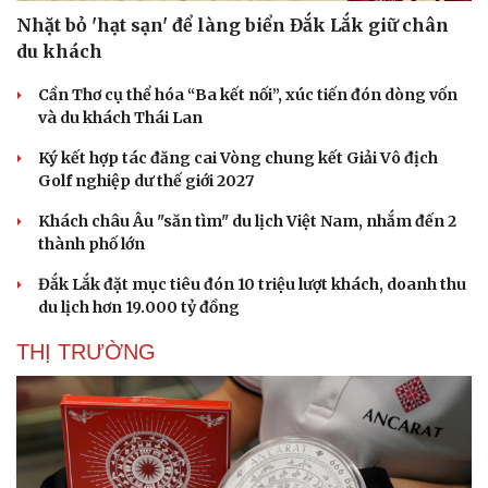
Hạt giống tâm hồn
Nhặt bỏ 'hạt sạn' để làng biển Đắk Lắk giữ chân
du khách
Cần Thơ cụ thể hóa “Ba kết nối”, xúc tiến đón dòng vốn
và du khách Thái Lan
Ký kết hợp tác đăng cai Vòng chung kết Giải Vô địch
Golf nghiệp dư thế giới 2027
Khách châu Âu "săn tìm" du lịch Việt Nam, nhắm đến 2
thành phố lớn
Đắk Lắk đặt mục tiêu đón 10 triệu lượt khách, doanh thu
du lịch hơn 19.000 tỷ đồng
THỊ TRƯỜNG