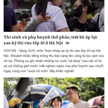
Thí sinh và phụ huynh thở phào, trút bỏ áp lực
Sức khỏe
Đời sống
sau kỳ thi vào lớp 10 ở Hà Nội
Dinh dưỡng - món ngon
Nhà đẹp
Cây thuốc
Blog
VOV.VN - Sáng 31/5, môn Toán khép lại kỳ thi vào lớp 10 tại Hà
Sản phụ khoa
Tình yêu - Gia đình
Nội. Khoảnh khắc tiếng trống thu bài vang lên cũng là lúc cảm xúc
Nhi khoa
vỡ òa. Phóng sự ghi nhận những nụ cười "xả láng" của các sĩ tử
Nam khoa
và cả những giọt nước mắt nghẹn ngào của phụ huynh sau chuỗi
Làm đẹp - giảm cân
ngày cùng con "vượt vũ môn" đầy khắc nghiệt.
Phòng mạch online
Ăn sạch sống khỏe