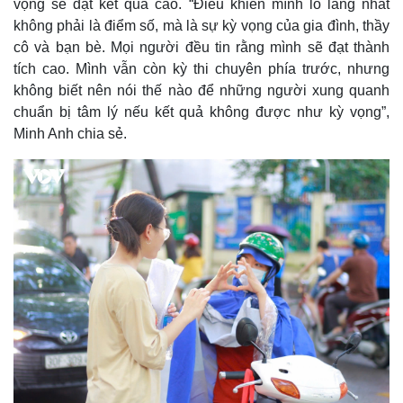
vọng sẽ đạt kết quả cao. “Điều khiến mình lo lắng nhất
không phải là điểm số, mà là sự kỳ vọng của gia đình, thầy
cô và bạn bè. Mọi người đều tin rằng mình sẽ đạt thành
tích cao. Mình vẫn còn kỳ thi chuyên phía trước, nhưng
không biết nên nói thế nào để những người xung quanh
chuẩn bị tâm lý nếu kết quả không được như kỳ vọng”,
Minh Anh chia sẻ.
Kinh tế
Thị trường
Bất động sản
Giá vàng
Khởi nghiệp
Tiêu dùng
Tỷ giá
Chứng khoán