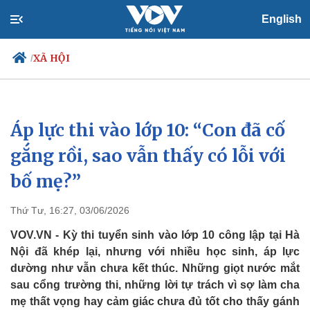
English
XÃ HỘI
/
Áp lực thi vào lớp 10: “Con đã cố
Chính trị
Xã hội
Đảng
Tin 24h
gắng rồi, sao vẫn thấy có lỗi với
Tổ chức nhân sự
Dự báo thời tiết
bố mẹ?”
Quốc hội
Giáo dục
Nhận diện sự thật
Dấu ấn VOV
Việc làm
Thứ Tư, 16:27, 03/06/2026
Biển đảo
VOV.VN - Kỳ thi tuyển sinh vào lớp 10 công lập tại Hà
Nội đã khép lại, nhưng với nhiều học sinh, áp lực
dường như vẫn chưa kết thúc. Những giọt nước mắt
sau cổng trường thi, những lời tự trách vì sợ làm cha
mẹ thất vọng hay cảm giác chưa đủ tốt cho thấy gánh