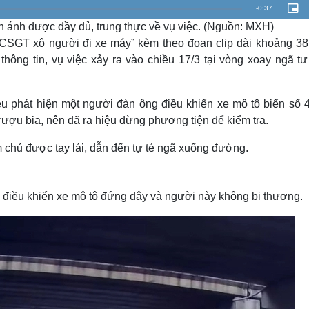
Lịch thi đấu bóng đá
Xe máy
R
-
0:37
P
i
Thế giới thể thao
Tư vấn
n ánh được đầy đủ, trung thực về vụ việc. (Nguồn: MXH)
c
e
t
eSports
V
u
 “CSGT xô người đi xe máy” kèm theo đoạn clip dài khoảng 38 
r
Hậu trường
m
e
g tin, vụ việc xảy ra vào chiều 17/3 tại vòng xoay ngã tư
-
i
a
Văn hóa
Giải trí
n
D
-
P
i
Sân khấu - Điện ảnh
Nghệ sĩ
i
c
ệu phát hiện một người đàn ông điều khiển xe mô tô biển số 
Văn học
Thời trang
t
n
u
rượu bia, nên đã ra hiệu dừng phương tiện để kiểm tra.
Âm nhạc
Sao Việt
c
r
e
i
Di sản
 chủ được tay lái, dẫn đến tự té ngã xuống đường.
n
g
 điều khiển xe mô tô đứng dậy và người này không bị thương.
T
i
m
e