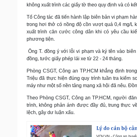
không xuất trình các giấy tờ theo quy định và có kết
Tổ Công tác đã tiến hành lập biên bản vi phạm hàn
trong hơi thở có nồng độ cồn vượt quá 0,4 mg/L k
xuất trình căn cước công dân khi có yêu cầu ki
phương tiện.
Ông T. đồng ý với lỗi vi phạm và ký tên vào biên 
đồng, tước giấy phép lái xe từ 22 - 24 tháng.
Phòng CSGT, Công an TP.HCM khẳng định trong q
Triệu đã thực hiện đúng quy trình tuần tra kiểm 
máy như một số nền tảng mạng xã hội đã nêu. Đồng
Theo Phòng CSGT, Công an TP.HCM, người đăng t
trình, không phản ánh được đầy đủ, trung thực về
lệch, gây dư luận xấu.
Lý do cán bộ cả
VOV.VN - Công an huyện