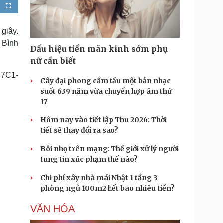
Doanh nghiệp 24h
Tin Công nghệ
F
u
Doanh nhân
Trải nghiệm
l
l
ì cộng đồng
Chuyển đổi số
s
giây.
c
r
 Bình
e
Dấu hiệu tiền mãn kinh sớm phụ
e
u lịch
n
Podcast
nữ cần biết
Tư vấn
Câu chuyện thời sự
47C1-
Săn Tour
Đọc truyện đêm khuya
Cây đại phong cầm tấu một bản nhạc
heck-in
Cửa sổ tình yêu
suốt 639 năm vừa chuyển hợp âm thứ
Kể chuyện cho bé
17
Hạt giống tâm hồn
Hôm nay vào tiết lập Thu 2026: Thời
tiết sẽ thay đổi ra sao?
Bôi nhọ trên mạng: Thế giới xử lý người
tung tin xúc phạm thế nào?
Chi phí xây nhà mái Nhật 1 tầng 3
phòng ngủ 100m2 hết bao nhiêu tiền?
VĂN HÓA