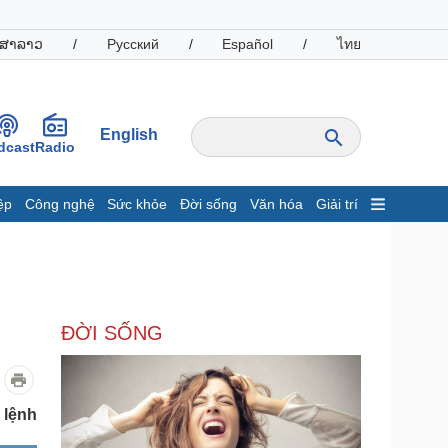
ສາລາວ
/
Русский
/
Español
/
ไทย
English
dcast
Radio
ệp
Công nghệ
Sức khỏe
Đời sống
Văn hóa
Giải trí
inh tế
Thị trường
ất động sản
Giá vàng
hởi nghiệp
Tiêu dùng
Tỷ giá
ĐỜI SỐNG
Chứng khoán
Giá cà phê
oanh nghiệp
Công nghệ
 lệnh
hông tin doanh nghiệp
Sành điệu