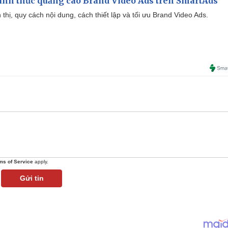
ình thức quảng cáo Brand Video Ads trên SmartAds
ển thị, quy cách nội dung, cách thiết lập và tối ưu Brand Video Ads.
ms of Service
apply.
Gửi tin