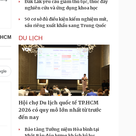
Đắk Lắk yêu cầu giảm thủ tục, thúc đẩy
nghiên cứu và ứng dụng khoa học
50 cơ sở đủ điều kiện kiểm nghiệm mít,
sầu riêng xuất khẩu sang Trung Quốc
.HCM
DU LỊCH
gle
Hội chợ Du lịch quốc tế TP.HCM
2026 có quy mô lớn nhất từ trước
đến nay
Bảo tàng Tưởng niệm Hòa bình tại
Nhật Bản đón lượng khách kỷ lục