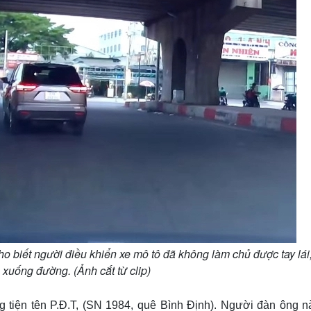
iết người điều khiển xe mô tô đã không làm chủ được tay lái
 xuống đường. (Ảnh cắt từ clip)
g tiện tên P.Đ.T, (SN 1984, quê Bình Định). Người đàn ông n