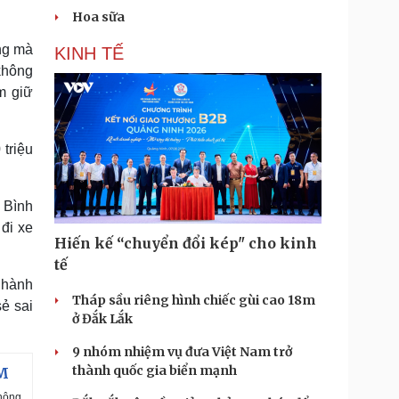
Hoa sữa
ờng mà
KINH TẾ
không
m giữ
 triệu
 Bình
đi xe
Hiến kế “chuyển đổi kép" cho kinh
tế
 hành
Tháp sầu riêng hình chiếc gùi cao 18m
ẻ sai
ở Đắk Lắk
9 nhóm nhiệm vụ đưa Việt Nam trở
thành quốc gia biển mạnh
CM
thông