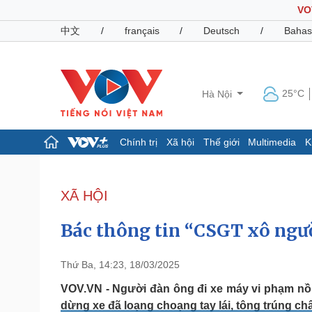
VO
中文
/
français
/
Deutsch
/
Bahas
25°C
Hà Nội
Chính trị
Xã hội
Thế giới
Multimedia
K
Chính trị
Xã hội
Đảng
Tin 24h
XÃ HỘI
Tổ chức nhân sự
Dự báo thời tiết
Quốc hội
Giáo dục
Bác thông tin “CSGT xô ngườ
Nhận diện sự thật
Dấu ấn VOV
Việc làm
Biển đảo
Thứ Ba, 14:23, 18/03/2025
Pháp luật
Quân sự - Quốc phòng
VOV.VN - Người đàn ông đi xe máy vi phạm nồn
dừng xe đã loạng choạng tay lái, tông trúng ch
Vụ án
Vũ khí