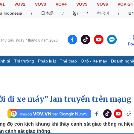
V1
VOV2
VOV3
VOV4
VOV5
VOV6
VOV GT
a Indonesia
/
日本語
/
ខ្មែរ
/
한국어
/
ພາ
Thứ Sáu, ngày 7 tháng 8 năm 2026
Po
inh tế
Thị trường
Pháp luật
Thể thao
Ô tô - Xe máy
Doanh nghi
Thế giới
Multimedia
K
Quan sát
Video
B
Cuộc sống đó đây
Ảnh
K
Hồ sơ
E-Magazine
i đi xe máy” lan truyền trên mạng
Infographic
Thể thao
Ô tô - Xe máy
D
g độ cồn kịch khung khi thấy cảnh sát giao thông ra hiệu
ân cảnh sát giao thông.
Bóng đá
Ô tô
T