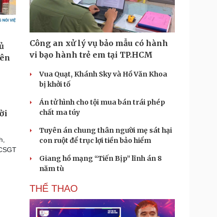
Công an xử lý vụ bảo mẫu có hành
vi bạo hành trẻ em tại TP.HCM
Vua Quạt, Khánh Sky và Hồ Văn Khoa
bị khởi tố
Án tử hình cho tội mua bán trái phép
chất ma túy
ời
Tuyên án chung thân người mẹ sát hại
h,
con ruột để trục lợi tiền bảo hiểm
t CSGT
Giang hồ mạng “Tiến Bịp” lĩnh án 8
năm tù
THỂ THAO