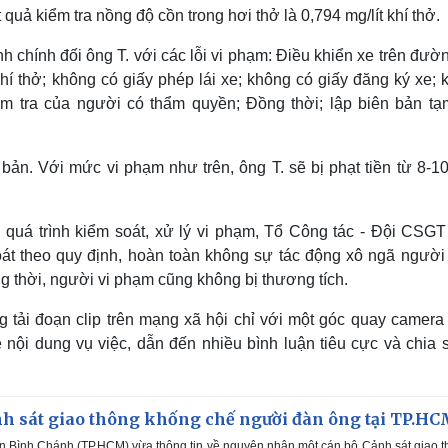
 quả kiểm tra nồng độ cồn trong hơi thở là 0,794 mg/lít khí thở.
h chính đối ông T. với các lỗi vi phạm: Điều khiển xe trên đư
hí thở; không có giấy phép lái xe; không có giấy đăng ký xe; 
ểm tra của người có thẩm quyền; Đồng thời; lập biên bản tạ
bản. Với mức vi phạm như trên, ông T. sẽ bị phạt tiền từ 8-10
uá trình kiểm soát, xử lý vi phạm, Tổ Công tác - Đội CSGT
soát theo quy định, hoàn toàn không sự tác động xô ngã người 
 thời, người vi phạm cũng không bị thương tích.
ải đoạn clip trên mạng xã hội chỉ với một góc quay camera
 nội dung vụ việc, dẫn đến nhiều bình luận tiêu cực và chia s
nh sát giao thông khống chế người đàn ông tại TP.H
 Bình Chánh (TP.HCM) vừa thông tin về nguyên nhân một cán bộ Cảnh sát giao 