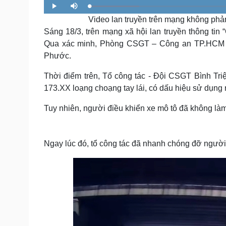
Tin nóng
Việt Nam
L
P
M
o
l
u
Tư vấn luật
Phân tích
a
Video lan truyền trên mạng không phả
a
t
d
y
e
e
Sáng 18/3, trên mạng xã hội lan truyền thông tin
d
:
Qua xác minh, Phòng CSGT – Công an TP.HCM thôn
1
5
.
Sức khỏe
Đời sống
Phước.
8
9
Dinh dưỡng - món ngon
Nhà đẹp
%
Thời điểm trên, Tổ công tác - Đội CSGT Bình Tri
Cây thuốc
Blog
173.XX loạng choạng tay lái, có dấu hiệu sử dụng 
Sản phụ khoa
Tình yêu - Gia đình
Nhi khoa
Tuy nhiên, người điều khiển xe mô tô đã không làm
Nam khoa
Làm đẹp - giảm cân
Phòng mạch online
Ăn sạch sống khỏe
Ngay lúc đó, tổ công tác đã nhanh chóng đỡ người
Cải chính