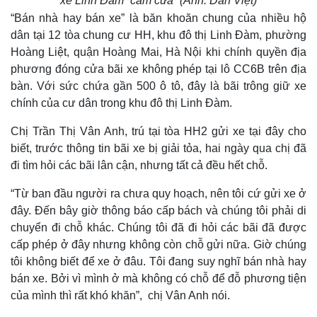
xe Linh Đàm “cấm cửa” (Ảnh: Dân Việt)
“Bán nhà hay bán xe” là băn khoăn chung của nhiều hộ
dân tại 12 tòa chung cư HH, khu đô thị Linh Đàm, phường
Hoàng Liệt, quận Hoàng Mai, Hà Nội khi chính quyền địa
phương đóng cửa bãi xe không phép tại lô CC6B trên địa
bàn. Với sức chứa gần 500 ô tô, đây là bãi trông giữ xe
chính của cư dân trong khu đô thị Linh Đàm.
Chị Trần Thị Vân Anh, trú tại tòa HH2 gửi xe tại đây cho
biết, trước thông tin bãi xe bị giải tỏa, hai ngày qua chị đã
đi tìm hỏi các bãi lân cận, nhưng tất cả đều hết chỗ.
“Từ ban đầu người ra chưa quy hoạch, nên tôi cứ gửi xe ở
đây. Đến bây giờ thông báo cấp bách và chúng tôi phải di
chuyển đi chỗ khác. Chúng tôi đã đi hỏi các bãi đã được
cấp phép ở đây nhưng không còn chỗ gửi nữa. Giờ chúng
tôi không biết để xe ở đâu. Tôi đang suy nghĩ bán nhà hay
bán xe. Bởi vì mình ở mà không có chỗ để đỗ phương tiện
của mình thì rất khó khăn”, chị Vân Anh nói.