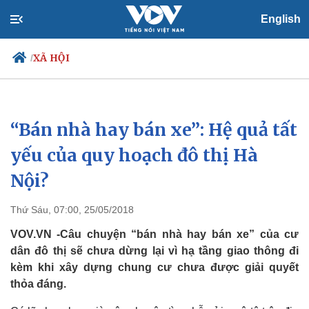
English
XÃ HỘI
/
“Bán nhà hay bán xe”: Hệ quả tất
Chính trị
Xã hội
Đảng
Tin 24h
yếu của quy hoạch đô thị Hà
Tổ chức nhân sự
Dự báo thời tiết
Nội?
Quốc hội
Giáo dục
Nhận diện sự thật
Dấu ấn VOV
Việc làm
Thứ Sáu, 07:00, 25/05/2018
Biển đảo
VOV.VN -Câu chuyện “bán nhà hay bán xe” của cư
dân đô thị sẽ chưa dừng lại vì hạ tầng giao thông đi
kèm khi xây dựng chung cư chưa được giải quyết
thỏa đáng.