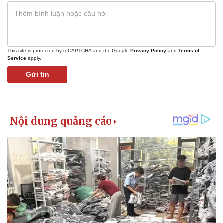
Vụ án
Vũ khí
Tin nóng
Việt Nam
Tư vấn luật
Phân tích
This site is protected by reCAPTCHA and the Google
Privacy Policy
and
Terms of
Service
apply.
Gửi tin