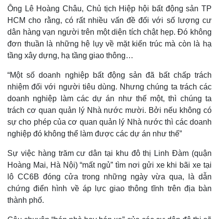
Ông Lê Hoàng Châu, Chủ tịch Hiệp hội bất động sản TP
HCM cho rằng, có rất nhiều vấn đề đối với số lượng cư
dân hàng vạn người trên một diện tích chật hẹp. Đó không
đơn thuần là những hệ lụy về mặt kiến trúc mà còn là hạ
tầng xây dựng, hạ tầng giao thông…
“Một số doanh nghiệp bất động sản đã bất chấp trách
nhiệm đối với người tiêu dùng. Nhưng chúng ta trách các
doanh nghiệp làm các dự án như thế một, thì chúng ta
trách cơ quan quản lý Nhà nước mười. Bởi nếu không có
sự cho phép của cơ quan quản lý Nhà nước thì các doanh
nghiệp đó không thể làm được các dự án như thế”
Sự việc hàng trăm cư dân tại khu đô thị Linh Đàm (quận
Hoàng Mai, Hà Nội) “mất ngủ” tìm nơi gửi xe khi bãi xe tại
Kinh tế
Thị trường
lô CC6B đóng cửa trong những ngày vừa qua, là dẫn
Bất động sản
Giá vàng
chứng điển hình về áp lực giao thông tĩnh trên địa bàn
Khởi nghiệp
Tiêu dùng
thành phố.
Tỷ giá
Chứng khoán