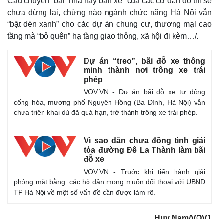
Câu chuyện “bán nhà hay bán xe” của các cư dân đô thị sẽ
Giá cà phê
chưa dừng lại, chừng nào ngành chức năng Hà Nội vẫn
“bật đèn xanh” cho các dự án chung cư, thương mại cao
tầng mà “bỏ quên” hạ tầng giao thông, xã hội đi kèm…/.
Dự án “treo”, bãi đỗ xe thông
minh thành nơi trông xe trái
phép
VOV.VN - Dự án bãi đỗ xe tự động
cống hóa, mương phố Nguyên Hồng (Ba Đình, Hà Nội) vẫn
chưa triển khai dù đã quá hạn, trở thành trông xe trái phép.
Vì sao dân chưa đồng tình giải
tỏa đường Đê La Thành làm bãi
đỗ xe
VOV.VN - Trước khi tiến hành giải
phóng mặt bằng, các hộ dân mong muốn đối thoại với UBND
TP Hà Nội về một số vấn đề cần được làm rõ.
Huy Nam/VOV1