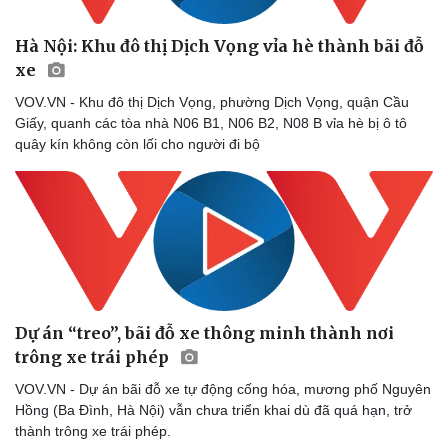
Hà Nội: Khu đô thị Dịch Vọng vỉa hè thành bãi đỗ
xe
VOV.VN - Khu đô thị Dịch Vọng, phường Dịch Vọng, quận Cầu
Giấy, quanh các tòa nhà N06 B1, N06 B2, N08 B vỉa hè bị ô tô
quây kín không còn lối cho người đi bộ
Sức khỏe
Đời sống
Dinh dưỡng - món ngon
Nhà đẹp
Cây thuốc
Blog
Sản phụ khoa
Tình yêu - Gia đình
Nhi khoa
Nam khoa
Làm đẹp - giảm cân
Phòng mạch online
Ăn sạch sống khỏe
Dự án “treo”, bãi đỗ xe thông minh thành nơi
trông xe trái phép
VOV.VN - Dự án bãi đỗ xe tự động cống hóa, mương phố Nguyên
Hồng (Ba Đình, Hà Nội) vẫn chưa triển khai dù đã quá hạn, trở
thành trông xe trái phép.