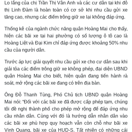
Lo lắng của chị Trần Thị Vân Anh và các cư dân tại khi đô
thị Linh Đàm là hoàn toàn có cơ sở khi nhu cầu gửi xe
tăng cao, nhưng các điểm trông giữ xe lại không đáp ứng.
Thống kê của ngành chức năng quận Hoàng Mai cho thấy,
hiện các bãi xe tại hai phường có số lượng ô tô cao là
Hoàng Liệt và Đại Kim chỉ đáp ứng được khoảng 50% nhu
cầu của người dân.
Trước áp lực giải quyết nhu cầu gửi xe cho cư dân sau khi
giải tỏa các điểm trông giữ xe không phép, đại diện UBND
quận Hoàng Mai cho biết, hiện quận đang tiến hành rà
soát, mở rộng các bãi xe đang có trên địa bàn.
Thế giới
Multimedia
Quan sát
Video
Ông Đỗ Thanh Tùng, Phó Chủ tịch UBND quận Hoàng
Cuộc sống đó đây
Ảnh
Mai nói: “Đối với các bãi xe đã được cấp phép tạm, chúng
Hồ sơ
E-Magazine
tôi đề nghị thành phố cho phép mở rộng để đáp ứng nhu
Infographic
cầu nhân dân. Cùng với đó là hướng dẫn nhân dân vào
các bãi xe phù hợp quy hoạch vẫn còn chỗ như bãi xe
Vinh Quang, bãi xe của HUD-S. Tất nhiên có những cái