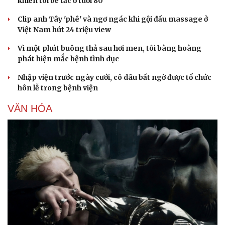
khiến tôi bế tắc ở tuổi 80
Clip anh Tây 'phê' và ngơ ngác khi gội đầu massage ở
Việt Nam hút 24 triệu view
Vì một phút buông thả sau hơi men, tôi bàng hoàng
phát hiện mắc bệnh tình dục
Nhập viện trước ngày cưới, cô dâu bất ngờ được tổ chức
hôn lễ trong bệnh viện
VĂN HÓA
Văn hóa
Giải trí
Sân khấu - Điện ảnh
Nghệ sĩ
Văn học
Thời trang
Âm nhạc
Sao Việt
Di sản