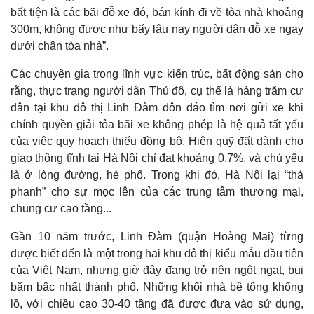
bất tiện là các bãi đỗ xe đó, bán kính đi về tòa nhà khoảng
300m, không được như bấy lâu nay người dân đỗ xe ngay
dưới chân tòa nhà”.
Các chuyên gia trong lĩnh vực kiến trúc, bất động sản cho
rằng, thực trạng người dân Thủ đô, cụ thể là hàng trăm cư
dân tại khu đô thị Linh Đàm đôn đáo tìm nơi gửi xe khi
chính quyền giải tỏa bãi xe không phép là hệ quả tất yếu
của việc quy hoạch thiếu đồng bộ. Hiện quỹ đất dành cho
giao thông tĩnh tại Hà Nội chỉ đạt khoảng 0,7%, và chủ yếu
là ở lòng đường, hè phố. Trong khi đó, Hà Nội lại “thả
phanh” cho sự mọc lên của các trung tâm thương mại,
chung cư cao tầng...
Gần 10 năm trước, Linh Đàm (quận Hoàng Mai) từng
được biết đến là một trong hai khu đô thị kiểu mẫu đầu tiên
của Việt Nam, nhưng giờ đây đang trở nên ngột ngạt, bụi
bặm bậc nhất thành phố. Những khối nhà bê tông khổng
lồ, với chiều cao 30-40 tầng đã được đưa vào sử dụng,