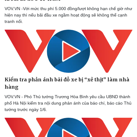
VOV.VN -Với mức thu phí 5.000 đồng/lượt không hạn chế giờ như
hiện nay thì nếu bãi đầu xe ngầm hoạt động sẽ không thể cạnh
tranh nổi.
Doanh nghiệp
Công nghệ
Thông tin doanh nghiệp
Sành điệu
Doanh nghiệp 24h
Tin Công nghệ
Doanh nhân
Trải nghiệm
Vì cộng đồng
Chuyển đổi số
Kiểm tra phản ánh bãi đỗ xe bị “xẻ thịt” làm nhà
hàng
VOV.VN - Phó Thủ tướng Trương Hòa Bình yêu cầu UBND thành
phố Hà Nội kiểm tra nội dung phản ánh của báo chí, báo cáo Thủ
tướng trước ngày 1/6.