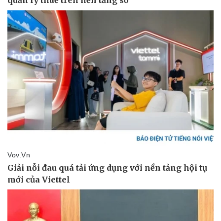
Thể thao
Ô tô - Xe máy
Bóng đá
Ô tô
Lịch thi đấu bóng đá
Xe máy
Thế giới thể thao
Tư vấn
eSports
Hậu trường