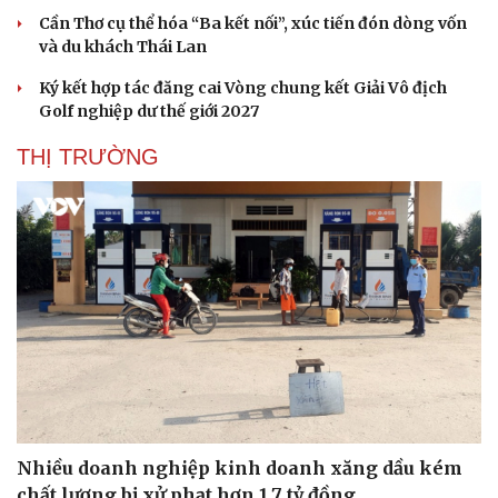
Hạt giống tâm hồn
Cần Thơ cụ thể hóa “Ba kết nối”, xúc tiến đón dòng vốn
và du khách Thái Lan
Ký kết hợp tác đăng cai Vòng chung kết Giải Vô địch
Golf nghiệp dư thế giới 2027
THỊ TRƯỜNG
Nhiều doanh nghiệp kinh doanh xăng dầu kém
chất lượng bị xử phạt hơn 1,7 tỷ đồng