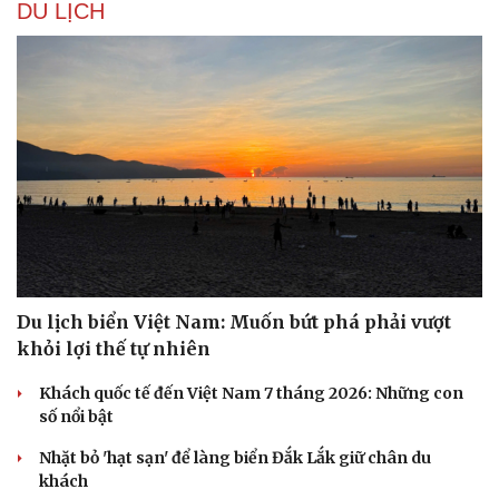
DU LỊCH
Du lịch biển Việt Nam: Muốn bứt phá phải vượt
khỏi lợi thế tự nhiên
Khách quốc tế đến Việt Nam 7 tháng 2026: Những con
Du lịch
Podcast
số nổi bật
Tư vấn
Câu chuyện thời sự
Săn Tour
Đọc truyện đêm khuya
Nhặt bỏ 'hạt sạn' để làng biển Đắk Lắk giữ chân du
check-in
Cửa sổ tình yêu
khách
Kể chuyện cho bé