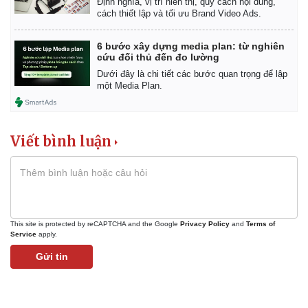
Định nghĩa, vị trí hiển thị, quy cách nội dung,
cách thiết lập và tối ưu Brand Video Ads.
6 bước xây dựng media plan: từ nghiên
cứu đối thủ đến đo lường
Dưới đây là chi tiết các bước quan trọng để lập
một Media Plan.
Viết bình luận
This site is protected by reCAPTCHA and the Google
Privacy Policy
and
Terms of
Service
apply.
Gửi tin