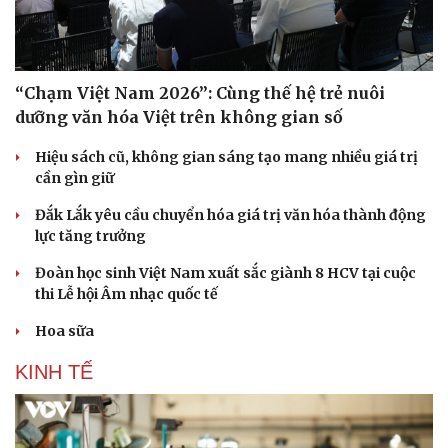
“Chạm Việt Nam 2026”: Cùng thế hệ trẻ nuôi
Doanh nghiệp
Công nghệ
dưỡng văn hóa Việt trên không gian số
Thông tin doanh nghiệp
Sành điệu
Doanh nghiệp 24h
Tin Công nghệ
Hiệu sách cũ, không gian sáng tạo mang nhiều giá trị
Doanh nhân
Trải nghiệm
cần gìn giữ
Vì cộng đồng
Chuyển đổi số
Đắk Lắk yêu cầu chuyển hóa giá trị văn hóa thành động
lực tăng trưởng
Đoàn học sinh Việt Nam xuất sắc giành 8 HCV tại cuộc
thi Lễ hội Âm nhạc quốc tế
Hoa sữa
KINH TẾ