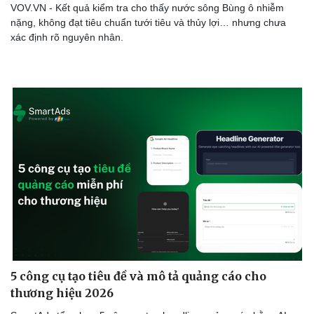
VOV.VN - Kết quả kiểm tra cho thấy nước sông Bùng ô nhiễm
Thể thao
Ô tô - Xe máy
nặng, không đạt tiêu chuẩn tưới tiêu và thủy lợi… nhưng chưa
Bóng đá
Ô tô
xác định rõ nguyên nhân.
Lịch thi đấu bóng đá
Xe máy
Thế giới thể thao
Tư vấn
eSports
Hậu trường
5 công cụ tạo tiêu đề và mô tả quảng cáo cho
thương hiệu 2026