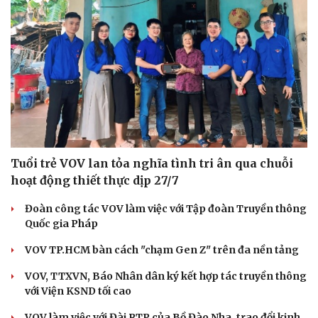
Tuổi trẻ VOV lan tỏa nghĩa tình tri ân qua chuỗi
hoạt động thiết thực dịp 27/7
Đoàn công tác VOV làm việc với Tập đoàn Truyền thông
Quốc gia Pháp
VOV TP.HCM bàn cách "chạm Gen Z" trên đa nền tảng
VOV, TTXVN, Báo Nhân dân ký kết hợp tác truyền thông
với Viện KSND tối cao
VOV làm việc với Đài RTP của Bồ Đào Nha, trao đổi kinh