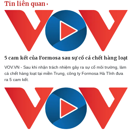
Vụ án
Vũ khí
Tin liên quan
Tin nóng
Việt Nam
Tư vấn luật
Phân tích
5 cam kết của Formosa sau sự cố cá chết hàng loạt
VOV.VN - Sau khi nhận trách nhiệm gây ra sự cố môi trường, làm
cá chết hàng loạt tại miền Trung, công ty Formosa Hà Tĩnh đưa
ra 5 cam kết.