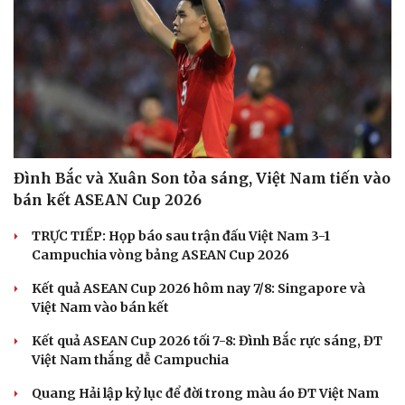
Đình Bắc và Xuân Son tỏa sáng, Việt Nam tiến vào
bán kết ASEAN Cup 2026
TRỰC TIẾP: Họp báo sau trận đấu Việt Nam 3-1
Campuchia vòng bảng ASEAN Cup 2026
Văn hóa
Giải trí
Kết quả ASEAN Cup 2026 hôm nay 7/8: Singapore và
Sân khấu - Điện ảnh
Nghệ sĩ
Việt Nam vào bán kết
Văn học
Thời trang
Âm nhạc
Sao Việt
Kết quả ASEAN Cup 2026 tối 7-8: Đình Bắc rực sáng, ĐT
Di sản
Việt Nam thắng dễ Campuchia
Quang Hải lập kỷ lục để đời trong màu áo ĐT Việt Nam