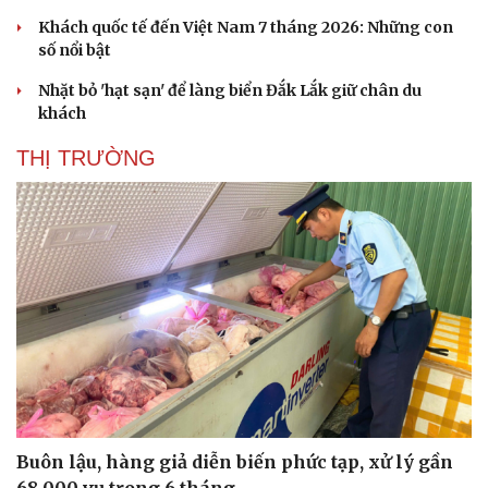
Khách quốc tế đến Việt Nam 7 tháng 2026: Những con
số nổi bật
Nhặt bỏ 'hạt sạn' để làng biển Đắk Lắk giữ chân du
khách
THỊ TRƯỜNG
Sức khỏe
Đời sống
Dinh dưỡng - món ngon
Nhà đẹp
Cây thuốc
Blog
Sản phụ khoa
Tình yêu - Gia đình
Nhi khoa
Nam khoa
Làm đẹp - giảm cân
Phòng mạch online
Ăn sạch sống khỏe
Buôn lậu, hàng giả diễn biến phức tạp, xử lý gần