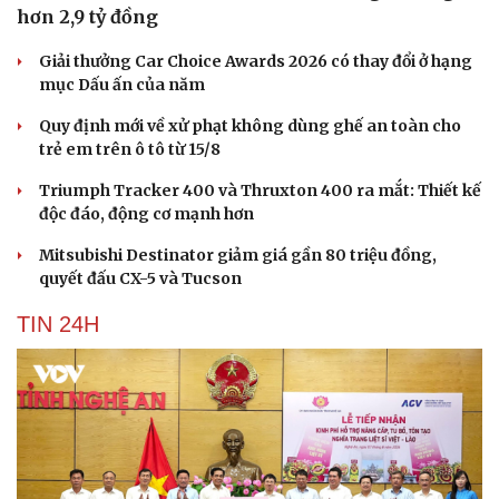
hơn 2,9 tỷ đồng
Giải thưởng Car Choice Awards 2026 có thay đổi ở hạng
mục Dấu ấn của năm
Quy định mới về xử phạt không dùng ghế an toàn cho
trẻ em trên ô tô từ 15/8
Triumph Tracker 400 và Thruxton 400 ra mắt: Thiết kế
độc đáo, động cơ mạnh hơn
Mitsubishi Destinator giảm giá gần 80 triệu đồng,
quyết đấu CX-5 và Tucson
TIN 24H
Du lịch
Podcast
Tư vấn
Câu chuyện thời sự
Săn Tour
Đọc truyện đêm khuya
check-in
Cửa sổ tình yêu
Kể chuyện cho bé