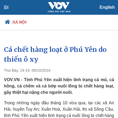
English
XÃ HỘI
/
Cá chết hàng loạt ở Phú Yên do
Chính trị
Xã hội
Đảng
Tin 24h
thiếu ô xy
Tổ chức nhân sự
Dự báo thời tiết
Quốc hội
Giáo dục
Thứ Bảy, 19:19, 08/10/2016
Nhận diện sự thật
Dấu ấn VOV
Việc làm
VOV.VN - Tỉnh Phú Yên xuất hiện tình trạng cá mú, cá
Biển đảo
hồng, cá chẽm và cá bớp nuôi lồng bị chết hàng loạt,
gây thiệt hại nặng cho người nuôi.
Trong những ngày đầu tháng 10 vừa qua, tại các xã An
Hải, huyện Tuy An; Xuân Hoà, Xuân Hải, thị xã Sông Cầu,
tỉnh Phú Yên xuất hiện tình trạng cá nuôi lồng bị chết hàng