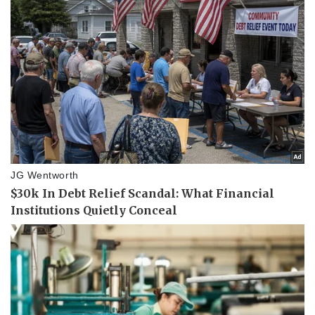
Kinh tế
Thị trường
Bất động sản
Giá vàng
Khởi nghiệp
Tiêu dùng
Tỷ giá
Chứng khoán