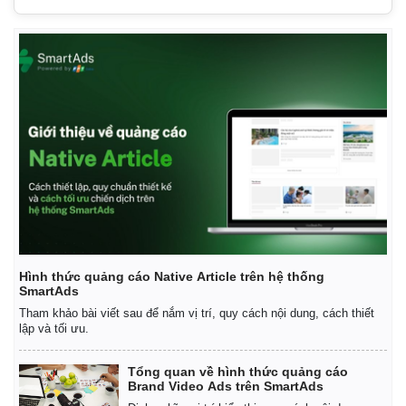
Thế giới
Multimedia
Hình thức quảng cáo Native Article trên hệ thống
Quan sát
Video
SmartAds
Cuộc sống đó đây
Ảnh
Tham khảo bài viết sau để nắm vị trí, quy cách nội dung, cách thiết
Hồ sơ
E-Magazine
lập và tối ưu.
Infographic
Tổng quan về hình thức quảng cáo
Brand Video Ads trên SmartAds