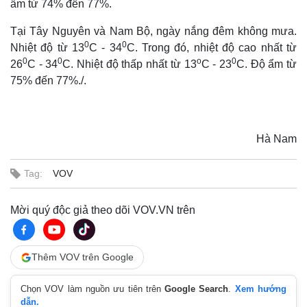
ẩm từ 74% đến 77%.
Tại Tây Nguyên và Nam Bộ, ngày nắng đêm không mưa.
0
0
Nhiệt độ từ 13
C - 34
C. Trong đó, nhiệt độ cao nhất từ
0
0
o
0
26
C - 34
C. Nhiệt độ thấp nhất từ 13
C - 23
C. Độ ẩm từ
75% đến 77%./.
Hà Nam
Tag:
VOV
Mời quý độc giả theo dõi VOV.VN trên
Thêm VOV trên Google
Chọn VOV làm nguồn ưu tiên trên
Google Search
.
Xem hướng
dẫn.