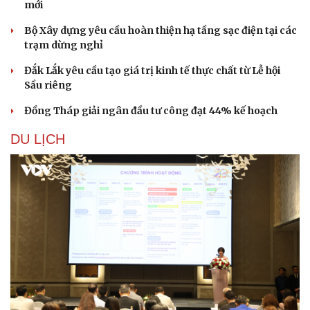
mới
Bộ Xây dựng yêu cầu hoàn thiện hạ tầng sạc điện tại các
trạm dừng nghỉ
Đắk Lắk yêu cầu tạo giá trị kinh tế thực chất từ Lễ hội
Sầu riêng
Đồng Tháp giải ngân đầu tư công đạt 44% kế hoạch
DU LỊCH
Pháp luật
Quân sự - Quốc phòng
Vụ án
Vũ khí
Tin nóng
Việt Nam
Tư vấn luật
Phân tích