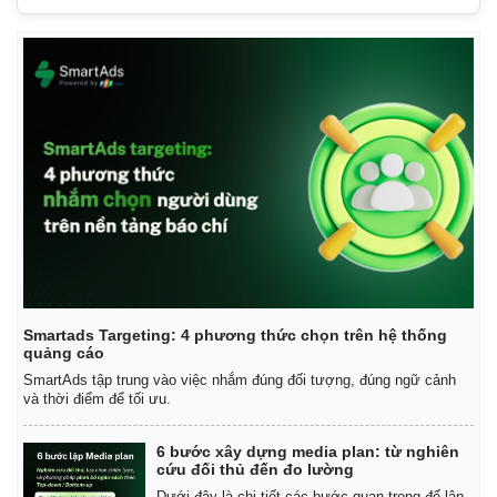
Thế giới
Multimedia
Quan sát
Video
Smartads Targeting: 4 phương thức chọn trên hệ thống
Cuộc sống đó đây
Ảnh
quảng cáo
Hồ sơ
E-Magazine
SmartAds tập trung vào việc nhắm đúng đối tượng, đúng ngữ cảnh
Infographic
và thời điểm để tối ưu.
6 bước xây dựng media plan: từ nghiên
cứu đối thủ đến đo lường
Dưới đây là chi tiết các bước quan trọng để lập