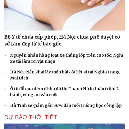
Du lịch
Podcast
Bộ Y tế chưa cấp phép, Hà Nội chưa phê duyệt cơ
Tư vấn
Câu chuyện thời sự
sở làm đẹp từ tế bào gốc
Săn Tour
Đọc truyện đêm khuya
check-in
Cửa sổ tình yêu
Nguyên nhân hàng loạt xe thủng lốp trên cao tốc: Nghi
Kể chuyện cho bé
xe tải làm rơi vật nhọn
Hạt giống tâm hồn
Hà Nội triển khai lấy mẫu hài cốt liệt sĩ tại Nghĩa trang
Mai Dịch
Ô tô đỗ qua đêm ở khu đô thị Thanh Hà bị tháo trộm 2
bánh, công an vào cuộc
Hà Tĩnh sẽ giảm gần 56% đầu mối trường học công lập
DỰ BÁO THỜI TIẾT