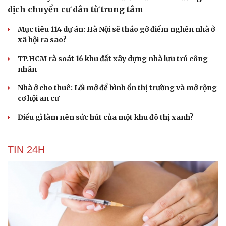
dịch chuyển cư dân từ trung tâm
Mục tiêu 114 dự án: Hà Nội sẽ tháo gỡ điểm nghẽn nhà ở
xã hội ra sao?
TP.HCM rà soát 16 khu đất xây dựng nhà lưu trú công
nhân
Nhà ở cho thuê: Lối mở để bình ổn thị trường và mở rộng
cơ hội an cư
Điều gì làm nên sức hút của một khu đô thị xanh?
TIN 24H