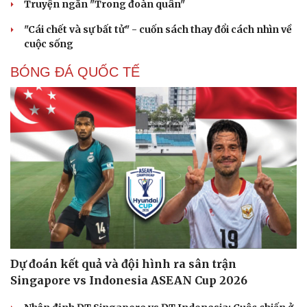
Truyện ngắn "Trong đoàn quân"
"Cái chết và sự bất tử" - cuốn sách thay đổi cách nhìn về
cuộc sống
BÓNG ĐÁ QUỐC TẾ
Dự đoán kết quả và đội hình ra sân trận
Doanh nghiệp
Công nghệ
Singapore vs Indonesia ASEAN Cup 2026
Thông tin doanh nghiệp
Sành điệu
Doanh nghiệp 24h
Tin Công nghệ