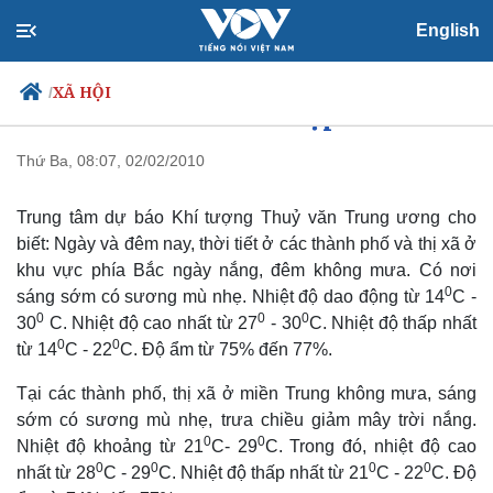
English
XÃ HỘI
/
Cả nước có thời tiết đẹp
Thứ Ba, 08:07, 02/02/2010
Chính trị
Xã hội
Trung tâm dự báo Khí tượng Thuỷ văn Trung ương cho
Đảng
Tin 24h
biết: Ngày và đêm nay, thời tiết ở các thành phố và thị xã ở
Tổ chức nhân sự
Dự báo thời tiết
khu vực phía Bắc ngày nắng, đêm không mưa. Có nơi
Quốc hội
Giáo dục
0
sáng sớm có sương mù nhẹ. Nhiệt độ dao động từ 14
C -
Nhận diện sự thật
Dấu ấn VOV
0
0
0
30
C. Nhiệt độ cao nhất từ 27
- 30
C. Nhiệt độ thấp nhất
Việc làm
0
0
từ 14
C - 22
C. Độ ẩm từ 75% đến 77%.
Biển đảo
Tại các thành phố, thị xã ở miền Trung không mưa, sáng
sớm có sương mù nhẹ, trưa chiều giảm mây trời nắng.
0
0
Nhiệt độ khoảng từ 21
C- 29
C. Trong đó, nhiệt độ cao
0
0
0
0
nhất từ 28
C - 29
C. Nhiệt độ thấp nhất từ 21
C - 22
C. Độ