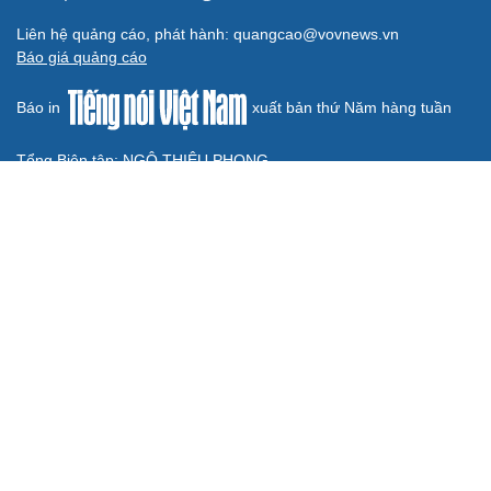
Liên hệ quảng cáo, phát hành: quangcao@vovnews.vn
Báo giá quảng cáo
Báo in
xuất bản thứ Năm hàng tuần
Tổng Biên tập: NGÔ THIỆU PHONG
Phó Tổng Biên tập: Phạm Công Hân, Đặng Thị Khanh, Giang
Trung Sơn, Nguyễn Tuyết Yến
Cơ quan chủ quản: ĐÀI TIẾNG NÓI VIỆT NAM
Không được sao chép lại bất kỳ thông tin nào từ website này khi
chưa có sự đồng ý bằng văn bản của Báo Điện tử Tiếng nói Việt
Nam