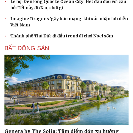
Lễ hội Đèn lồng Quốc tế Ocean City: Hết đau đầu với câu
hỏi Tết này đi đâu, chơi gì
Imagine Dragons 'gây bão mạng' khi xác nhận lưu diễn
Việt Nam
Văn hóa
Giải trí
Sân khấu - Điện ảnh
Nghệ sĩ
Thành phố Thủ Đức đi đầu trend đi chơi Noel sớm
Văn học
Thời trang
Âm nhạc
Sao Việt
BẤT ĐỘNG SẢN
Di sản
Genera by The Solia: Tâm điểm đón xu hướng