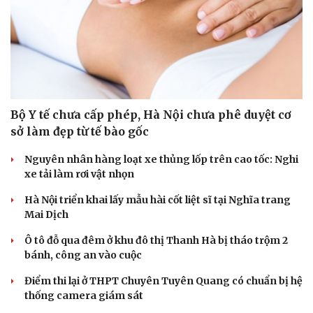
Bộ Y tế chưa cấp phép, Hà Nội chưa phê duyệt cơ
sở làm đẹp từ tế bào gốc
Nguyên nhân hàng loạt xe thủng lốp trên cao tốc: Nghi
xe tải làm rơi vật nhọn
Hà Nội triển khai lấy mẫu hài cốt liệt sĩ tại Nghĩa trang
Mai Dịch
Ô tô đỗ qua đêm ở khu đô thị Thanh Hà bị tháo trộm 2
Thể thao
Ô tô - Xe máy
bánh, công an vào cuộc
Bóng đá
Ô tô
Lịch thi đấu bóng đá
Xe máy
Điểm thi lại ở THPT Chuyên Tuyên Quang có chuẩn bị hệ
Thế giới thể thao
Tư vấn
thống camera giám sát
eSports