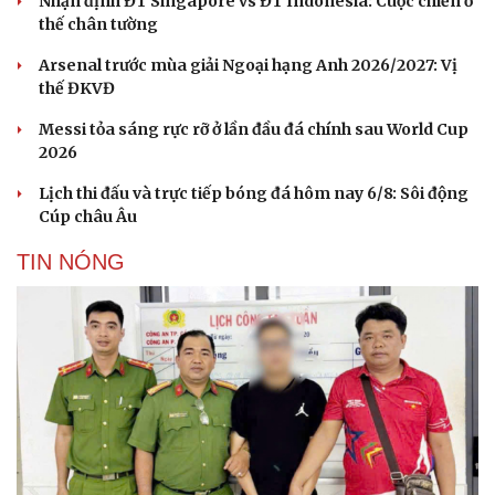
Nhận định ĐT Singapore vs ĐT Indonesia: Cuộc chiến ở
Doanh nhân
Trải nghiệm
thế chân tường
Vì cộng đồng
Chuyển đổi số
Arsenal trước mùa giải Ngoại hạng Anh 2026/2027: Vị
thế ĐKVĐ
Messi tỏa sáng rực rỡ ở lần đầu đá chính sau World Cup
2026
Lịch thi đấu và trực tiếp bóng đá hôm nay 6/8: Sôi động
Cúp châu Âu
TIN NÓNG