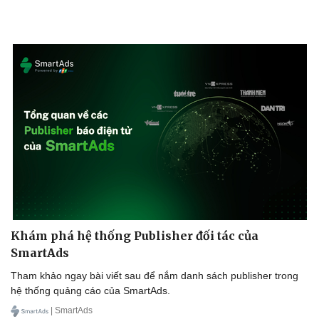
Kinh tế
Thị trường
Bất động sản
Giá vàng
Khám phá hệ thống Publisher đối tác của
Khởi nghiệp
Tiêu dùng
SmartAds
Tỷ giá
Chứng khoán
Tham khảo ngay bài viết sau để nắm danh sách publisher trong
Giá cà phê
hệ thống quảng cáo của SmartAds.
| SmartAds