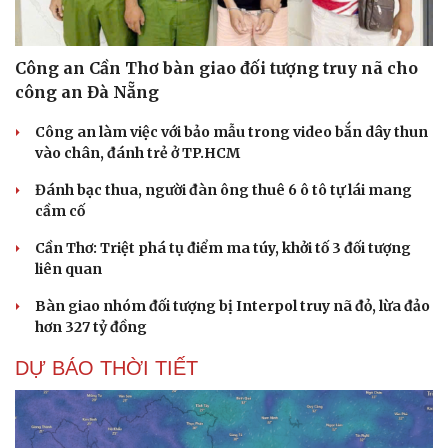
Công an Cần Thơ bàn giao đối tượng truy nã cho
công an Đà Nẵng
Công an làm việc với bảo mẫu trong video bắn dây thun
vào chân, đánh trẻ ở TP.HCM
Đánh bạc thua, người đàn ông thuê 6 ô tô tự lái mang
cầm cố
Cần Thơ: Triệt phá tụ điểm ma túy, khởi tố 3 đối tượng
liên quan
Bàn giao nhóm đối tượng bị Interpol truy nã đỏ, lừa đảo
hơn 327 tỷ đồng
DỰ BÁO THỜI TIẾT
Sức khỏe
Đời sống
Dinh dưỡng - món ngon
Nhà đẹp