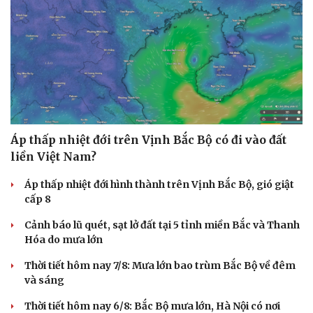
Cây thuốc
Blog
Sản phụ khoa
Tình yêu - Gia đình
Nhi khoa
Nam khoa
Làm đẹp - giảm cân
Phòng mạch online
Ăn sạch sống khỏe
Áp thấp nhiệt đới trên Vịnh Bắc Bộ có đi vào đất
liền Việt Nam?
Áp thấp nhiệt đới hình thành trên Vịnh Bắc Bộ, gió giật
cấp 8
Cảnh báo lũ quét, sạt lở đất tại 5 tỉnh miền Bắc và Thanh
Hóa do mưa lớn
Thời tiết hôm nay 7/8: Mưa lớn bao trùm Bắc Bộ về đêm
và sáng
Thời tiết hôm nay 6/8: Bắc Bộ mưa lớn, Hà Nội có nơi