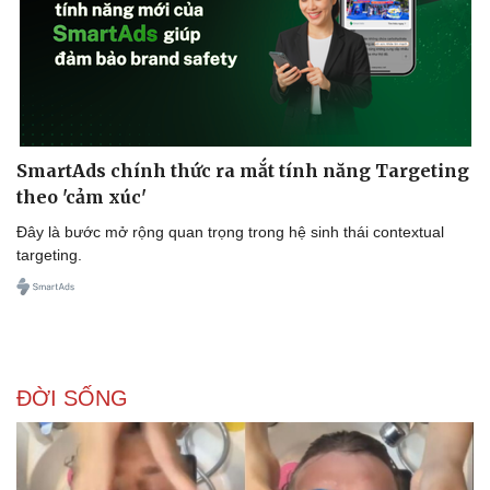
Phú Trọng theo lời mời của Tổng Bí thư Đảng Cộng sản Trung
Quốc Tập Cận Bình.
Văn hóa
Giải trí
Sân khấu - Điện ảnh
Nghệ sĩ
Văn học
Thời trang
Âm nhạc
Sao Việt
SmartAds chính thức ra mắt tính năng Targeting
Di sản
theo 'cảm xúc'
Đây là bước mở rộng quan trọng trong hệ sinh thái contextual
targeting.