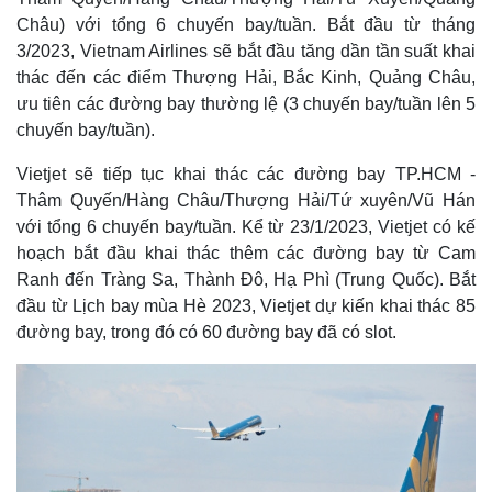
Châu) với tổng 6 chuyến bay/tuần. Bắt đầu từ tháng
3/2023, Vietnam Airlines sẽ bắt đầu tăng dần tần suất khai
thác đến các điểm Thượng Hải, Bắc Kinh, Quảng Châu,
ưu tiên các đường bay thường lệ (3 chuyến bay/tuần lên 5
chuyến bay/tuần).
Vietjet sẽ tiếp tục khai thác các đường bay TP.HCM -
Thâm Quyến/Hàng Châu/Thượng Hải/Tứ xuyên/Vũ Hán
với tổng 6 chuyến bay/tuần. Kể từ 23/1/2023, Vietjet có kế
hoạch bắt đầu khai thác thêm các đường bay từ Cam
Ranh đến Tràng Sa, Thành Đô, Hạ Phì (Trung Quốc). Bắt
đầu từ Lịch bay mùa Hè 2023, Vietjet dự kiến khai thác 85
Thế giới
Multimedia
đường bay, trong đó có 60 đường bay đã có slot.
Quan sát
Video
Cuộc sống đó đây
Ảnh
Hồ sơ
E-Magazine
Infographic