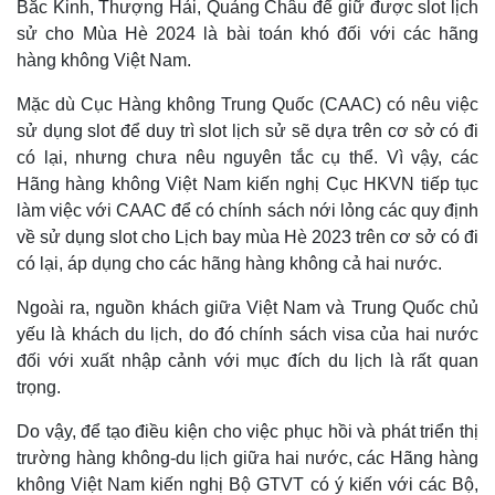
Bắc Kinh, Thượng Hải, Quảng Châu để giữ được slot lịch
Giá cà phê
sử cho Mùa Hè 2024 là bài toán khó đối với các hãng
hàng không Việt Nam.
Mặc dù Cục Hàng không Trung Quốc (CAAC) có nêu việc
sử dụng slot để duy trì slot lịch sử sẽ dựa trên cơ sở có đi
có lại, nhưng chưa nêu nguyên tắc cụ thể. Vì vậy, các
Hãng hàng không Việt Nam kiến nghị Cục HKVN tiếp tục
làm việc với CAAC để có chính sách nới lỏng các quy định
về sử dụng slot cho Lịch bay mùa Hè 2023 trên cơ sở có đi
có lại, áp dụng cho các hãng hàng không cả hai nước.
Ngoài ra, nguồn khách giữa Việt Nam và Trung Quốc chủ
yếu là khách du lịch, do đó chính sách visa của hai nước
đối với xuất nhập cảnh với mục đích du lịch là rất quan
trọng.
Do vậy, để tạo điều kiện cho việc phục hồi và phát triển thị
trường hàng không-du lịch giữa hai nước, các Hãng hàng
không Việt Nam kiến nghị Bộ GTVT có ý kiến với các Bộ,