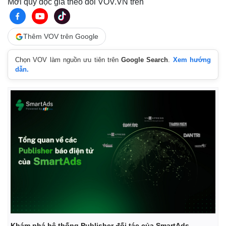
Mời quý độc giả theo dõi VOV.VN trên
Thêm VOV trên Google
Chọn VOV làm nguồn ưu tiên trên
Google Search
.
Xem hướng
dẫn.
Khám phá hệ thống Publisher đối tác của SmartAds