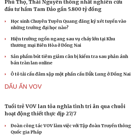
Mỹ hoàn trả khoảng 100 tỷ USD tiền thuế sau phán
quyết của Tòa án tối cao
Australia đóng cửa hàng trăm nhà trẻ kém chất lượng
EU giải ngân 1,4 tỷ Euro từ lợi nhuận tài sản Nga bị
phong tỏa để hỗ trợ Ukraine
Đức điều tra nghi vấn khủng bố khi phát hiện UAV mang
chất nổ gần máy bay Ukraine
Ô TÔ - XE MÁY
Khu vực sạc xe điện chung cư cần đáp ứng những
quy định an toàn PCCC nào?
"Huyền thoại" Mitsubishi Pajero tái sinh: Khung gầm
thang, sẵn sàng đấu Land Cruiser
Toyota tiếp tục là hãng xe bán chạy nhất thế giới, giữ
ngôi vương suốt 7 năm