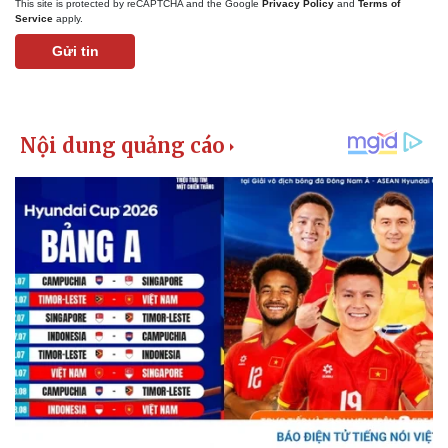
This site is protected by reCAPTCHA and the Google
Privacy Policy
and
Terms of
Service
apply.
Gửi tin