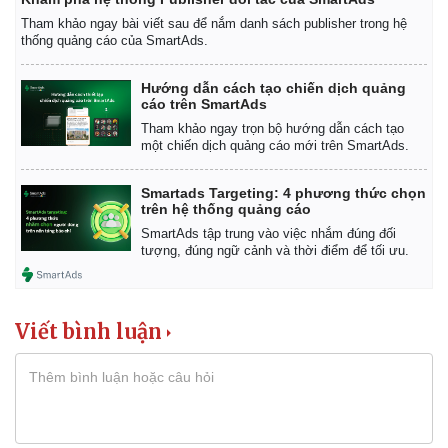
Thể thao
Ô tô - Xe máy
Tham khảo ngay bài viết sau để nắm danh sách publisher trong hệ
thống quảng cáo của SmartAds.
Bóng đá
Ô tô
Lịch thi đấu bóng đá
Xe máy
Thế giới thể thao
Tư vấn
Hướng dẫn cách tạo chiến dịch quảng
cáo trên SmartAds
eSports
Hậu trường
Tham khảo ngay trọn bộ hướng dẫn cách tạo
một chiến dịch quảng cáo mới trên SmartAds.
Smartads Targeting: 4 phương thức chọn
trên hệ thống quảng cáo
SmartAds tập trung vào việc nhắm đúng đối
tượng, đúng ngữ cảnh và thời điểm để tối ưu.
Viết bình luận