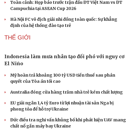
Giá xăng dầu hôm nay 6/8: Giá dầu giảm nhẹ khi đàm
phán Iran-Oman có tiến triển
PHÁP LUẬT
Khởi tố chủ tịch công ty "nổ" sở hữu hàng chục tỉ
Euro
Bắt nhóm trộn thuốc giảm đau với thảo dược để làm
"thuốc Đông y gia truyền"
Khởi tố đối tượng vận chuyển trái phép gần 50 tấn hàng
hóa qua biên giới
Lật tẩy hành vi xâm phạm bản quyền của Vũ Phi Điệp –
“ông trùm” Việt KTV
Truy tố tài xế xe tải vụ nữ sinh tử vong ở Vĩnh Long
THỂ THAO