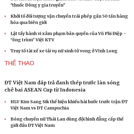
Cần Thơ cụ thể hóa “Ba kết nối”, xúc tiến đón dòng vốn
và du khách Thái Lan
Ký kết hợp tác đăng cai Vòng chung kết Giải Vô địch
Golf nghiệp dư thế giới 2027
THỊ TRƯỜNG
Giá bạc hôm nay: Giá bạc trong nước lên mức hơn
62 triệu đồng/kg
Giá vàng hôm nay 6/8: Vàng SJC tăng lên 140,3 - 143,3
triệu đồng/lượng
Giá cà phê hôm nay 6/8: Giá cà phê trong nước cao
nhất 98.300 đồng/kg
Tỷ giá USD hôm nay 6/8: Tỷ giá trung tâm tăng lên
25.433 đồng/USD
Cải chính