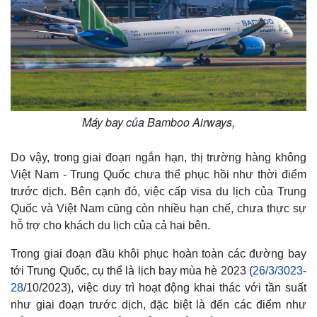
Máy bay của Bamboo Airways,
Do vậy, trong giai đoạn ngắn hạn, thị trường hàng không
Việt Nam - Trung Quốc chưa thể phục hồi như thời điểm
trước dịch. Bên cạnh đó, việc cấp visa du lịch của Trung
Quốc và Việt Nam cũng còn nhiều hạn chế, chưa thực sự
hỗ trợ cho khách du lịch của cả hai bên.
Kinh tế
Thị trường
Trong giai đoạn đầu khôi phục hoàn toàn các đường bay
Bất động sản
Giá vàng
tới Trung Quốc, cụ thể là lịch bay mùa hè 2023 (
26/3/3023-
Khởi nghiệp
Tiêu dùng
28
/10/2023), việc duy trì hoạt động khai thác với tần suất
Tỷ giá
như giai đoạn trước dịch, đặc biệt là đến các điểm như
Chứng khoán