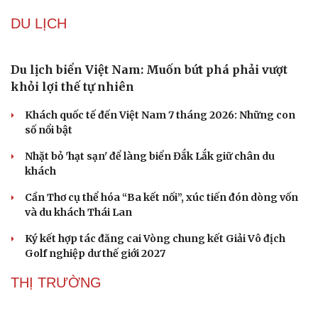
Hạt giống tâm hồn
Kịp thời gỡ khó, Sơn La tăng tốc giải ngân vốn
đầu tư công
Quảng Ninh dự kiến lên thành phố từ 1/9, Bắc Ninh từ
20/9
Lối đi đột phá nào để phát triển kinh tế biển ba chiều?
Đâu là nút thắt hiện thực hóa tham vọng công nghệ bán
dẫn Việt Nam?
Công nghệ số thành “nam châm” hút dòng vốn FDI chất
lượng cao