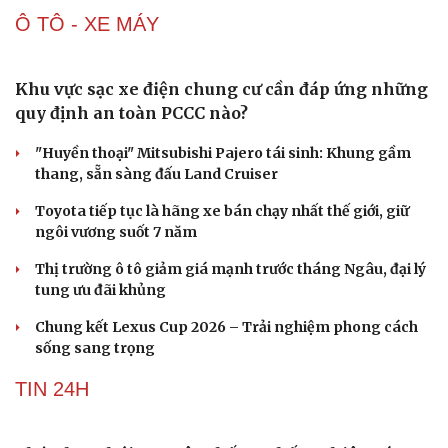
ĐT Việt Nam đáp trả đanh thép trước làn sóng
chê bai ASEAN Cup từ Indonesia
HLV Kim Sang Sik thể hiện khiếu hài hước trước trận ĐT
Việt Nam vs ĐT Campuchia
Bóng chuyền nữ Thái Lan dùng đội hình đẳng cấp thế
giới đấu ĐT Việt Nam
Toàn cảnh: Họp báo trước trận đấu ĐT Việt Nam vs ĐT
Campuchia tại ASEAN Cup 2026
Hà Nội FC vô địch giải nhi đồng toàn quốc: Sự khẳng
định của hệ thống đào tạo trẻ
THẾ GIỚI
Indonesia làm mưa nhân tạo đối phó với nguy cơ
El Niño