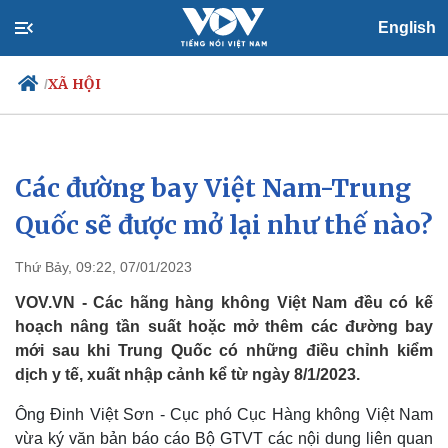
English
XÃ HỘI
/
Các đường bay Việt Nam-Trung
Chính trị
Xã hội
Đảng
Tin 24h
Quốc sẽ được mở lại như thế nào?
Tổ chức nhân sự
Dự báo thời tiết
Quốc hội
Giáo dục
Thứ Bảy, 09:22, 07/01/2023
Nhận diện sự thật
Dấu ấn VOV
Việc làm
VOV.VN - Các hãng hàng không Việt Nam đều có kế
Biển đảo
hoạch nâng tần suất hoặc mở thêm các đường bay
mới sau khi Trung Quốc có những điều chỉnh kiểm
dịch y tế, xuất nhập cảnh kể từ ngày 8/1/2023.
Ông Đinh Việt Sơn - Cục phó Cục Hàng không Việt Nam
vừa ký văn bản báo cáo Bộ GTVT các nội dung liên quan