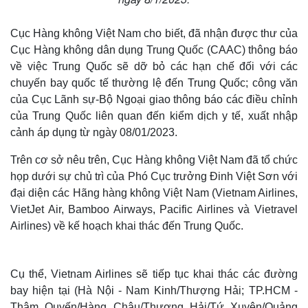
Cục Hàng không Việt Nam cho biết, đã nhận được thư của
Cục Hàng không dân dụng Trung Quốc (CAAC) thông báo
về việc Trung Quốc sẽ dỡ bỏ các hạn chế đối với các
chuyến bay quốc tế thường lệ đến Trung Quốc; công văn
của Cục Lãnh sự-Bộ Ngoại giao thông báo các điều chỉnh
của Trung Quốc liên quan đến kiểm dịch y tế, xuất nhập
cảnh áp dụng từ ngày 08/01/2023.
Trên cơ sở nêu trên, Cục Hàng không Việt Nam đã tổ chức
họp dưới sự chủ trì của Phó Cục trưởng Đinh Việt Sơn với
đại diện các Hãng hàng không Việt Nam (Vietnam Airlines,
VietJet Air, Bamboo Airways, Pacific Airlines và Vietravel
Airlines) về kế hoạch khai thác đến Trung Quốc.
Cụ thể, Vietnam Airlines sẽ tiếp tục khai thác các đường
bay hiện tại (Hà Nội - Nam Kinh/Thượng Hải; TP.HCM -
Thâm Quyến/Hàng Châu/Thượng Hải/Tứ Xuyên/Quảng