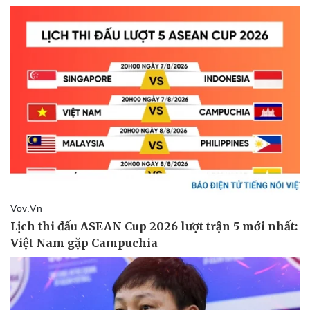
Doanh nghiệp
Công nghệ
Thông tin doanh nghiệp
Sành điệu
Doanh nghiệp 24h
Tin Công nghệ
Doanh nhân
Trải nghiệm
Vì cộng đồng
Chuyển đổi số