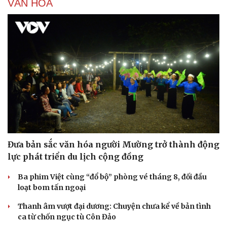
Vì một phút buông thả sau hơi men, tôi bàng hoàng
phát hiện mắc bệnh tình dục
Nhập viện trước ngày cưới, cô dâu bất ngờ được tổ chức
hôn lễ trong bệnh viện
5 hạng mục nhiều người hối tiếc vì bỏ qua khi cải tạo nhà
Mất khứu giác vì cảm lạnh: 5 cách giúp cải thiện tại nhà
VĂN HÓA