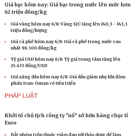
DU LỊCH
Du lịch biển Việt Nam: Muốn bứt phá phải vượt
khỏi lợi thế tự nhiên
Khách quốc tế đến Việt Nam 7 tháng 2026: Những con
số nổi bật
Nhặt bỏ 'hạt sạn' để làng biển Đắk Lắk giữ chân du
khách