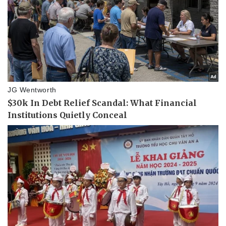
Kinh tế
Thị trường
Bất động sản
Giá vàng
Khởi nghiệp
Tiêu dùng
Tỷ giá
Chứng khoán