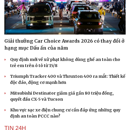
Giải thưởng Car Choice Awards 2026 có thay đổi ở
hạng mục Dấu ấn của năm
Quy định mới về xử phạt không dùng ghế an toàn cho
trẻ em trên ô tô từ 15/8
Triumph Tracker 400 và Thruxton 400 ra mắt: Thiết kế
độc đáo, động cơ mạnh hơn
Mitsubishi Destinator giảm giá gần 80 triệu đồng,
quyết đấu CX-5 và Tucson
Du lịch
Podcast
Khu vực sạc xe điện chung cư cần đáp ứng những quy
Tư vấn
Câu chuyện thời sự
định an toàn PCCC nào?
Săn Tour
Đọc truyện đêm khuya
check-in
Cửa sổ tình yêu
TIN 24H
Kể chuyện cho bé