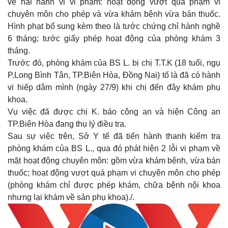
về hai hành vi vi phạm: hoạt động vượt quá phạm vi
chuyên môn cho phép và vừa khám bệnh vừa bán thuốc.
Hình phạt bổ sung kèm theo là tước chứng chỉ hành nghề
6 tháng; tước giấy phép hoạt động của phòng khám 3
tháng.
Trước đó, phòng khám của BS L. bị chị T.T.K (18 tuổi, ngụ
P.Long Bình Tân, TP.Biên Hòa, Đồng Nai) tố là đã có hành
vi hiếp dâm mình (ngày 27/9) khi chị đến đây khám phụ
khoa.
Vụ việc đã được chị K. báo công an và hiện Công an
TP.Biên Hòa đang thụ lý điều tra.
Sau sự việc trên, Sở Y tế đã tiến hành thanh kiểm tra
phòng khám của BS L., qua đó phát hiện 2 lỗi vi phạm về
mặt hoạt động chuyên môn: gồm vừa khám bệnh, vừa bán
thuốc; hoạt động vượt quá phạm vi chuyên môn cho phép
(phòng khám chỉ được phép khám, chữa bệnh nội khoa
nhưng lại khám về sản phụ khoa)./.