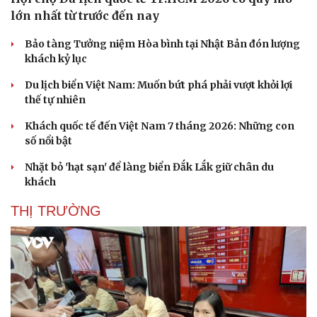
lớn nhất từ trước đến nay
Bảo tàng Tưởng niệm Hòa bình tại Nhật Bản đón lượng
khách kỷ lục
Du lịch biển Việt Nam: Muốn bứt phá phải vượt khỏi lợi
thế tự nhiên
Sức khỏe
Đời sống
Khách quốc tế đến Việt Nam 7 tháng 2026: Những con
Dinh dưỡng - món ngon
Nhà đẹp
số nổi bật
Cây thuốc
Blog
Sản phụ khoa
Tình yêu - Gia đình
Nhặt bỏ 'hạt sạn' để làng biển Đắk Lắk giữ chân du
Nhi khoa
khách
Nam khoa
Làm đẹp - giảm cân
THỊ TRƯỜNG
Phòng mạch online
Ăn sạch sống khỏe