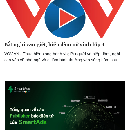
Thể thao
Ô tô - Xe máy
Bóng đá
Ô tô
Lịch thi đấu bóng đá
Xe máy
Thế giới thể thao
Tư vấn
eSports
Hậu trường
Bắt nghi can giết, hiếp dâm nữ sinh lớp 3
VOV.VN - Thực hiện xong hành vi giết người và hiếp dâm, nghi
can vẫn về nhà ngủ và đi làm bình thường vào sáng hôm sau.