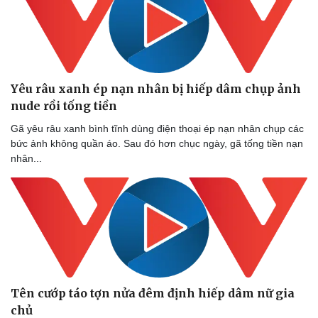
Vụ án
Vũ khí
Tin nóng
Việt Nam
Tư vấn luật
Phân tích
Yêu râu xanh ép nạn nhân bị hiếp dâm chụp ảnh
nude rồi tống tiền
Gã yêu râu xanh bình tĩnh dùng điện thoại ép nạn nhân chụp các
bức ảnh không quần áo. Sau đó hơn chục ngày, gã tống tiền nạn
nhân...
Tên cướp táo tợn nửa đêm định hiếp dâm nữ gia
chủ