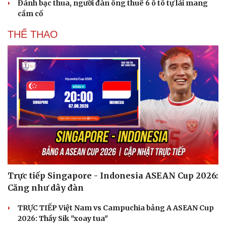
Đánh bạc thua, người đàn ông thuê 6 ô tô tự lái mang
cầm cố
THỂ THAO
Văn hóa
Giải trí
Sân khấu - Điện ảnh
Nghệ sĩ
Văn học
Thời trang
Trực tiếp Singapore - Indonesia ASEAN Cup 2026:
Âm nhạc
Sao Việt
Căng như dây đàn
Di sản
TRỰC TIẾP Việt Nam vs Campuchia bảng A ASEAN Cup
2026: Thầy Sik "xoay tua"