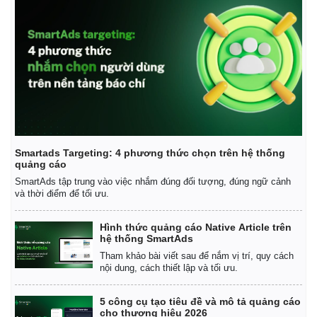
Smartads Targeting: 4 phương thức chọn trên hệ thống
quảng cáo
SmartAds tập trung vào việc nhắm đúng đối tượng, đúng ngữ cảnh
và thời điểm để tối ưu.
Thế giới
Multimedia
Quan sát
Video
Hình thức quảng cáo Native Article trên
Cuộc sống đó đây
Ảnh
hệ thống SmartAds
Hồ sơ
E-Magazine
Tham khảo bài viết sau để nắm vị trí, quy cách
Infographic
nội dung, cách thiết lập và tối ưu.
5 công cụ tạo tiêu đề và mô tả quảng cáo
cho thương hiệu 2026