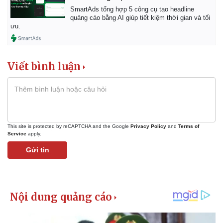
SmartAds tổng hợp 5 công cụ tạo headline
quảng cáo bằng AI giúp tiết kiệm thời gian và tối
ưu.
Viết bình luận
This site is protected by reCAPTCHA and the Google
Privacy Policy
and
Terms of
Service
apply.
Gửi tin