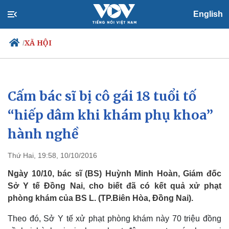
English
XÃ HỘI
/
Cấm bác sĩ bị cô gái 18 tuổi tố
Chính trị
Xã hội
Đảng
Tin 24h
“hiếp dâm khi khám phụ khoa”
Tổ chức nhân sự
Dự báo thời tiết
hành nghề
Quốc hội
Giáo dục
Nhận diện sự thật
Dấu ấn VOV
Việc làm
Thứ Hai, 19:58, 10/10/2016
Biển đảo
Ngày 10/10, bác sĩ (BS) Huỳnh Minh Hoàn, Giám đốc
Sở Y tế Đồng Nai, cho biết đã có kết quả xử phạt
phòng khám của BS L. (TP.Biên Hòa, Đồng Nai).
Theo đó, Sở Y tế xử phạt phòng khám này 70 triệu đồng