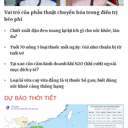
Vai trò của phẫu thuật chuyển hóa trong điều trị
béo phì
Chiết xuất đậu đen mang lại lợi ích gì cho sức khỏe, làn
da?
Tuổi 70 uống 5 loại thuốc mỗi ngày: Giá như chuẩn bị từ
tuổi 40
Tại sao cần cấm kinh doanh khí N2O (khí cười) ngoài
mục đích y tế?
Loại lá vừa cay vừa đắng là vị thuốc bổ gan, biết dùng
sức khoẻ càng thăng hạng
DỰ BÁO THỜI TIẾT