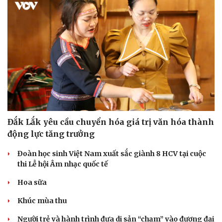
Doanh nghiệp
Công nghệ
Thông tin doanh nghiệp
Sành điệu
Doanh nghiệp 24h
Tin Công nghệ
Doanh nhân
Trải nghiệm
Vì cộng đồng
Chuyển đổi số
Đắk Lắk yêu cầu chuyển hóa giá trị văn hóa thành
động lực tăng trưởng
Đoàn học sinh Việt Nam xuất sắc giành 8 HCV tại cuộc
thi Lễ hội Âm nhạc quốc tế
Hoa sữa
Khúc mùa thu
Người trẻ và hành trình đưa di sản “chạm” vào đương đại