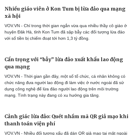
Nhiều giáo viên ở Kon Tum bị lừa đảo qua mạng
xã hội
VOV.VN - Chỉ trong thời gian ngắn vừa qua nhiều thầy cô giáo ở
huyện Đăk Hà, tỉnh Kon Tum đã sập bẫy các đối tượng lừa đảo
với số tiền bị chiếm đoạt tới hơn 1,3 tỷ đồng.
Cẩn trọng với “bẫy” lừa đảo xuất khẩu lao động
qua mạng
VOV.VN - Thời gian gần đây, một số tổ chức, cá nhân không có
chức năng đưa người lao động đi làm việc ở nước ngoài đã sử
dụng công nghệ để lừa đảo người lao động trên môi trường
Cải chính
mạng. Tình trạng này đang có xu hướng gia tăng.
Cảnh giác lừa đảo: Quét nhầm mã QR giả mạo khi
thanh toán viện phí
VOV.VN - Nhiều đối tượng xấu đã dán QR giả mạo tại mặt ngoài