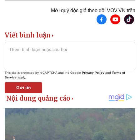
Mời quý độc giả theo dõi VOV.VN trên
Viết bình luận
This site is protected by reCAPTCHA and the Google
Privacy Policy
and
Terms of
Service
apply.
Gửi tin
Sức khỏe
Đời sống
Dinh dưỡng - món ngon
Nhà đẹp
Cây thuốc
Blog
Sản phụ khoa
Tình yêu - Gia đình