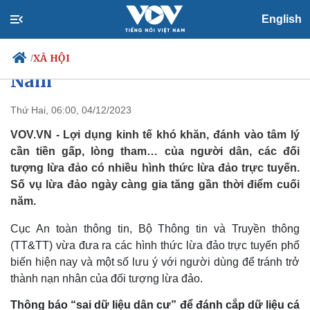
English
Cảnh báo những hình thức lừa
đảo trực tuyến phổ biến ở Việt
XÃ HỘI
/
Nam
Thứ Hai, 06:00, 04/12/2023
Chính trị
Xã hội
VOV.VN - Lợi dụng kinh tế khó khăn, đánh vào tâm lý
Đảng
Tin 24h
cần tiền gấp, lòng tham… của người dân, các đối
Tổ chức nhân sự
Dự báo thời tiết
tượng lừa đảo có nhiều hình thức lừa đảo trực tuyến.
Quốc hội
Giáo dục
Số vụ lừa đảo ngày càng gia tăng gần thời điểm cuối
Nhận diện sự thật
Dấu ấn VOV
năm.
Việc làm
Biển đảo
Cục An toàn thông tin, Bộ Thông tin và Truyền thông
(TT&TT) vừa đưa ra các hình thức lừa đảo trực tuyến phổ
biến hiện nay và một số lưu ý với người dùng để tránh trở
thành nạn nhân của đối tượng lừa đảo.
Thông báo “sai dữ liệu dân cư” để đánh cắp dữ liệu cá