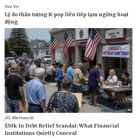
Văn hóa
Giải trí
Sân khấu - Điện ảnh
Nghệ sĩ
Văn học
Thời trang
Âm nhạc
Sao Việt
Di sản