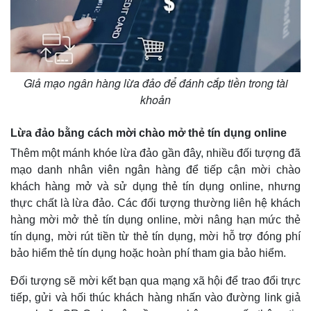
Giả mạo ngân hàng lừa đảo để đánh cắp tiền trong tài
khoản
Lừa đảo bằng cách mời chào mở thẻ tín dụng online
Thêm một mánh khóe lừa đảo gần đây, nhiều đối tượng đã
mạo danh nhân viên ngân hàng để tiếp cận mời chào
khách hàng mở và sử dụng thẻ tín dụng online, nhưng
Doanh nghiệp
Công nghệ
thực chất là lừa đảo. Các đối tượng thường liên hệ khách
Thông tin doanh nghiệp
Sành điệu
hàng mời mở thẻ tín dụng online, mời nâng hạn mức thẻ
Doanh nghiệp 24h
Tin Công nghệ
tín dụng, mời rút tiền từ thẻ tín dụng, mời hỗ trợ đóng phí
Doanh nhân
Trải nghiệm
Vì cộng đồng
Chuyển đổi số
bảo hiểm thẻ tín dụng hoặc hoàn phí tham gia bảo hiểm.
Đối tượng sẽ mời kết bạn qua mạng xã hội để trao đổi trực
tiếp, gửi và hối thúc khách hàng nhấn vào đường link giả