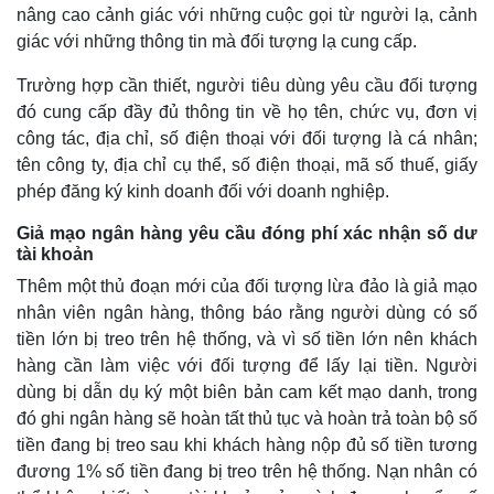
nâng cao cảnh giác với những cuộc gọi từ người lạ, cảnh
giác với những thông tin mà đối tượng lạ cung cấp.
Trường hợp cần thiết, người tiêu dùng yêu cầu đối tượng
đó cung cấp đầy đủ thông tin về họ tên, chức vụ, đơn vị
công tác, địa chỉ, số điện thoại với đối tượng là cá nhân;
tên công ty, địa chỉ cụ thể, số điện thoại, mã số thuế, giấy
Thể thao
Ô tô - Xe máy
phép đăng ký kinh doanh đối với doanh nghiệp.
Bóng đá
Ô tô
Lịch thi đấu bóng đá
Xe máy
Giả mạo ngân hàng yêu cầu đóng phí xác nhận số dư
Thế giới thể thao
Tư vấn
tài khoản
eSports
Thêm một thủ đoạn mới của đối tượng lừa đảo là giả mạo
Hậu trường
nhân viên ngân hàng, thông báo rằng người dùng có số
tiền lớn bị treo trên hệ thống, và vì số tiền lớn nên khách
hàng cần làm việc với đối tượng để lấy lại tiền. Người
dùng bị dẫn dụ ký một biên bản cam kết mạo danh, trong
đó ghi ngân hàng sẽ hoàn tất thủ tục và hoàn trả toàn bộ số
tiền đang bị treo sau khi khách hàng nộp đủ số tiền tương
đương 1% số tiền đang bị treo trên hệ thống. Nạn nhân có