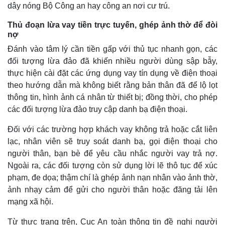
dây nóng Bộ Công an hay công an nơi cư trú.
Khởi nghiệp
Tiêu dùng
Tỷ giá
Thủ đoạn lừa vay tiền trực tuyến, ghép ảnh thờ để đòi
Chứng khoán
nợ
Giá cà phê
Đánh vào tâm lý cần tiền gấp với thủ tục nhanh gọn, các
đối tượng lừa đảo đã khiến nhiều người dùng sập bẫy,
thực hiện cài đặt các ứng dụng vay tín dụng về điện thoại
theo hướng dẫn mà không biết rằng bản thân đã để lộ lọt
thông tin, hình ảnh cá nhân từ thiết bị; đồng thời, cho phép
các đối tượng lừa đảo truy cập danh bạ điện thoại.
Đối với các trường hợp khách vay không trả hoặc cắt liên
lạc, nhân viên sẽ truy soát danh bạ, gọi điện thoại cho
người thân, bạn bè để yêu cầu nhắc người vay trả nợ.
Ngoài ra, các đối tượng còn sử dụng lời lẽ thô tục để xúc
phạm, đe dọa; thậm chí là ghép ảnh nạn nhân vào ảnh thờ,
ảnh nhạy cảm để gửi cho người thân hoặc đăng tải lên
mạng xã hội.
Từ thực trạng trên, Cục An toàn thông tin đề nghị người