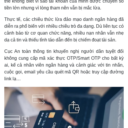
thể không biết vì sao tài khoản của mình được chuyển số
tiền lớn nhưng vì lòng tham nên vẫn bị mắc lừa.
Thực tế, các chiêu thức lừa đảo mạo danh ngân hàng đã
diễn ra phổ biến với nhiều chiêu trò đa dạng. Dù liên tục có
cảnh báo từ cơ quan chức năng, nhiều nạn nhân vẫn nhẹ
dạ cả tin và thiếu tỉnh táo dẫn đến bị chiếm đoạt tài sản.
Cục An toàn thông tin khuyến nghị người dân tuyệt đối
không cung cấp mã xác thực OTP/Smart OTP cho bất kỳ
ai, kể cả nhân viên ngân hàng và cảnh giác với tin nhắn,
cuộc gọi, email yêu cầu quét mã QR hoặc truy cập đường
link lạ…