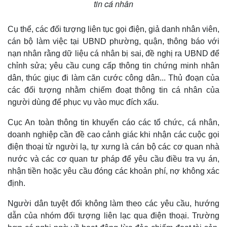
tin cá nhân
Cụ thể, các đối tượng liên tục gọi điện, giả danh nhân viên,
cán bộ làm việc tại UBND phường, quận, thông báo với
nạn nhân rằng dữ liệu cá nhân bị sai, đề nghị ra UBND để
chỉnh sửa; yêu cầu cung cấp thông tin chứng minh nhân
dân, thúc giục đi làm căn cước công dân... Thủ đoạn của
các đối tượng nhằm chiếm đoạt thông tin cá nhân của
người dùng để phục vụ vào mục đích xấu.
Cục An toàn thông tin khuyến cáo các tổ chức, cá nhân,
doanh nghiệp cần đề cao cảnh giác khi nhận các cuộc gọi
điện thoại từ người lạ, tự xưng là cán bộ các cơ quan nhà
nước và các cơ quan tư pháp để yêu cầu điều tra vụ án,
Thế giới
Multimedia
nhận tiền hoặc yêu cầu đóng các khoản phí, nợ không xác
Quan sát
Video
định.
Cuộc sống đó đây
Ảnh
Hồ sơ
E-Magazine
Người dân tuyệt đối không làm theo các yêu cầu, hướng
Infographic
dẫn của nhóm đối tượng liên lạc qua điện thoại. Trường