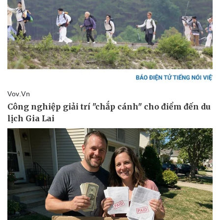
Nhi khoa
Nam khoa
Làm đẹp - giảm cân
Phòng mạch online
Ăn sạch sống khỏe