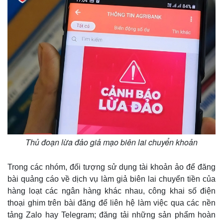
Pháp luật
Quân sự - Quốc phòng
Vụ án
Vũ khí
Tin nóng
Việt Nam
Tư vấn luật
Phân tích
Thủ đoạn lừa đảo giả mạo biên lai chuyển khoản
Trong các nhóm, đối tượng sử dụng tài khoản ảo để đăng
bài quảng cáo về dịch vụ làm giả biên lai chuyển tiền của
hàng loạt các ngân hàng khác nhau, công khai số điện
thoại ghim trên bài đăng để liên hệ làm việc qua các nền
tảng Zalo hay Telegram; đăng tải những sản phẩm hoàn