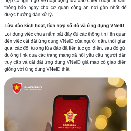
hợp có nghi ngờ về hoạt động lừa đảo chiếm đoạt tài sản,
thông báo ngay cho cơ quan công an nơi gần nhất để
được hướng dẫn xử lý.
Lừa đảo kích hoạt, tích hợp sổ đỏ và ứng dụng VNeID
Lợi dụng việc chưa nắm bắt đầy đủ các thông tin liên quan
đến việc cài đặt ứng dụng VNeID của người dân, thời gian
qua, các đối tượng lừa đảo đã liên tục gọi điện, sau đó gửi
đường link qua các trang mạng xã hội yêu cầu người dân
truy cập và cài đặt ứng dụng VNeID giả mạo có giao diện
giống với ứng dụng VNeID thật.