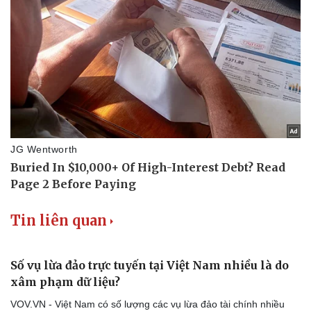
Du lịch
Podcast
Tư vấn
Câu chuyện thời sự
Săn Tour
Đọc truyện đêm khuya
check-in
Cửa sổ tình yêu
Kể chuyện cho bé
Hạt giống tâm hồn
Tin liên quan
Số vụ lừa đảo trực tuyến tại Việt Nam nhiều là do
xâm phạm dữ liệu?
VOV.VN - Việt Nam có số lượng các vụ lừa đảo tài chính nhiều