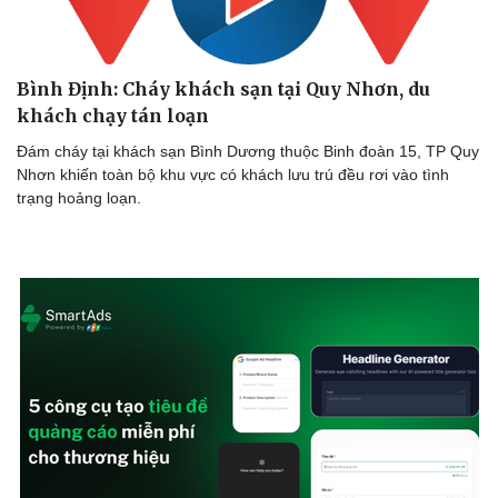
Bình Định: Cháy khách sạn tại Quy Nhơn, du
Doanh nghiệp
Công nghệ
khách chạy tán loạn
Thông tin doanh nghiệp
Sành điệu
Đám cháy tại khách sạn Bình Dương thuộc Binh đoàn 15, TP Quy
Doanh nghiệp 24h
Tin Công nghệ
Nhơn khiến toàn bộ khu vực có khách lưu trú đều rơi vào tình
Doanh nhân
Trải nghiệm
trạng hoảng loạn.
Vì cộng đồng
Chuyển đổi số