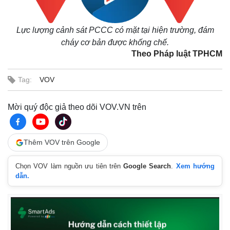
Lực lượng cảnh sát PCCC có mặt tại hiện trường, đám
cháy cơ bản được khống chế.
Theo Pháp luật TPHCM
Tag:
VOV
Mời quý độc giả theo dõi VOV.VN trên
Thêm VOV trên Google
Chọn VOV làm nguồn ưu tiên trên
Google Search
.
Xem hướng
dẫn.
Kinh tế
Thị trường
Bất động sản
Giá vàng
Khởi nghiệp
Tiêu dùng
Tỷ giá
Chứng khoán