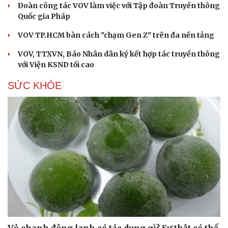
Đoàn công tác VOV làm việc với Tập đoàn Truyền thông
Quốc gia Pháp
VOV TP.HCM bàn cách "chạm Gen Z" trên đa nền tảng
VOV, TTXVN, Báo Nhân dân ký kết hợp tác truyền thông
với Viện KSND tối cao
SỨC KHỎE
Vỏ chanh đông lạnh có tác dụng gì? Sự thật có thể