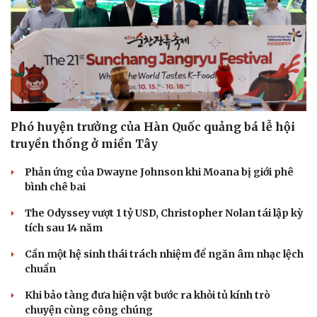
Sức khỏe
Đời sống
Phó huyện trưởng của Hàn Quốc quảng bá lễ hội
Dinh dưỡng - món ngon
Nhà đẹp
Cây thuốc
Blog
truyền thống ở miền Tây
Sản phụ khoa
Tình yêu - Gia đìn
Nhi khoa
Phản ứng của Dwayne Johnson khi Moana bị giới phê
Nam khoa
bình chê bai
Làm đẹp - giảm cân
The Odyssey vượt 1 tỷ USD, Christopher Nolan tái lập kỳ
Phòng mạch online
tích sau 14 năm
Ăn sạch sống khỏe
Cần một hệ sinh thái trách nhiệm để ngăn âm nhạc lệch
chuẩn
Khi bảo tàng đưa hiện vật bước ra khỏi tủ kính trò
chuyện cùng công chúng