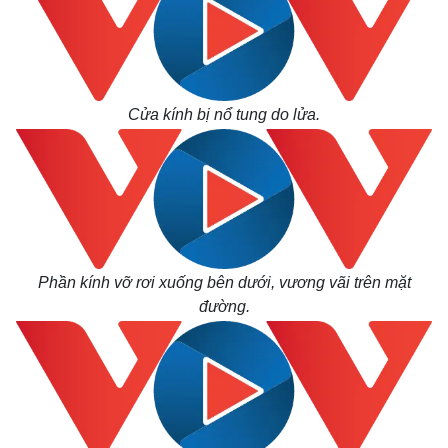
Cửa kính bị nổ tung do lửa.
Phần kính vỡ rơi xuống bên dưới, vương vãi trên mặt
Thế giới
Multimedia
đường.
Quan sát
Video
Cuộc sống đó đây
Ảnh
Hồ sơ
E-Magazine
Infographic