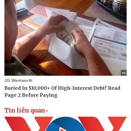
Thể thao
Ô tô - Xe máy
Bóng đá
Ô tô
Lịch thi đấu bóng đá
Xe máy
Thế giới thể thao
Tư vấn
eSports
Hậu trường
Tin liên quan