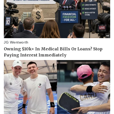
Vụ án
Vũ khí
Tin nóng
Việt Nam
Tư vấn luật
Phân tích