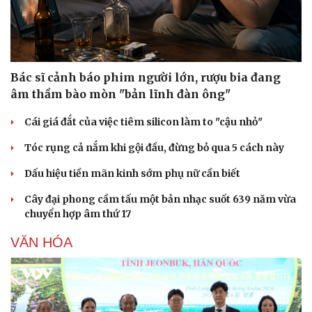
Bác sĩ cảnh báo phim người lớn, rượu bia đang
âm thầm bào mòn "bản lĩnh đàn ông"
Cái giá đắt của việc tiêm silicon làm to "cậu nhỏ"
Tóc rụng cả nắm khi gội đầu, đừng bỏ qua 5 cách này
Dấu hiệu tiền mãn kinh sớm phụ nữ cần biết
Cây đại phong cầm tấu một bản nhạc suốt 639 năm vừa
chuyển hợp âm thứ 17
VĂN HÓA