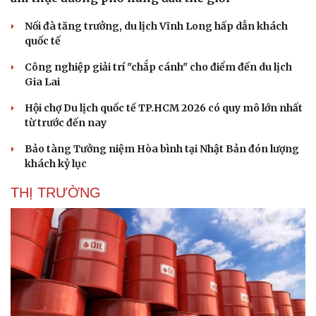
Nối đà tăng trưởng, du lịch Vĩnh Long hấp dẫn khách
quốc tế
Công nghiệp giải trí "chắp cánh" cho điểm đến du lịch
Gia Lai
Hội chợ Du lịch quốc tế TP.HCM 2026 có quy mô lớn nhất
từ trước đến nay
Bảo tàng Tưởng niệm Hòa bình tại Nhật Bản đón lượng
khách kỷ lục
THỊ TRƯỜNG
Văn hóa
Giải trí
Sân khấu - Điện ảnh
Nghệ sĩ
Văn học
Thời trang
Âm nhạc
Sao Việt
Di sản