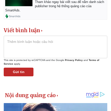
Tham khảo ngay bài viết sau để nắm danh sách
publisher trong hệ thống quảng cáo của
SmartAds.
Viết bình luận
This site is protected by reCAPTCHA and the Google
Privacy Policy
and
Terms of
Service
apply.
Gửi tin