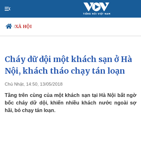
XÃ HỘI
/
Cháy dữ dội một khách sạn ở Hà
Chính trị
Xã hội
Đảng
Tin 24h
Nội, khách tháo chạy tán loạn
Tổ chức nhân sự
Dự báo thời tiết
Quốc hội
Giáo dục
Chủ Nhật, 14:50, 13/05/2018
Nhận diện sự thật
Dấu ấn VOV
Việc làm
Tầng trên cùng của một khách sạn tại Hà Nội bất ngờ
Biển đảo
bốc cháy dữ dội, khiến nhiều khách nước ngoài sợ
hãi, bỏ chạy tán loạn.