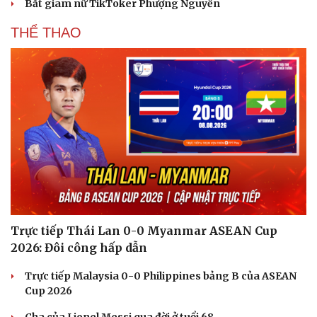
Bắt giam nữ TikToker Phượng Nguyễn
THỂ THAO
Trực tiếp Thái Lan 0-0 Myanmar ASEAN Cup
2026: Đôi công hấp dẫn
Du lịch
Podcast
Tư vấn
Câu chuyện thời s
Trực tiếp Malaysia 0-0 Philippines bảng B của ASEAN
Săn Tour
Đọc truyện đêm kh
Cup 2026
check-in
Cửa sổ tình yêu
Kể chuyện cho bé
Cha của Lionel Messi qua đời ở tuổi 68