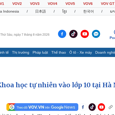
V1
VOV2
VOV3
VOV4
VOV5
VOV6
VOV GT
a Indonesia
/
日本語
/
ខ្មែរ
/
한국어
/
ພາ
Thứ Sáu, ngày 7 tháng 8 năm 2026
Po
inh tế
Thị trường
Pháp luật
Thể thao
Ô tô - Xe máy
Doanh nghi
Thế giới
Multimedia
K
Quan sát
Video
B
Cuộc sống đó đây
Ảnh
K
Hồ sơ
E-Magazine
hoa học tự nhiên vào lớp 10 tại Hà 
Infographic
Thể thao
Ô tô - Xe máy
D
Bóng đá
Ô tô
T