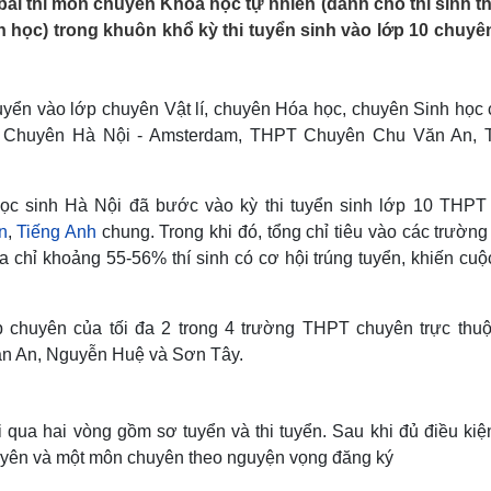
 bài thi môn chuyên Khoa học tự nhiên (dành cho thí sinh th
Lịch thi đấu bóng đá
Xe máy
h học) trong khuôn khổ kỳ thi tuyển sinh vào lớp 10 chuyê
Thế giới thể thao
Tư vấn
eSports
V
Hậu trường
tuyển vào lớp chuyên Vật lí, chuyên Hóa học, chuyên Sinh học 
Văn hóa
Giải trí
D
T Chuyên Hà Nội - Amsterdam, THPT Chuyên Chu Văn An,
Sân khấu - Điện ảnh
Nghệ sĩ
Văn học
Thời trang
Âm nhạc
Sao Việt
c
học sinh Hà Nội đã bước vào kỳ thi tuyển sinh lớp 10 THPT
Di sản
n
,
Tiếng Anh
chung. Trong khi đó, tổng chỉ tiêu vào các trườn
a chỉ khoảng 55-56% thí sinh có cơ hội trúng tuyển, khiến cuộ
 chuyên của tối đa 2 trong 4 trường THPT chuyên trực thu
n An, Nguyễn Huệ và Sơn Tây.
i qua hai vòng gồm sơ tuyển và thi tuyển. Sau khi đủ điều kiệ
huyên và một môn chuyên theo nguyện vọng đăng ký