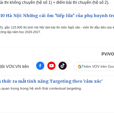
 thi không chuyên (hệ số 1) + điểm bài thi chuyên (hệ số 2).
10 Hà Nội: Những cái ôm "tiếp lửa" của phụ huynh tr
), gần 125.000 thí sinh Hà Nội làm bài thi môn Ngữ văn - môn thi đầu tiên của k
 công lập năm học 2026-2027.
PV/VO
 dõi VOV.VN trên
Thêm VOV trên Goo
thức ra mắt tính năng Targeting theo 'cảm xúc'
quan trọng trong hệ sinh thái contextual targeting.