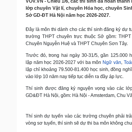
VOV.VN - Chiều 1/6, các thí sinh đã hoàn thành
Tin nóng
Việt Nam
lớp chuyên Vật lí, chuyên Hóa học, chuyên Sin
Tư vấn luật
Phân tích
Sở GD-ĐT Hà Nội năm học 2026-2027.
Đây là môn thi dành cho các thí sinh đăng ký dự 
Sức khỏe
Đời sống
trường THPT chuyên trực thuộc Sở gồm: THP
Dinh dưỡng - món ngon
Nhà đẹp
Chuyên Nguyễn Huệ và THPT Chuyên Sơn Tây.
Cây thuốc
Blog
Sản phụ khoa
Tình yêu - Gia đình
Trước đó, trong hai ngày 30-31/5, gần 125.000 
Nhi khoa
lập năm học 2026-2027 với ba môn
Ngữ văn
,
Toá
Nam khoa
lập chỉ khoảng 79.500-81.400 học sinh, đồng nghĩ
Làm đẹp - giảm cân
vào lớp 10 năm nay tiếp tục diễn ra đầy áp lực.
Phòng mạch online
Ăn sạch sống khỏe
Thí sinh được đăng ký nguyện vọng vào các lớp
Cải chính
GD&ĐT Hà Nội, gồm: Hà Nội - Amsterdam, Chu Vă
Thí sinh dự tuyển vào các trường chuyên phải trả
vòng sơ tuyển, thí sinh sẽ dự thi ba môn không c