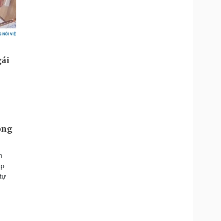
ông
n
ập
tự