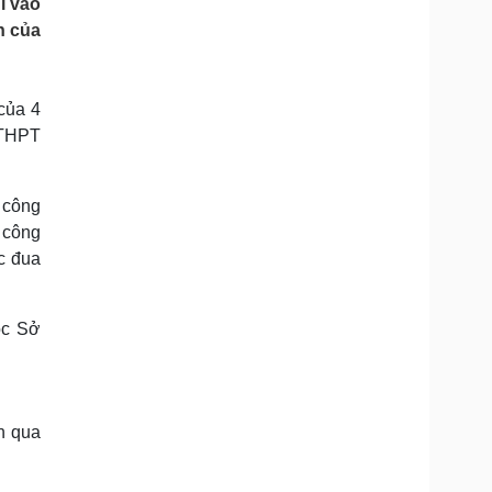
i vào
Doanh nghiệp 24h
Tin Công nghệ
n của
Doanh nhân
Trải nghiệm
ì cộng đồng
Chuyển đổi số
của 4
u lịch
Podcast
 THPT
Tư vấn
Câu chuyện thời sự
Săn Tour
Đọc truyện đêm khuya
heck-in
Cửa sổ tình yêu
 công
Kể chuyện cho bé
g công
Hạt giống tâm hồn
c đua
ộc Sở
n qua