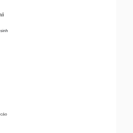
hi
 sinh
 cáo