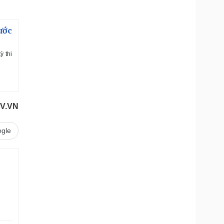
ước
ỳ thi
V.VN
gle