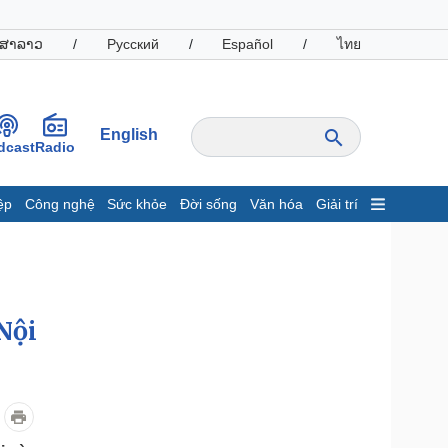
ສາລາວ
/
Русский
/
Español
/
ไทย
English
dcast
Radio
ệp
Công nghệ
Sức khỏe
Đời sống
Văn hóa
Giải trí
inh tế
Thị trường
ất động sản
Giá vàng
hởi nghiệp
Tiêu dùng
Tỷ giá
Nội
Chứng khoán
Giá cà phê
oanh nghiệp
Công nghệ
hông tin doanh nghiệp
Sành điệu