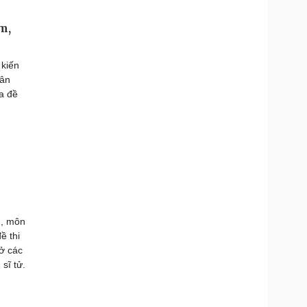
m,
 kiến
hân
ủa đề
n, môn
ề thi
ở các
sĩ tử.