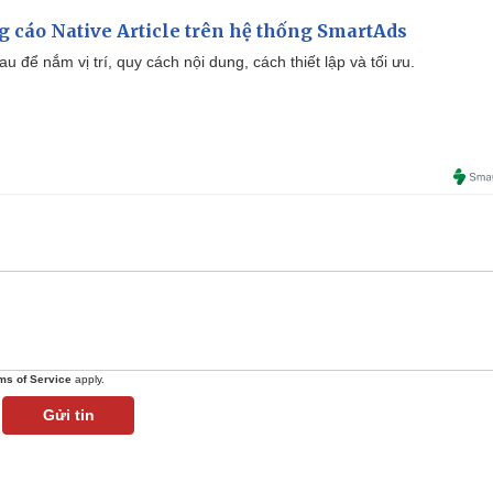
 cáo Native Article trên hệ thống SmartAds
u để nắm vị trí, quy cách nội dung, cách thiết lập và tối ưu.
ms of Service
apply.
Gửi tin