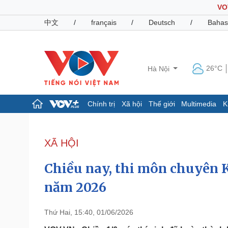
VO
中文
/
français
/
Deutsch
/
Bahas
26°C
Hà Nội
Chính trị
Xã hội
Thế giới
Multimedia
K
Chính trị
Xã hội
Đảng
Tin 24h
XÃ HỘI
Tổ chức nhân sự
Dự báo thời tiết
Quốc hội
Giáo dục
Chiều nay, thi môn chuyên K
Nhận diện sự thật
Dấu ấn VOV
Việc làm
năm 2026
Biển đảo
Pháp luật
Quân sự - Quốc phòng
Thứ Hai, 15:40, 01/06/2026
Vụ án
Vũ khí