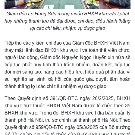
Giám đốc Lê Hùng Sơn mong muốn BHXH khu vực I phát
huy những thành tựu đã đạt được, chỉ đạo, điều hành thắng
lợi các chỉ tiêu, nhiệm vụ được giao
Tiếp thu các ý kiến chỉ đạo của Giám đốc BHXH Việt Nam,
thay mặt lãnh đạo BHXH khu vực I và toàn thể viên chức,
người lao động, Giám đốc Nguyễn Ngọc Huyến xin hứa sẽ
tiếp tục phát huy tinh thần trách nhiệm, đoàn kết, tiếp tục
đổi mới sáng tạo, nâng cao hiệu lực, hiệu quả phấn đấu vì
sự nghiệp an sinh xã hội của quốc gia, quyết tâm hoàn
thành thắng lợi các chỉ tiêu nhiệm vụ được giao.
Theo Quyết định số 391/QĐ-BTC ngày 26/2/2025, BHXH
khu vực trực thuộc BHXH Việt Nam được tổ chức theo 35
BHXH khu vực. Trong đó, BHXH khu vực I địa bàn quản lý
thành phố Hà Nội, trụ sở chính tại thành phố Hà Nội. Theo
Quyết định số 959/QĐ-BTC ngày 05/3/2025 của Bộ trưởng
Bộ Tài chính, cơ cấu tổ chức của BHXH khu vực I được tổ