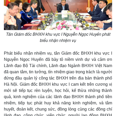
Tân Giám đốc BHXH khu vực I Nguyễn Ngọc Huyến phát
biểu nhận nhiệm vụ
Phát biểu nhận nhiệm vụ, tân Giám đốc BHXH khu vực I
Nguyễn Ngọc Huyến đã bày tỏ niềm vinh dự và cảm ơn
Lãnh đạo Bộ Tài chính, Lãnh đạo Ngành BHXH Việt Nam
đã quan tâm, tin tưởng, tín nhiệm giao trọng trách là người
đứng đầu quản lý công tác BHXH trên địa bàn thành phố
Hà Nội. Giám đốc BHXH khu vực I cam kết trên cương vị
Kinh tế
Thị trường
mới sẽ tiếp tục rèn luyện, học hỏi, kế thừa những thành
quả, kinh nghiệm của các lãnh đạo BHXH thành phố tiền
Bất động sản
Giá vàng
Khởi nghiệp
Tiêu dùng
nhiệm, tiếp tục phát huy khả năng kinh nghiệm, và tâm
Tỷ giá
huyết, đoàn kết, chung sức, đồng lòng cùng các đồng chí
Chứng khoán
lãnh đạo, công chức, viên chức, người lao động BHXH