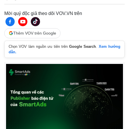
Vụ án
Vũ khí
Tin nóng
Việt Nam
Mời quý độc giả theo dõi VOV.VN trên
Tư vấn luật
Phân tích
Thêm VOV trên Google
Chọn VOV làm nguồn ưu tiên trên
Google Search
.
Xem hướng
dẫn.