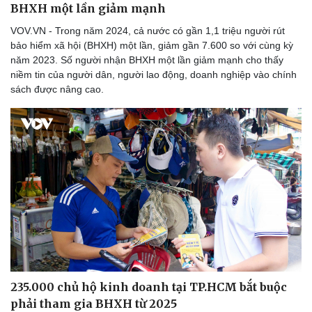
BHXH một lần giảm mạnh
VOV.VN - Trong năm 2024, cả nước có gần 1,1 triệu người rút
bảo hiểm xã hội (BHXH) một lần, giảm gần 7.600 so với cùng kỳ
năm 2023. Số người nhận BHXH một lần giảm mạnh cho thấy
niềm tin của người dân, người lao động, doanh nghiệp vào chính
sách được nâng cao.
Sức khỏe
Đời sống
Dinh dưỡng - món ngon
Nhà đẹp
Cây thuốc
Blog
Sản phụ khoa
Tình yêu - Gia đình
Nhi khoa
Nam khoa
Làm đẹp - giảm cân
Phòng mạch online
Ăn sạch sống khỏe
235.000 chủ hộ kinh doanh tại TP.HCM bắt buộc
phải tham gia BHXH từ 2025