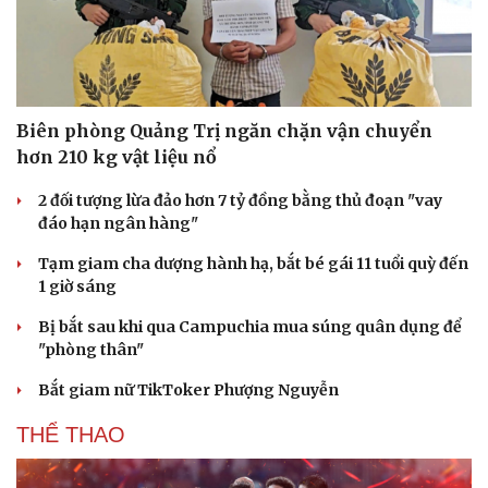
Biên phòng Quảng Trị ngăn chặn vận chuyển
hơn 210 kg vật liệu nổ
2 đối tượng lừa đảo hơn 7 tỷ đồng bằng thủ đoạn "vay
đáo hạn ngân hàng"
Tạm giam cha dượng hành hạ, bắt bé gái 11 tuổi quỳ đến
1 giờ sáng
Bị bắt sau khi qua Campuchia mua súng quân dụng để
"phòng thân"
Bắt giam nữ TikToker Phượng Nguyễn
THỂ THAO
Cải chính