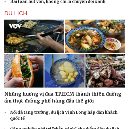
Bài toán hút vốn, không chỉ là chuyển đổi xanh
DU LỊCH
Những hương vị đưa TP.HCM thành thiên đường
ẩm thực đường phố hàng đầu thế giới
Du lịch
Podcast
Tư vấn
Câu chuyện thời sự
Nối đà tăng trưởng, du lịch Vĩnh Long hấp dẫn khách
Săn Tour
Đọc truyện đêm khuya
quốc tế
check-in
Cửa sổ tình yêu
Kể chuyện cho bé
Công nghiệp giải trí "chắp cánh" cho điểm đến du lịch