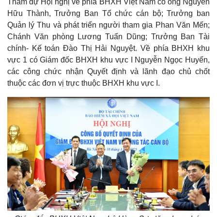
Tham dự Hội nghị về phía BHXH Việt Nam có ông Nguyễn
Hữu Thành, Trưởng Ban Tổ chức cán bộ; Trưởng ban
Quản lý Thu và phát triển người tham gia Phan Văn Mến;
Chánh Văn phòng Lương Tuấn Dũng; Trưởng Ban Tài
chính- Kế toán Đào Thị Hải Nguyệt. Về phía BHXH khu
vực 1 có Giám đốc BHXH khu vực I Nguyễn Ngọc Huyến,
các công chức nhận Quyết định và lãnh đạo chủ chốt
thuộc các đơn vị trực thuộc BHXH khu vực I.