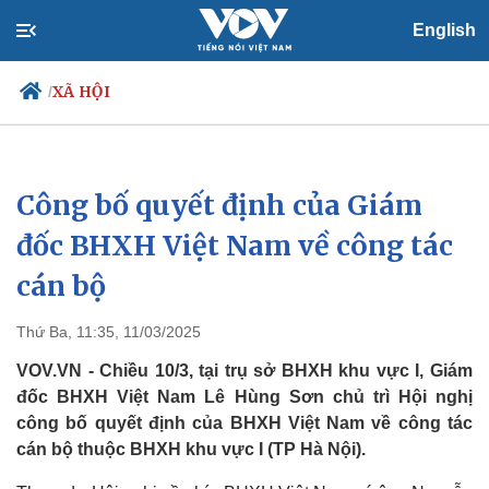
English
XÃ HỘI
/
Công bố quyết định của Giám
Chính trị
Xã hội
Đảng
Tin 24h
đốc BHXH Việt Nam về công tác
Tổ chức nhân sự
Dự báo thời tiết
cán bộ
Quốc hội
Giáo dục
Nhận diện sự thật
Dấu ấn VOV
Việc làm
Thứ Ba, 11:35, 11/03/2025
Biển đảo
VOV.VN - Chiều 10/3, tại trụ sở BHXH khu vực I, Giám
đốc BHXH Việt Nam Lê Hùng Sơn chủ trì Hội nghị
công bố quyết định của BHXH Việt Nam về công tác
cán bộ thuộc BHXH khu vực I (TP Hà Nội).