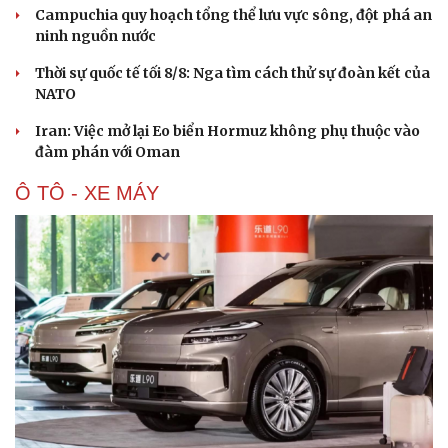
Campuchia quy hoạch tổng thể lưu vực sông, đột phá an
ninh nguồn nước
Thời sự quốc tế tối 8/8: Nga tìm cách thử sự đoàn kết của
NATO
Iran: Việc mở lại Eo biển Hormuz không phụ thuộc vào
đàm phán với Oman
Ô TÔ - XE MÁY