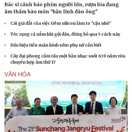
Bác sĩ cảnh báo phim người lớn, rượu bia đang
âm thầm bào mòn "bản lĩnh đàn ông"
Cái giá đắt của việc tiêm silicon làm to "cậu nhỏ"
Tóc rụng cả nắm khi gội đầu, đừng bỏ qua 5 cách này
Dấu hiệu tiền mãn kinh sớm phụ nữ cần biết
Cây đại phong cầm tấu một bản nhạc suốt 639 năm vừa
chuyển hợp âm thứ 17
VĂN HÓA
Văn hóa
Giải trí
Sân khấu - Điện ảnh
Nghệ sĩ
Văn học
Thời trang
Âm nhạc
Sao Việt
Di sản