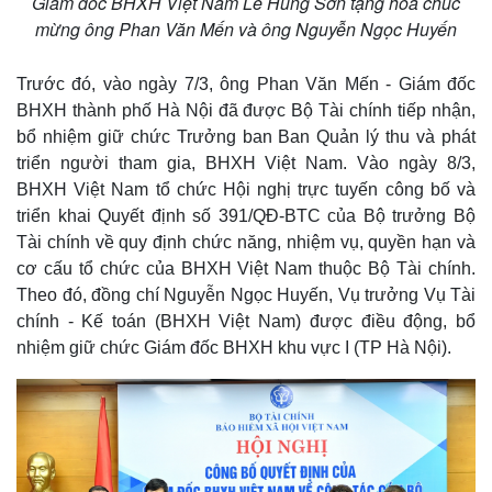
Giám đốc BHXH Việt Nam Lê Hùng Sơn tặng hoa chúc
mừng ông Phan Văn Mến và ông Nguyễn Ngọc Huyến
Trước đó, vào ngày 7/3, ông Phan Văn Mến - Giám đốc
BHXH thành phố Hà Nội đã được Bộ Tài chính tiếp nhận,
bổ nhiệm giữ chức Trưởng ban Ban Quản lý thu và phát
triển người tham gia, BHXH Việt Nam. Vào ngày 8/3,
BHXH Việt Nam tổ chức Hội nghị trực tuyến công bố và
triển khai Quyết định số 391/QĐ-BTC của Bộ trưởng Bộ
Tài chính về quy định chức năng, nhiệm vụ, quyền hạn và
cơ cấu tổ chức của BHXH Việt Nam thuộc Bộ Tài chính.
Theo đó, đồng chí Nguyễn Ngọc Huyến, Vụ trưởng Vụ Tài
chính - Kế toán (BHXH Việt Nam) được điều động, bổ
nhiệm giữ chức Giám đốc BHXH khu vực I (TP Hà Nội).