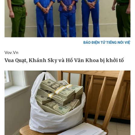
Doanh nghiệp
Công nghệ
Thông tin doanh nghiệp
Sành điệu
Doanh nghiệp 24h
Tin Công nghệ
Doanh nhân
Trải nghiệm
Vì cộng đồng
Chuyển đổi số