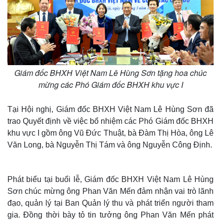
Giám đốc BHXH Việt Nam Lê Hùng Sơn tặng hoa chúc
mừng các Phó Giám đốc BHXH khu vực I
Tại Hội nghị, Giám đốc BHXH Việt Nam Lê Hùng Sơn đã
trao Quyết định về việc bổ nhiệm các Phó Giám đốc BHXH
khu vực I gồm ông Vũ Đức Thuật, bà Đàm Thị Hòa, ông Lê
Thế giới
Multimedia
Văn Long, bà Nguyễn Thị Tám và ông Nguyễn Công Định.
Quan sát
Video
Cuộc sống đó đây
Ảnh
Hồ sơ
E-Magazine
Phát biểu tại buổi lễ, Giám đốc BHXH Việt Nam Lê Hùng
Infographic
Sơn chúc mừng ông Phan Văn Mến đảm nhận vai trò lãnh
đạo, quản lý tại Ban Quản lý thu và phát triển người tham
gia. Đồng thời bày tỏ tin tưởng ông Phan Văn Mến phát