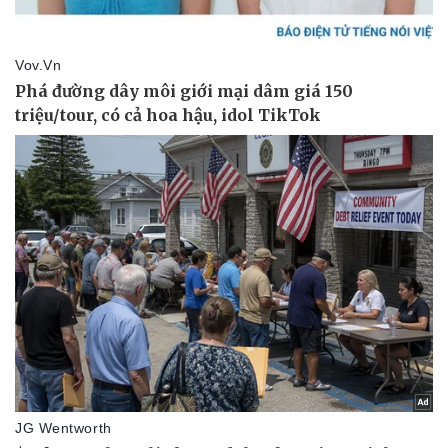
Thể thao
Ô tô - Xe máy
Bóng đá
Ô tô
Lịch thi đấu bóng đá
Xe máy
Thế giới thể thao
Tư vấn
eSports
Hậu trường