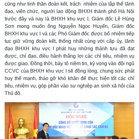
cũng như tinh thần đoàn kết, trách nhiệm của tập thể lãnh
đạo, viên chức, người lao động BHXH thành phố Hà Nội
trước đây và nay là BHXH khu vực I. Giám đốc Lê Hùng
Sơn mong muốn ông Nguyễn Ngọc Huyến, Giám đốc
BHXH khu vực I và các Phó Giám đốc được bổ nhiệm tiếp
tục giữ vững đoàn kết, thống nhất cùng với cấp ủy, lãnh
đạo BHXH khu vực I phát huy những thành tựu đã đạt
được, chỉ đạo, điều hành thắng lợi các chỉ tiêu, nhiệm vụ
được giao. Đồng thời, bày tỏ niềm tin, kỳ vọng vào đội ngũ
CCVC của BHXH khu vực I sẽ đồng lòng, chung sức phát
huy thế mạnh, tháo gỡ khó khăn để thực hiện tốt các chỉ
tiêu, nhiệm vụ, góp phần vào sự nghiệp an sinh xã hội của
Thủ đô.