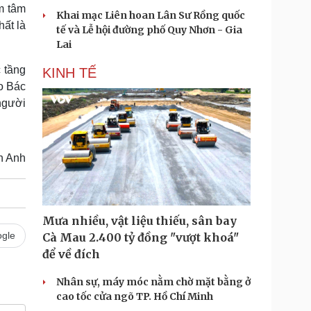
m tâm
Khai mạc Liên hoan Lân Sư Rồng quốc
hất là
tế và Lễ hội đường phố Quy Nhơn - Gia
Lai
 tầng
KINH TẾ
o Bác
người
h Anh
Mưa nhiều, vật liệu thiếu, sân bay
gle
Cà Mau 2.400 tỷ đồng "vượt khoá"
để về đích
Nhân sự, máy móc nằm chờ mặt bằng ở
cao tốc cửa ngõ TP. Hồ Chí Minh