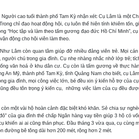
gười cao tuổi thành phố Tam Kỳ nhận xét: Cụ Lâm là một Chủ
rong chỉ đạo hoạt động hội, cụ luôn thể hiện tính khiêm tốn, g
ộng “Học tập và làm theo tấm gương đạo đức Hồ Chí Minh”, cụ 
 vận động cho hội viên làm theo.
Như Lâm còn quan tâm giúp đỡ nhiều đảng viên trẻ. Mọi cán
ười chú trong gia đình. Cụ nhẹ nhàng nhắc nhở lớp trẻ; tíc
ống văn hoá ở khu dân cư. Cụ còn là tấm gương về thực hành
 An Mỹ, thành phố Tam Kỳ, tỉnh Quảng Nam cho biết, cụ Lâm
 gia đình, mọi công việc lớn, bé đều xin ý kiến hỗ trợ của c
 cũng đều tôn trọng ý kiến cụ, những việc làm của cụ đều đượ
 còn một vài hộ hoàn cảnh đặc biệt khó khăn. Sẻ chia sự nghè
 đỏ” của gia đình thế chấp Ngân hàng vay tiền giúp 3 hộ có vố
 cụ khiến ai ai cũng thán phục. Đầu tháng 3 vừa qua, cụ cùng 
n đường bê tông dài hơn 200 mét, rộng hơn 2 mét.