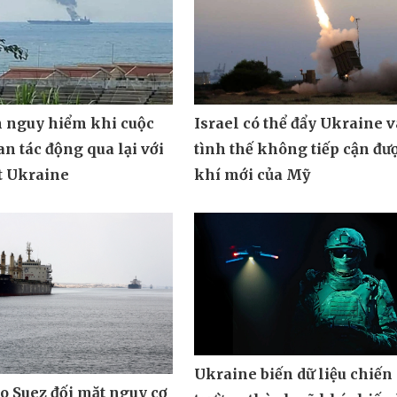
n nguy hiểm khi cuộc
Israel có thể đẩy Ukraine 
an tác động qua lại với
tình thế không tiếp cận đư
t Ukraine
khí mới của Mỹ
Ukraine biến dữ liệu chiến
o Suez đối mặt nguy cơ