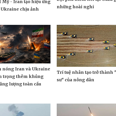
 Mỹ - Iran tạo hiệu ứng
những hoài nghi
 Ukraine chịu ảnh
m nóng Iran và Ukraine
Trí tuệ nhân tạo trở thành 
m trọng thêm khủng
sư" của nông dân
ăng lượng toàn cầu