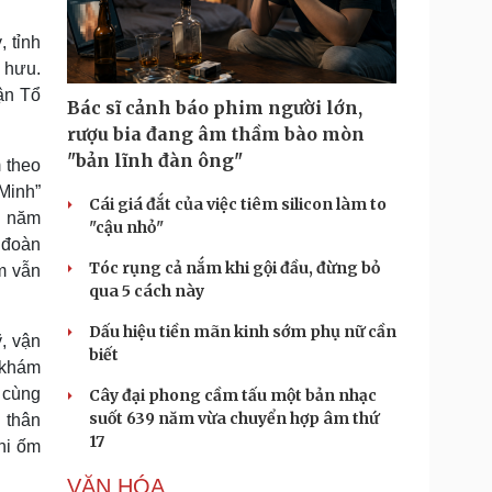
Doanh nghiệp 24h
Tin Công nghệ
Doanh nhân
Trải nghiệm
 tỉnh
ì cộng đồng
Chuyển đổi số
 hưu.
ận Tổ
Bác sĩ cảnh báo phim người lớn,
u lịch
Podcast
rượu bia đang âm thầm bào mòn
Tư vấn
Câu chuyện thời sự
"bản lĩnh đàn ông"
 theo
Săn Tour
Đọc truyện đêm khuya
Minh”
heck-in
Cửa sổ tình yêu
Cái giá đắt của việc tiêm silicon làm to
i năm
Kể chuyện cho bé
"cậu nhỏ"
Hạt giống tâm hồn
, đoàn
Tóc rụng cả nắm khi gội đầu, đừng bỏ
m vẫn
qua 5 cách này
Dấu hiệu tiền mãn kinh sớm phụ nữ cần
, vận
biết
 khám
m cùng
Cây đại phong cầm tấu một bản nhạc
suốt 639 năm vừa chuyển hợp âm thứ
 thân
17
hi ốm
VĂN HÓA