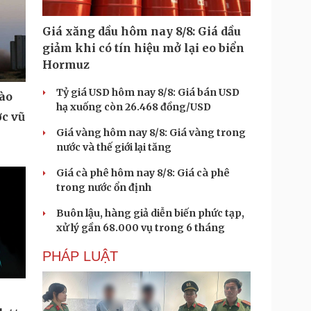
Giá xăng dầu hôm nay 8/8: Giá dầu
giảm khi có tín hiệu mở lại eo biển
Hormuz
Tỷ giá USD hôm nay 8/8: Giá bán USD
vào
hạ xuống còn 26.468 đồng/USD
ợc vũ
Giá vàng hôm nay 8/8: Giá vàng trong
nước và thế giới lại tăng
Giá cà phê hôm nay 8/8: Giá cà phê
trong nước ổn định
Buôn lậu, hàng giả diễn biến phức tạp,
xử lý gần 68.000 vụ trong 6 tháng
PHÁP LUẬT