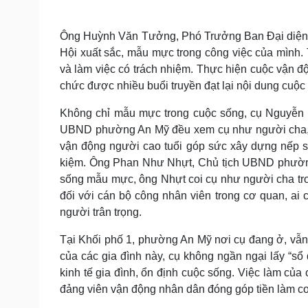
Ông Huỳnh Văn Tưởng, Phó Trưởng Ban Đại diện N
Hội xuất sắc, mẫu mực trong công việc của mình. T
và làm việc có trách nhiệm. Thực hiện cuộc vận đ
chức được nhiều buổi truyền đạt lại nội dung cuộc
Không chỉ mẫu mực trong cuộc sống, cụ Nguyễn 
UBND phường An Mỹ đều xem cụ như người cha, ng
vận động người cao tuổi góp sức xây dựng nếp s
kiệm. Ông Phan Như Nhựt, Chủ tịch UBND phường
sống mẫu mực, ông Nhựt coi cụ như người cha trong
đối với cán bộ công nhân viên trong cơ quan, ai
người trân trọng.
Tại Khối phố 1, phường An Mỹ nơi cụ đang ở, vẫn
của các gia đình này, cụ không ngần ngại lấy “sổ
kinh tế gia đình, ổn định cuộc sống. Việc làm của
đảng viên vận động nhân dân đóng góp tiền làm co