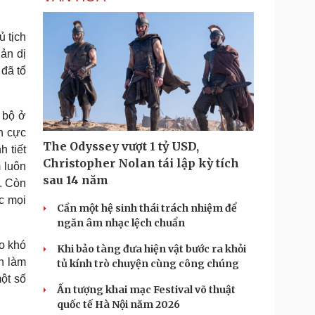
 tịch
iản dị
đã tổ
 bộ ở
h cực
The Odyssey vượt 1 tỷ USD,
 tiết
Christopher Nolan tái lập kỳ tích
 luôn
sau 14 năm
ụ. Còn
c mọi
Cần một hệ sinh thái trách nhiệm để
ngăn âm nhạc lệch chuẩn
o khó
Khi bảo tàng đưa hiện vật bước ra khỏi
n làm
tủ kính trò chuyện cùng công chúng
một số
Ấn tượng khai mạc Festival võ thuật
quốc tế Hà Nội năm 2026