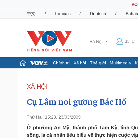
VO
中文
/
français
/
Deutsch
/
Bahas
33°C
Hà Nội
Chính trị
Xã hội
Thế giới
Multimedia
K
Chính trị
Xã hội
Đảng
Tin 24h
XÃ HỘI
Tổ chức nhân sự
Dự báo thời tiết
Quốc hội
Giáo dục
Cụ Lâm noi gương Bác Hồ
Nhận diện sự thật
Dấu ấn VOV
Việc làm
Biển đảo
Thứ Hai, 15:23, 23/03/2009
Pháp luật
Quân sự - Quốc phòng
Ở phường An Mỹ, thành phố Tam Kỳ, tỉnh Q
sống, là cá nhân tiêu biểu về thực hiện cuộc 
Vụ án
Vũ khí