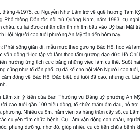
Lịch thi đấu bóng đá
Xe máy
Thế giới thể thao
Tư vấn
c, tháng 4/1975, cụ Nguyễn Như Lâm trở về quê hương Tam Kỳ,
eSports
V
 Phổ thông Dân tộc nội trú Quảng Nam, năm 1983, cụ nghỉ
Hậu trường
 cháu, cụ lại được nhân dân tín nhiệm bầu vào Uỷ ban Mặt tr
Văn hóa
Giải trí
D
ch Hội Người cao tuổi phường An Mỹ tận đến hôm nay.
Sân khấu - Điện ảnh
Nghệ sĩ
m: Phải sống giản dị, mẫu mực theo gương Bác Hồ, học và làm
Văn học
Thời trang
ộc vận động “Học tập và làm theo tấm gương đạo đức Hồ Chí 
Âm nhạc
Sao Việt
c
viên hưởng ứng tích cực bằng những việc làm cụ thể. Suốt ha
Di sản
ờng cũng như tổ dân phố, cụ đã kể cho hội viên Người cao tuổi
n cảm động về Bác Hồ. Đặc biệt, dù tuổi đã cao, nhưng cụ Lâ
nh.
cụ Lâm xin ý kiến của Ban Thường vụ Đảng uỷ phường An Mỹ
ười cao tuổi gần 100 triệu đồng, tổ chức thăm ốm đau, hỗ trợ
địa phương. Nhiều cụ ốm, nằm viện xa hàng trăm cây số, cụ Lâ
ần các cụ yên tâm chữa bệnh. Cụ Lâm vận động con cháu, người
sóc, phụng dưỡng, nhờ đó, giúp nhiều cụ có tiền chữa bệnh k