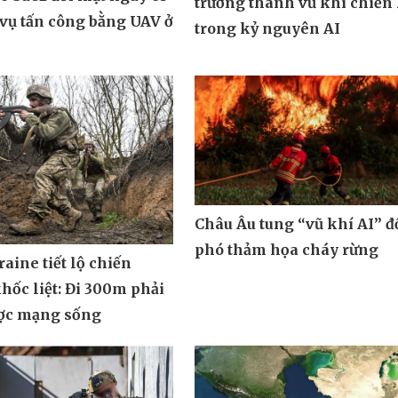
trường thành vũ khí chiến 
vụ tấn công bằng UAV ở
trong kỷ nguyên AI
Châu Âu tung “vũ khí AI” đ
phó thảm họa cháy rừng
aine tiết lộ chiến
hốc liệt: Đi 300m phải
ợc mạng sống