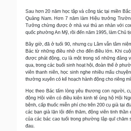
Tin nóng
Việt Nam
Tư vấn luật
Phân tích
Sau hơn 20 năm học tập và công tác tại miền Bắ
Quảng Nam. Hơn 7 năm làm Hiệu trưởng Trường
Tưởng chừng được ở nhà vui thú an nhàn với con
Sức khỏe
Đời sống
quốc phường An Mỹ, rồi đến năm 1995, làm Chủ tị
Dinh dưỡng - món ngon
Nhà đẹp
Bây giờ, đã ở tuổi 90, nhưng cụ Lâm vẫn tâm niệ
Cây thuốc
Blog
Bác từ những điều nhở cho đến điều lớn. Khi cu
Sản phụ khoa
Tình yêu - Gia đình
được phát động, cụ là một trong số những đảng 
Nhi khoa
Nam khoa
qua, trong các buổi sinh hoạt hội, đoàn thể ở phư
Làm đẹp - giảm cân
viên thanh niên, học sinh nghe nhiều mẩu chuyệ
Phòng mạch online
thường xuyên có kế hoạch hành động cho riêng mì
Ăn sạch sống khỏe
Học theo Bác tấm lòng yêu thương con người, 
Cải chính
động Hội viên có điều kiện kinh tế ủng hộ Hội Ng
bệnh, cấp thuốc miễn phí cho trên 200 cụ già tại 
các bạn già lặn lội đến thăm, động viên tinh th
của các bác cao tuổi trong phường lập quĩ chăm 
đau.