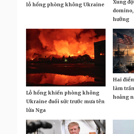
Xung đột
lỗ hổng phòng không Ukraine
domino,
hưởng
Hai điể
làm trầ
Lỗ hổng khiến phòng không
hoảng n
Ukraine đuối sức trước mưa tên
lửa Nga