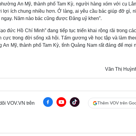
 phường An Mỹ, thành phố Tam Kỳ, người hàng xóm với cụ Lâ
 lợi ích chung nhiều hơn. Ở làng, ai yêu cầu bác giúp đỡ gì, n
g ngay. Năm nào bác cũng được Đảng uỷ khen”.
 đức Hồ Chí Minh” đang tiếp tục triển khai rộng rãi trong các
ch cực trong đời sống xã hội. Tấm gương về học tập và làm the
An Mỹ, thành phố Tam Kỳ, tỉnh Quảng Nam rất đáng để mọi 
Văn Thị Huỳn
 dõi VOV.VN trên
Thêm VOV trên Goo