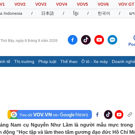
V1
VOV2
VOV3
VOV4
VOV5
VOV6
VOV GT
a Indonesia
/
日本語
/
ខ្មែរ
/
한국어
/
ພາ
Thứ Bảy, ngày 8 tháng 8 năm 2026
Po
inh tế
Thị trường
Pháp luật
Thể thao
Ô tô - Xe máy
Doanh nghi
Thế giới
Multimedia
K
Quan sát
Video
B
Cuộc sống đó đây
Ảnh
K
Hồ sơ
E-Magazine
Infographic
Thể thao
Ô tô - Xe máy
D
uảng Nam cụ Nguyễn Như Lâm là người mẫu mực trong
vận động “Học tập và làm theo tấm gương đạo đức Hồ Chí Mi
Bóng đá
Ô tô
T