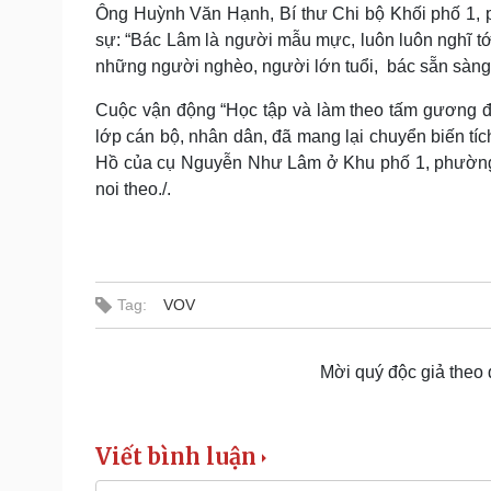
Ông Huỳnh Văn Hạnh, Bí thư Chi bộ Khối phố 1,
sự: “Bác Lâm là người mẫu mực, luôn luôn nghĩ tới
những người nghèo, người lớn tuổi, bác sẵn sàn
Cuộc vận động “Học tập và làm theo tấm gương đạo
lớp cán bộ, nhân dân, đã mang lại chuyển biến tí
Hồ của cụ Nguyễn Như Lâm ở Khu phố 1, phường 
noi theo./.
Tag:
VOV
Mời quý độc giả theo
Viết bình luận