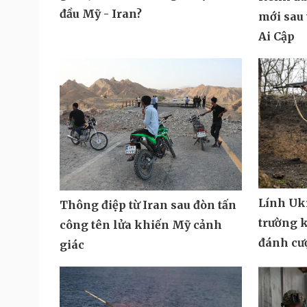
đầu Mỹ - Iran?
mới sau 
Ai Cập
Lính Ukr
Thông điệp từ Iran sau đòn tấn
trường k
công tên lửa khiến Mỹ cảnh
đánh cư
giác