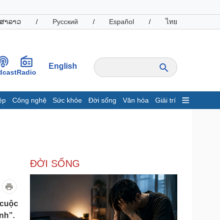
ສາລາວ
/
Русский
/
Español
/
ไทย
English
dcast
Radio
ệp
Công nghệ
Sức khỏe
Đời sống
Văn hóa
Giải trí
inh tế
Thị trường
ất động sản
Giá vàng
hởi nghiệp
Tiêu dùng
Tỷ giá
ĐỜI SỐNG
Chứng khoán
Giá cà phê
oanh nghiệp
Công nghệ
 cuộc
nh”.
hông tin doanh nghiệp
Sành điệu