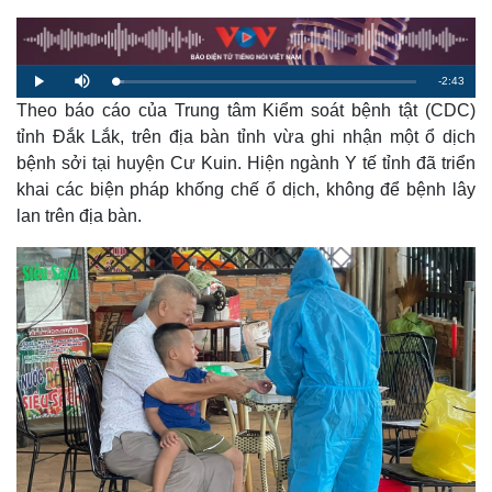
R
-
2:43
L
P
M
o
l
u
a
Theo báo cáo của Trung tâm Kiểm soát bệnh tật (CDC)
a
t
e
d
y
e
e
tỉnh Đắk Lắk, trên địa bàn tỉnh vừa ghi nhận một ổ dịch
d
m
:
bệnh sởi tại huyện Cư Kuin. Hiện ngành Y tế tỉnh đã triển
2
.
a
8
khai các biện pháp khống chế ổ dịch, không để bệnh lây
5
%
lan trên địa bàn.
i
n
i
n
g
T
i
m
e