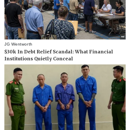
Cây thuốc
Blog
Sản phụ khoa
Tình yêu - Gia đình
Nhi khoa
Nam khoa
Làm đẹp - giảm cân
Phòng mạch online
Ăn sạch sống khỏe