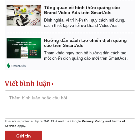
Tổng quan về hình thức quảng cáo
Brand Video Ads trên SmartAds
Định nghĩa, vị trí hiển thị, quy cách nội dung,
cách thiết lập và tối ưu Brand Video Ads.
Hướng dẫn cách tạo chiến dịch quảng
cáo trên SmartAds
Tham khảo ngay trọn bộ hướng dẫn cách tạo
một chiến dịch quảng cáo mới trên SmartAds.
Viết bình luận
Thể thao
Ô tô - Xe máy
Bóng đá
Ô tô
Lịch thi đấu bóng đá
Xe máy
This site is protected by reCAPTCHA and the Google
Privacy Policy
and
Terms of
Thế giới thể thao
Tư vấn
Service
apply.
eSports
Gửi tin
Hậu trường