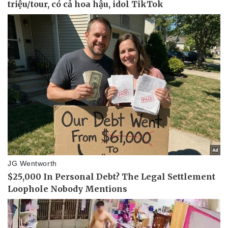
Doanh nghiệp
Công nghệ
Thông tin doanh nghiệp
Sành điệu
Doanh nghiệp 24h
Tin Công nghệ
Doanh nhân
Trải nghiệm
Vì cộng đồng
Chuyển đổi số