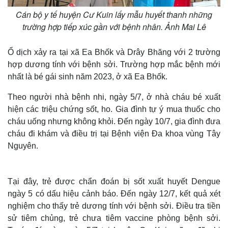
Cán bộ y tế huyện Cư Kuin lấy mẫu huyết thanh những
Thế giới
Multimedia
trường hợp tiếp xúc gần với bệnh nhân. Ảnh Mai Lê
Quan sát
Video
Cuộc sống đó đây
Ảnh
Hồ sơ
E-Magazine
Ổ dịch xảy ra tại xã Ea Bhốk và Drây Bhăng với 2 trường
Infographic
hợp dương tính với bệnh sởi. Trường hợp mắc bệnh mới
nhất là bé gái sinh năm 2023, ở xã Ea Bhốk.
Theo người nhà bệnh nhi, ngày 5/7, ở nhà cháu bé xuất
hiện các triệu chứng sốt, ho. Gia đình tự ý mua thuốc cho
cháu uống nhưng không khỏi. Đến ngày 10/7, gia đình đưa
cháu đi khám và điều trị tại Bệnh viện Đa khoa vùng Tây
Nguyên.
Tại đây, trẻ được chẩn đoán bị sốt xuất huyết Dengue
ngày 5 có dấu hiệu cảnh báo. Đến ngày 12/7, kết quả xét
nghiệm cho thấy trẻ dương tính với bệnh sởi. Điều tra tiền
sử tiêm chủng, trẻ chưa tiêm vaccine phòng bệnh sởi.