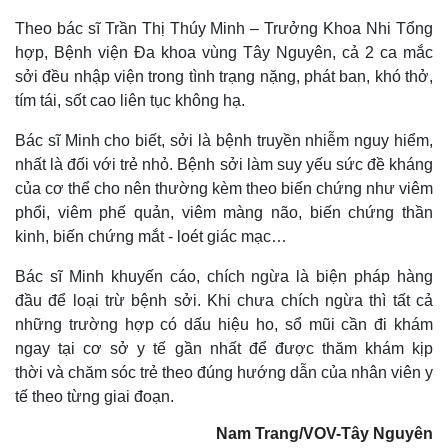
Theo bác sĩ Trần Thị Thúy Minh – Trưởng Khoa Nhi Tổng
hợp, Bệnh viện Đa khoa vùng Tây Nguyên, cả 2 ca mắc
sởi đều nhập viện trong tình trạng nặng, phát ban, khó thở,
tím tái, sốt cao liên tục không hạ.
Bác sĩ Minh cho biết, sởi là bệnh truyền nhiễm nguy hiểm,
nhất là đối với trẻ nhỏ. Bệnh sởi làm suy yếu sức đề kháng
của cơ thể cho nên thường kèm theo biến chứng như viêm
phổi, viêm phế quản, viêm màng não, biến chứng thần
kinh, biến chứng mắt - loét giác mạc…
Bác sĩ Minh khuyến cáo, chích ngừa là biện pháp hàng
đầu để loại trừ bệnh sởi. Khi chưa chích ngừa thì tất cả
những trường hợp có dấu hiệu ho, sổ mũi cần đi khám
ngay tại cơ sở y tế gần nhất để được thăm khám kịp
thời và chăm sóc trẻ theo đúng hướng dẫn của nhân viên y
tế theo từng giai đoạn.
Nam Trang/VOV-Tây Nguyên