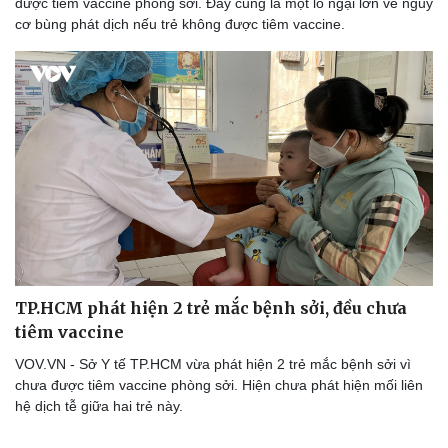
được tiêm vaccine phòng sởi. Đây cũng là một lo ngại lớn về nguy
cơ bùng phát dịch nếu trẻ không được tiêm vaccine.
Du lịch
Podcast
Tư vấn
Câu chuyện thời sự
Săn Tour
Đọc truyện đêm khuya
check-in
Cửa sổ tình yêu
Kể chuyện cho bé
Hạt giống tâm hồn
TP.HCM phát hiện 2 trẻ mắc bệnh sởi, đều chưa
tiêm vaccine
VOV.VN - Sở Y tế TP.HCM vừa phát hiện 2 trẻ mắc bệnh sởi vì
chưa được tiêm vaccine phòng sởi. Hiện chưa phát hiện mối liên
hệ dịch tễ giữa hai trẻ này.