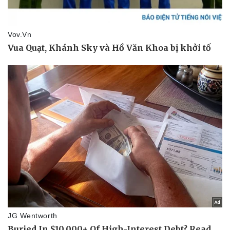
Văn hóa
Giải trí
Sân khấu - Điện ảnh
Nghệ sĩ
Văn học
Thời trang
Âm nhạc
Sao Việt
Di sản