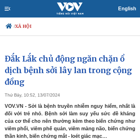
English
XÃ HỘI
/
Đắk Lắk chủ động ngăn chặn ổ
Chính trị
Xã hội
Đảng
Tin 24h
dịch bệnh sởi lây lan trong cộng
Tổ chức nhân sự
Dự báo thời tiết
đồng
Quốc hội
Giáo dục
Nhận diện sự thật
Dấu ấn VOV
Việc làm
Thứ Bảy, 10:52, 13/07/2024
Biển đảo
VOV.VN - Sởi là bệnh truyền nhiễm nguy hiểm, nhất là
đối với trẻ nhỏ. Bệnh sởi làm suy yếu sức đề kháng
của cơ thể cho nên thường kèm theo biến chứng như
viêm phổi, viêm phế quản, viêm màng não, biến chứng
thần kinh, biến chứng mắt - loét giác mạc…