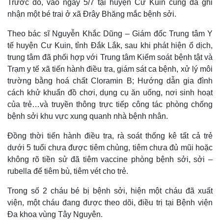
Trước đó, vào ngày 5/7 tại huyện Cư Kuin cũng đã ghi
nhận một bé trai ở xã Đrây Bhăng mắc bệnh sởi.
Theo bác sĩ Nguyễn Khắc Dũng – Giám đốc Trung tâm Y
tế huyện Cư Kuin, tỉnh Đắk Lắk, sau khi phát hiện ổ dịch,
trung tâm đã phối hợp với Trung tâm Kiểm soát bệnh tật và
Trạm y tế xã tiến hành điều tra, giám sát ca bệnh, xử lý môi
trường bằng hoá chất Cloramin B; Hướng dẫn gia đình
cách khử khuẩn đồ chơi, dụng cụ ăn uống, nơi sinh hoạt
của trẻ…và truyền thông trực tiếp công tác phòng chống
bệnh sởi khu vực xung quanh nhà bệnh nhân.
Đồng thời tiến hành điều tra, rà soát thống kê tất cả trẻ
Kinh tế
Thị trường
dưới 5 tuổi chưa được tiêm chủng, tiêm chưa đủ mũi hoặc
Bất động sản
Giá vàng
không rõ tiền sử đã tiêm vaccine phòng bệnh sởi, sởi –
Khởi nghiệp
Tiêu dùng
rubella để tiêm bù, tiêm vét cho trẻ.
Tỷ giá
Chứng khoán
Trong số 2 cháu bé bị bệnh sởi, hiện một cháu đã xuất
Giá cà phê
viện, một cháu đang được theo dõi, điều trị tại Bệnh viện
Đa khoa vùng Tây Nguyên.