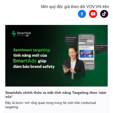
Mời quý độc giả theo dõi VOV.VN trên
Pháp luật
Quân sự - Quốc phòng
Vụ án
Vũ khí
Tin nóng
Việt Nam
Tư vấn luật
Phân tích
SmartAds chính thức ra mắt tính năng Targeting theo 'cảm
xúc'
Đây là bước mở rộng quan trọng trong hệ sinh thái contextual
targeting.