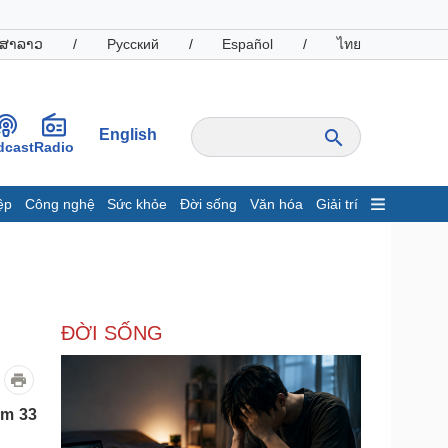
ສາລາວ
/
Русский
/
Español
/
ไทย
English
dcast
Radio
ệp
Công nghệ
Sức khỏe
Đời sống
Văn hóa
Giải trí
inh tế
Thị trường
ất động sản
Giá vàng
hởi nghiệp
Tiêu dùng
Tỷ giá
ĐỜI SỐNG
Chứng khoán
Giá cà phê
oanh nghiệp
Công nghệ
êm 33
hông tin doanh nghiệp
Sành điệu