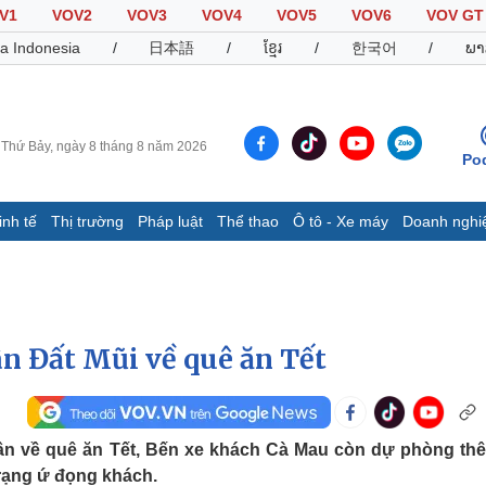
V1
VOV2
VOV3
VOV4
VOV5
VOV6
VOV GT
a Indonesia
/
日本語
/
ខ្មែរ
/
한국어
/
ພາ
Thứ Bảy, ngày 8 tháng 8 năm 2026
Po
inh tế
Thị trường
Pháp luật
Thể thao
Ô tô - Xe máy
Doanh nghi
Thế giới
Multimedia
K
Quan sát
Video
B
Cuộc sống đó đây
Ảnh
K
Hồ sơ
E-Magazine
n Đất Mũi về quê ăn Tết
Infographic
Thể thao
Ô tô - Xe máy
D
ân về quê ăn Tết, Bến xe khách Cà Mau còn dự phòng th
trạng ứ đọng khách.
Bóng đá
Ô tô
T