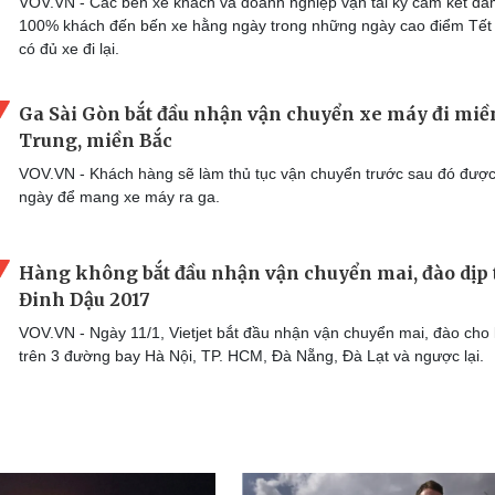
VOV.VN - Các bến xe khách và doanh nghiệp vận tải ký cam kết đ
100% khách đến bến xe hằng ngày trong những ngày cao điểm Tết
có đủ xe đi lại.
Ga Sài Gòn bắt đầu nhận vận chuyển xe máy đi miề
Trung, miền Bắc
VOV.VN - Khách hàng sẽ làm thủ tục vận chuyển trước sau đó đượ
ngày để mang xe máy ra ga.
Hàng không bắt đầu nhận vận chuyển mai, đào dịp 
Đinh Dậu 2017 ​
VOV.VN - Ngày 11/1, Vietjet bắt đầu nhận vận chuyển mai, đào cho
trên 3 đường bay Hà Nội, TP. HCM, Đà Nẵng, Đà Lạt và ngược lại.