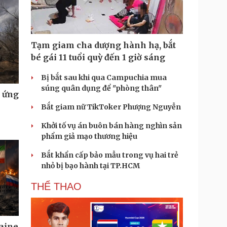
Tạm giam cha dượng hành hạ, bắt
bé gái 11 tuổi quỳ đến 1 giờ sáng
Bị bắt sau khi qua Campuchia mua
súng quân dụng để "phòng thân"
u ứng
Bắt giam nữ TikToker Phượng Nguyễn
Khởi tố vụ án buôn bán hàng nghìn sản
phẩm giả mạo thương hiệu
Bắt khẩn cấp bảo mẫu trong vụ hai trẻ
nhỏ bị bạo hành tại TP.HCM
THỂ THAO
aine