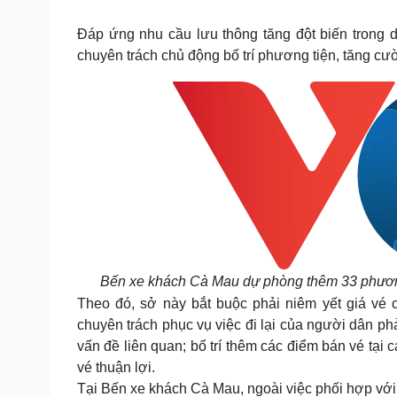
Tin nóng
Việt Nam
Tư vấn luật
Phân tích
Đáp ứng nhu cầu lưu thông tăng đột biến trong d
chuyên trách chủ động bố trí phương tiện, tăng cườ
Sức khỏe
Đời sống
Dinh dưỡng - món ngon
Nhà đẹp
Cây thuốc
Blog
Sản phụ khoa
Tình yêu - Gia đình
Nhi khoa
Nam khoa
Làm đẹp - giảm cân
Phòng mạch online
Ăn sạch sống khỏe
Cải chính
Bến xe khách Cà Mau dự phòng thêm 33 phương
Theo đó, sở này bắt buộc phải niêm yết giá vé 
chuyên trách phục vụ việc đi lại của người dân phả
vấn đề liên quan; bố trí thêm các điểm bán vé tạ
vé thuận lợi.
Tại Bến xe khách Cà Mau, ngoài việc phối hợp với