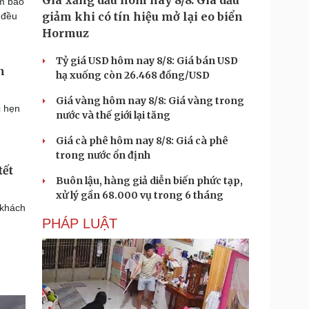
Giá xăng dầu hôm nay 8/8: Giá dầu
ảm bảo
giảm khi có tín hiệu mở lại eo biển
 đều
Hormuz
Tỷ giá USD hôm nay 8/8: Giá bán USD
n
hạ xuống còn 26.468 đồng/USD
Giá vàng hôm nay 8/8: Giá vàng trong
c hẹn
nước và thế giới lại tăng
Giá cà phê hôm nay 8/8: Giá cà phê
trong nước ổn định
tết
Buôn lậu, hàng giả diễn biến phức tạp,
xử lý gần 68.000 vụ trong 6 tháng
 khách
PHÁP LUẬT