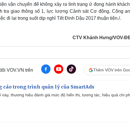
iện vận chuyển để không xảy ra tình trạng ứ đọng hành khách
 tra giao thông số 1, lực lượng Cảnh sát Cơ động, Công an
 đi lại trong suốt dịp nghỉ Tết Đinh Dậu 2017 thuận tiện./.
CTV Khánh Hưng/VOV-Đ
 dõi VOV.VN trên
Thêm VOV trên Goo
g cáo trong trình quản lý của SmartAds
 này, thương hiệu đánh giá mức độ hiển thị, tương tác, hiệu quả chi ph