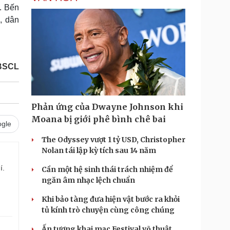
. Bến
, dân
BSCL
Phản ứng của Dwayne Johnson khi
Moana bị giới phê bình chê bai
gle
The Odyssey vượt 1 tỷ USD, Christopher
Nolan tái lập kỳ tích sau 14 năm
í.
Cần một hệ sinh thái trách nhiệm để
ngăn âm nhạc lệch chuẩn
Khi bảo tàng đưa hiện vật bước ra khỏi
tủ kính trò chuyện cùng công chúng
Ấn tượng khai mạc Festival võ thuật