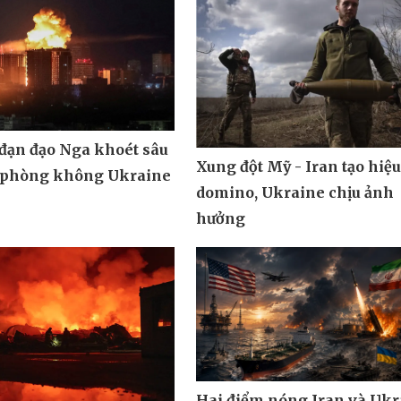
 đạn đạo Nga khoét sâu
Xung đột Mỹ - Iran tạo hiệ
 phòng không Ukraine
domino, Ukraine chịu ảnh
hưởng
Hai điểm nóng Iran và Ukr