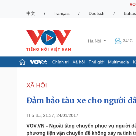
VO
中文
/
français
/
Deutsch
/
Bahas
34°C
Hà Nội
Chính trị
Xã hội
Thế giới
Multimedia
K
Chính trị
Xã hội
Đảng
Tin 24h
XÃ HỘI
Tổ chức nhân sự
Dự báo thời tiết
Quốc hội
Giáo dục
Đảm bảo tàu xe cho người dâ
Nhận diện sự thật
Dấu ấn VOV
Việc làm
Biển đảo
Thứ Ba, 21:37, 24/01/2017
Pháp luật
Quân sự - Quốc phòng
VOV.VN - Ngoài tăng chuyến phục vụ người d
phương tiện vận chuyển để không xảy ra tình 
Vụ án
Vũ khí