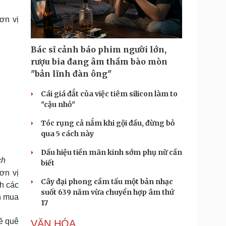
Doanh nghiệp 24h
Tin Công nghệ
Doanh nhân
Trải nghiệm
ơn vị
ì cộng đồng
Chuyển đổi số
Bác sĩ cảnh báo phim người lớn,
u lịch
Podcast
rượu bia đang âm thầm bào mòn
Tư vấn
Câu chuyện thời sự
"bản lĩnh đàn ông"
Săn Tour
Đọc truyện đêm khuya
heck-in
Cửa sổ tình yêu
Cái giá đắt của việc tiêm silicon làm to
Kể chuyện cho bé
"cậu nhỏ"
Hạt giống tâm hồn
Tóc rụng cả nắm khi gội đầu, đừng bỏ
qua 5 cách này
Dấu hiệu tiền mãn kinh sớm phụ nữ cần
ch
biết
ơn vị
Cây đại phong cầm tấu một bản nhạc
nh các
suốt 639 năm vừa chuyển hợp âm thứ
h mua
17
ề quê
VĂN HÓA