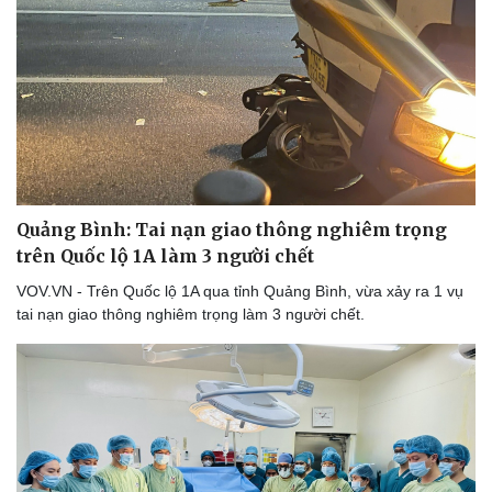
Thể thao
Ô tô - Xe máy
Bóng đá
Ô tô
Lịch thi đấu bóng đá
Xe máy
Thế giới thể thao
Tư vấn
eSports
Hậu trường
Quảng Bình: Tai nạn giao thông nghiêm trọng
trên Quốc lộ 1A làm 3 người chết
VOV.VN - Trên Quốc lộ 1A qua tỉnh Quảng Bình, vừa xảy ra 1 vụ
tai nạn giao thông nghiêm trọng làm 3 người chết.