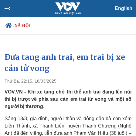
English
XÃ HỘI
/
Đưa tang anh trai, em trai bị xe
Chính trị
Xã hội
Đảng
Tin 24h
cán tử vong
Tổ chức nhân sự
Dự báo thời tiết
Quốc hội
Giáo dục
Thứ Ba, 22:15, 18/03/2025
Nhận diện sự thật
Dấu ấn VOV
Việc làm
VOV.VN - Khi xe tang chở thi thể anh trai đang lên núi
Biển đảo
thì bị trượt về phía sau cán em trai tử vong và một số
người bị thương.
Sáng 18/3, gia đình, người thân và đông đảo bà con xóm
Liên Thành, xã Thanh Liên, huyện Thanh Chương (Nghệ
An) đã đến viếng, tiễn đưa anh Phạm Văn Hiếu (38 tuổi) –