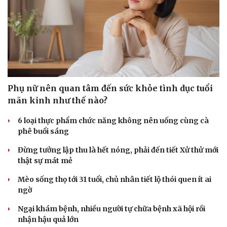
Doanh nghiệp
Công nghệ
Thông tin doanh nghiệp
Sành điệu
Doanh nghiệp 24h
Tin Công nghệ
Doanh nhân
Trải nghiệm
Phụ nữ nên quan tâm đến sức khỏe tình dục tuổi
Vì cộng đồng
Chuyển đổi số
mãn kinh như thế nào?
6 loại thực phẩm chức năng không nên uống cùng cà
phê buổi sáng
Đừng tưởng lập thu là hết nóng, phải đến tiết Xử thử mới
thật sự mát mẻ
Mèo sống thọ tới 31 tuổi, chủ nhân tiết lộ thói quen ít ai
ngờ
Ngại khám bệnh, nhiều người tự chữa bệnh xã hội rồi
nhận hậu quả lớn