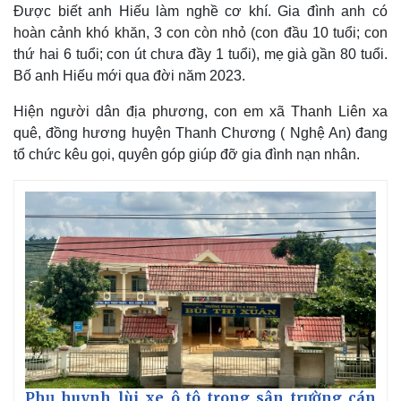
Được biết anh Hiếu làm nghề cơ khí. Gia đình anh có
hoàn cảnh khó khăn, 3 con còn nhỏ (con đầu 10 tuổi; con
thứ hai 6 tuổi; con út chưa đầy 1 tuổi), mẹ già gần 80 tuổi.
Bố anh Hiếu mới qua đời năm 2023.
Hiện người dân địa phương, con em xã Thanh Liên xa
quê, đồng hương huyện Thanh Chương ( Nghệ An) đang
tổ chức kêu gọi, quyên góp giúp đỡ gia đình nạn nhân.
Thế giới
Multimedia
Quan sát
Video
Cuộc sống đó đây
Ảnh
Hồ sơ
E-Magazine
Infographic
Phụ huynh lùi xe ô tô trong sân trường cán