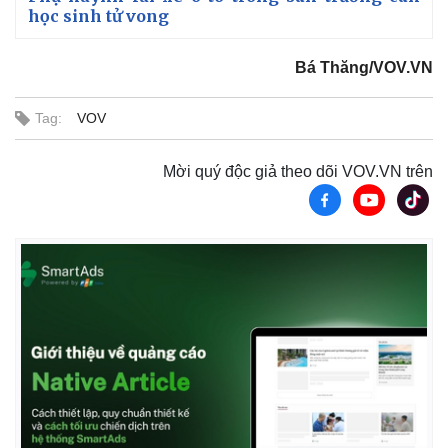
học sinh tử vong
Bá Thăng/VOV.VN
Tag:
VOV
Mời quý độc giả theo dõi VOV.VN trên