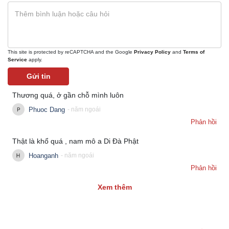
This site is protected by reCAPTCHA and the Google
Privacy Policy
and
Terms of
Service
apply.
Gửi tin
Thương quá, ở gần chỗ mình luôn
Phuoc Dang
- năm ngoái
Phản hồi
Thật là khổ quá , nam mô a Di Đà Phật
Hoanganh
- năm ngoái
Phản hồi
Kinh tế
Thị trường
Xem thêm
Bất động sản
Giá vàng
Khởi nghiệp
Tiêu dùng
Tỷ giá
Chứng khoán