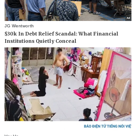
Vụ án
Vũ khí
Tin nóng
Việt Nam
Tư vấn luật
Phân tích