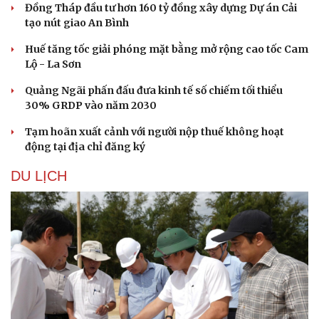
Đồng Tháp đầu tư hơn 160 tỷ đồng xây dựng Dự án Cải
tạo nút giao An Bình
Huế tăng tốc giải phóng mặt bằng mở rộng cao tốc Cam
Lộ - La Sơn
Quảng Ngãi phấn đấu đưa kinh tế số chiếm tối thiểu
30% GRDP vào năm 2030
Sức khỏe
Đời sống
Dinh dưỡng - món ngon
Nhà đẹp
Tạm hoãn xuất cảnh với người nộp thuế không hoạt
Cây thuốc
Blog
động tại địa chỉ đăng ký
Sản phụ khoa
Tình yêu - Gia đình
Nhi khoa
DU LỊCH
Nam khoa
Làm đẹp - giảm cân
Phòng mạch online
Ăn sạch sống khỏe