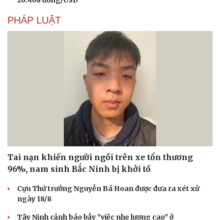
PHÁP LUẬT
Văn hóa
Giải trí
Tai nạn khiến người ngồi trên xe tổn thương
Sân khấu - Điện ảnh
Nghệ sĩ
96%, nam sinh Bắc Ninh bị khởi tố
Văn học
Thời trang
Âm nhạc
Sao Việt
Cựu Thứ trưởng Nguyễn Bá Hoan được đưa ra xét xử
Di sản
ngày 18/8
Tây Ninh cảnh báo bẫy "việc nhẹ lương cao" ở