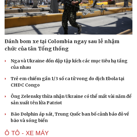
Đánh bom xe tại Colombia ngay sau lễ nhậm
chức của tân Tổng thống
Nga và Ukraine dồn dập tập kích các mục tiêu hạ tầng
của nhau
Trẻ em chiếm gần 1/3 số ca tử vong do dịch Ebola tại
CHDC Congo
Ông Zelensky thừa nhận Ukraine có thể mất vài năm để
sản xuất tên lửa Patriot
Du lịch
Podcast
Bão Dolphin áp sát, Trung Quốc ban bố cảnh báo đỏ về
Tư vấn
Câu chuyện thời sự
bão và sóng biển
Săn Tour
Đọc truyện đêm khuya
check-in
Cửa sổ tình yêu
Ô TÔ - XE MÁY
Kể chuyện cho bé