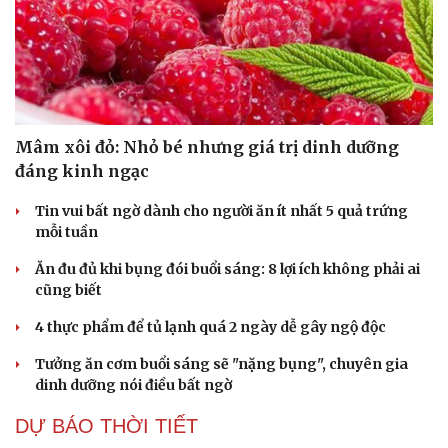
Mâm xôi đỏ: Nhỏ bé nhưng giá trị dinh dưỡng
đáng kinh ngạc
Tin vui bất ngờ dành cho người ăn ít nhất 5 quả trứng
mỗi tuần
Ăn đu đủ khi bụng đói buổi sáng: 8 lợi ích không phải ai
cũng biết
4 thực phẩm để tủ lạnh quá 2 ngày dễ gây ngộ độc
Tưởng ăn cơm buổi sáng sẽ "nặng bụng", chuyên gia
dinh dưỡng nói điều bất ngờ
DỰ BÁO THỜI TIẾT