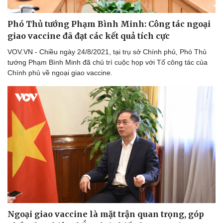
Phó Thủ tướng Phạm Bình Minh: Công tác ngoại
giao vaccine đã đạt các kết quả tích cực
VOV.VN - Chiều ngày 24/8/2021, tại trụ sở Chính phủ, Phó Thủ
tướng Phạm Bình Minh đã chủ trì cuộc họp với Tổ công tác của
Chính phủ về ngoại giao vaccine.
Thể thao
Ô tô - Xe máy
Bóng đá
Ô tô
Lịch thi đấu bóng đá
Xe máy
Thế giới thể thao
Tư vấn
eSports
Hậu trường
Ngoại giao vaccine là mặt trận quan trọng, góp