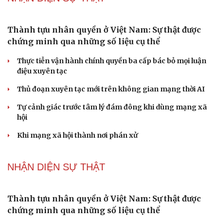
Đại biểu Quốc hội: Trao quyền lớn cho
Petrovietnam phải có “hàng rào” kiểm soát
Đề xuất tăng tuổi nghỉ hưu sĩ quan quân đội, tùy đặc thù
từng vị trí
Đại tướng Phan Văn Giang: Cấp phép UAV phải gắn với
định danh để bảo vệ bầu trời
ĐBQH đề xuất nhiều giải pháp hoàn thiện Luật phòng
chống vũ khí hủy diệt hàng loạt
Luật Phòng, chống phổ biến vũ khí hủy diệt hàng loạt
không cản trở hoạt động dân sự
PODCAST
Phụ nữ nên quan tâm đến sức khỏe tình dục tuổi
mãn kinh như thế nào?
Phong slư - “thư tình” bằng dân ca của người Tày