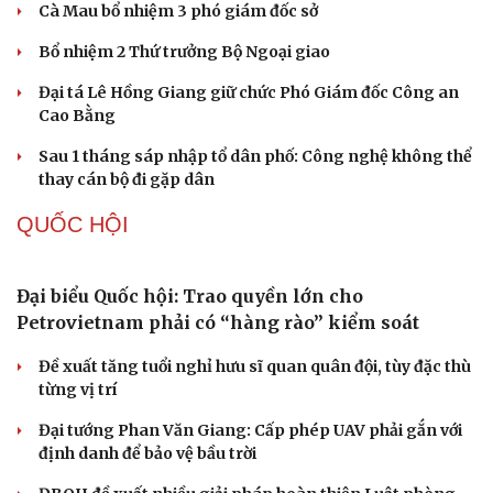
Vì sao các hãng từ bỏ pin tháo rời trên điện thoại?
Microsoft tăng tốc đầu tư hạ tầng AI tại Ấn Độ
Trung Quốc đưa vào hoạt động cơ sở điện toán AI lớn
nhất thế giới
PHÁP LUẬT
Làm rõ đối tượng gây tai nạn giao thông khiến
một phụ nữ tử vong rồi bỏ trốn
Khởi tố vợ chồng giám đốc công ty tổ chức cho người
nước ngoài ở lại trái phép
Chuyển hồ sơ sang Bộ Công an về 7 cá nhân bán vàng
nguyên liệu nhiều bất thường
Nóng 24h ngày 9/8: Diễn biến vụ bảo mẫu bạo hành hai
trẻ nhỏ ở TP.HCM