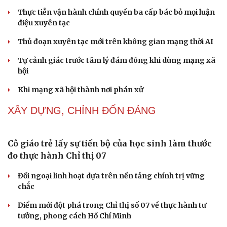
Ngại khám bệnh, nhiều người tự chữa bệnh xã hội rồi
nhận hậu quả lớn
Truyện ngắn: "Bờ sông gió thổi" (Phần đầu)
Chính sách giáo dục phải được đo bằng sự tiến bộ, hạnh
phúc của học sinh
NHẬN DIỆN SỰ THẬT
Thành tựu nhân quyền ở Việt Nam: Sự thật được
chứng minh qua những số liệu cụ thể
Thực tiễn vận hành chính quyền ba cấp bác bỏ mọi luận
điệu xuyên tạc
Thủ đoạn xuyên tạc mới trên không gian mạng thời AI
Tự cảnh giác trước tâm lý đám đông khi dùng mạng xã
hội
Cải chính