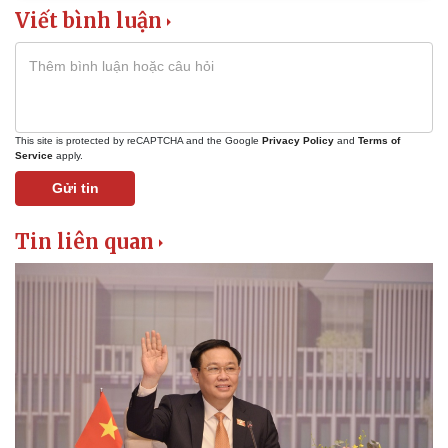
Vụ án
Vũ khí
Viết bình luận
Tin nóng
Việt Nam
Tư vấn luật
Phân tích
This site is protected by reCAPTCHA and the Google
Privacy Policy
and
Terms of
Service
apply.
Gửi tin
Tin liên quan