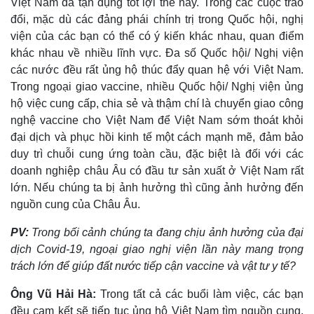
Việt Nam đã tận dụng tốt lợi thế này. Trong các cuộc trao
Quan sát
Video
đổi, mặc dù các đảng phái chính trị trong Quốc hội, nghị
Cuộc sống đó đây
Ảnh
viện của các bạn có thể có ý kiến khác nhau, quan điểm
Hồ sơ
E-Magazine
khác nhau về nhiều lĩnh vực. Đa số Quốc hội/ Nghị viện
Infographic
các nước đều rất ủng hộ thúc đẩy quan hệ với Việt Nam.
Trong ngoại giao vaccine, nhiều Quốc hội/ Nghị viện ủng
hộ việc cung cấp, chia sẻ và thậm chí là chuyển giao công
nghệ vaccine cho Việt Nam để Việt Nam sớm thoát khỏi
đại dịch và phục hồi kinh tế một cách mạnh mẽ, đảm bảo
duy trì chuỗi cung ứng toàn cầu, đặc biệt là đối với các
doanh nghiệp châu Âu có đầu tư sản xuất ở Việt Nam rất
lớn. Nếu chúng ta bị ảnh hưởng thì cũng ảnh hưởng đến
nguồn cung của Châu Âu.
PV:
Trong bối cảnh chúng ta đang chịu ảnh hưởng của đại
dịch Covid-19, ngoại giao nghị viện lần này mang trọng
trách lớn để giúp đất nước tiếp cận vaccine và vật tư y tế?
Ông Vũ Hải Hà:
Trong tất cả các buổi làm việc, các bạn
đều cam kết sẽ tiếp tục ủng hộ Việt Nam tìm nguồn cung.