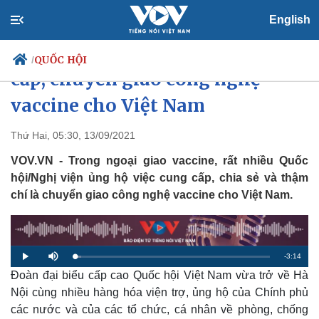
English
Quốc hội các nước ủng hộ cung
QUỐC HỘI
/
cấp, chuyển giao công nghệ
vaccine cho Việt Nam
Chính trị
Xã hội
Thứ Hai, 05:30, 13/09/2021
Đảng
Tin 24h
VOV.VN - Trong ngoại giao vaccine, rất nhiều Quốc
Tổ chức nhân sự
Dự báo thời tiết
hội/Nghị viện ủng hộ việc cung cấp, chia sẻ và thậm
Quốc hội
Giáo dục
chí là chuyển giao công nghệ vaccine cho Việt Nam.
Nhận diện sự thật
Dấu ấn VOV
Việc làm
Biển đảo
R
-
3:14
L
P
M
o
l
u
a
Đoàn đại biểu cấp cao Quốc hội Việt Nam vừa trở về Hà
a
t
e
d
y
e
e
Nội cùng nhiều hàng hóa viện trợ, ủng hộ của Chính phủ
d
m
:
các nước và của các tổ chức, cá nhân về phòng, chống
3
.