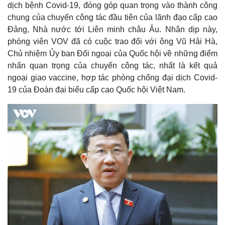
a
1
dịch bệnh Covid-19, đóng góp quan trọng vào thành công
6
%
chung của chuyến công tác đầu tiên của lãnh đạo cấp cao
i
Đảng, Nhà nước tới Liên minh châu Âu. Nhân dịp này,
n
phóng viên VOV đã có cuộc trao đổi với ông Vũ Hải Hà,
i
Chủ nhiệm Ủy ban Đối ngoại của Quốc hội về những điểm
n
nhấn quan trọng của chuyến công tác, nhất là kết quả
ngoại giao vaccine, hợp tác phòng chống đại dịch Covid-
g
19 của Đoàn đại biểu cấp cao Quốc hội Việt Nam.
T
i
m
e