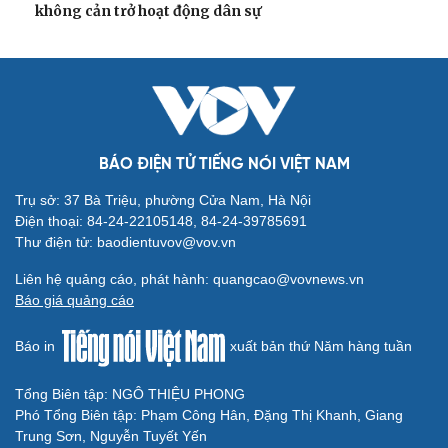
Cô giáo trẻ lấy sự tiến bộ của học sinh làm thước
đo thực hành Chỉ thị 07
Đối ngoại linh hoạt dựa trên nền tảng chính trị vững
chắc
Điểm mới đột phá trong Chỉ thị số 07 về thực hành tư
tưởng, phong cách Hồ Chí Minh
Đảng ủy các cơ quan Đảng Trung ương xây dựng phần
mềm đánh giá cán bộ theo KPI
Đồng chí Trần Cẩm Tú: Bộ chỉ số đánh giá công việc
phải đo được kết quả thực chất
QUỐC HỘI
Đại biểu Quốc hội: Trao quyền lớn cho
Petrovietnam phải có “hàng rào” kiểm soát