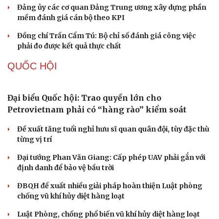
Khi mạng xã hội thành nơi phán xử
NHẬN DIỆN SỰ THẬT
Thành tựu nhân quyền ở Việt Nam: Sự thật được
chứng minh qua những số liệu cụ thể
Thực tiễn vận hành chính quyền ba cấp bác bỏ mọi luận
điệu xuyên tạc
Thủ đoạn xuyên tạc mới trên không gian mạng thời AI
Tự cảnh giác trước tâm lý đám đông khi dùng mạng xã
hội
Khi mạng xã hội thành nơi phán xử
XÂY DỰNG, CHỈNH ĐỐN ĐẢNG