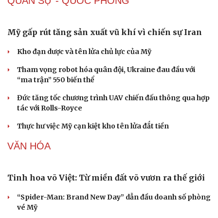
Tìm thấy người mất tích trong vụ sạt lở tại xã Chế Tạo
(Lào Cai)
THỊ TRƯỜNG
Sức khỏe
Đời sống
Dinh dưỡng - món ngon
Nhà đẹp
Cây thuốc
Blog
Sản phụ khoa
Tình yêu - Gia đình
Nhi khoa
Nam khoa
Làm đẹp - giảm cân
Phòng mạch online
Ăn sạch sống khỏe
Giá vàng hôm nay 9/8: Vàng SJC tiếp tục trụ ở mức
cao
Giá cà phê hôm nay 9/8: Giá cà phê trong nước ở mức