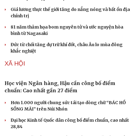
Doanh nhân
Trải nghiệm
Vì cộng đồng
Chuyển đổi số
Siêu El Nino đe dọa Thái Lan, Malaysia với nắng
nóng cực đoan và “bom mưa”
Mỹ - Ấn tìm động lực mới cho quan hệ song phương,
thúc đẩy thu hẹp khác biệt
Giá lương thực thế giới tăng do nắng nóng và bất ổn địa
chính trị
81 năm thảm họa bom nguyên tử và ước nguyện hòa
bình từ Nagasaki
Đức từ chối tăng dự trữ khí đốt, châu Âu lo mùa đông
khắc nghiệt
XÃ HỘI