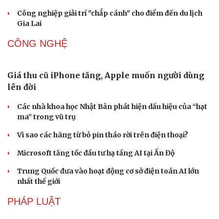
Thực hư việc Mỹ cạn kiệt kho tên lửa đắt tiền
VĂN HÓA
Tinh hoa võ Việt: Từ miền đất võ vươn ra thế giới
“Spider-Man: Brand New Day” dẫn đầu doanh số phòng
vé Mỹ
Phong slư - “thư tình” bằng dân ca của người Tày
“Tiếp sức” cho công nghiệp văn hóa: Phát huy hiệu quả
Quỹ Văn hóa, nghệ thuật
Phó huyện trưởng của Hàn Quốc quảng bá lễ hội truyền
thống ở miền Tây
DU LỊCH
Thổ cẩm Chăm Mỹ Nghiệp: Từ ngôn ngữ văn hóa