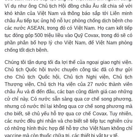
Ví dụ như ông Chủ tịch Hội đồng châu Âu rất chia sẻ với
khó khăn của Việt Nam và thông báo sắp tới Liên minh
châu Âu tiếp tục ủng hộ nỗ lực phòng chống dịch bệnh cho
các nước ASEAN, trong đó có Việt Nam. Họ cam kết tiếp
tục đóng góp 500 triệu liều vào Quỹ Covax, trong đó sẽ có
phần phân bổ hợp lý cho Việt Nam, để Việt Nam phòng
chống tốt dịch bệnh.
Chúng tôi tận dụng tối đa lợi thế của ngoại giao nghị viện.
Chủ tịch Quốc hội trước chuyến công tác đã có thư gửi
cho Chủ tịch Quốc hội, Chủ tịch Nghị viện, Chủ tịch
Thượng viện, Chủ tịch Hạ viện của 27 nước thành viên
châu Âu và đi đến đâu, các bạn cũng đánh giá cao những
cử chỉ này. Có nước sẵn sàng qua cơ chế song phương,
nhưng có nước thì lại không qua cơ chế song phương mà
cho biết, sẽ chủ yếu hỗ trợ qua cơ chế Covax. Tuy nhiên,
các nước đều ghi nhận và cho biết sẽ tiếp tục nghiên cứu
có những hình thức hợp để hỗ trợ cho Việt Nam không chỉ
vaccine mà còn thuốc chữa trị, các thiết bị vật tư y tế.