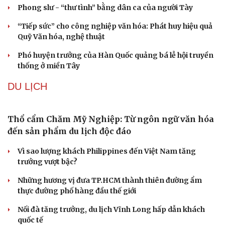
97.000 đồng/kg
Giá xăng dầu hôm nay 9/8: Giá dầu thế giới tăng nhẹ
Giá xăng dầu hôm nay 8/8: Giá dầu giảm khi có tín hiệu
mở lại eo biển Hormuz
Tỷ giá USD hôm nay 8/8: Giá bán USD hạ xuống còn
26.468 đồng/USD
QUÂN SỰ - QUỐC PHÒNG
Mỹ gấp rút tăng sản xuất vũ khí vì chiến sự Iran
Kho đạn dược và tên lửa chủ lực của Mỹ
Tham vọng robot hóa quân đội, Ukraine đau đầu với
“ma trận” 550 biến thể
Đức tăng tốc chương trình UAV chiến đấu thông qua hợp
tác với Rolls-Royce