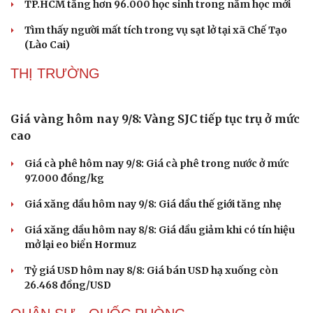
Học viện Ngân hàng, Hậu cần công bố điểm
chuẩn: Cao nhất gần 27 điểm
Hơn 1.000 người chung sức tái tạo dòng chữ “BÁC HỒ
SỐNG MÃI” trên Núi Nhón
Đại học Kinh tế Quốc dân công bố điểm chuẩn, cao nhất
28,84
TP.HCM tăng hơn 96.000 học sinh trong năm học mới