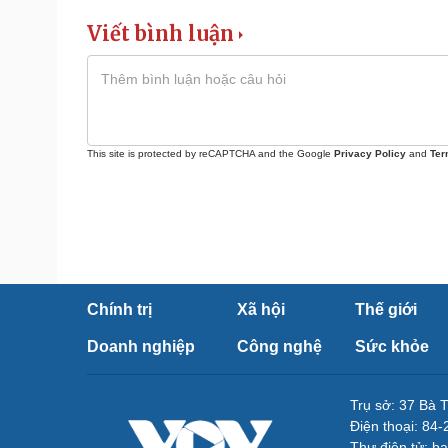
Viết bình luận
This site is protected by reCAPTCHA and the Google
Privacy Policy
and
Ter
Chính trị
Xã hội
Thế giới
Doanh nghiệp
Công nghệ
Sức khỏe
Trụ sở: 37 Bà 
Điện thoại: 84
Thư điện tử: b