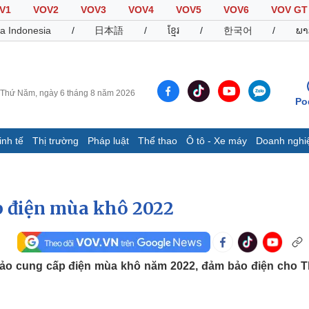
V1
VOV2
VOV3
VOV4
VOV5
VOV6
VOV GT
a Indonesia
/
日本語
/
ខ្មែរ
/
한국어
/
ພາ
Thứ Năm, ngày 6 tháng 8 năm 2026
Po
inh tế
Thị trường
Pháp luật
Thể thao
Ô tô - Xe máy
Doanh nghi
Thế giới
Multimedia
K
Quan sát
Video
B
Cuộc sống đó đây
Ảnh
K
 điện mùa khô 2022
Hồ sơ
E-Magazine
Infographic
o cung cấp điện mùa khô năm 2022, đảm bảo điện cho 
Thể thao
Ô tô - Xe máy
D
Bóng đá
Ô tô
T