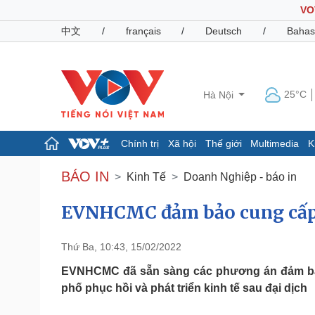
VO
中文
/
français
/
Deutsch
/
Bahas
25°C
Hà Nội
Chính trị
Xã hội
Thế giới
Multimedia
K
Chính trị
Xã hội
BÁO IN
Kinh Tế
Doanh Nghiệp - báo in
Đảng
Tin 24h
Tổ chức nhân sự
Dự báo thời tiết
EVNHCMC đảm bảo cung cấp
Quốc hội
Giáo dục
Nhận diện sự thật
Dấu ấn VOV
Thứ Ba, 10:43, 15/02/2022
Việc làm
Biển đảo
EVNHCMC đã sẵn sàng các phương án đảm bả
phố phục hồi và phát triển kinh tế sau đại dịch
Pháp luật
Quân sự - Quốc phòng
Vụ án
Vũ khí