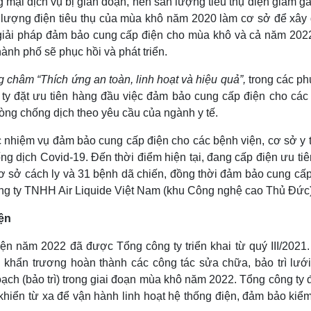
g mại dịch vụ bị gián đoạn, nên sản lượng tiêu thụ điện giảm 
lượng điện tiêu thụ của mùa khô năm 2020 làm cơ sở để xây
 giải pháp đảm bảo cung cấp điện cho mùa khô và cả năm 2022
hành phố sẽ phục hồi và phát triển.
 châm “Thích ứng an toàn, linh hoạt và hiệu quả”,
trong các p
y đặt ưu tiên hàng đầu việc đảm bảo cung cấp điện cho các
hòng chống dịch theo yêu cầu của ngành y tế.
nhiệm vụ đảm bảo cung cấp điện cho các bệnh viện, cơ sở y t
ng dịch Covid-19. Đến thời điểm hiện tại, đang cấp điện ưu ti
ơ sở cách ly và 31 bệnh dã chiến, đồng thời đảm bảo cung cấp
ông ty TNHH Air Liquide Việt Nam (khu Công nghệ cao Thủ Đức)
iện
 năm 2022 đã được Tổng công ty triển khai từ quý III/2021.
 khẩn trương hoàn thành các công tác sửa chữa, bảo trì lưới
oạch (bảo trì) trong giai đoạn mùa khô năm 2022. Tổng công ty 
khiển từ xa để vận hành linh hoạt hệ thống điện, đảm bảo kiể