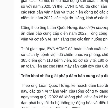
giãn cách xã hội, nhiều hoạt động sản xuất, thươn
so với năm 2020. Vì thế, EVNHCMC đã chọn sản 
các kịch bản vận hành và thực hiện đồng bộ các
niềm tin năm 2022, các mặt đời sống, kinh tế của t
Cũng theo ông Luân Quốc Hưng,
thực hiện phương
án đảm bảo cung cấp điện năm 2022, Tổng công t
viện và cơ sở y tế, sẵn sàng cho các tình huống p
Thời gian qua, EVNHCMC đã hoàn thành xuất sắc 
sở cách ly, bệnh viện dã chiến phục vụ phòng, chố
385 điểm gồm 113 bệnh viện, 61 cơ sở y tế, 180 c
an toàn, liên tục cho Nhà máy sản xuất ôxy của C
Triển khai nhiều giải pháp đảm bảo cung cấp đ
Theo ông Luân Quốc Hưng, kế hoạch đảm bảo điện
nay, các đơn vị thành viên củaTổng công ty đang
ngay trong quý I/2022 để không phải cắt điện kế h
đạo phát huy tối đa hệ thống tự động hóa và điều 