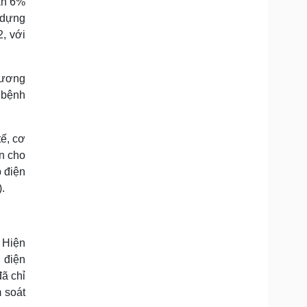
gần 6%
 dựng
, với
hương
 bệnh
ế, cơ
ên cho
 điện
.
 Hiện
 điện
đã chỉ
m soát