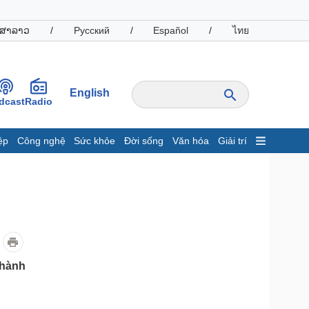
ສາລາວ
/
Русский
/
Español
/
ไทย
English
dcast
Radio
ệp
Công nghệ
Sức khỏe
Đời sống
Văn hóa
Giải trí
inh tế
Thị trường
ất động sản
Giá vàng
hởi nghiệp
Tiêu dùng
Tỷ giá
Chứng khoán
Giá cà phê
Thành
oanh nghiệp
Công nghệ
hông tin doanh nghiệp
Sành điệu