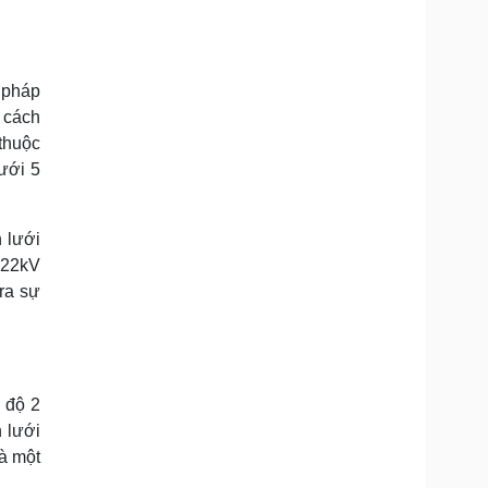
i pháp
h cách
thuộc
ưới 5
 lưới
i 22kV
ra sự
 độ 2
n lưới
là một