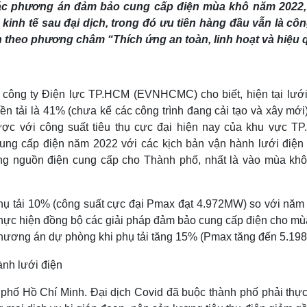
ác phương án đảm bảo cung cấp điện mùa khô năm 2022
Lịch thi đấu bóng đá
Xe máy
Thế giới thể thao
Tư vấn
kinh tế sau đại dịch, trong đó ưu tiên hàng đầu vẫn là côn
eSports
V
 theo phương châm “Thích ứng an toàn, linh hoạt và hiệu 
Hậu trường
Văn hóa
Giải trí
D
Sân khấu - Điện ảnh
Nghệ sĩ
ông ty Điện lực TP.HCM (EVNHCMC) cho biết, hiện tại lưới
Văn học
Thời trang
 tải là 41% (chưa kể các công trình đang cải tạo và xây mới)
Âm nhạc
Sao Việt
c
c với công suất tiêu thụ cực đại hiện nay của khu vực T
Di sản
 cấp điện năm 2022 với các kịch bản vận hành lưới điện 
ộng nguồn điện cung cấp cho Thành phố, nhất là vào mùa kh
 tải 10% (công suất cực đại Pmax đạt 4.972MW) so với năm
thực hiện đồng bộ các giải pháp đảm bảo cung cấp điện cho mù
ương án dự phòng khi phụ tải tăng 15% (Pmax tăng đến 5.19
phố Hồ Chí Minh. Đại dịch Covid đã buộc thành phố phải thực