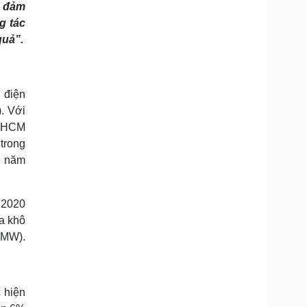
, đảm
Doanh nghiệp 24h
Tin Công nghệ
Doanh nhân
Trải nghiệm
g tác
ì cộng đồng
Chuyển đổi số
quả”.
u lịch
Podcast
Tư vấn
Câu chuyện thời sự
 điện
Săn Tour
Đọc truyện đêm khuya
. Với
heck-in
Cửa sổ tình yêu
P.HCM
Kể chuyện cho bé
trong
Hạt giống tâm hồn
ô năm
 2020
a khô
8MW).
 hiện