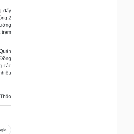
g đẩy
ông 2
 đường
 trạm
 Quản
 Đồng
g các
nhiều
Thảo
gle