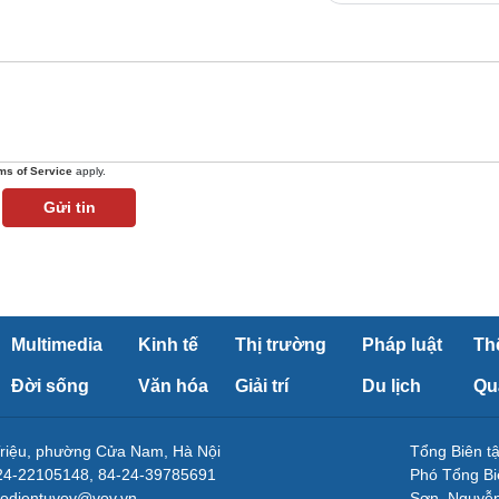
ms of Service
apply.
Gửi tin
Multimedia
Kinh tế
Thị trường
Pháp luật
Th
Đời sống
Văn hóa
Giải trí
Du lịch
Qu
Triệu, phường Cửa Nam, Hà Nội
Tổng Biên 
-24-22105148, 84-24-39785691
Phó Tổng Bi
aodientuvov@vov.vn
Sơn, Nguyễn