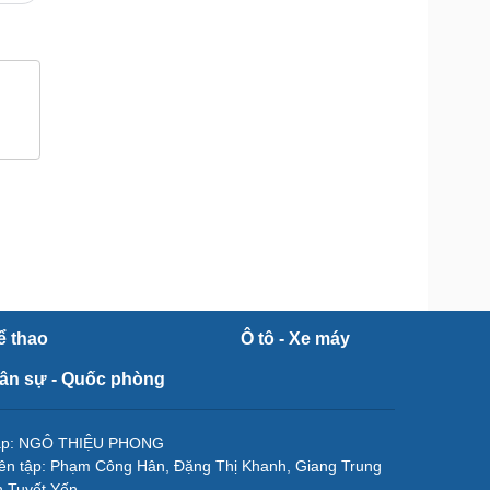
ể thao
Ô tô - Xe máy
ân sự - Quốc phòng
tập: NGÔ THIỆU PHONG
ên tập: Phạm Công Hân, Đặng Thị Khanh, Giang Trung
 Tuyết Yến