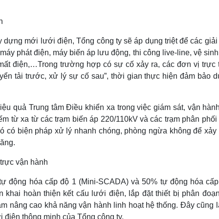
ây dựng mới lưới điện, Tổng công ty sẽ áp dụng triệt để các giả
y phát điện, máy biến áp lưu động, thi công live-line, vệ sin
ất điện,…Trong trường hợp có sự cố xảy ra, các đơn vị trực 
 tải trước, xử lý sự cố sau”, thời gian thực hiện đảm bảo d
iệu quả Trung tâm Điều khiển xa trong việc giám sát, vận hành
 đếm từ xa từ các trạm biến áp 220/110kV và các trạm phân phố
đó có biện pháp xử lý nhanh chóng, phòng ngừa không để xảy 
năng.
 tự động hóa cấp độ 1 (Mini-SCADA) và 50% tự động hóa cấp
khai hoàn thiện kết cấu lưới điện, lắp đặt thiết bị phân đoạ
hằm nâng cao khả năng vận hành linh hoạt hệ thống. Đây cũng 
ới điện thông minh của Tổng công ty.