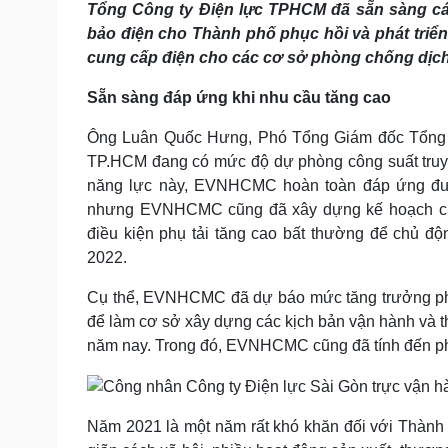
Tổng Công ty Điện lực TPHCM đã sẵn sàng c
Tin nóng
Việt Nam
Tư vấn luật
Phân tích
bảo điện cho Thành phố phục hồi và phát triển 
cung cấp điện cho các cơ sở phòng chống dịch
Sẵn sàng đáp ứng khi nhu cầu tăng cao
Sức khỏe
Đời sống
Dinh dưỡng - món ngon
Nhà đẹp
Ông Luân Quốc Hưng, Phó Tổng Giám đốc Tổng c
Cây thuốc
Blog
TP.HCM đang có mức độ dự phòng công suất truyền
Sản phụ khoa
Tình yêu - Gia đình
năng lực này, EVNHCMC hoàn toàn đáp ứng đượ
Nhi khoa
nhưng EVNHCMC cũng đã xây dựng kế hoạch cung
Nam khoa
điều kiện phụ tải tăng cao bất thường để chủ đ
Làm đẹp - giảm cân
2022.
Phòng mạch online
Ăn sạch sống khỏe
Cụ thể, EVNHCMC đã dự báo mức tăng trưởng phụ
Cải chính
để làm cơ sở xây dựng các kịch bản vận hành và 
năm nay. Trong đó, EVNHCMC cũng đã tính đến ph
Năm 2021 là một năm rất khó khăn đối với Thành 