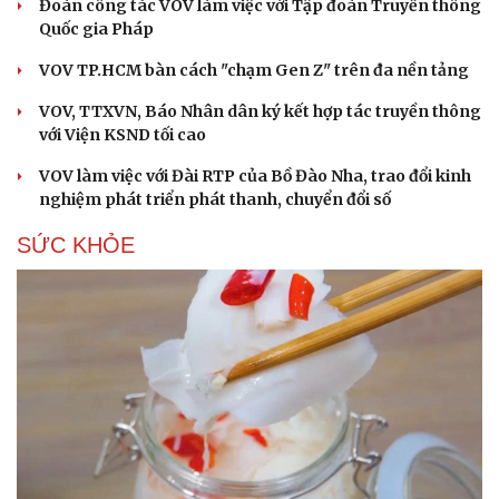
Đoàn công tác VOV làm việc với Tập đoàn Truyền thông
Quốc gia Pháp
VOV TP.HCM bàn cách "chạm Gen Z" trên đa nền tảng
VOV, TTXVN, Báo Nhân dân ký kết hợp tác truyền thông
với Viện KSND tối cao
VOV làm việc với Đài RTP của Bồ Đào Nha, trao đổi kinh
nghiệm phát triển phát thanh, chuyển đổi số
SỨC KHỎE