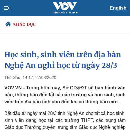
English
GIÁO DỤC
/
Học sinh, sinh viên trên địa bàn
Chính trị
Xã hội
Đảng
Tin 24h
Nghệ An nghỉ học từ ngày 28/3
Tổ chức nhân sự
Dự báo thời tiết
Quốc hội
Giáo dục
Thứ Sáu, 14:17, 27/03/2020
Nhận diện sự thật
Dấu ấn VOV
Việc làm
VOV.VN - Trong hôm nay, Sở GD&ĐT sẽ ban hành văn
Biển đảo
bản, thông báo đến tất cả các trường và học sinh, sinh
viên trên địa bàn tỉnh cho đến khi có thông báo mới.
Bắt đầu từ ngày mai 28/3 tỉnh Nghệ An cho tất cả học sinh,
sinh viên đang học tại các trường THPT, các trung tâm
Giáo dục Thường xuyên, trung tâm Giáo dục Nghề nghiệp