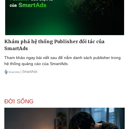
Thể thao
Ô tô - Xe máy
Bóng đá
Ô tô
Lịch thi đấu bóng đá
Xe máy
Thế giới thể thao
Tư vấn
eSports
Hậu trường
Khám phá hệ thống Publisher đối tác của
SmartAds
Tham khảo ngay bài viết sau để nắm danh sách publisher trong
hệ thống quảng cáo của SmartAds.
| SmartAds
ĐỜI SỐNG