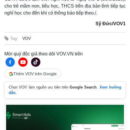
cho trẻ mầm non, tiểu học, THCS trên địa bàn tỉnh tiếp tục
nghỉ học cho đến khi có thông báo tiếp theo./.
Sỹ Đức/VOV1
Tag:
VOV
Mời quý độc giả theo dõi VOV.VN trên
Thêm VOV trên Google
Thế giới
Multimedia
Chọn VOV làm nguồn ưu tiên trên
Google Search
.
Xem hướng
Quan sát
Video
dẫn.
Cuộc sống đó đây
Ảnh
Hồ sơ
E-Magazine
Infographic