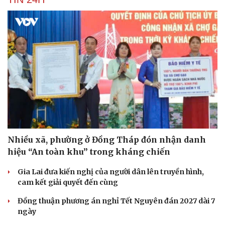
Nhiều xã, phường ở Đồng Tháp đón nhận danh
hiệu “An toàn khu” trong kháng chiến
Gia Lai đưa kiến nghị của người dân lên truyền hình,
Du lịch
Podcast
cam kết giải quyết đến cùng
Tư vấn
Câu chuyện thời sự
Đồng thuận phương án nghỉ Tết Nguyên đán 2027 dài 7
Săn Tour
Đọc truyện đêm khuya
ngày
check-in
Cửa sổ tình yêu
Kể chuyện cho bé