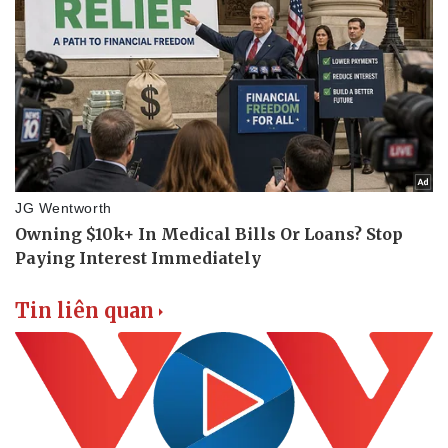
Vụ án
Vũ khí
Tin nóng
Việt Nam
Tư vấn luật
Phân tích
Tin liên quan