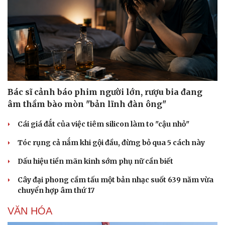
Bác sĩ cảnh báo phim người lớn, rượu bia đang
âm thầm bào mòn "bản lĩnh đàn ông"
Cái giá đắt của việc tiêm silicon làm to "cậu nhỏ"
Tóc rụng cả nắm khi gội đầu, đừng bỏ qua 5 cách này
Dấu hiệu tiền mãn kinh sớm phụ nữ cần biết
Cây đại phong cầm tấu một bản nhạc suốt 639 năm vừa
chuyển hợp âm thứ 17
VĂN HÓA