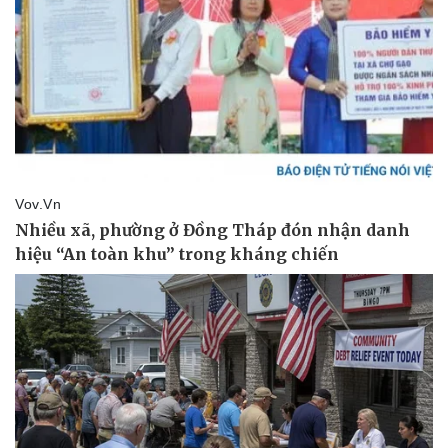
Kinh tế
Thị trường
Bất động sản
Giá vàng
Khởi nghiệp
Tiêu dùng
Tỷ giá
Chứng khoán