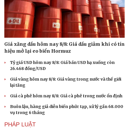
Giá xăng dầu hôm nay 8/8: Giá dầu giảm khi có tín
Sức khỏe
Đời sống
hiệu mở lại eo biển Hormuz
Dinh dưỡng - món ngon
Nhà đẹp
Cây thuốc
Blog
Tỷ giá USD hôm nay 8/8: Giá bán USD hạ xuống còn
Sản phụ khoa
Tình yêu - Gia đình
26.468 đồng/USD
Nhi khoa
Nam khoa
Giá vàng hôm nay 8/8: Giá vàng trong nước và thế giới
Làm đẹp - giảm cân
lại tăng
Phòng mạch online
Ăn sạch sống khỏe
Giá cà phê hôm nay 8/8: Giá cà phê trong nước ổn định
Buôn lậu, hàng giả diễn biến phức tạp, xử lý gần 68.000
vụ trong 6 tháng
PHÁP LUẬT