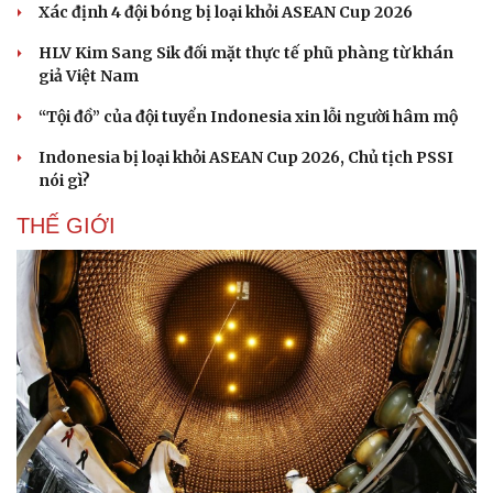
Xác định 4 đội bóng bị loại khỏi ASEAN Cup 2026
HLV Kim Sang Sik đối mặt thực tế phũ phàng từ khán
giả Việt Nam
“Tội đồ” của đội tuyển Indonesia xin lỗi người hâm mộ
Indonesia bị loại khỏi ASEAN Cup 2026, Chủ tịch PSSI
nói gì?
THẾ GIỚI
Văn hóa
Giải trí
Sân khấu - Điện ảnh
Nghệ sĩ
Văn học
Thời trang
Âm nhạc
Sao Việt
Di sản