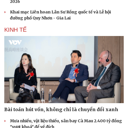
2026
Khai mạc Liên hoan Lân Sư Rồng quốc tế và Lễ hội
đường phố Quy Nhơn - Gia Lai
Doanh nghiệp
Công nghệ
KINH TẾ
Thông tin doanh nghiệp
Sành điệu
Doanh nghiệp 24h
Tin Công nghệ
Doanh nhân
Trải nghiệm
Vì cộng đồng
Chuyển đổi số
Bài toán hút vốn, không chỉ là chuyển đổi xanh
Mưa nhiều, vật liệu thiếu, sân bay Cà Mau 2.400 tỷ đồng
"vượt khoá" để về đích