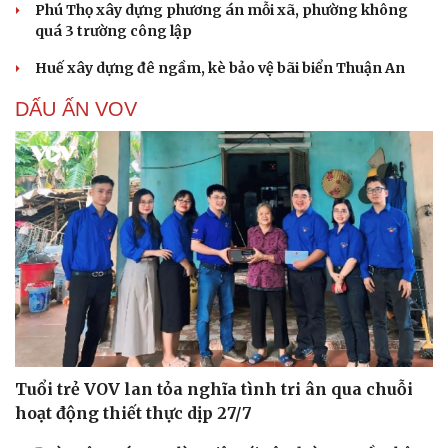
Phú Thọ xây dựng phương án mỗi xã, phường không
Hạt giống tâm hồn
quá 3 trường công lập
Huế xây dựng đê ngầm, kè bảo vệ bãi biển Thuận An
DẤU ẤN VOV
Tuổi trẻ VOV lan tỏa nghĩa tình tri ân qua chuỗi
hoạt động thiết thực dịp 27/7