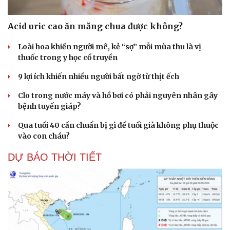
Acid uric cao ăn măng chua được không?
Loài hoa khiến người mê, kẻ “sợ” mỗi mùa thu là vị
thuốc trong y học cổ truyền
9 lợi ích khiến nhiều người bất ngờ từ thịt ếch
Clo trong nước máy và hồ bơi có phải nguyên nhân gây
bệnh tuyến giáp?
Qua tuổi 40 cần chuẩn bị gì để tuổi già không phụ thuộc
vào con cháu?
DỰ BÁO THỜI TIẾT
Cải chính