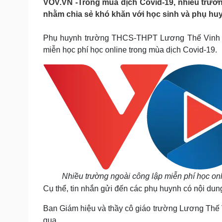
VOV.VN -Trong mùa dịch Covid-19, nhiều trườn
Tin nóng
Việt Nam
nhằm chia sẻ khó khăn với học sinh và phụ hu
Tư vấn luật
Phân tích
Phụ huynh trường THCS-THPT Lương Thế Vinh (H
miễn học phí học online trong mùa dịch Covid-19.
Sức khỏe
Đời sống
Dinh dưỡng - món ngon
Nhà đẹp
Cây thuốc
Blog
Sản phụ khoa
Tình yêu - Gia đình
Nhi khoa
Nam khoa
Làm đẹp - giảm cân
Phòng mạch online
Ăn sạch sống khỏe
Cải chính
Nhiều trường ngoài công lập miễn phí học onl
Cụ thể, tin nhắn gửi đến các phụ huynh có nội dun
Ban Giám hiệu và thầy cô giáo trường Lương Thế V
qua.