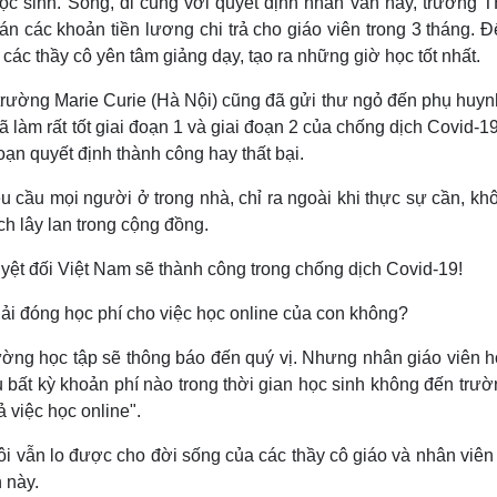
ọc sinh. Song, đ
i cùng với quyết định nhân văn này, trường 
 các khoản tiền lương chi trả cho giáo viên trong 3 tháng. Đ
các thầy cô yên tâm giảng dạy, tạo ra những giờ học tốt nhất.
rường Marie Curie (Hà Nội) cũng đã gửi thư ngỏ đến phụ huyn
 làm rất tốt giai đoạn 1 và giai đoạn 2 của chống dịch Covid-1
ạn quyết định thành công hay thất bại.
 cầu mọi người ở trong nhà, chỉ ra ngoài khi thực sự cần, khô
ịch lây lan trong cộng đồng.
uyệt đối Việt Nam sẽ thành công trong chống dịch Covid-19!
hải đóng học phí cho việc học online của con không?
rường học tập sẽ thông báo đến quý vị. Nhưng nhân giáo viên hỏ
u bất kỳ khoản phí nào trong thời gian học sinh không đến trư
 việc học online".
ôi vẫn lo được cho đời sống của các thầy cô giáo và nhân viên
n này.