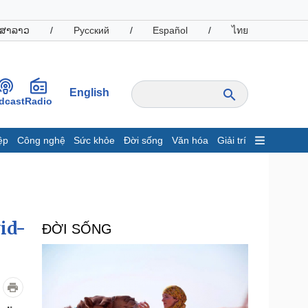
ສາລາວ
/
Русский
/
Español
/
ไทย
English
dcast
Radio
ệp
Công nghệ
Sức khỏe
Đời sống
Văn hóa
Giải trí
inh tế
Thị trường
ất động sản
Giá vàng
hởi nghiệp
Tiêu dùng
Tỷ giá
id-
ĐỜI SỐNG
Chứng khoán
Giá cà phê
oanh nghiệp
Công nghệ
hông tin doanh nghiệp
Sành điệu