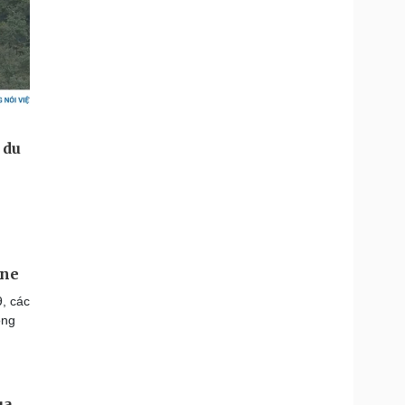
ine
9, các
ông
ua