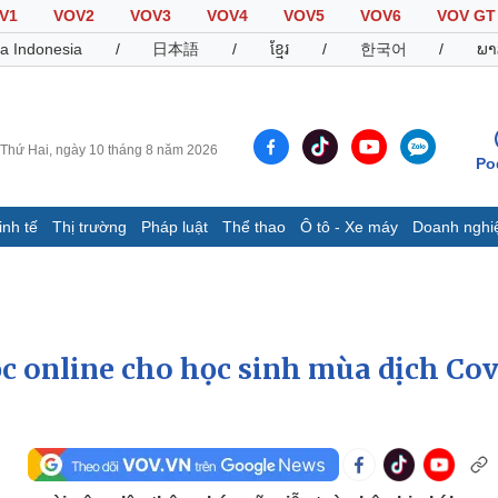
V1
VOV2
VOV3
VOV4
VOV5
VOV6
VOV GT
a Indonesia
/
日本語
/
ខ្មែរ
/
한국어
/
ພາ
Thứ Hai, ngày 10 tháng 8 năm 2026
Po
inh tế
Thị trường
Pháp luật
Thể thao
Ô tô - Xe máy
Doanh nghi
Thế giới
Multimedia
K
Quan sát
Video
B
Cuộc sống đó đây
Ảnh
K
Hồ sơ
E-Magazine
c online cho học sinh mùa dịch Cov
Infographic
Thể thao
Ô tô - Xe máy
D
Bóng đá
Ô tô
T