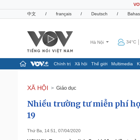
VO
中文
/
français
/
Deutsch
/
Bahas
34°C
Hà Nội
Chính trị
Xã hội
Thế giới
Multimedia
K
Chính trị
Xã hội
Đảng
Tin 24h
XÃ HỘI
Giáo dục
Tổ chức nhân sự
Dự báo thời tiết
Quốc hội
Giáo dục
Nhiều trường tư miễn phí họ
Nhận diện sự thật
Dấu ấn VOV
Việc làm
19
Biển đảo
Pháp luật
Quân sự - Quốc phòng
Thứ Ba, 14:51, 07/04/2020
Vụ án
Vũ khí