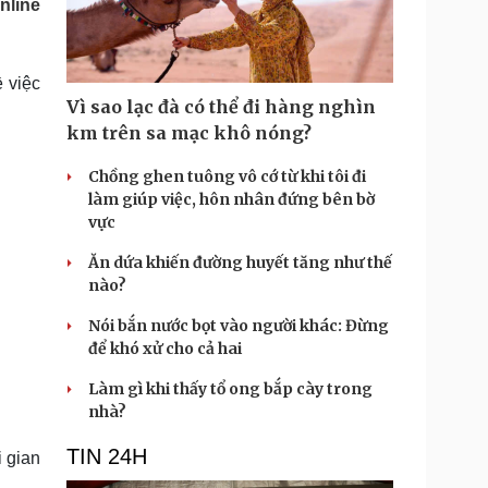
nline
Doanh nghiệp 24h
Tin Công nghệ
Doanh nhân
Trải nghiệm
ì cộng đồng
Chuyển đổi số
 việc
Vì sao lạc đà có thể đi hàng nghìn
u lịch
Podcast
km trên sa mạc khô nóng?
Tư vấn
Câu chuyện thời sự
Săn Tour
Đọc truyện đêm khuya
Chồng ghen tuông vô cớ từ khi tôi đi
heck-in
Cửa sổ tình yêu
làm giúp việc, hôn nhân đứng bên bờ
Kể chuyện cho bé
vực
Hạt giống tâm hồn
Ăn dứa khiến đường huyết tăng như thế
nào?
Nói bắn nước bọt vào người khác: Đừng
để khó xử cho cả hai
Làm gì khi thấy tổ ong bắp cày trong
nhà?
TIN 24H
 gian