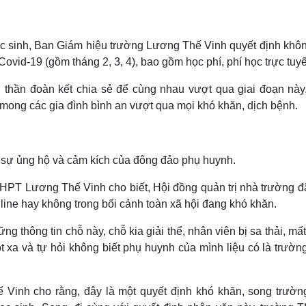
ọc sinh, Ban Giám hiệu trường Lương Thế Vinh quyết định khôn
Covid-19 (gồm tháng 2, 3, 4), bao gồm học phí, phí học trực tuyế
h thần đoàn kết chia sẻ để cùng nhau vượt qua giai đoạn này
mong các gia đình bình an vượt qua mọi khó khăn, dịch bệnh.
 sự ủng hộ và cảm kích của đông đảo phụ huynh.
PT Lương Thế Vinh cho biết, Hội đồng quản trị nhà trường đ
nline hay không trong bối cảnh toàn xã hội đang khó khăn.
g thông tin chỗ này, chỗ kia giải thể, nhân viên bị sa thải, mất
 xa và tự hỏi không biết phụ huynh của mình liệu có là trườn
inh cho rằng, đây là một quyết định khó khăn, song trườn