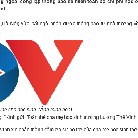
g ngoài công lập thông báo sẽ miễn toàn bộ chi phí học o
Lịch thi đấu bóng đá
Xe máy
ynh.
Thế giới thể thao
Tư vấn
eSports
V
Hậu trường
à Nội) vừa bất ngờ nhận được thông báo từ nhà trường về
Văn hóa
Giải trí
D
Sân khấu - Điện ảnh
Nghệ sĩ
Văn học
Thời trang
Âm nhạc
Sao Việt
c
Di sản
ine cho học sinh. (Ảnh minh họa)
g: “Kính gửi: Toàn thể cha mẹ học sinh trường Lương Thế Vinh!
inh xin chân thành cảm ơn sự hỗ trợ của cha mẹ học sinh thời