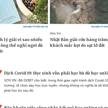
Dịch Covid-19: Học sinh vẫn phải học bù dù học onl
VOV.VN -Bộ GDĐT cho biết, trong thời gian nghỉ tránh dịch Covid-1
trường tổ chức dạy học trực tuyến, nhưng không có nghĩa là sẽ kh
phải học bù sau đó.
Băn khoăn việc công nhận kết quả học online và q