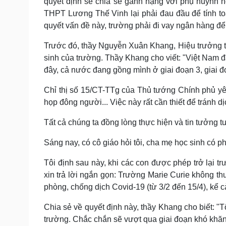
quyết định sẽ chia sẻ gánh nặng với phụ huynh h
THPT Lương Thế Vinh lại phải đau đầu để tính toán
quyết vấn đề này, trường phải đi vay ngân hàng để 
Trước đó, thầy Nguyễn Xuân Khang, Hiệu trưởng t
sinh của trường. Thầy Khang cho viết: "
Việt Nam đã
đây, cả nước đang gồng mình ở giai đoạn 3, giai đo
Chỉ thị số 15/CT-TTg của Thủ tướng Chính phủ yêu
họp đông người... Việc này rất cần thiết để tránh d
Tất cả chúng ta đồng lòng thực hiện và tin tưởng t
Sáng nay, có cô giáo hỏi tôi, cha mẹ học sinh có p
Tôi định sau này, khi các con được phép trở lại t
xin trả lời ngắn gọn: Trường Marie Curie không th
phòng, chống dịch Covid-19 (từ 3/2 đến 15/4), kể cả
Chia sẻ về quyết định này, thầy Khang cho biết: "
T
trường. Chắc chắn sẽ vượt qua giai đoạn khó khă