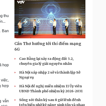
g thu
n...
. Ban
Cần Thơ hướng tới thí điểm mạng
6G
Cao Bằng lại xảy ra động đất 3.2,
chuyên gia lý giải nguyên nhân
ã họp
Hà Nội sáp nhập 2 sở và thành lập Sở
Ngoại vụ
 việc,
g hợp
Hà Nội đề nghị miễn nhiệm 11 Ủy viên
UBND Thành phố nhiệm kỳ 2026-2031
Sống sót thần kỳ sau 8 giờ lênh đênh
g vẫn
trên biển nhờ kỹ năng sinh tồn và phao