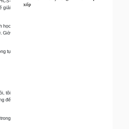
THCS-
xốp
ể giải
h học
9. Giờ
ng tụ
i, tôi
ờng để
 trong