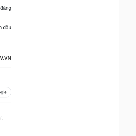
 đáng
ến đầu
OV.VN
gle
í.