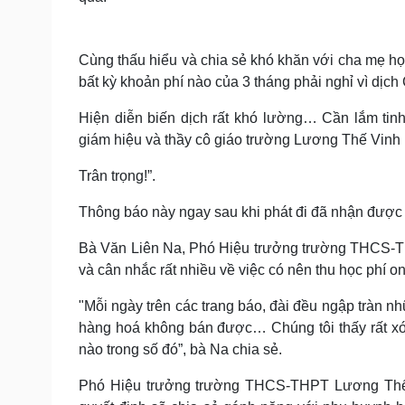
Cùng thấu hiểu và chia sẻ khó khăn với cha mẹ h
bất kỳ khoản phí nào của 3 tháng phải nghỉ vì dịch 
Hiện diễn biến dịch rất khó lường… Cần lắm tin
giám hiệu và thầy cô giáo trường Lương Thế Vinh 
Trân trọng!”.
Thông báo này ngay sau khi phát đi đã nhận được
Bà Văn Liên Na, Phó Hiệu trưởng trường THCS-TH
và cân nhắc rất nhiều về việc có nên thu học phí o
"Mỗi ngày trên các trang báo, đài đều ngập tràn nhữn
hàng hoá không bán được… Chúng tôi thấy rất xót
nào trong số đó”, bà Na chia sẻ.
Phó Hiệu trưởng trường THCS-THPT Lương Thế V