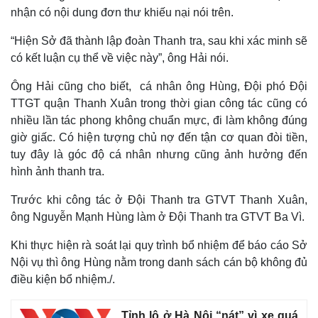
nhận có nội dung đơn thư khiếu nại nói trên.
“Hiện Sở đã thành lập đoàn Thanh tra, sau khi xác minh sẽ
có kết luận cụ thể về việc này”, ông Hải nói.
Ông Hải cũng cho biết, cá nhân ông Hùng, Đội phó Đội
TTGT quận Thanh Xuân trong thời gian công tác cũng có
nhiều lần tác phong không chuẩn mực, đi làm không đúng
giờ giấc. Có hiện tượng chủ nợ đến tận cơ quan đòi tiền,
tuy đây là góc độ cá nhân nhưng cũng ảnh hưởng đến
hình ảnh thanh tra.
Trước khi công tác ở Đội Thanh tra GTVT Thanh Xuân,
ông Nguyễn Mạnh Hùng làm ở Đội Thanh tra GTVT Ba Vì.
Khi thực hiện rà soát lại quy trình bổ nhiệm để báo cáo Sở
Nội vụ thì ông Hùng nằm trong danh sách cán bộ không đủ
điều kiện bổ nhiệm./.
Tỉnh lộ ở Hà Nội “nát” vì xe quá