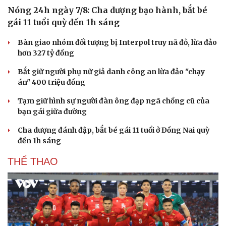
Nóng 24h ngày 7/8: Cha dượng bạo hành, bắt bé
gái 11 tuổi quỳ đến 1h sáng
Bàn giao nhóm đối tượng bị Interpol truy nã đỏ, lừa đảo
hơn 327 tỷ đồng
Bắt giữ người phụ nữ giả danh công an lừa đảo "chạy
án" 400 triệu đồng
Tạm giữ hình sự người đàn ông đạp ngã chồng cũ của
bạn gái giữa đường
Văn hóa
Giải trí
Cha dượng đánh đập, bắt bé gái 11 tuổi ở Đồng Nai quỳ
Sân khấu - Điện ảnh
Nghệ sĩ
đến 1h sáng
Văn học
Thời trang
Âm nhạc
Sao Việt
THỂ THAO
Di sản