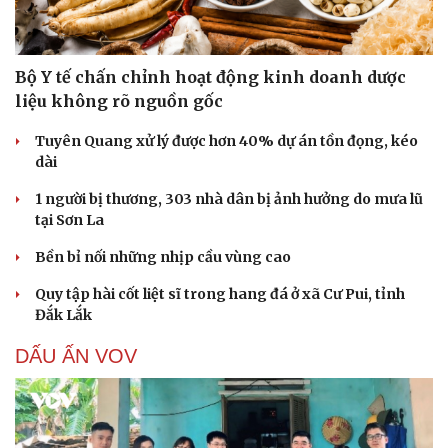
Bộ Y tế chấn chỉnh hoạt động kinh doanh dược
liệu không rõ nguồn gốc
Tuyên Quang xử lý được hơn 40% dự án tồn đọng, kéo
dài
1 người bị thương, 303 nhà dân bị ảnh hưởng do mưa lũ
tại Sơn La
Bền bỉ nối những nhịp cầu vùng cao
Quy tập hài cốt liệt sĩ trong hang đá ở xã Cư Pui, tỉnh
Đắk Lắk
DẤU ẤN VOV