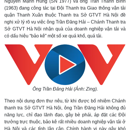
Nguyễn Mạnh Hùng (SN 1977) và ông Trần Thanh Bình
(1963) đang công tác tại Đội Thanh tra Giao thông vận tải
quận Thanh Xuân thuộc Thanh tra Sở GTVT Hà Nội đề
nghị xử lý rõ vụ việc ông Trần Đăng Hải – Chánh Thanh tra
Sở GTVT Hà Nội nhận quà của doanh nghiệp vận tải và
có dấu hiệu “bảo kê” một số xe quá khổ, quá tải.
Ông Trần Đăng Hải (Ảnh: Zing).
Theo nội dung đơn thư nêu, từ khi được bổ nhiệm Chánh
thanh tra Sở GTVT Hà Nội, ông Trần Đăng Hải không đủ
năng lực, chỉ đạo lãnh đạo, gây bè phái, áp đặt các Đội
trưởng trực thuộc, bảo kê rất nhiều doanh nghiệp vận tải ở
Hà Nội và các tỉnh lân cận.
Chính hành vi này gây khó