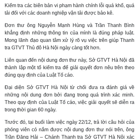
Kiểm tra các biên bản vi phạm hành chính lỗi quá khổ, quá
tải đối với các doanh nghiệp vận tải được bảo kê.
Đơn thư ông Nguyễn Mạnh Hùng và Trần Thanh Bình
khẳng định những thông tin của mình là đúng pháp luật.
Mong lãnh đạo quan tâm xử lý rõ vụ việc trên giúp Thanh
tra GTVT Thủ đô Hà Nội ngày càng tốt hơn.
Liên quan đến nội dung đơn thư này, Sở GTVT Hà Nội đã
thành lập một tổ kiểm tra để giải quyết đơn nêu trên theo
đúng quy định của Luật Tố cáo.
Đại diện Sở GTVT Hà Nội từ chối đưa ra đánh giá về
Thế giới
Multimedia
những nội dung đơn bởi đang trong quá trình xác minh.
Quan sát
Video
Cuộc sống đó đây
Ảnh
Theo quy định của Luật Tố cáo, việc giải quyết sẽ diễn ra
Hồ sơ
E-Magazine
trong thời gian 60 ngày.
Infographic
Trước đó, tại buổi làm việc ngày 22/12, trả lời câu hỏi của
phóng viên có nắm được nội dung đơn thư nói trên, ông
Trần Đăng Hải – Chánh Thanh tra Sở GTVT Hà Nội xác