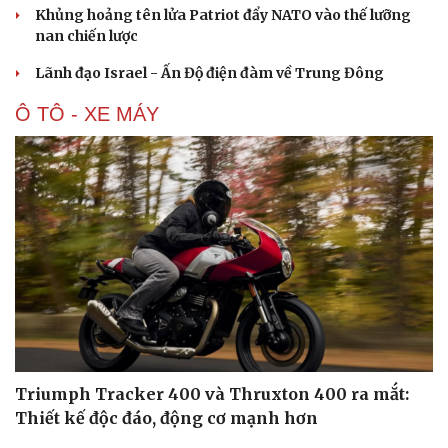
Khủng hoảng tên lửa Patriot đẩy NATO vào thế lưỡng
nan chiến lược
Lãnh đạo Israel - Ấn Độ điện đàm về Trung Đông
Ô TÔ - XE MÁY
Du lịch
Podcast
Tư vấn
Câu chuyện thời sự
Săn Tour
Đọc truyện đêm khuya
check-in
Cửa sổ tình yêu
Kể chuyện cho bé
Triumph Tracker 400 và Thruxton 400 ra mắt:
Hạt giống tâm hồn
Thiết kế độc đáo, động cơ mạnh hơn