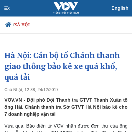
English
XÃ HỘI
/
Hà Nội: Cán bộ tố Chánh thanh
Chính trị
Xã hội
Đảng
Tin 24h
giao thông bảo kê xe quá khổ,
Tổ chức nhân sự
Dự báo thời tiết
quá tải
Quốc hội
Giáo dục
Nhận diện sự thật
Dấu ấn VOV
Việc làm
Chủ Nhật, 12:38, 24/12/2017
Biển đảo
VOV.VN - Đội phó Đội Thanh tra GTVT Thanh Xuân tố
ông Hải, Chánh thanh tra Sở GTVT Hà Nội bảo kê cho
7 doanh nghiệp vận tải
Vừa qua, Báo điện tử VOV nhận được đơn thư của ông