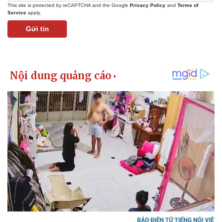
This site is protected by reCAPTCHA and the Google
Privacy Policy
and
Terms of
Service
apply.
Gửi tin