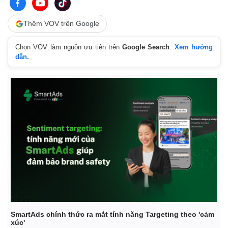
Thêm VOV trên Google
Chọn VOV làm nguồn ưu tiên trên
Google Search
.
Xem hướng
dẫn.
Kinh tế
Thị trường
Bất động sản
Giá vàng
Khởi nghiệp
Tiêu dùng
Tỷ giá
SmartAds chính thức ra mắt tính năng Targeting theo 'cảm
Chứng khoán
xúc'
Giá cà phê