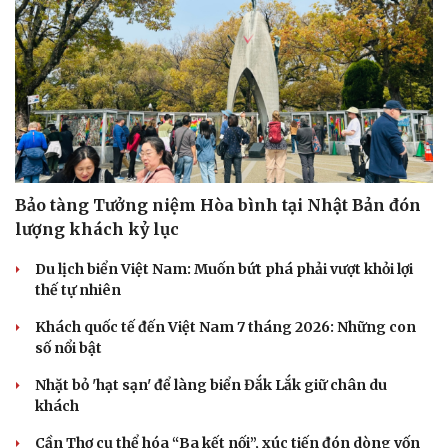
Sức khỏe
Đời sống
Dinh dưỡng - món ngon
Nhà đẹp
Cây thuốc
Blog
Sản phụ khoa
Tình yêu - Gia đình
Nhi khoa
Bảo tàng Tưởng niệm Hòa bình tại Nhật Bản đón
Nam khoa
lượng khách kỷ lục
Làm đẹp - giảm cân
Phòng mạch online
Du lịch biển Việt Nam: Muốn bứt phá phải vượt khỏi lợi
Ăn sạch sống khỏe
thế tự nhiên
Khách quốc tế đến Việt Nam 7 tháng 2026: Những con
số nổi bật
Nhặt bỏ 'hạt sạn' để làng biển Đắk Lắk giữ chân du
khách
Cần Thơ cụ thể hóa “Ba kết nối”, xúc tiến đón dòng vốn