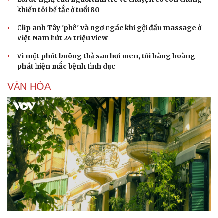
khiến tôi bế tắc ở tuổi 80
Clip anh Tây 'phê' và ngơ ngác khi gội đầu massage ở
Doanh nghiệp
Công nghệ
Việt Nam hút 24 triệu view
Thông tin doanh nghiệp
Sành điệu
Doanh nghiệp 24h
Tin Công nghệ
Vì một phút buông thả sau hơi men, tôi bàng hoàng
Doanh nhân
Trải nghiệm
phát hiện mắc bệnh tình dục
Vì cộng đồng
Chuyển đổi số
VĂN HÓA