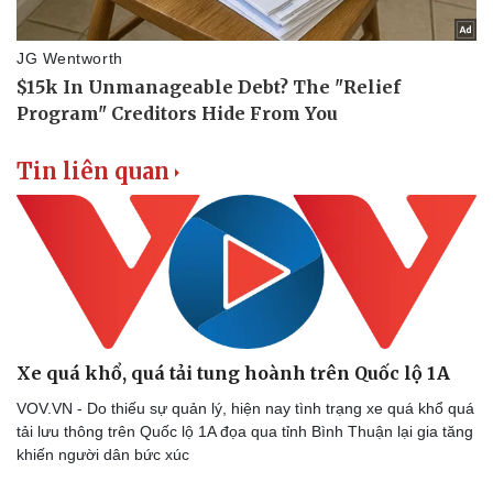
Bóng đá
Ô tô
Lịch thi đấu bóng đá
Xe máy
Thế giới thể thao
Tư vấn
eSports
Hậu trường
Tin liên quan
Xe quá khổ, quá tải tung hoành trên Quốc lộ 1A
VOV.VN - Do thiếu sự quản lý, hiện nay tình trạng xe quá khổ quá
tải lưu thông trên Quốc lộ 1A đọa qua tỉnh Bình Thuận lại gia tăng
khiến người dân bức xúc