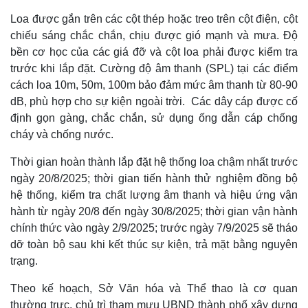
Loa được gắn trên các cột thép hoặc treo trên cột điện, cột
chiếu sáng chắc chắn, chịu được gió mạnh và mưa. Độ
bền cơ học của các giá đỡ và cột loa phải được kiểm tra
trước khi lắp đặt. Cường độ âm thanh (SPL) tại các điểm
cách loa 10m, 50m, 100m bảo đảm mức âm thanh từ 80-90
dB, phù hợp cho sự kiện ngoài trời. Các dây cáp được cố
định gọn gàng, chắc chắn, sử dụng ống dẫn cáp chống
cháy và chống nước.
Thời gian hoàn thành lắp đặt hệ thống loa chậm nhất trước
ngày 20/8/2025; thời gian tiến hành thử nghiệm đồng bộ
hệ thống, kiểm tra chất lượng âm thanh và hiệu ứng vận
hành từ ngày 20/8 đến ngày 30/8/2025; thời gian vận hành
Kinh tế
Thị trường
chính thức vào ngày 2/9/2025; trước ngày 7/9/2025 sẽ tháo
Bất động sản
Giá vàng
Khởi nghiệp
Tiêu dùng
dỡ toàn bộ sau khi kết thúc sự kiện, trả mặt bằng nguyên
Tỷ giá
trạng.
Chứng khoán
Giá cà phê
Theo kế hoạch, Sở Văn hóa và Thể thao là cơ quan
thường trực, chủ trì tham mưu UBND thành phố xây dựng