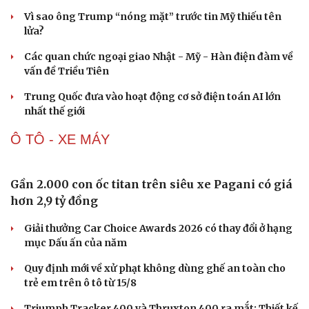
Vì sao ông Trump “nóng mặt” trước tin Mỹ thiếu tên
lửa?
Các quan chức ngoại giao Nhật - Mỹ - Hàn điện đàm về
vấn đề Triều Tiên
Trung Quốc đưa vào hoạt động cơ sở điện toán AI lớn
nhất thế giới
Ô TÔ - XE MÁY
Gần 2.000 con ốc titan trên siêu xe Pagani có giá
hơn 2,9 tỷ đồng
Giải thưởng Car Choice Awards 2026 có thay đổi ở hạng
mục Dấu ấn của năm
Quy định mới về xử phạt không dùng ghế an toàn cho
trẻ em trên ô tô từ 15/8
Triumph Tracker 400 và Thruxton 400 ra mắt: Thiết kế