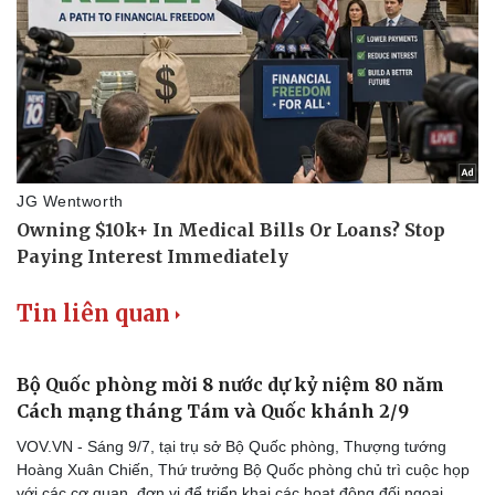
Tin liên quan
Bộ Quốc phòng mời 8 nước dự kỷ niệm 80 năm
Cách mạng tháng Tám và Quốc khánh 2/9
VOV.VN - Sáng 9/7, tại trụ sở Bộ Quốc phòng, Thượng tướng
Hoàng Xuân Chiến, Thứ trưởng Bộ Quốc phòng chủ trì cuộc họp
Doanh nghiệp
Công nghệ
với các cơ quan, đơn vị để triển khai các hoạt động đối ngoại