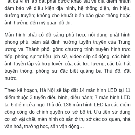
Tất cả vị trí lắp đặt phải được khảo sát về địa điểm nhằm
đảm bảo về điều kiện địa hình, hệ thống điện, tín hiệu,
đường truyền; không che khuất biển báo giao thông hoặc
ảnh hưởng đến mỹ quan đô thị.
Màn hình phải có độ sáng phù hợp, nội dung phát hình
phong phú, bám sát định hướng tuyên truyền của Trung
ương và Thành phố, gồm: chương trình truyền hình trực
tiếp, phóng sự tư liệu lịch sử, video clip cổ động, các hình
ảnh luyện tập và hợp luyện của các lực lượng, các bài hát
truyền thống, phóng sự đặc biệt quảng bá Thủ đô, đất
nước.
Thế giới
Multimedia
Quan sát
Video
Theo kế hoạch, Hà Nội sẽ lắp đặt 14 màn hình LED tại 11
Cuộc sống đó đây
Ảnh
điểm thuộc 3 tuyến diễu binh, diễu hành; 7 màn hình LED
Hồ sơ
E-Magazine
tại 6 điểm cửa ngõ Thủ đô. 136 màn hình LED tại các điểm
Infographic
công cộng do chính quyền cơ sở bố trí. Ưu tiên sử dụng
cơ sở vật chất, màn hình có sẵn ở trụ sở các cơ quan, nhà
văn hoá, trường học, sân vận động…