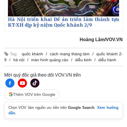
Hà Nội triển khai Đề án triển lãm thành tựu
KT-XH dịp kỷ niệm Quốc khánh 2/9
Hoàng Lâm/VOV.VN
Tag:
quốc khánh
cách mạng tháng tám
quốc khánh 2-
9
hà nội
màn hình quảng cáo
diễu binh
diễu hành
Mời quý độc giả theo dõi VOV.VN trên
Thêm VOV trên Google
Pháp luật
Quân sự - Quốc phòng
Chọn VOV làm nguồn ưu tiên trên
Google Search
.
Xem hướng
Vụ án
Vũ khí
dẫn.
Tin nóng
Việt Nam
Tư vấn luật
Phân tích