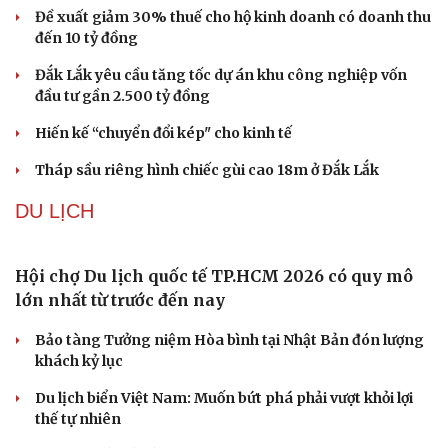
Đề xuất giảm 30% thuế cho hộ kinh doanh có doanh thu
Sức khỏe
Đời sống
đến 10 tỷ đồng
Dinh dưỡng - món ngon
Nhà đẹp
Đắk Lắk yêu cầu tăng tốc dự án khu công nghiệp vốn
Cây thuốc
Blog
đầu tư gần 2.500 tỷ đồng
Sản phụ khoa
Tình yêu - Gia đình
Nhi khoa
Hiến kế “chuyển đổi kép" cho kinh tế
Nam khoa
Làm đẹp - giảm cân
Tháp sầu riêng hình chiếc gùi cao 18m ở Đắk Lắk
Phòng mạch online
DU LỊCH
Ăn sạch sống khỏe
Hội chợ Du lịch quốc tế TP.HCM 2026 có quy mô
lớn nhất từ trước đến nay
Bảo tàng Tưởng niệm Hòa bình tại Nhật Bản đón lượng
khách kỷ lục
Du lịch biển Việt Nam: Muốn bứt phá phải vượt khỏi lợi
thế tự nhiên