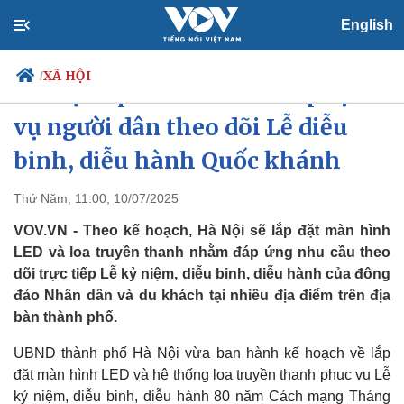
English
XÃ HỘI
/
Hà Nội lắp màn hình LED phục
vụ người dân theo dõi Lễ diễu
binh, diễu hành Quốc khánh
Chính trị
Xã hội
Đảng
Tin 24h
Thứ Năm, 11:00, 10/07/2025
Tổ chức nhân sự
Dự báo thời tiết
VOV.VN - Theo kế hoạch, Hà Nội sẽ lắp đặt màn hình
Quốc hội
Giáo dục
Nhận diện sự thật
Dấu ấn VOV
LED và loa truyền thanh nhằm đáp ứng nhu cầu theo
Việc làm
dõi trực tiếp Lễ kỷ niệm, diễu binh, diễu hành của đông
Biển đảo
đảo Nhân dân và du khách tại nhiều địa điểm trên địa
bàn thành phố.
UBND thành phố Hà Nội vừa ban hành kế hoạch về lắp
đặt màn hình LED và hệ thống loa truyền thanh phục vụ Lễ
kỷ niệm, diễu binh, diễu hành 80 năm Cách mạng Tháng