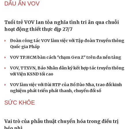
DẤU ẤN VOV
Tuổi trẻ VOV lan tỏa nghĩa tình tri ân qua chuỗi
hoạt động thiết thực dịp 27/7
Đoàn công tác VOV làm việc với Tập đoàn Truyền thông
Quốc gia Pháp
Du lịch
Podcast
VOV TP.HCM bàn cách "chạm Gen Z" trên đa nền tảng
Tư vấn
Câu chuyện thời sự
VOV, TTXVN, Báo Nhân dân ký kết hợp tác truyền thông
Săn Tour
Đọc truyện đêm khuya
với Viện KSND tối cao
check-in
Cửa sổ tình yêu
Kể chuyện cho bé
VOV làm việc với Đài RTP của Bồ Đào Nha, trao đổi kinh
Hạt giống tâm hồn
nghiệm phát triển phát thanh, chuyển đổi số
SỨC KHỎE
Vai trò của phẫu thuật chuyển hóa trong điều trị
béo phì