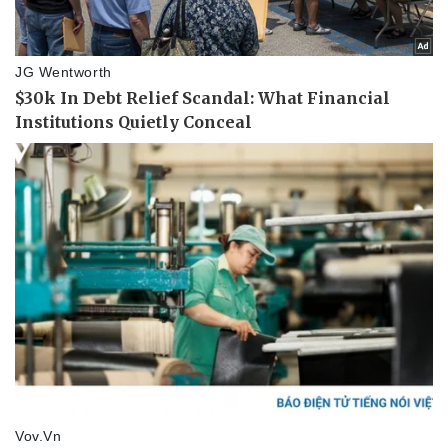
Thể thao
Ô tô - Xe máy
Bóng đá
Ô tô
Lịch thi đấu bóng đá
Xe máy