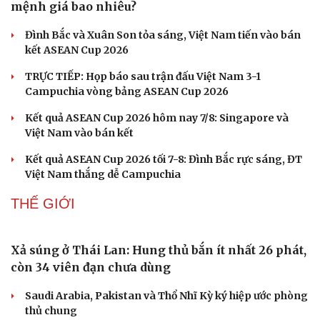
mệnh giá bao nhiêu?
Đình Bắc và Xuân Son tỏa sáng, Việt Nam tiến vào bán
kết ASEAN Cup 2026
TRỰC TIẾP: Họp báo sau trận đấu Việt Nam 3-1
Campuchia vòng bảng ASEAN Cup 2026
Văn hóa
Giải trí
Kết quả ASEAN Cup 2026 hôm nay 7/8: Singapore và
Sân khấu - Điện ảnh
Nghệ sĩ
Việt Nam vào bán kết
Văn học
Thời trang
Kết quả ASEAN Cup 2026 tối 7-8: Đình Bắc rực sáng, ĐT
Âm nhạc
Sao Việt
Việt Nam thắng dễ Campuchia
Di sản
THẾ GIỚI
Xả súng ở Thái Lan: Hung thủ bắn ít nhất 26 phát,
còn 34 viên đạn chưa dùng
Saudi Arabia, Pakistan và Thổ Nhĩ Kỳ ký hiệp ước phòng
thủ chung