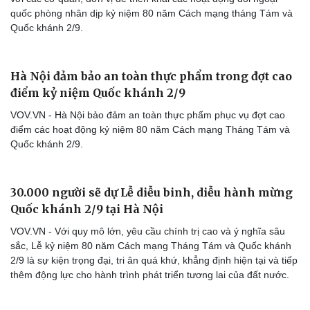
quốc phòng nhân dịp kỷ niệm 80 năm Cách mạng tháng Tám và
Thông tin doanh nghiệp
Sành điệu
Quốc khánh 2/9.
Doanh nghiệp 24h
Tin Công nghệ
Doanh nhân
Trải nghiệm
Vì cộng đồng
Chuyển đổi số
Hà Nội đảm bảo an toàn thực phẩm trong đợt cao
điểm kỷ niệm Quốc khánh 2/9
VOV.VN - Hà Nội bảo đảm an toàn thực phẩm phục vụ đợt cao
điểm các hoạt động kỷ niệm 80 năm Cách mạng Tháng Tám và
Quốc khánh 2/9.
30.000 người sẽ dự Lễ diễu binh, diễu hành mừng
Quốc khánh 2/9 tại Hà Nội
VOV.VN - Với quy mô lớn, yêu cầu chính trị cao và ý nghĩa sâu
sắc, Lễ kỷ niệm 80 năm Cách mạng Tháng Tám và Quốc khánh
2/9 là sự kiện trọng đại, tri ân quá khứ, khẳng định hiện tại và tiếp
thêm động lực cho hành trình phát triển tương lai của đất nước.