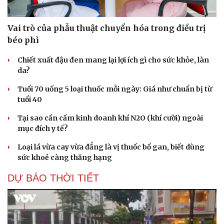
Vai trò của phẫu thuật chuyển hóa trong điều trị
béo phì
Chiết xuất đậu đen mang lại lợi ích gì cho sức khỏe, làn
da?
Tuổi 70 uống 5 loại thuốc mỗi ngày: Giá như chuẩn bị từ
tuổi 40
Tại sao cần cấm kinh doanh khí N2O (khí cười) ngoài
mục đích y tế?
Loại lá vừa cay vừa đắng là vị thuốc bổ gan, biết dùng
sức khoẻ càng thăng hạng
DỰ BÁO THỜI TIẾT