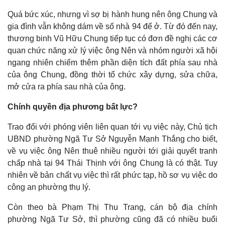
Quá bức xúc, nhưng vì sợ bị hành hung nên ông Chung và
gia đình vẫn không dám về số nhà 94 để ở. Từ đó đến nay,
thương binh Vũ Hữu Chung tiếp tục có đơn đề nghị các cơ
quan chức năng xử lý việc ông Nên và nhóm người xã hội
ngang nhiên chiếm thêm phần diện tích đất phía sau nhà
của ông Chung, đồng thời tổ chức xây dựng, sửa chữa,
mở cửa ra phía sau nhà của ông.
Chính quyền địa phương bất lực?
Trao đổi với phóng viên liên quan tới vụ việc này, Chủ tịch
UBND phường Ngã Tư Sở Nguyễn Mạnh Thắng cho biết,
về vụ việc ông Nên thuê nhiều người tới giải quyết tranh
chấp nhà tại 94 Thái Thịnh với ông Chung là có thật. Tuy
nhiên về bản chất vụ việc thì rất phức tạp, hồ sơ vụ việc do
công an phường thụ lý.
Còn theo bà Phạm Thị Thu Trang, cán bộ địa chính
phường Ngã Tư Sở, thì phường cũng đã có nhiều buổi