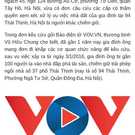
ngách 45, ngõ 124 đường Âu Cơ, phường Tứ Liên, quận
Tây Hồ, Hà Nội, vừa có đơn cầu cứu các cấp có thẩm
quyền xem xét, xử lý vụ việc nhà đất của gia đình tại 94
Thái Thịnh, Hà Nội bị người khác chiếm giữ.
Trong đơn kêu cứu gửi Báo điện tử VOV.VN, thương binh
Vũ Hữu Chung cho biết, đã gần 1 năm nay gia đình ông
mang đơn đi khắp các cơ quan chức năng để kêu cứu,
sau vụ việc xảy ra từ ngày 3/1/2016, gia đình ông bị gần
100 người lạ vào nhà đập phá tài sản, chiếm giữ trái phép
ngôi nhà số 37 phố Thái Thịnh (nay là số 94 Thái Thịnh,
Phường Ngã Tư Sở, Quận Đống Đa, Hà Nội).