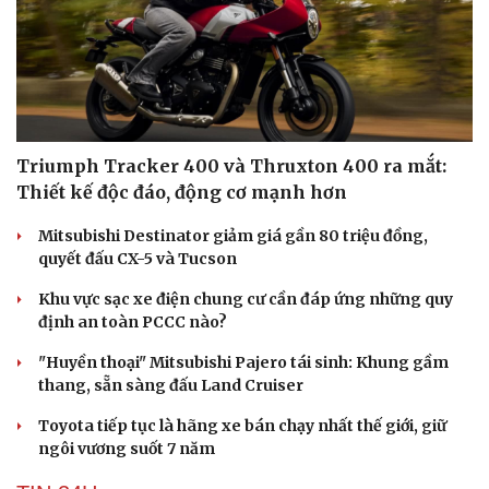
Du lịch
Podcast
Tư vấn
Câu chuyện thời sự
Săn Tour
Đọc truyện đêm khuya
Triumph Tracker 400 và Thruxton 400 ra mắt:
check-in
Cửa sổ tình yêu
Thiết kế độc đáo, động cơ mạnh hơn
Kể chuyện cho bé
Hạt giống tâm hồn
Mitsubishi Destinator giảm giá gần 80 triệu đồng,
quyết đấu CX-5 và Tucson
Khu vực sạc xe điện chung cư cần đáp ứng những quy
định an toàn PCCC nào?
"Huyền thoại" Mitsubishi Pajero tái sinh: Khung gầm
thang, sẵn sàng đấu Land Cruiser
Toyota tiếp tục là hãng xe bán chạy nhất thế giới, giữ
ngôi vương suốt 7 năm