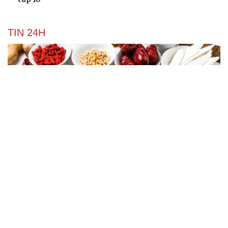
TIN 24H
Bộ Y tế chấn chỉnh hoạt động kinh doanh dược
liệu không rõ nguồn gốc
Tuyên Quang xử lý được hơn 40% dự án tồn đọng, kéo
dài