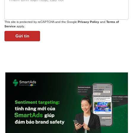
This site is protected by reCAPTCHA and the Google
Privacy Policy
and
Terms of
Service
apply.
Gửi tin