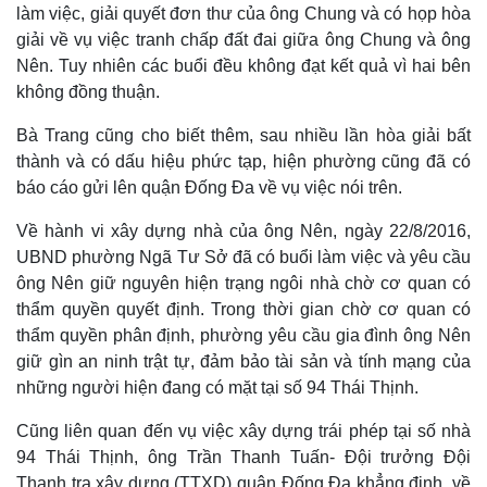
làm việc, giải quyết đơn thư của ông Chung và có họp hòa
giải về vụ việc tranh chấp đất đai giữa ông Chung và ông
Nên. Tuy nhiên các buổi đều không đạt kết quả vì hai bên
không đồng thuận.
Bà Trang cũng cho biết thêm, sau nhiều lần hòa giải bất
thành và có dấu hiệu phức tạp, hiện phường cũng đã có
báo cáo gửi lên quận Đống Đa về vụ việc nói trên.
Về hành vi xây dựng nhà của ông Nên, ngày 22/8/2016,
UBND phường Ngã Tư Sở đã có buổi làm việc và yêu cầu
ông Nên giữ nguyên hiện trạng ngôi nhà chờ cơ quan có
thẩm quyền quyết định. Trong thời gian chờ cơ quan có
thẩm quyền phân định, phường yêu cầu gia đình ông Nên
Pháp luật
Quân sự - Quốc phòng
giữ gìn an ninh trật tự, đảm bảo tài sản và tính mạng của
những người hiện đang có mặt tại số 94 Thái Thịnh.
Vụ án
Vũ khí
Tin nóng
Việt Nam
Cũng liên quan đến vụ việc xây dựng trái phép tại số nhà
Tư vấn luật
Phân tích
94 Thái Thịnh, ông Trần Thanh Tuấn- Đội trưởng Đội
Thanh tra xây dựng (TTXD) quận Đống Đa khẳng định, về