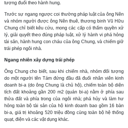
tượng đuổi theo hành hung.
Trước sự ngang ngược coi thường pháp luật của ông Nên
và nhóm người được ông Nên thuê, thương binh Vũ Hữu
Chung chỉ biết kêu cứu, mong các cấp có thẩm quyền xử
lý, giải quyết theo đúng pháp luật, xử lý hành vi phá hỏng
tài sản, hành hung con cháu của ông Chung, và chiếm giữ
trái phép ngôi nhà.
Ngang nhiên xây dựng trái phép
Ông Chung cho biết, sau khi chiếm nhà, nhóm đối tượng
do một người tên Tám đứng đầu đã đuổi nhân viên kinh
Kinh tế
Thị trường
doanh bi-a (do ông Chung là chủ hộ), chiếm toàn bộ diện
Bất động sản
Giá vàng
tích đất khoảng gần 200 m2 (quán bi-a) nằm ở phía sau
Khởi nghiệp
Tiêu dùng
thửa đất và phía trong của ngôi nhà; phá hủy và làm hư
Tỷ giá
hỏng toàn bộ tài sản của hộ kinh doanh bao gồm 16 bàn
Chứng khoán
bi-a, giá trị khoảng 520 triệu đồng cùng toàn bộ hệ thống
Giá cà phê
quạt, điện và các vật dụng khác.