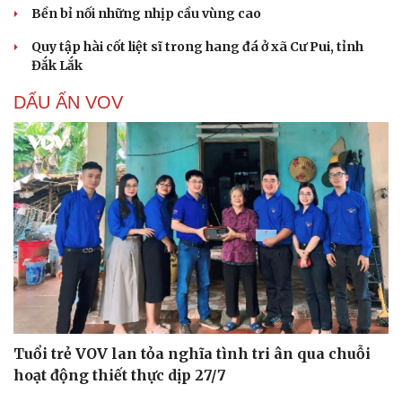
Bền bỉ nối những nhịp cầu vùng cao
Quy tập hài cốt liệt sĩ trong hang đá ở xã Cư Pui, tỉnh
Đắk Lắk
DẤU ẤN VOV
Tuổi trẻ VOV lan tỏa nghĩa tình tri ân qua chuỗi
hoạt động thiết thực dịp 27/7