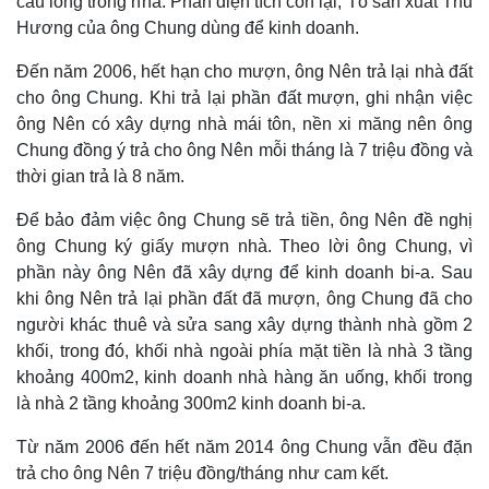
cầu lông trong nhà. Phần diện tích còn lại, Tổ sản xuất Thu
Hương của ông Chung dùng để kinh doanh.
Đến năm 2006, hết hạn cho mượn, ông Nên trả lại nhà đất
cho ông Chung. Khi trả lại phần đất mượn, ghi nhận việc
ông Nên có xây dựng nhà mái tôn, nền xi măng nên ông
Chung đồng ý trả cho ông Nên mỗi tháng là 7 triệu đồng và
thời gian trả là 8 năm.
Để bảo đảm việc ông Chung sẽ trả tiền, ông Nên đề nghị
ông Chung ký giấy mượn nhà. Theo lời ông Chung, vì
phần này ông Nên đã xây dựng để kinh doanh bi-a. Sau
khi ông Nên trả lại phần đất đã mượn, ông Chung đã cho
người khác thuê và sửa sang xây dựng thành nhà gồm 2
khối, trong đó, khối nhà ngoài phía mặt tiền là nhà 3 tầng
khoảng 400m2, kinh doanh nhà hàng ăn uống, khối trong
là nhà 2 tầng khoảng 300m2 kinh doanh bi-a.
Từ năm 2006 đến hết năm 2014 ông Chung vẫn đều đặn
trả cho ông Nên 7 triệu đồng/tháng như cam kết.