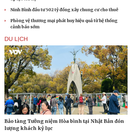
Ninh Bình đầu tư 502 tỷ đồng xây chung cư cho thuê
Phòng vệ thương mại phát huy hiệu quả từ hệ thống
cảnh báo sớm
DU LỊCH
Sức khỏe
Đời sống
Bảo tàng Tưởng niệm Hòa bình tại Nhật Bản đón
lượng khách kỷ lục
Dinh dưỡng - món ngon
Nhà đẹp