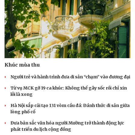
Doanh nhân
Trải nghiệm
Vì cộng đồng
Chuyển đổi số
Khúc mùa thu
Người trẻ và hành trình đưa di sản “chạm” vào đương đại
Từ vụ MCK gỡ 19 ca khúc: Không thể gây sốc rồi chỉ xin
lỗi là xong
Hà Nội sắp cải tạo 131 vòm cầu đá: Đánh thức di sản giữa
lòng phố cổ
Đưa bản sắc văn hóa người Mường trở thành động lực
phát triển du lịch cộng đồng