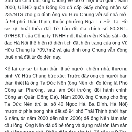
Sau khi chia đất, ông Chung về đó ở một thời gian. Năm
2000, UBND quận Đống Đa đã cấp Giấy chứng nhận số
235/NTS cho gia đình ông Vũ Hữu Chung với số nhà mới
là 94 phố Thái Thịnh, thuộc phường Ngã Tư Sở. Tại Hồ
sơ kỹ thuật thửa đất Tờ bản đồ địa chính số 80-XN1-
07/HSKT của Công ty TNHH một thành viên Khảo sát - đo
đạc Hà Nội thể hiện rõ diện tích đất hiện trạng của ông Vũ
Hữu Chung là 709,7m2 và gia đình ông Chung vẫn đóng
thuế nhà đất từ đó đến nay.
Kể lại cơ sự bị bạn thân thuê người chiếm nhà, thương
binh Vũ Hữu Chung bức xúc: Trước đây ông có người bạn
Thế giới
Multimedia
thân thiết là ông Tạ Đức Nên (ông Nên khi đó từng là Phó
Quan sát
Video
Cuộc sống đó đây
Ảnh
Công an Phường, sau làm Đội trưởng đội hành chính
Hồ sơ
E-Magazine
Công an Quận Đống Đa). Năm 2000, ông Chung cho ông
Infographic
Tạ Đức Nên (trú tại số 40 Ngọc Hà, Ba Đình, Hà Nội)
mượn ở phía trong nhà đất số 94 phố Thái Thịnh (thời hạn
6 năm, từ năm 2000 đến năm 2006) để ông Nên làm sân
cầu lông. Ông Nên đã đổ bê tông và dựng mái tôn làm sân