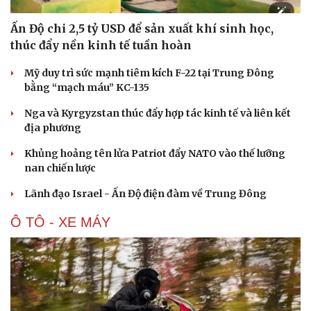
Ấn Độ chi 2,5 tỷ USD để sản xuất khí sinh học,
thúc đẩy nền kinh tế tuần hoàn
Mỹ duy trì sức mạnh tiêm kích F-22 tại Trung Đông
bằng “mạch máu” KC-135
Nga và Kyrgyzstan thúc đẩy hợp tác kinh tế và liên kết
địa phương
Khủng hoảng tên lửa Patriot đẩy NATO vào thế lưỡng
nan chiến lược
Lãnh đạo Israel - Ấn Độ điện đàm về Trung Đông
Ô TÔ - XE MÁY