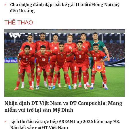
Cha dượng đánh đập, bắt bé gái 11 tuổi ở Đồng Nai quỳ
đến 1h sáng
Văn hóa
Giải trí
THỂ THAO
Sân khấu - Điện ảnh
Nghệ sĩ
Văn học
Thời trang
Âm nhạc
Sao Việt
Di sản
Nhận định ĐT Việt Nam vs ĐT Campuchia: Mang
niềm vui trở lại sân Mỹ Đình
Lịch thi đấu và trực tiếp ASEAN Cup 2026 hôm nay 7/8:
Bán kết vẫy gọi ĐT Việt Nam