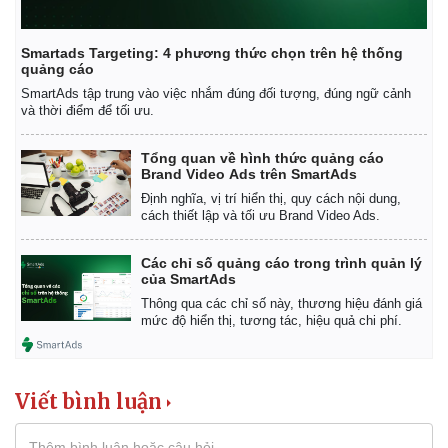
Smartads Targeting: 4 phương thức chọn trên hệ thống
quảng cáo
SmartAds tập trung vào việc nhắm đúng đối tượng, đúng ngữ cảnh
và thời điểm để tối ưu.
Tổng quan về hình thức quảng cáo
Brand Video Ads trên SmartAds
Định nghĩa, vị trí hiển thị, quy cách nội dung,
cách thiết lập và tối ưu Brand Video Ads.
Các chỉ số quảng cáo trong trình quản lý
của SmartAds
Thông qua các chỉ số này, thương hiệu đánh giá
mức độ hiển thị, tương tác, hiệu quả chi phí.
Thể thao
Ô tô - Xe máy
Bóng đá
Ô tô
Lịch thi đấu bóng đá
Xe máy
Viết bình luận
Thế giới thể thao
Tư vấn
eSports
Hậu trường