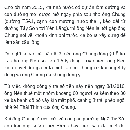
Cho tới năm 2015, khi nhà nước có dự án làm đường và
con đường mới được mở ngay phía sau nhà ông Chung
(đường T5A1, cạnh con mương nước thải , kéo dài từ
đường Tây Sơn tới Yên Lãng), thì ông Nên lại tới gặp ông
Chung nói về khoản kinh phí trước kia bỏ ra xây dựng để
làm sân cầu lông.
Do nghĩ là bạn bè thân thiết nên ông Chung đồng ý hỗ trợ
trả cho ông Nên số tiền 1,5 tỷ đồng. Tuy nhiên, ông Nên
kiên quyết đòi giá trị là một căn hộ chung cư khoảng 4 tỷ
đồng và ông Chung đã không đồng ý.
Từ việc không đồng ý trả số tiền này nên ngày 3/1/2016,
ông Nên thuê một nhóm khoảng 60 người và kèm theo 30
xe ba bánh đổ bộ vây kín mặt phố, canh giữ trái phép ngôi
nhà 94 Thái Thịnh của ông Chung.
Khi ông Chung được mời về công an phường Ngã Tư Sở,
con trai ông là Vũ Tiến Đức chạy theo sau đã bị 3 đối