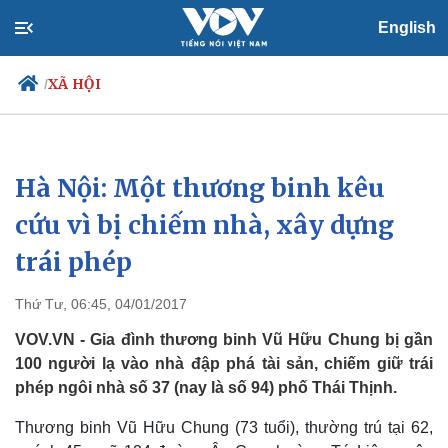
English
XÃ HỘI
/
Hà Nội: Một thương binh kêu
Chính trị
Xã hội
Đảng
Tin 24h
cứu vì bị chiếm nhà, xây dựng
Tổ chức nhân sự
Dự báo thời tiết
trái phép
Quốc hội
Giáo dục
Nhận diện sự thật
Dấu ấn VOV
Việc làm
Thứ Tư, 06:45, 04/01/2017
Biển đảo
VOV.VN - Gia đình thương binh Vũ Hữu Chung bị gần
100 người lạ vào nhà đập phá tài sản, chiếm giữ trái
phép ngôi nhà số 37 (nay là số 94) phố Thái Thịnh.
Thương binh Vũ Hữu Chung (73 tuổi), thường trú tại 62,