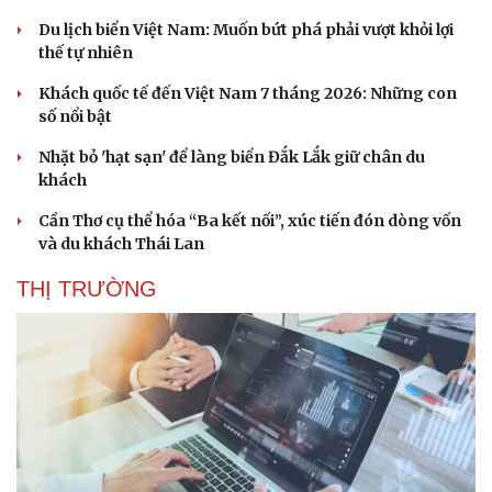
Cây thuốc
Blog
Du lịch biển Việt Nam: Muốn bứt phá phải vượt khỏi lợi
Sản phụ khoa
Tình yêu - Gia đình
thế tự nhiên
Nhi khoa
Nam khoa
Khách quốc tế đến Việt Nam 7 tháng 2026: Những con
Làm đẹp - giảm cân
số nổi bật
Phòng mạch online
Ăn sạch sống khỏe
Nhặt bỏ 'hạt sạn' để làng biển Đắk Lắk giữ chân du
khách
Cần Thơ cụ thể hóa “Ba kết nối”, xúc tiến đón dòng vốn
và du khách Thái Lan
THỊ TRƯỜNG